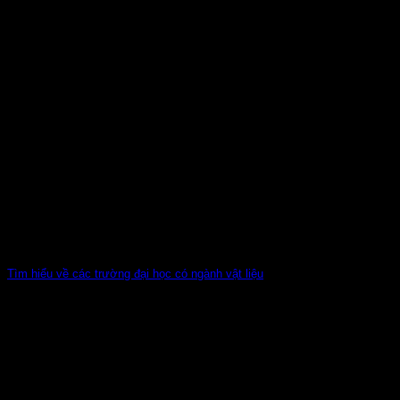
Tìm hiểu về các trường đại học có ngành vật liệu
Nhiều năm gần đây kỹ thuật vật liệu chính là một môn học đã
thu