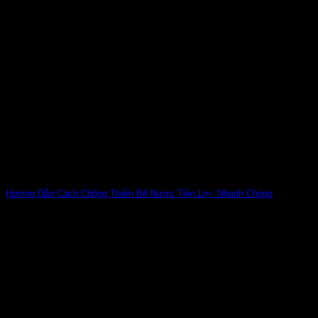
Hướng Dẫn Cách Chống Thấm Bể Nước Tiện Lợi, Nhanh Chóng
Bể nước bị mất khả năng chống thẩm là tình trạng vô cùng
quen thuộc