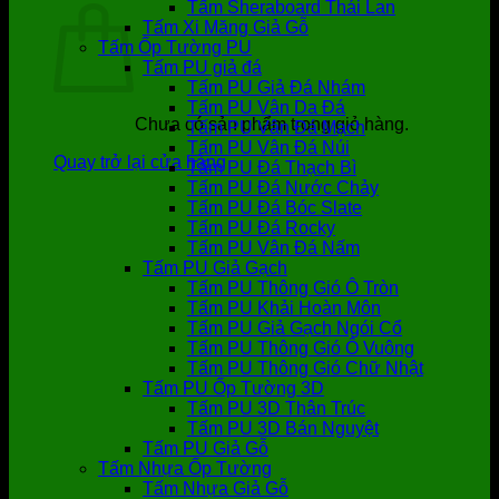
Tấm Sheraboard Thái Lan
Tấm Xi Măng Giả Gỗ
Tấm Ốp Tường PU
Tấm PU giả đá
Tấm PU Giả Đá Nhám
Tấm PU Vân Da Đá
Chưa có sản phẩm trong giỏ hàng.
Tấm PU Vân Đá Mạch
Tấm PU Vân Đá Núi
Quay trở lại cửa hàng
Tấm PU Đá Thạch Bì
Tấm PU Đá Nước Chảy
Tấm PU Đá Bóc Slate
Tấm PU Đá Rocky
Tấm PU Vân Đá Nấm
Tấm PU Giả Gạch
Tấm PU Thông Gió Ô Tròn
Tấm PU Khải Hoàn Môn
Tấm PU Giả Gạch Ngói Cổ
Tấm PU Thông Gió Ô Vuông
Tấm PU Thông Gió Chữ Nhật
Tấm PU Ốp Tường 3D
Tấm PU 3D Thân Trúc
Tấm PU 3D Bán Nguyệt
Tấm PU Giả Gỗ
Tấm Nhựa Ốp Tường
Tấm Nhựa Giả Gỗ