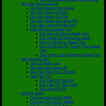
Giá Sàn Nhựa Giả Gỗ
Giá Sàn Nhựa Hèm Khóa
Giá Sàn Nhựa Giả Đá
Giá Sàn Nhựa Tự Dán
Giá Sàn Nhựa Dán Keo Rời
Giá Tấm Thảm Nỉ Sẵn Keo
Giá Gỗ Nhựa Ngoài Trời
Giá Sàn Gỗ Nhựa Ngoài Trời
Giá Thanh Gỗ Nhựa Đa Năng
Giá Vỉ Gỗ Nhựa Ngoài Trời
Giá Gỗ Nhựa Ốp Tường Trần Ngoài
Trời
Giá Thanh Lam Gỗ Nhựa Ngoài Trời
Giá Vật Liệu Mới
Giá Cỏ Nhân Tạo
Giá xốp dán tường 3d
Giá Tấm Xốp PVC Vân Đá
Giá Tấm PU
Giá Tấm PU Giả Đá
Giá Tấm PU Giả Gạch
Giá Tấm PU 3D
Giá Phụ Kiện
Giá Keo Dán Gạch SIKA
Giá Sơn PU Gỗ Tự Nhiên