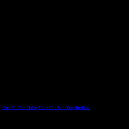
Chia Sẻ Cách Chống Thấm Cho Ban Công Hay Nhất
Tìm hiểu cách chống thấm cho ban công là nhu cầu thiết
thực trong cuộc