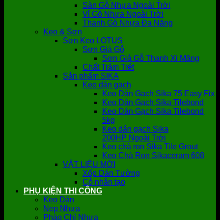
Sàn Gỗ Nhựa Ngoài Trời
Vỉ Gỗ Nhựa Ngoài Trời
Thanh Gỗ Nhựa Đa Năng
Keo & Sơn
Sơn Keo LOTUS
Sơn Giả Gỗ
Sơn Giả Gỗ Thanh Xi Măng
Chất Trám Trét
Sản phẩm SIKA
Keo dán gạch
Keo Dán Gạch Sika 75 Easy Fix
Keo Dán Gạch Sika Tilebond
Keo Dán Gạch Sika Tilebond
5kg
Keo dán gạch Sika
200HP Ngoài Trời
Keo chà ron Sika Tile Grout
Keo Chà Ron Sikaceram 608
VẬT LIỆU MỚI
Xốp Dán Tường
Cỏ nhân tạo
PHỤ KIỆN THI CÔNG
Keo Dán
Nẹp Nhựa
Phào Chỉ Nhựa