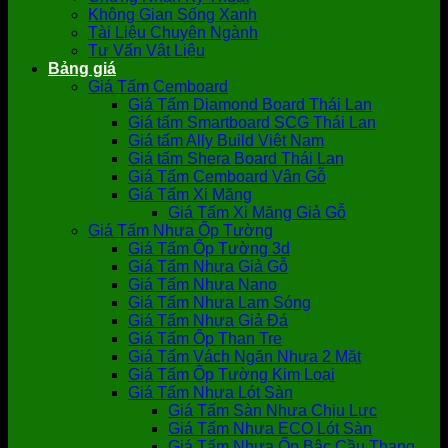
Không Gian Sống Xanh
Tài Liệu Chuyên Ngành
Tư Vấn Vật Liệu
Bảng giá
Giá Tấm Cemboard
Giá Tấm Diamond Board Thái Lan
Giá tấm Smartboard SCG Thái Lan
Giá tấm Ally Build Việt Nam
Giá tấm Shera Board Thái Lan
Giá Tấm Cemboard Vân Gỗ
Giá Tấm Xi Măng
Giá Tấm Xi Măng Giả Gỗ
Giá Tấm Nhựa Ốp Tường
Giá Tấm Ốp Tường 3d
Giá Tấm Nhựa Giả Gỗ
Giá Tấm Nhựa Nano
Giá Tấm Nhựa Lam Sóng
Giá Tấm Nhựa Giả Đá
Giá Tấm Ốp Than Tre
Giá Tấm Vách Ngăn Nhựa 2 Mặt
Giá Tấm Ốp Tường Kim Loại
Giá Tấm Nhựa Lót Sàn
Giá Tấm Sàn Nhựa Chịu Lực
Giá Tấm Nhựa ECO Lót Sàn
Giá Tấm Nhựa Ốp Bậc Cầu Thang