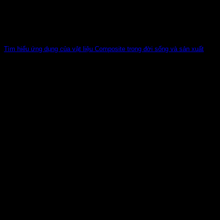
Tìm hiểu ứng dụng của vật liệu Composite trong đời sống và sản xuất
M Với các tính chất hấp dẫn của vật liệu Composite nên
được ứng dụng