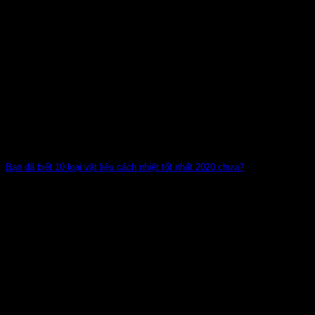
Bạn đã biết 10 loại vật liệu cách nhiệt tốt nhất 2020 chưa?
Vật liệu cách nhiệt đang được sử dụng rộng rãi của các gia
đình vào