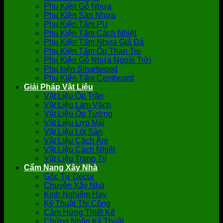
Phụ Kiện Gỗ Nhựa
Phụ Kiện Sàn Nhựa
Phụ Kiện Tấm PU
Phụ Kiện Tấm Cách Nhiệt
Phụ Kiện Tấm Nhựa Giả Đá
Phụ Kiện Tấm Ốp Than Tre
Phụ Kiện Gỗ Nhựa Ngoài Trời
Phụ kiện Smartwood
Phụ Kiện Tấm Cemboard
Giải Pháp Vật Liệu
Vật Liệu Ốp Trần
Vật Liệu Làm Vách
Vật Liệu Ốp Tường
Vật Liệu Lợp Mái
Vật Liệu Lót Sàn
Vật Liệu Cách Âm
Vật Liệu Cách Nhiệt
Vật Liệu Trang Trí
Cẩm Nang Xây Nhà
Góc Tự Decor
Chuyện Xây Nhà
Kinh Nghiệm Hay
Kỹ Thuật Thi Công
Cảm Hứng Thiết Kế
Chứng Nhận Kỹ Thuật