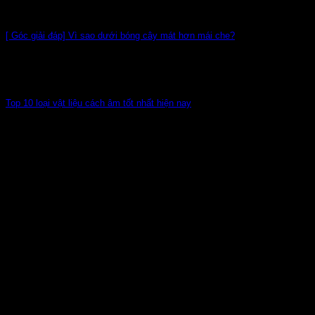
mạnh mẽ.
[ Góc giải đáp] Vì sao dưới bóng cây mát hơn mái che?
Thông thường khi đứng ở dưới bóng cây đặc biệt là các cây
có thân
Top 10 loại vật liệu cách âm tốt nhất hiện nay
Trong thực tế, các giải pháp cách âm được ứng dụng ở mọi
lúc mọi