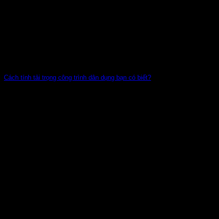
Cách tính tải trọng công trình dân dụng bạn có biết?
Tải trọng trong công trình là một vấn đề hết sức quan trọng
mà bên