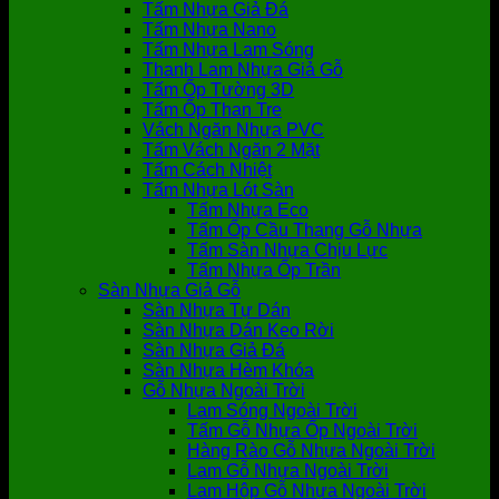
Tấm Nhựa Giả Đá
Tấm Nhựa Nano
Tấm Nhựa Lam Sóng
Thanh Lam Nhựa Giả Gỗ
Tấm Ốp Tường 3D
Tấm Ốp Than Tre
Vách Ngăn Nhựa PVC
Tấm Vách Ngăn 2 Mặt
Tấm Cách Nhiệt
Tấm Nhựa Lót Sàn
Tấm Nhựa Eco
Tấm Ốp Cầu Thang Gỗ Nhựa
Tấm Sàn Nhựa Chịu Lực
Tấm Nhựa Ốp Trần
Sàn Nhựa Giả Gỗ
Sàn Nhựa Tự Dán
Sàn Nhựa Dán Keo Rời
Sàn Nhựa Giả Đá
Sàn Nhựa Hèm Khóa
Gỗ Nhựa Ngoài Trời
Lam Sóng Ngoài Trời
Tấm Gỗ Nhựa Ốp Ngoài Trời
Hàng Rào Gỗ Nhựa Ngoài Trời
Lam Gỗ Nhựa Ngoài Trời
Lam Hộp Gỗ Nhựa Ngoài Trời