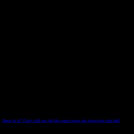
Nano là gì? Cách chế tạo vật liệu nano trong xây dựng bạn nên biết
Khoa học công nghệ chế tạo vật liệu đang trên đà phát triển