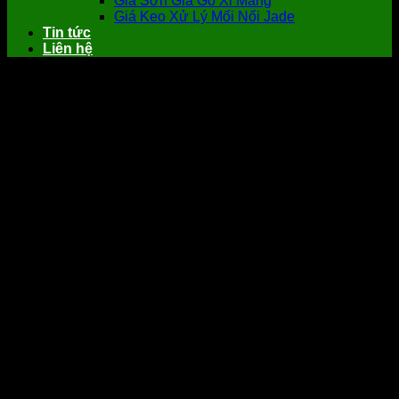
Giá Sơn Giả Gỗ Xi Măng
Giá Keo Xử Lý Mối Nối Jade
Tin tức
Liên hệ