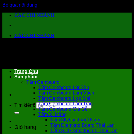
Bỏ qua nội dung
CÁC CHI NHÁNH
CÁC CHI NHÁNH
Trang Chủ
Sản phẩm
Tấm Cemboard
Tấm Cemboard Lót Sàn
Tấm Cemboard Làm Vách
Tấm Cemboard Lợp Mái
Tấm Cemboard Làm Trần
Tìm kiếm:
Tấm Cemboard Giả Gỗ
Tấm Xi Măng
Tấm Allybuild Việt Nam
Tấm Diamond Board Thái Lan
Giỏ hàng
Tấm SCG Smartboard Thái Lan