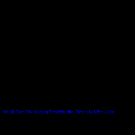
Bật Mí Cách Tẩy Xi Măng Trên Nền Nhà, Tường Nhà Đơn Giản
Xi măng ướt rơi xuống và dính lên nền nhà trong quá trình thi
công