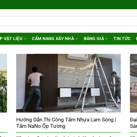
P VẬT LIỆU
CẨM NANG XÂY NHÀ
BẢNG GIÁ
TIN TỨC
Hướng Dẫn Thi Công Tấm Nhựa Lam Sóng |
Đạ
Tấm NaNo Ốp Tường
Sà