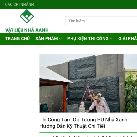
Bỏ
CÁC CHI NHÁNH
qua
nội
Tìm
kiếm:
dung
TRANG CHỦ
SẢN PHẨM
PHỤ KIỆN THI CÔNG
GIẢI PHÁ
Thi Công Tấm Ốp Tường PU Nhà Xanh |
Hướng Dẫn Kỹ Thuật Chi Tiết