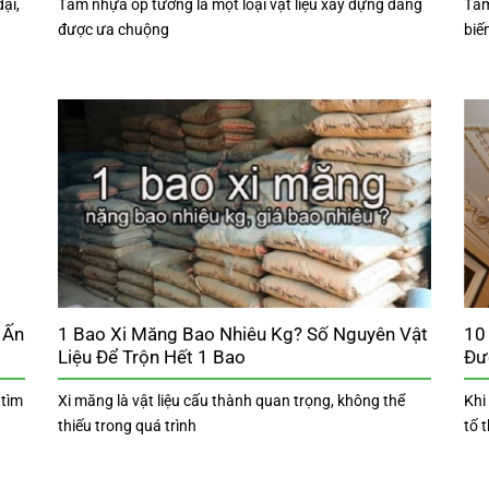
đại,
Tấm nhựa ốp tường là một loại vật liệu xây dựng đang
Tấm
được ưa chuộng
biế
 Ấn
1 Bao Xi Măng Bao Nhiêu Kg? Số Nguyên Vật
10
Liệu Để Trộn Hết 1 Bao
Đư
 tìm
Xi măng là vật liệu cấu thành quan trọng, không thể
Khi
thiếu trong quá trình
tố 