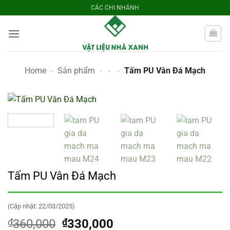
Bỏ
CÁC CHI NHÁNH
qua
nội
dung
Home
-
Sản phẩm
-
-
-
Tấm PU Vân Đá Mạch
Tấm PU Vân Đá Mạch
(Cập nhật: 22/03/2025)
Giá
Giá
₫
360,000
₫
330,000