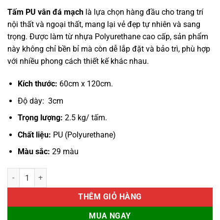
gốc
hiện
Tấm PU vân đá mạch
là lựa chọn hàng đầu cho trang trí
là:
tại
nội thất và ngoại thất, mang lại vẻ đẹp tự nhiên và sang
₫360,000.
là:
trọng. Được làm từ nhựa Polyurethane cao cấp, sản phẩm
₫330,000.
này không chỉ bền bỉ mà còn dễ lắp đặt và bảo trì, phù hợp
với nhiều phong cách thiết kế khác nhau.
Kích thước:
60cm x 120cm.
Độ dày: 3cm
Trọng lượng:
2.5 kg/ tấm.
Chất liệu:
PU (Polyurethane)
Màu sắc:
29 màu
Tấm PU Vân Đá Mạch số lượng
THÊM GIỎ HÀNG
MUA NGAY