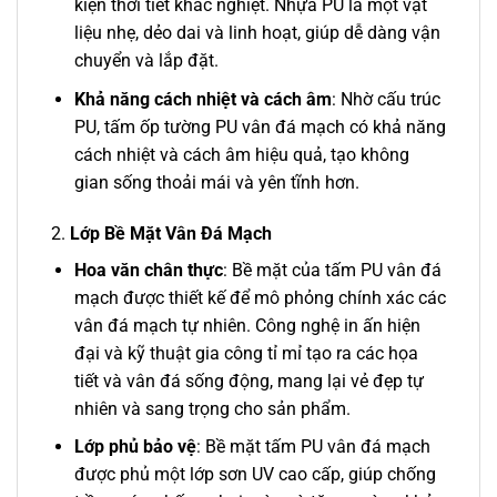
kiện thời tiết khắc nghiệt. Nhựa PU là một vật
liệu nhẹ, dẻo dai và linh hoạt, giúp dễ dàng vận
chuyển và lắp đặt.
Khả năng cách nhiệt và cách âm
: Nhờ cấu trúc
PU, tấm ốp tường PU vân đá mạch có khả năng
cách nhiệt và cách âm hiệu quả, tạo không
gian sống thoải mái và yên tĩnh hơn.
2.
Lớp Bề Mặt Vân Đá Mạch
Hoa văn chân thực
: Bề mặt của tấm PU vân đá
mạch được thiết kế để mô phỏng chính xác các
vân đá mạch tự nhiên. Công nghệ in ấn hiện
đại và kỹ thuật gia công tỉ mỉ tạo ra các họa
tiết và vân đá sống động, mang lại vẻ đẹp tự
nhiên và sang trọng cho sản phẩm.
Lớp phủ bảo vệ
: Bề mặt tấm PU vân đá mạch
được phủ một lớp sơn UV cao cấp, giúp chống