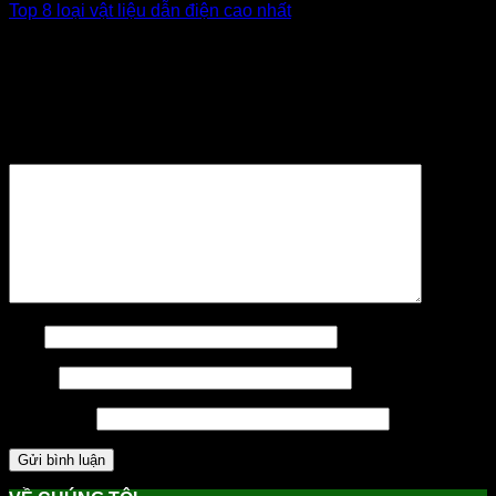
Top 8 loại vật liệu dẫn điện cao nhất
Để lại một bình luận
Email của bạn sẽ không được hiển thị công khai.
Các
trường bắt buộc được đánh dấu
*
Bình luận
*
Tên
Email
Trang web