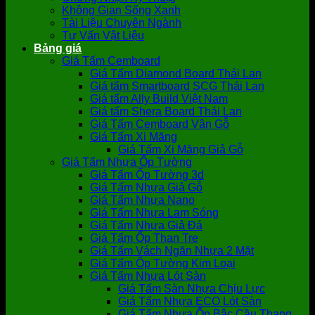
Không Gian Sống Xanh
Tài Liệu Chuyên Ngành
Tư Vấn Vật Liệu
Bảng giá
Giá Tấm Cemboard
Giá Tấm Diamond Board Thái Lan
Giá tấm Smartboard SCG Thái Lan
Giá tấm Ally Build Việt Nam
Giá tấm Shera Board Thái Lan
Giá Tấm Cemboard Vân Gỗ
Giá Tấm Xi Măng
Giá Tấm Xi Măng Giả Gỗ
Giá Tấm Nhựa Ốp Tường
Giá Tấm Ốp Tường 3d
Giá Tấm Nhựa Giả Gỗ
Giá Tấm Nhựa Nano
Giá Tấm Nhựa Lam Sóng
Giá Tấm Nhựa Giả Đá
Giá Tấm Ốp Than Tre
Giá Tấm Vách Ngăn Nhựa 2 Mặt
Giá Tấm Ốp Tường Kim Loại
Giá Tấm Nhựa Lót Sàn
Giá Tấm Sàn Nhựa Chịu Lực
Giá Tấm Nhựa ECO Lót Sàn
Giá Tấm Nhựa Ốp Bậc Cầu Thang