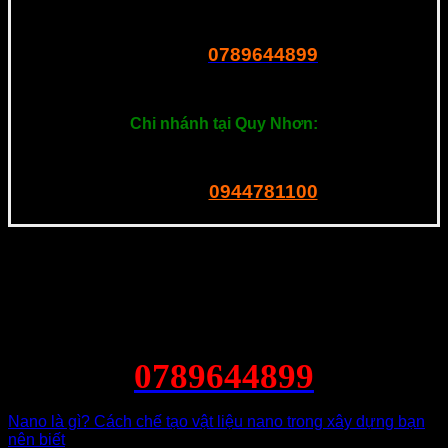
R23 Dương Thị Giang, P. Tân Thới Nhất, Q.12, Tphcm
0789644899
Tel – Zalo:
===============
Chi nhánh tại Quy Nhơn:
201 Ngô Mây, P. Quang Trung. Quy Nhơn
0944781100
Tel – Zalo:
0789644899
Nano là gì? Cách chế tạo vật liệu nano trong xây dựng bạn
nên biết