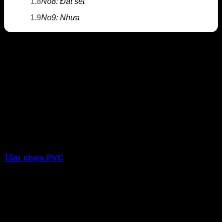
1.8
No8: Đất sét
1.9
No9: Nhựa
Top 9 loại vật liệu cách điện phổ biến
nhất 2020
Điện có tầm quan trọng rất lớn trong sinh hoạt của con người
và cả trong sản xuất công nghiệp. Để việc cung cấp điện
được an toàn, đảm bảo thì con người cần phải dùng đến
những loại vật liệu cách điện. Cùng với Vật Liệu Nhà Xanh
tìm hiểu 9 loại vật liệu cách điện sau đây:
No1: Tấm nhựa Polyvinyl clorua (PVC)
Tấm nhựa PVC
là loại vật liệu cách điện tốt nổi bật trong
ngành trang trí nội thất với nhiều những đặc điểm ưu việt.
Tấm nhựa có thể ứng dụng làm sàn, trần và tường. Với bề
mặt vân marble đồng nhất và đa dạng, dễ dàng lắp đặt thi
công.