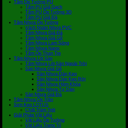
Tấm Ốp Tường PU
Tấm PU Giả Gạch
Tấm PU Ốp Tường 3D
Tấm PU Giả Đá
Tấm Nhựa Ốp Tường
Vách Ngăn Nhựa PVC
Tấm Nhựa Giả Đá
Tấm Nhựa Giả Gỗ
Tấm Nhựa Lam Sóng
Tấm Nhựa Nano
Tấm Ốp Than Tre
Tấm Nhựa Lót Sàn
Tấm Nhựa Lót Sàn Ngoài Trời
Sàn Nhựa Giả Gỗ
Sàn Nhựa Dán Keo
Sàn Nhựa Dán Keo Rời
Sàn Nhựa Hèm Khóa
Sàn Nhựa Tự Dán
Sàn Nhựa Giả Đá
Tấm Nhựa Ốp Trần
Sơn Keo LOTUS
Chất Trám Trét
Giải Pháp Vật Liệu
Vật Liệu Ốp Tường
Vật Liệu Trang Trí