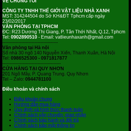
VỀ CHÚNG TÔI
CÔNG TY TNHH THẾ GIỚI VẬT LIỆU NHÀ XANH
MST: 314244504 do Sở KH&ĐT Tphcm cấp ngày
23/02/2017
VĂN PHÒNG TẠI TPHCM
ĐC: R23 Dương Thị Giang, P. Tân Thới Nhất, Q.12, Tphcm
Tel:
0902890510
- Email: vatlieunhaxanh@gmail.com
--------------------------------------
Văn phòng tại Hà nội
Số nhà 30 ngõ 140 Nguyễn Xiển, Thanh Xuân, Hà Nội
Tel:
0986525300 - 0971817877
----------------------------------------
CỬA HÀNG TẠI QUY NHƠN
201 Ngô Mây, P. Quang Trung. Quy Nhơn
Tel – Zalo:
0944781100
Điều khoản và chính sách
Điều khoản chung
Hướng dẫn mua hàng
Quy định và hình thức thanh toán
Chính sách vận chuyển, giao nhận
Chính sách bảo hành và đổi trả
Chính sách bảo mật thông tin