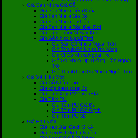
Giá Sàn Nhựa Giả Gỗ
Giá Sàn Nhựa Hèm Khóa
Giá Sàn Nhựa Giả Đá
Giá Sàn Nhựa Tự Dán
Giá Sàn Nhựa Dán Keo Rời
Giá Tấm Thảm Nỉ Sẵn Keo
Giá Gỗ Nhựa Ngoài Trời
Giá Sàn Gỗ Nhựa Ngoài Trời
Giá Thanh Gỗ Nhựa Đa Năng
Giá Vỉ Gỗ Nhựa Ngoài Trời
Giá Gỗ Nhựa Ốp Tường Trần Ngoài
Trời
Giá Thanh Lam Gỗ Nhựa Ngoài Trời
Giá Vật Liệu Mới
Giá Cỏ Nhân Tạo
Giá xốp dán tường 3d
Giá Tấm Xốp PVC Vân Đá
Giá Tấm PU
Giá Tấm PU Giả Đá
Giá Tấm PU Giả Gạch
Giá Tấm PU 3D
Giá Phụ Kiện
Giá Keo Dán Gạch SIKA
Giá Sơn PU Gỗ Tự Nhiên