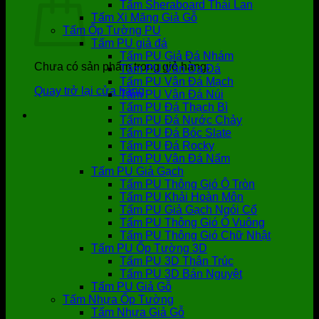
Tấm Sheraboard Thái Lan
Tấm Xi Măng Giả Gỗ
Tấm Ốp Tường PU
Tấm PU giả đá
Tấm PU Giả Đá Nhám
Chưa có sản phẩm trong giỏ hàng.
Tấm PU Vân Da Đá
Tấm PU Vân Đá Mạch
Quay trở lại cửa hàng
Tấm PU Vân Đá Núi
Tấm PU Đá Thạch Bì
Tấm PU Đá Nước Chảy
Tấm PU Đá Bóc Slate
Tấm PU Đá Rocky
Tấm PU Vân Đá Nấm
Tấm PU Giả Gạch
Tấm PU Thông Gió Ô Tròn
Tấm PU Khải Hoàn Môn
Tấm PU Giả Gạch Ngói Cổ
Tấm PU Thông Gió Ô Vuông
Tấm PU Thông Gió Chữ Nhật
Tấm PU Ốp Tường 3D
Tấm PU 3D Thân Trúc
Tấm PU 3D Bán Nguyệt
Tấm PU Giả Gỗ
Tấm Nhựa Ốp Tường
Tấm Nhựa Giả Gỗ