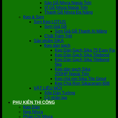
Sàn Gỗ Nhựa Ngoài Trời
Vỉ Gỗ Nhựa Ngoài Trời
Thanh Gỗ Nhựa Đa Năng
Keo & Sơn
Sơn Keo LOTUS
Sơn Giả Gỗ
Sơn Giả Gỗ Thanh Xi Măng
Chất Trám Trét
Sản phẩm SIKA
Keo dán gạch
Keo Dán Gạch Sika 75 Easy Fix
Keo Dán Gạch Sika Tilebond
Keo Dán Gạch Sika Tilebond
5kg
Keo dán gạch Sika
200HP Ngoài Trời
Keo chà ron Sika Tile Grout
Keo Chà Ron Sikaceram 608
VẬT LIỆU MỚI
Xốp Dán Tường
Cỏ nhân tạo
PHỤ KIỆN THI CÔNG
Keo Dán
Nẹp Nhựa
Phào Chỉ Nhựa