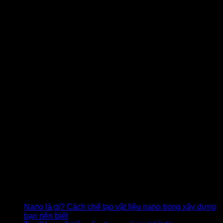
Ảnh 9
Nhựa thực chất có điện trở suất thấp hơn thuỷ tinh nhưng lại
được sử dụng nhiều hơn, đồng thời cũng là vật liệu cách
điện phổ biến, đầy đủ cho hệ thống dây cáp và điện. Do đó
nhựa cũng là một trong top 9 loại vật liệu cách điện được sử
dụng rộng rãi.
Tham khảo thêm:
Nano là gì? Cách chế tạo vật liệu nano trong xây dựng
bạn nên biết