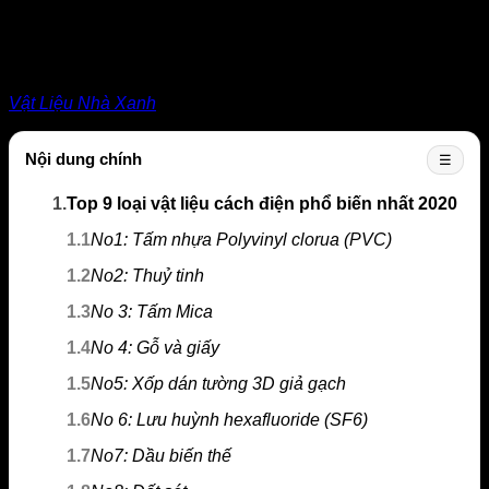
2.1/5 - (38 bình chọn)
Vật liệu cách điện là loại vật liệu rất quan trọng liên quan đến
sự an toàn của con người. Vậy bạn đã biết Top
9 loại vật
liệu cách điện
phổ biến nhất hiện nay chưa? Hãy cùng với
Vật Liệu Nhà Xanh
tìm hiểu ngay trong bài viết sau đây.
Nội dung chính
☰
1.
Top 9 loại vật liệu cách điện phổ biến nhất 2020
1.1
No1: Tấm nhựa Polyvinyl clorua (PVC)
1.2
No2: Thuỷ tinh
1.3
No 3: Tấm Mica
1.4
No 4: Gỗ và giấy
1.5
No5: Xốp dán tường 3D giả gạch
1.6
No 6: Lưu huỳnh hexafluoride (SF6)
1.7
No7: Dầu biến thế