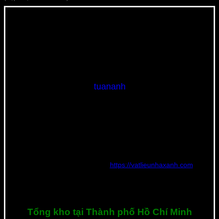
tuananh
Nguyễn Tuấn Anh | Founder và CEO Công Ty TNHH Thế Giới
Vật Liệu Nhà Xanh – Người có chuyên môn và kinh nghiệm rất
nhiều năm tìm hiểu và phát triển phân phối nguồn vật liệu xây
dựng mới với tiêu chí về chất lượng, đạt tiêu chuẩn quốc tế,
thân thiện với môi trường với giá thành rẻ nhất.
Hiện tại đang quản lý website
https://vatlieunhaxanh.com
và
chuyên tư vấn vật liệu mới cho các công trình tại Việt Nam. Nếu
bạn cần tư vấn hay có bất kì thắc mắc về sản phẩm, hãy liên hệ
với tôi ngay nhé. Xin cảm ơn!
Tổng kho tại Thành phố Hồ Chí Minh