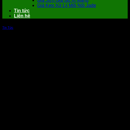
Giá Sơn Giả Gỗ Xi Măng
Giá Keo Xử Lý Mối Nối Jade
Tin tức
Liên hệ
Tin Tức
Top 9 loại vật liệu cách điện phổ biến
nhất