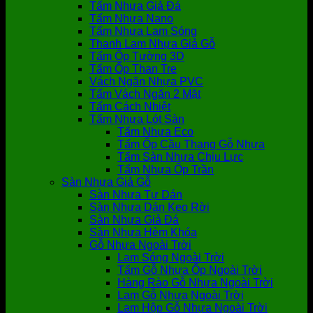
Tấm Nhựa Giả Đá
Tấm Nhựa Nano
Tấm Nhựa Lam Sóng
Thanh Lam Nhựa Giả Gỗ
Tấm Ốp Tường 3D
Tấm Ốp Than Tre
Vách Ngăn Nhựa PVC
Tấm Vách Ngăn 2 Mặt
Tấm Cách Nhiệt
Tấm Nhựa Lót Sàn
Tấm Nhựa Eco
Tấm Ốp Cầu Thang Gỗ Nhựa
Tấm Sàn Nhựa Chịu Lực
Tấm Nhựa Ốp Trần
Sàn Nhựa Giả Gỗ
Sàn Nhựa Tự Dán
Sàn Nhựa Dán Keo Rời
Sàn Nhựa Giả Đá
Sàn Nhựa Hèm Khóa
Gỗ Nhựa Ngoài Trời
Lam Sóng Ngoài Trời
Tấm Gỗ Nhựa Ốp Ngoài Trời
Hàng Rào Gỗ Nhựa Ngoài Trời
Lam Gỗ Nhựa Ngoài Trời
Lam Hộp Gỗ Nhựa Ngoài Trời