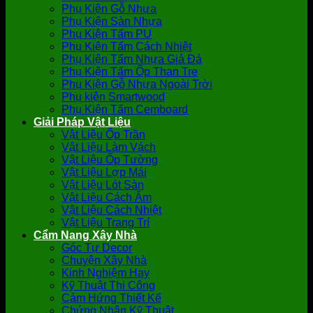
Phụ Kiện Gỗ Nhựa
Phụ Kiện Sàn Nhựa
Phụ Kiện Tấm PU
Phụ Kiện Tấm Cách Nhiệt
Phụ Kiện Tấm Nhựa Giả Đá
Phụ Kiện Tấm Ốp Than Tre
Phụ Kiện Gỗ Nhựa Ngoài Trời
Phụ kiện Smartwood
Phụ Kiện Tấm Cemboard
Giải Pháp Vật Liệu
Vật Liệu Ốp Trần
Vật Liệu Làm Vách
Vật Liệu Ốp Tường
Vật Liệu Lợp Mái
Vật Liệu Lót Sàn
Vật Liệu Cách Âm
Vật Liệu Cách Nhiệt
Vật Liệu Trang Trí
Cẩm Nang Xây Nhà
Góc Tự Decor
Chuyện Xây Nhà
Kinh Nghiệm Hay
Kỹ Thuật Thi Công
Cảm Hứng Thiết Kế
Chứng Nhận Kỹ Thuật