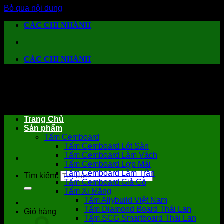
Bỏ qua nội dung
CÁC CHI NHÁNH
CÁC CHI NHÁNH
Trang Chủ
Sản phẩm
Tấm Cemboard
Tấm Cemboard Lót Sàn
Tấm Cemboard Làm Vách
Tấm Cemboard Lợp Mái
Tấm Cemboard Làm Trần
Tìm kiếm:
Tấm Cemboard Giả Gỗ
Tấm Xi Măng
Tấm Allybuild Việt Nam
Tấm Diamond Board Thái Lan
Giỏ hàng
Tấm SCG Smartboard Thái Lan