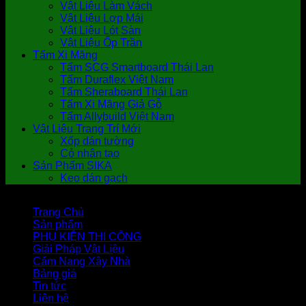
Vật Liệu Làm Vách
Vật Liệu Lợp Mái
Vật Liệu Lót Sàn
Vật Liệu Ốp Trần
Tấm Xi Măng
Tấm SCG Smartboard Thái Lan
Tấm Duraflex Việt Nam
Tấm Sheraboard Thái Lan
Tấm Xi Măng Giả Gỗ
Tấm Allybuild Việt Nam
Vật Liệu Trang Trí Mới
Xốp dán tường
Cỏ nhân tạo
Sản Phẩm SIKA
Keo dán gạch
Trang Chủ
Sản phẩm
PHỤ KIỆN THI CÔNG
Giải Pháp Vật Liệu
Cẩm Nang Xây Nhà
Bảng giá
Tin tức
Liên hệ