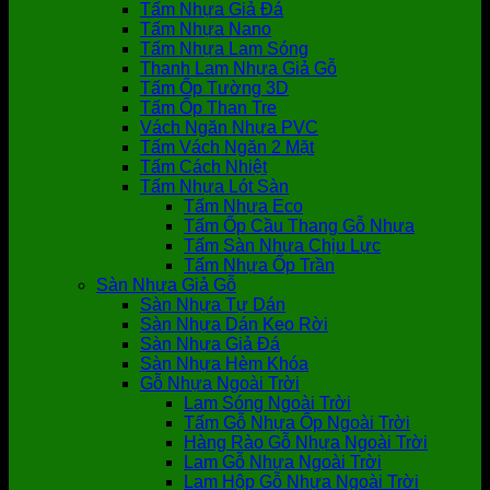
Tấm Nhựa Giả Đá
Tấm Nhựa Nano
Tấm Nhựa Lam Sóng
Thanh Lam Nhựa Giả Gỗ
Tấm Ốp Tường 3D
Tấm Ốp Than Tre
Vách Ngăn Nhựa PVC
Tấm Vách Ngăn 2 Mặt
Tấm Cách Nhiệt
Tấm Nhựa Lót Sàn
Tấm Nhựa Eco
Tấm Ốp Cầu Thang Gỗ Nhựa
Tấm Sàn Nhựa Chịu Lực
Tấm Nhựa Ốp Trần
Sàn Nhựa Giả Gỗ
Sàn Nhựa Tự Dán
Sàn Nhựa Dán Keo Rời
Sàn Nhựa Giả Đá
Sàn Nhựa Hèm Khóa
Gỗ Nhựa Ngoài Trời
Lam Sóng Ngoài Trời
Tấm Gỗ Nhựa Ốp Ngoài Trời
Hàng Rào Gỗ Nhựa Ngoài Trời
Lam Gỗ Nhựa Ngoài Trời
Lam Hộp Gỗ Nhựa Ngoài Trời