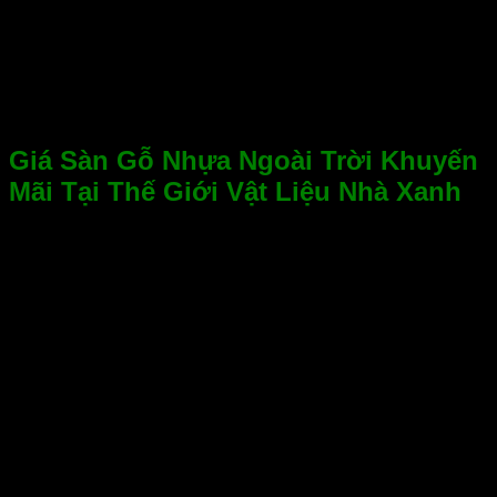
Giá Sàn Gỗ Nhựa Ngoài Trời Khuyến
Mãi Tại Thế Giới Vật Liệu Nhà Xanh
Trong hàng loạt lựa chọn vật liệu ngoại thất hiện nay, sàn gỗ
nhựa ngoài trời ngày càng khẳng định vị thế nhờ độ bền
vượt trội, khả năng chống nước – chịu nắng mưa, cùng vẻ
đẹp tinh tế không kém gỗ tự nhiên. Tuy nhiên, điều khiến
nhiều khách hàng băn khoăn khi lựa chọn vẫn luôn là: giá
sàn gỗ nhựa ngoài trời bao nhiêu? Có chương trình khuyến
mãi nào giúp tiết kiệm chi phí mà vẫn đảm bảo chất lượng
không?
Thấu hiểu điều đó, Thế Giới Vật Liệu Nhà Xanh – tổng kho
uy tín tại TP.HCM – hiện đang triển khai chương trình ưu đãi
đặc biệt dành riêng cho các dòng sàn gỗ nhựa WPC ngoài
trời cao cấp, áp dụng cho cả khách hàng cá nhân lẫn các dự
án số lượng lớn.