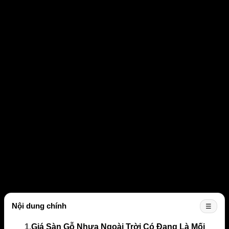
Nội dung chính
☰
1.
Giá Sàn Gỗ Nhựa Ngoài Trời Có Đang Là Mối