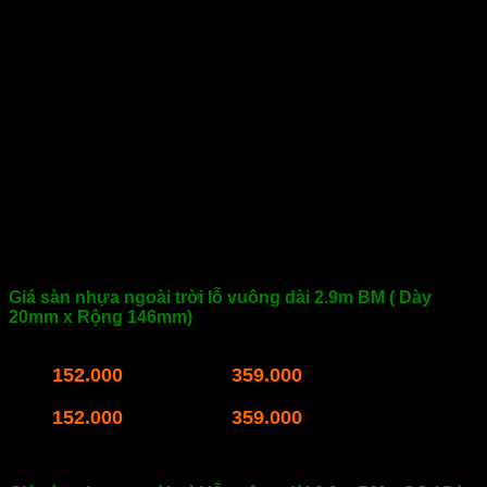
trình cần sự bền vững, chống chịu thời tiết và thi công nhanh
gọn. Với thiết kế dạng rỗng hình vuông, sản phẩm này không
chỉ giúp giảm trọng lượng, tiết kiệm chi phí vật liệu mà còn
tối ưu khả năng thoát nước – yếu tố cực kỳ quan trọng cho
các hạng mục như sân vườn, ban công, hồ bơi, lối đi hoặc
công viên.
Tại Thế Giới Vật Liệu Nhà Xanh, chúng tôi cung cấp đa
dạng mẫu sàn gỗ nhựa ngoài trời lỗ vuông WPC với nhiều
quy cách, độ dày, vân bề mặt từ 2D đến 3D, giúp khách hàng
dễ dàng chọn lựa mẫu phù hợp với cả công trình dân dụng
lẫn dự án cao cấp.
Chi tiết bảng giá cập nhật mới nhất:
Giá sàn nhựa ngoài trời lỗ vuông dài 2.9m BM ( Dày
20mm x Rộng 146mm)
Giá thanh sàn gỗ nhựa lỗ vuông vân 2D dài 2.9m:
152.000
359.000
VND/thanh –
VND/m2.
Giá thanh sàn gỗ nhựa lỗ vuông vân 3D dài 2.9m:
152.000
359.000
VND/thanh –
VND/m2.