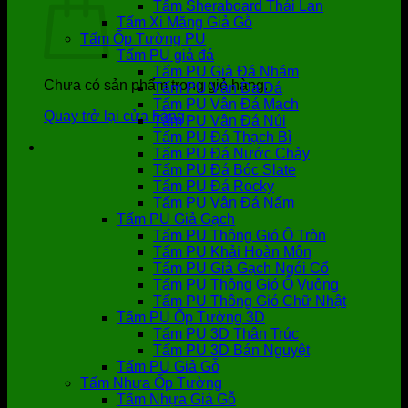
Tấm Sheraboard Thái Lan
Tấm Xi Măng Giả Gỗ
Tấm Ốp Tường PU
Tấm PU giả đá
Tấm PU Giả Đá Nhám
Chưa có sản phẩm trong giỏ hàng.
Tấm PU Vân Da Đá
Tấm PU Vân Đá Mạch
Quay trở lại cửa hàng
Tấm PU Vân Đá Núi
Tấm PU Đá Thạch Bì
Tấm PU Đá Nước Chảy
Tấm PU Đá Bóc Slate
Tấm PU Đá Rocky
Tấm PU Vân Đá Nấm
Tấm PU Giả Gạch
Tấm PU Thông Gió Ô Tròn
Tấm PU Khải Hoàn Môn
Tấm PU Giả Gạch Ngói Cổ
Tấm PU Thông Gió Ô Vuông
Tấm PU Thông Gió Chữ Nhật
Tấm PU Ốp Tường 3D
Tấm PU 3D Thân Trúc
Tấm PU 3D Bán Nguyệt
Tấm PU Giả Gỗ
Tấm Nhựa Ốp Tường
Tấm Nhựa Giả Gỗ