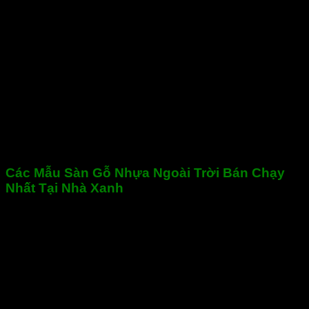
Các Mẫu Sàn Gỗ Nhựa Ngoài Trời Bán Chạy
Nhất Tại Nhà Xanh
Giữa rất nhiều dòng vật liệu ngoại thất hiện nay, sàn gỗ
nhựa ngoài trời đang khẳng định vị thế với hàng loạt ưu
điểm vượt trội: từ khả năng chống nước, chống trơn trượt
đến độ bền cao trong điều kiện khí hậu khắc nghiệt. Đặc biệt,
với sự phát triển mạnh mẽ của xu hướng thiết kế sân vườn,
ban công và hồ bơi, các mẫu sàn gỗ nhựa chống thấm,
chống bạc màu, vân gỗ đẹp tự nhiên đã trở thành lựa chọn
được nhiều gia đình, chủ thầu và kiến trúc sư ưu tiên.