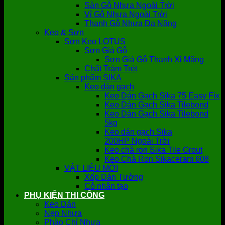
Sàn Gỗ Nhựa Ngoài Trời
Vỉ Gỗ Nhựa Ngoài Trời
Thanh Gỗ Nhựa Đa Năng
Keo & Sơn
Sơn Keo LOTUS
Sơn Giả Gỗ
Sơn Giả Gỗ Thanh Xi Măng
Chất Trám Trét
Sản phẩm SIKA
Keo dán gạch
Keo Dán Gạch Sika 75 Easy Fix
Keo Dán Gạch Sika Tilebond
Keo Dán Gạch Sika Tilebond
5kg
Keo dán gạch Sika
200HP Ngoài Trời
Keo chà ron Sika Tile Grout
Keo Chà Ron Sikaceram 608
VẬT LIỆU MỚI
Xốp Dán Tường
Cỏ nhân tạo
PHỤ KIỆN THI CÔNG
Keo Dán
Nẹp Nhựa
Phào Chỉ Nhựa