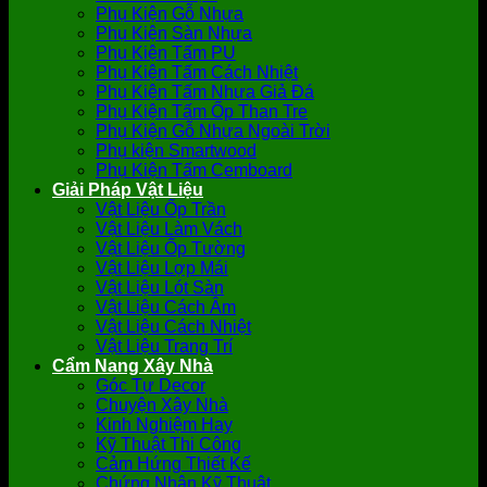
Phụ Kiện Gỗ Nhựa
Phụ Kiện Sàn Nhựa
Phụ Kiện Tấm PU
Phụ Kiện Tấm Cách Nhiệt
Phụ Kiện Tấm Nhựa Giả Đá
Phụ Kiện Tấm Ốp Than Tre
Phụ Kiện Gỗ Nhựa Ngoài Trời
Phụ kiện Smartwood
Phụ Kiện Tấm Cemboard
Giải Pháp Vật Liệu
Vật Liệu Ốp Trần
Vật Liệu Làm Vách
Vật Liệu Ốp Tường
Vật Liệu Lợp Mái
Vật Liệu Lót Sàn
Vật Liệu Cách Âm
Vật Liệu Cách Nhiệt
Vật Liệu Trang Trí
Cẩm Nang Xây Nhà
Góc Tự Decor
Chuyện Xây Nhà
Kinh Nghiệm Hay
Kỹ Thuật Thi Công
Cảm Hứng Thiết Kế
Chứng Nhận Kỹ Thuật