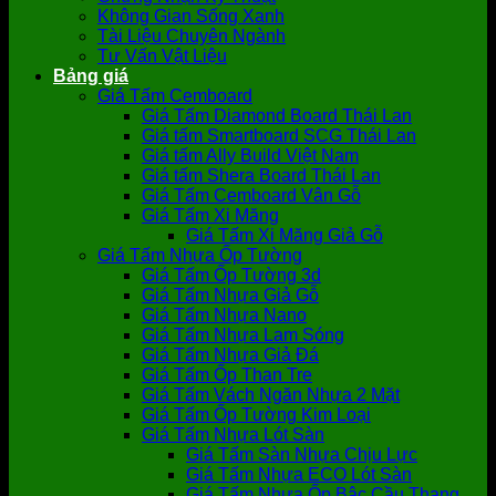
Không Gian Sống Xanh
Tài Liệu Chuyên Ngành
Tư Vấn Vật Liệu
Bảng giá
Giá Tấm Cemboard
Giá Tấm Diamond Board Thái Lan
Giá tấm Smartboard SCG Thái Lan
Giá tấm Ally Build Việt Nam
Giá tấm Shera Board Thái Lan
Giá Tấm Cemboard Vân Gỗ
Giá Tấm Xi Măng
Giá Tấm Xi Măng Giả Gỗ
Giá Tấm Nhựa Ốp Tường
Giá Tấm Ốp Tường 3d
Giá Tấm Nhựa Giả Gỗ
Giá Tấm Nhựa Nano
Giá Tấm Nhựa Lam Sóng
Giá Tấm Nhựa Giả Đá
Giá Tấm Ốp Than Tre
Giá Tấm Vách Ngăn Nhựa 2 Mặt
Giá Tấm Ốp Tường Kim Loại
Giá Tấm Nhựa Lót Sàn
Giá Tấm Sàn Nhựa Chịu Lực
Giá Tấm Nhựa ECO Lót Sàn
Giá Tấm Nhựa Ốp Bậc Cầu Thang