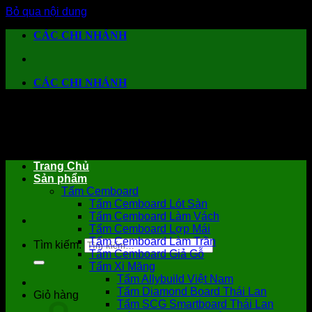
Bỏ qua nội dung
CÁC CHI NHÁNH
CÁC CHI NHÁNH
Trang Chủ
Sản phẩm
Tấm Cemboard
Tấm Cemboard Lót Sàn
Tấm Cemboard Làm Vách
Tấm Cemboard Lợp Mái
Tấm Cemboard Làm Trần
Tìm kiếm:
Tấm Cemboard Giả Gỗ
Tấm Xi Măng
Tấm Allybuild Việt Nam
Tấm Diamond Board Thái Lan
Giỏ hàng
Tấm SCG Smartboard Thái Lan