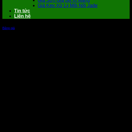
Giá Sơn Giả Gỗ Xi Măng
Giá Keo Xử Lý Mối Nối Jade
Tin tức
Liên hệ
Bảng giá
Giá Sàn Gỗ Nhựa Ngoài Trời Khuyến
Mãi Tại Tổng Kho Nhà Xanh