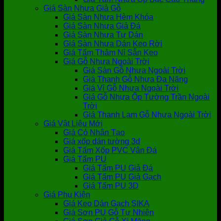
Giá Sàn Nhựa Giả Gỗ
Giá Sàn Nhựa Hèm Khóa
Giá Sàn Nhựa Giả Đá
Giá Sàn Nhựa Tự Dán
Giá Sàn Nhựa Dán Keo Rời
Giá Tấm Thảm Nỉ Sẵn Keo
Giá Gỗ Nhựa Ngoài Trời
Giá Sàn Gỗ Nhựa Ngoài Trời
Giá Thanh Gỗ Nhựa Đa Năng
Giá Vỉ Gỗ Nhựa Ngoài Trời
Giá Gỗ Nhựa Ốp Tường Trần Ngoài
Trời
Giá Thanh Lam Gỗ Nhựa Ngoài Trời
Giá Vật Liệu Mới
Giá Cỏ Nhân Tạo
Giá xốp dán tường 3d
Giá Tấm Xốp PVC Vân Đá
Giá Tấm PU
Giá Tấm PU Giả Đá
Giá Tấm PU Giả Gạch
Giá Tấm PU 3D
Giá Phụ Kiện
Giá Keo Dán Gạch SIKA
Giá Sơn PU Gỗ Tự Nhiên