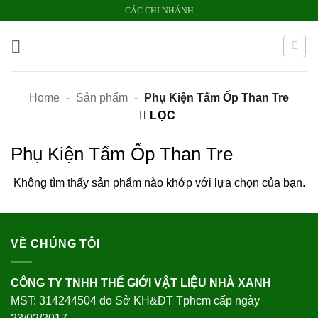
Bỏ
CÁC CHI NHÁNH
qua
nội
dung
Home
-
Sản phẩm
-
Phụ Kiện Tấm Ốp Than Tre
LỌC
Phụ Kiện Tấm Ốp Than Tre
Không tìm thấy sản phẩm nào khớp với lựa chọn của bạn.
VỀ CHÚNG TÔI
CÔNG TY TNHH THẾ GIỚI VẬT LIỆU NHÀ XANH
MST: 314244504 do Sở KH&ĐT Tphcm cấp ngày