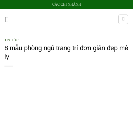
Bỏ
CÁC CHI NHÁNH
qua
nội
dung
TIN TỨC
8 mẫu phòng ngủ trang trí đơn giản đẹp mê
ly