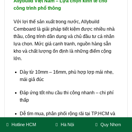
Allybuild Việt Nam – Lựa chọn kinh tế cho
công trình phổ thông
Với lợi thế sản xuất trong nước, Allybuild
Cemboard là giải pháp tiết kiệm được nhiều nhà
thầu, công trình dân dụng và chủ đầu tư cá nhân
lựa chọn. Mức giá cạnh tranh, nguồn hàng sẵn
kho và chất lượng ổn định là những điểm cộng
lớn.
Dày từ 10mm – 16mm, phù hợp lợp mái nhẹ,
mái giả đúc
Đáp ứng tốt nhu cầu thi công nhanh – chi phí
thấp
Dễ tìm mua, phân phối rộng rãi tại TP.HCM và
các tỉnh lân cận
Hotline HCM
Hà Nội
Quy Nhơn