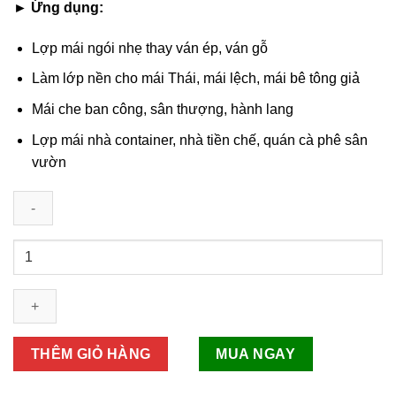
► Ứng dụng:
Lợp mái ngói nhẹ thay ván ép, ván gỗ
Làm lớp nền cho mái Thái, mái lệch, mái bê tông giả
Mái che ban công, sân thượng, hành lang
Lợp mái nhà container, nhà tiền chế, quán cà phê sân
vườn
Tấm
Cemboard
Lợp
Mái
số
lượng
THÊM GIỎ HÀNG
MUA NGAY