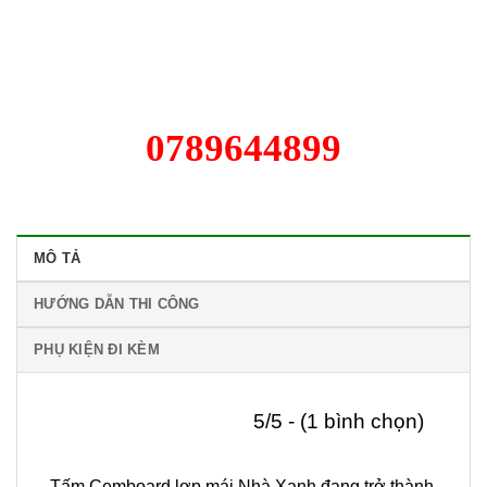
0789644899
MÔ TẢ
HƯỚNG DẪN THI CÔNG
PHỤ KIỆN ĐI KÈM
5/5 - (1 bình chọn)
Tấm Cemboard lợp mái Nhà Xanh đang trở thành