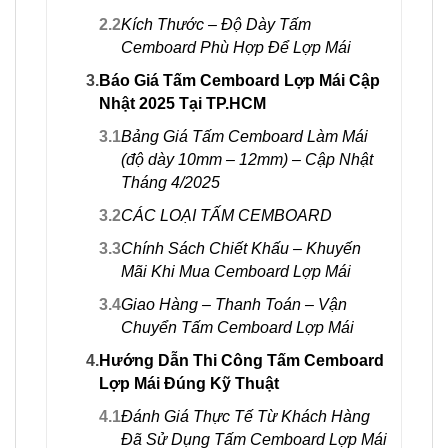
2.2
Kích Thước – Độ Dày Tấm
Cemboard Phù Hợp Để Lợp Mái
3.
Báo Giá Tấm Cemboard Lợp Mái Cập
Nhật 2025 Tại TP.HCM
3.1
Bảng Giá Tấm Cemboard Làm Mái
(độ dày 10mm – 12mm) – Cập Nhật
Tháng 4/2025
3.2
CÁC LOẠI TẤM CEMBOARD
3.3
Chính Sách Chiết Khấu – Khuyến
Mãi Khi Mua Cemboard Lợp Mái
3.4
Giao Hàng – Thanh Toán – Vận
Chuyển Tấm Cemboard Lợp Mái
4.
Hướng Dẫn Thi Công Tấm Cemboard
Lợp Mái Đúng Kỹ Thuật
4.1
Đánh Giá Thực Tế Từ Khách Hàng
Đã Sử Dụng Tấm Cemboard Lợp Mái