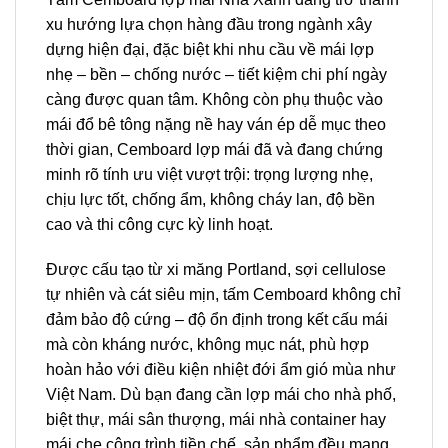
xu hướng lựa chọn hàng đầu trong ngành xây
dựng hiện đại, đặc biệt khi nhu cầu về mái lợp
nhẹ – bền – chống nước – tiết kiệm chi phí ngày
càng được quan tâm. Không còn phụ thuộc vào
mái đổ bê tông nặng nề hay ván ép dễ mục theo
thời gian, Cemboard lợp mái đã và đang chứng
minh rõ tính ưu việt vượt trội: trọng lượng nhẹ,
chịu lực tốt, chống ẩm, không cháy lan, độ bền
cao và thi công cực kỳ linh hoạt.
Được cấu tạo từ xi măng Portland, sợi cellulose
tự nhiên và cát siêu mịn, tấm Cemboard không chỉ
đảm bảo độ cứng – độ ổn định trong kết cấu mái
mà còn kháng nước, không mục nát, phù hợp
hoàn hảo với điều kiện nhiệt đới ẩm gió mùa như
Việt Nam. Dù bạn đang cần lợp mái cho nhà phố,
biệt thự, mái sân thượng, mái nhà container hay
mái che công trình tiền chế, sản phẩm đều mang