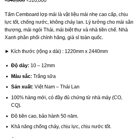
₫
340,000
Giá
₫
310,000
Giá
gốc
hiện
Tấm Cemboard lợp mái là vật liệu mái nhẹ cao cấp, chịu
là:
tại
lực tốt, chống nước, không cháy lan. Lý tưởng cho mái sân
₫340,000.
là:
thượng, mái ngói Thái, mái biệt thự và nhà tiền chế. Nhà
₫310,000.
Xanh phân phối chính hãng, giá sỉ toàn quốc.
► Kích thước (rộng x dài) : 1220mm x 2440mm
Độ dày:
10 – 12mm
Màu sắc:
Trắng sữa
Sản xuất:
Việt Nam – Thái Lan
100% hàng mới, có đầy đủ chứng từ nhà máy (CO,
CQ).
Độ bền cao, bảo hành 50 năm.
Khả năng chống cháy, chịu lực, chịu nước tốt.