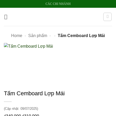
Bỏ
CÁC CHI NHÁNH
qua
nội
dung
Home
-
Sản phẩm
-
-
Tấm Cemboard Lợp Mái
Tấm Cemboard Lợp Mái
(Cập nhật: 09/07/2025)