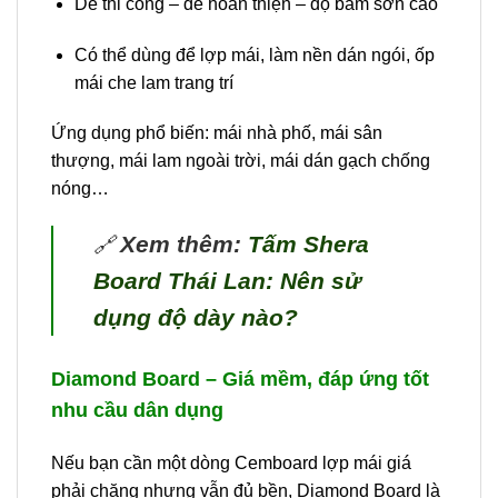
Dễ thi công – dễ hoàn thiện – độ bám sơn cao
Có thể dùng để lợp mái, làm nền dán ngói, ốp
mái che lam trang trí
Ứng dụng phổ biến: mái nhà phố, mái sân
thượng, mái lam ngoài trời, mái dán gạch chống
nóng…
Xem thêm:
Tấm Shera
🔗
Board Thái Lan: Nên sử
dụng độ dày nào?
Diamond Board – Giá mềm, đáp ứng tốt
nhu cầu dân dụng
Nếu bạn cần một dòng Cemboard lợp mái giá
phải chăng nhưng vẫn đủ bền, Diamond Board là