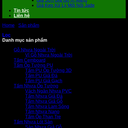
Giá Sơn Giả Gỗ Xi Măng
Giá Keo Xử Lý Mối Nối Jade
Tin tức
Liên hệ
Home
-
Sản phẩm
-
Tấm SCG Smartboard Thái Lan
Lọc
Danh mục sản phẩm
Gỗ Nhựa Ngoài Trời
Vỉ Gỗ Nhựa Ngoài Trời
Tấm Cemboard
Tấm Ốp Tường PU
Tấm PU Ốp Tường 3D
Tấm PU Giả Đá
Tấm PU Giả Gạch
Tấm Nhựa Ốp Tường
Vách Ngăn Nhựa PVC
Tấm Nhựa Giả Đá
Tấm Nhựa Giả Gỗ
Tấm Nhựa Lam Sóng
Tấm Nhựa Nano
Tấm Ốp Than Tre
Tấm Nhựa Lót Sàn
Sàn Nhựa Giả Gỗ