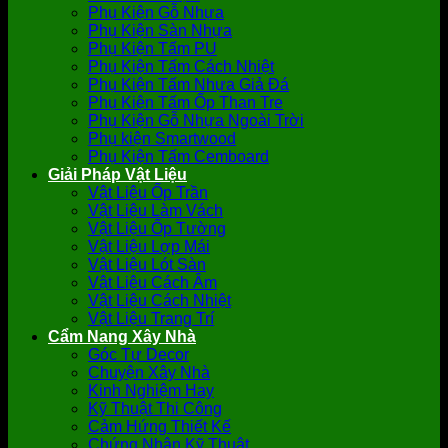
Phụ Kiện Gỗ Nhựa
Phụ Kiện Sàn Nhựa
Phụ Kiện Tấm PU
Phụ Kiện Tấm Cách Nhiệt
Phụ Kiện Tấm Nhựa Giả Đá
Phụ Kiện Tấm Ốp Than Tre
Phụ Kiện Gỗ Nhựa Ngoài Trời
Phụ kiện Smartwood
Phụ Kiện Tấm Cemboard
Giải Pháp Vật Liệu
Vật Liệu Ốp Trần
Vật Liệu Làm Vách
Vật Liệu Ốp Tường
Vật Liệu Lợp Mái
Vật Liệu Lót Sàn
Vật Liệu Cách Âm
Vật Liệu Cách Nhiệt
Vật Liệu Trang Trí
Cẩm Nang Xây Nhà
Góc Tự Decor
Chuyện Xây Nhà
Kinh Nghiệm Hay
Kỹ Thuật Thi Công
Cảm Hứng Thiết Kế
Chứng Nhận Kỹ Thuật