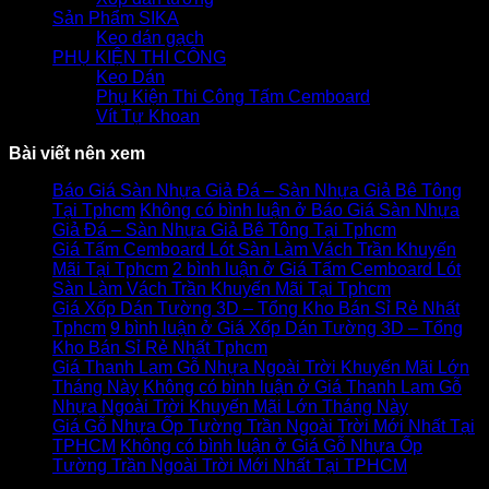
Sản Phẩm SIKA
Keo dán gạch
PHỤ KIỆN THI CÔNG
Keo Dán
Phụ Kiện Thi Công Tấm Cemboard
Vít Tự Khoan
Bài viết nên xem
Báo Giá Sàn Nhựa Giả Đá – Sàn Nhựa Giả Bê Tông
Tại Tphcm
Không có bình luận
ở Báo Giá Sàn Nhựa
Giả Đá – Sàn Nhựa Giả Bê Tông Tại Tphcm
Giá Tấm Cemboard Lót Sàn Làm Vách Trần Khuyến
Mãi Tại Tphcm
2 bình luận
ở Giá Tấm Cemboard Lót
Sàn Làm Vách Trần Khuyến Mãi Tại Tphcm
Giá Xốp Dán Tường 3D – Tổng Kho Bán Sỉ Rẻ Nhất
Tphcm
9 bình luận
ở Giá Xốp Dán Tường 3D – Tổng
Kho Bán Sỉ Rẻ Nhất Tphcm
Giá Thanh Lam Gỗ Nhựa Ngoài Trời Khuyến Mãi Lớn
Tháng Này
Không có bình luận
ở Giá Thanh Lam Gỗ
Nhựa Ngoài Trời Khuyến Mãi Lớn Tháng Này
Giá Gỗ Nhựa Ốp Tường Trần Ngoài Trời Mới Nhất Tại
TPHCM
Không có bình luận
ở Giá Gỗ Nhựa Ốp
Tường Trần Ngoài Trời Mới Nhất Tại TPHCM