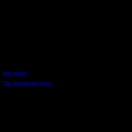
Xem nhanh
Tấm Smartboard 14mm
₫
460,000
Giá gốc là: ₫460,000.
₫
430,000
Giá hiện tại là:
₫430,000.