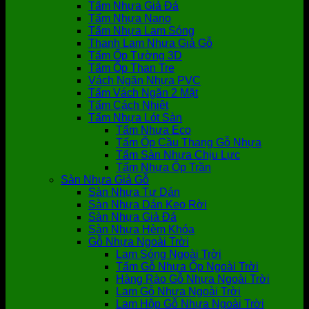
Tấm Nhựa Giả Đá
Tấm Nhựa Nano
Tấm Nhựa Lam Sóng
Thanh Lam Nhựa Giả Gỗ
Tấm Ốp Tường 3D
Tấm Ốp Than Tre
Vách Ngăn Nhựa PVC
Tấm Vách Ngăn 2 Mặt
Tấm Cách Nhiệt
Tấm Nhựa Lót Sàn
Tấm Nhựa Eco
Tấm Ốp Cầu Thang Gỗ Nhựa
Tấm Sàn Nhựa Chịu Lực
Tấm Nhựa Ốp Trần
Sàn Nhựa Giả Gỗ
Sàn Nhựa Tự Dán
Sàn Nhựa Dán Keo Rời
Sàn Nhựa Giả Đá
Sàn Nhựa Hèm Khóa
Gỗ Nhựa Ngoài Trời
Lam Sóng Ngoài Trời
Tấm Gỗ Nhựa Ốp Ngoài Trời
Hàng Rào Gỗ Nhựa Ngoài Trời
Lam Gỗ Nhựa Ngoài Trời
Lam Hộp Gỗ Nhựa Ngoài Trời