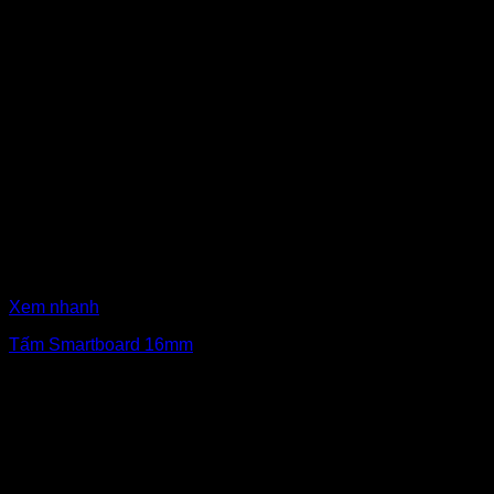
Xem nhanh
Tấm Smartboard 16mm
₫
515,000
Giá gốc là: ₫515,000.
₫
485,000
Giá hiện tại là:
₫485,000.
Bán chạy