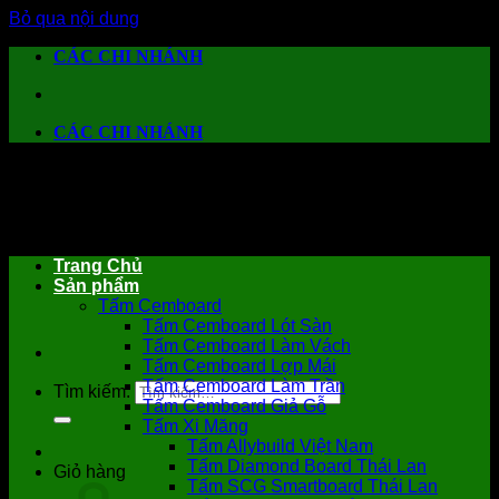
Bỏ qua nội dung
CÁC CHI NHÁNH
CÁC CHI NHÁNH
Trang Chủ
Sản phẩm
Tấm Cemboard
Tấm Cemboard Lót Sàn
Tấm Cemboard Làm Vách
Tấm Cemboard Lợp Mái
Tấm Cemboard Làm Trần
Tìm kiếm:
Tấm Cemboard Giả Gỗ
Tấm Xi Măng
Tấm Allybuild Việt Nam
Tấm Diamond Board Thái Lan
Giỏ hàng
Tấm SCG Smartboard Thái Lan