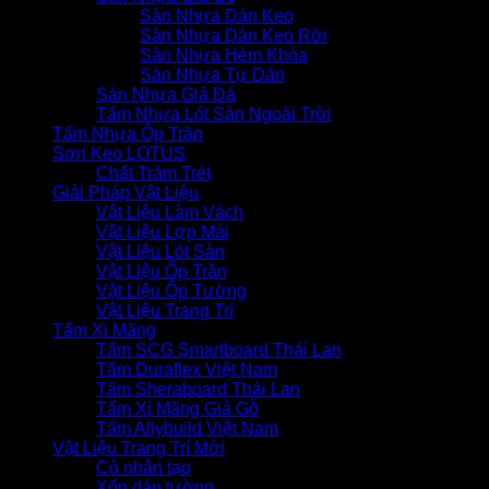
Sàn Nhựa Dán Keo
Sàn Nhựa Dán Keo Rời
Sàn Nhựa Hèm Khóa
Sàn Nhựa Tự Dán
Sàn Nhựa Giả Đá
Tấm Nhựa Lót Sàn Ngoài Trời
Tấm Nhựa Ốp Trần
Sơn Keo LOTUS
Chất Trám Trét
Giải Pháp Vật Liệu
Vật Liệu Làm Vách
Vật Liệu Lợp Mái
Vật Liệu Lót Sàn
Vật Liệu Ốp Trần
Vật Liệu Ốp Tường
Vật Liệu Trang Trí
Tấm Xi Măng
Tấm SCG Smartboard Thái Lan
Tấm Duraflex Việt Nam
Tấm Sheraboard Thái Lan
Tấm Xi Măng Giả Gỗ
Tấm Allybuild Việt Nam
Vật Liệu Trang Trí Mới
Cỏ nhân tạo
Xốp dán tường