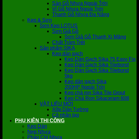
Sàn Gỗ Nhựa Ngoài Trời
Vỉ Gỗ Nhựa Ngoài Trời
Thanh Gỗ Nhựa Đa Năng
Keo & Sơn
Sơn Keo LOTUS
Sơn Giả Gỗ
Sơn Giả Gỗ Thanh Xi Măng
Chất Trám Trét
Sản phẩm SIKA
Keo dán gạch
Keo Dán Gạch Sika 75 Easy Fix
Keo Dán Gạch Sika Tilebond
Keo Dán Gạch Sika Tilebond
5kg
Keo dán gạch Sika
200HP Ngoài Trời
Keo chà ron Sika Tile Grout
Keo Chà Ron Sikaceram 608
VẬT LIỆU MỚI
Xốp Dán Tường
Cỏ nhân tạo
PHỤ KIỆN THI CÔNG
Keo Dán
Nẹp Nhựa
Phào Chỉ Nhựa