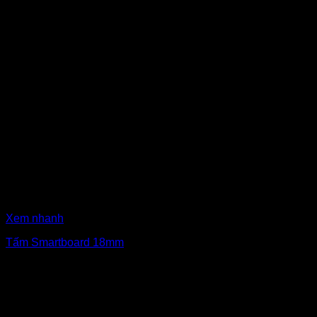
Xem nhanh
Tấm Smartboard 18mm
₫
590,000
Giá gốc là: ₫590,000.
₫
560,000
Giá hiện tại là:
₫560,000.
Bán chạy