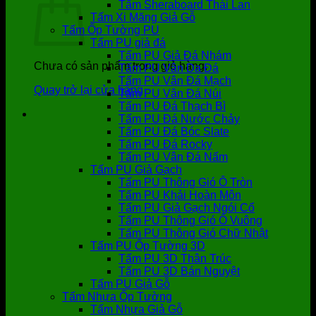
Tấm Sheraboard Thái Lan
Tấm Xi Măng Giả Gỗ
Tấm Ốp Tường PU
Tấm PU giả đá
Tấm PU Giả Đá Nhám
Chưa có sản phẩm trong giỏ hàng.
Tấm PU Vân Da Đá
Tấm PU Vân Đá Mạch
Quay trở lại cửa hàng
Tấm PU Vân Đá Núi
Tấm PU Đá Thạch Bì
Tấm PU Đá Nước Chảy
Tấm PU Đá Bóc Slate
Tấm PU Đá Rocky
Tấm PU Vân Đá Nấm
Tấm PU Giả Gạch
Tấm PU Thông Gió Ô Tròn
Tấm PU Khải Hoàn Môn
Tấm PU Giả Gạch Ngói Cổ
Tấm PU Thông Gió Ô Vuông
Tấm PU Thông Gió Chữ Nhật
Tấm PU Ốp Tường 3D
Tấm PU 3D Thân Trúc
Tấm PU 3D Bán Nguyệt
Tấm PU Giả Gỗ
Tấm Nhựa Ốp Tường
Tấm Nhựa Giả Gỗ