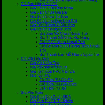
Giá Sàn Nhựa Giả Gỗ
Giá Sàn Nhựa Hèm Khóa
Giá Sàn Nhựa Giả Đá
Giá Sàn Nhựa Tự Dán
Giá Sàn Nhựa Dán Keo Rời
Giá Tấm Thảm Nỉ Sẵn Keo
Giá Gỗ Nhựa Ngoài Trời
Giá Sàn Gỗ Nhựa Ngoài Trời
Giá Thanh Gỗ Nhựa Đa Năng
Giá Vỉ Gỗ Nhựa Ngoài Trời
Giá Gỗ Nhựa Ốp Tường Trần Ngoài
Trời
Giá Thanh Lam Gỗ Nhựa Ngoài Trời
Giá Vật Liệu Mới
Giá Cỏ Nhân Tạo
Giá xốp dán tường 3d
Giá Tấm Xốp PVC Vân Đá
Giá Tấm PU
Giá Tấm PU Giả Đá
Giá Tấm PU Giả Gạch
Giá Tấm PU 3D
Giá Phụ Kiện
Giá Keo Dán Gạch SIKA
Giá Sơn PU Gỗ Tự Nhiên