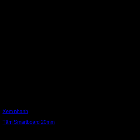
Xem nhanh
Tấm Smartboard 20mm
₫
660,000
Giá gốc là: ₫660,000.
₫
625,000
Giá hiện tại là:
₫625,000.