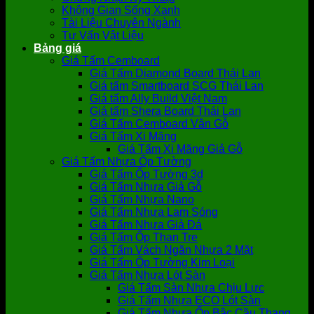
Không Gian Sống Xanh
Tài Liệu Chuyên Ngành
Tư Vấn Vật Liệu
Bảng giá
Giá Tấm Cemboard
Giá Tấm Diamond Board Thái Lan
Giá tấm Smartboard SCG Thái Lan
Giá tấm Ally Build Việt Nam
Giá tấm Shera Board Thái Lan
Giá Tấm Cemboard Vân Gỗ
Giá Tấm Xi Măng
Giá Tấm Xi Măng Giả Gỗ
Giá Tấm Nhựa Ốp Tường
Giá Tấm Ốp Tường 3d
Giá Tấm Nhựa Giả Gỗ
Giá Tấm Nhựa Nano
Giá Tấm Nhựa Lam Sóng
Giá Tấm Nhựa Giả Đá
Giá Tấm Ốp Than Tre
Giá Tấm Vách Ngăn Nhựa 2 Mặt
Giá Tấm Ốp Tường Kim Loại
Giá Tấm Nhựa Lót Sàn
Giá Tấm Sàn Nhựa Chịu Lực
Giá Tấm Nhựa ECO Lót Sàn
Giá Tấm Nhựa Ốp Bậc Cầu Thang