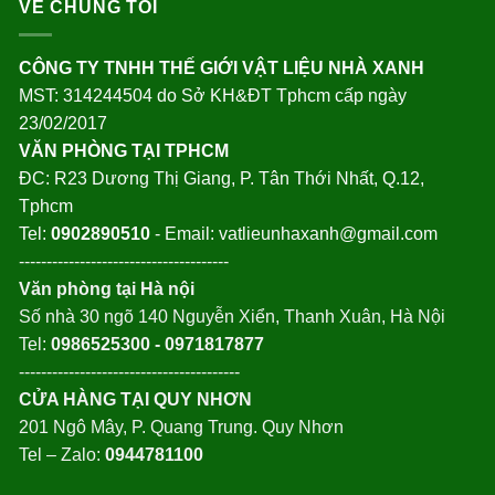
VỀ CHÚNG TÔI
Mãi
Ốp
Lớn
Tường
Tháng
Trần
Này
Ngoài
CÔNG TY TNHH THẾ GIỚI VẬT LIỆU NHÀ XANH
Trời
Mới
MST: 314244504 do Sở KH&ĐT Tphcm cấp ngày
Nhất
Tại
23/02/2017
TPHCM
VĂN PHÒNG TẠI TPHCM
ĐC: R23 Dương Thị Giang, P. Tân Thới Nhất, Q.12,
Tphcm
Tel:
0902890510
- Email: vatlieunhaxanh@gmail.com
--------------------------------------
Văn phòng tại Hà nội
Số nhà 30 ngõ 140 Nguyễn Xiển, Thanh Xuân, Hà Nội
Tel:
0986525300 - 0971817877
----------------------------------------
CỬA HÀNG TẠI QUY NHƠN
201 Ngô Mây, P. Quang Trung. Quy Nhơn
Tel – Zalo:
0944781100