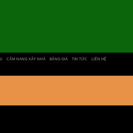
ỆU
CẨM NANG XÂY NHÀ
BẢNG GIÁ
TIN TỨC
LIÊN HỆ