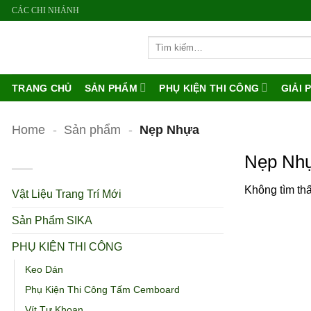
Bỏ
CÁC CHI NHÁNH
qua
Tìm
nội
kiếm:
dung
TRANG CHỦ
SẢN PHẨM
PHỤ KIỆN THI CÔNG
GIẢI 
Home
-
Sản phẩm
-
Nẹp Nhựa
DANH MỤC SẢN PHẨM
Nẹp Nh
Không tìm th
Vật Liệu Trang Trí Mới
Sản Phẩm SIKA
PHỤ KIỆN THI CÔNG
Keo Dán
Phụ Kiện Thi Công Tấm Cemboard
Vít Tự Khoan