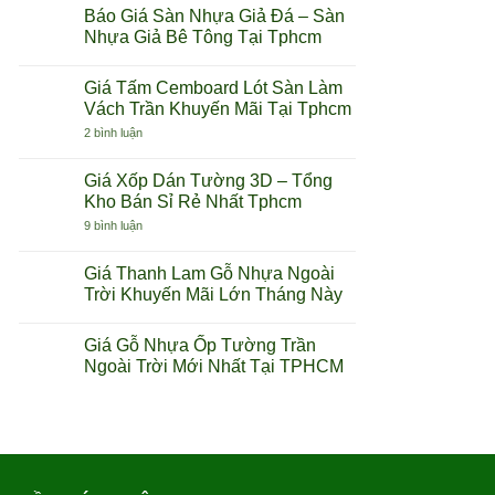
Báo Giá Sàn Nhựa Giả Đá – Sàn
Nhựa Giả Bê Tông Tại Tphcm
Không
có
Giá Tấm Cemboard Lót Sàn Làm
bình
luận
Vách Trần Khuyến Mãi Tại Tphcm
ở
Báo
ở
2 bình luận
Giá
Giá
Sàn
Tấm
Nhựa
Cemboard
Giá Xốp Dán Tường 3D – Tổng
Giả
Lót
Kho Bán Sỉ Rẻ Nhất Tphcm
Đá
Sàn
–
Làm
ở
9 bình luận
Sàn
Vách
Giá
Nhựa
Trần
Xốp
Giả
Khuyến
Dán
Giá Thanh Lam Gỗ Nhựa Ngoài
Bê
Mãi
Tường
Tông
Tại
Trời Khuyến Mãi Lớn Tháng Này
3D
Tại
Tphcm
–
Tphcm
Không
Tổng
có
Kho
Giá Gỗ Nhựa Ốp Tường Trần
bình
Bán
luận
Ngoài Trời Mới Nhất Tại TPHCM
Sỉ
ở
Rẻ
Giá
Không
Nhất
Thanh
có
Tphcm
Lam
bình
Gỗ
luận
Nhựa
ở
Ngoài
Giá
Trời
Gỗ
Khuyến
Nhựa