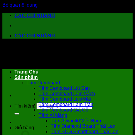
Bỏ qua nội dung
CÁC CHI NHÁNH
CÁC CHI NHÁNH
Trang Chủ
Sản phẩm
Tấm Cemboard
Tấm Cemboard Lót Sàn
Tấm Cemboard Làm Vách
Tấm Cemboard Lợp Mái
Tấm Cemboard Làm Trần
Tìm kiếm:
Tấm Cemboard Giả Gỗ
Tấm Xi Măng
Tấm Allybuild Việt Nam
Tấm Diamond Board Thái Lan
Giỏ hàng
Tấm SCG Smartboard Thái Lan