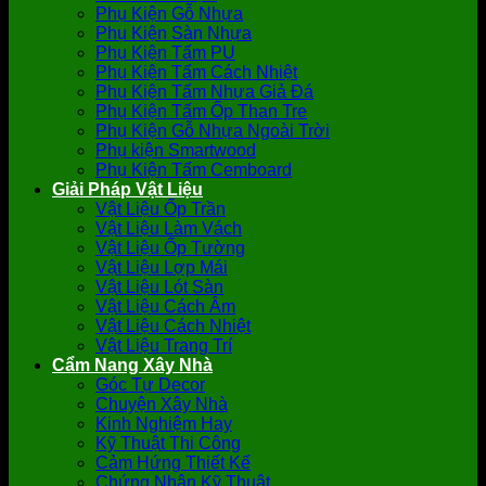
Phụ Kiện Gỗ Nhựa
Phụ Kiện Sàn Nhựa
Phụ Kiện Tấm PU
Phụ Kiện Tấm Cách Nhiệt
Phụ Kiện Tấm Nhựa Giả Đá
Phụ Kiện Tấm Ốp Than Tre
Phụ Kiện Gỗ Nhựa Ngoài Trời
Phụ kiện Smartwood
Phụ Kiện Tấm Cemboard
Giải Pháp Vật Liệu
Vật Liệu Ốp Trần
Vật Liệu Làm Vách
Vật Liệu Ốp Tường
Vật Liệu Lợp Mái
Vật Liệu Lót Sàn
Vật Liệu Cách Âm
Vật Liệu Cách Nhiệt
Vật Liệu Trang Trí
Cẩm Nang Xây Nhà
Góc Tự Decor
Chuyện Xây Nhà
Kinh Nghiệm Hay
Kỹ Thuật Thi Công
Cảm Hứng Thiết Kế
Chứng Nhận Kỹ Thuật