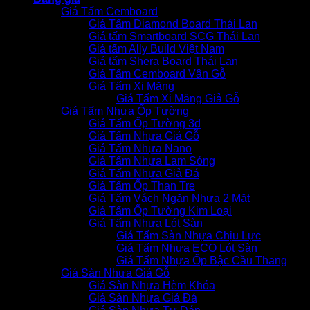
Giá Tấm Cemboard
Giá Tấm Diamond Board Thái Lan
Giá tấm Smartboard SCG Thái Lan
Giá tấm Ally Build Việt Nam
Giá tấm Shera Board Thái Lan
Giá Tấm Cemboard Vân Gỗ
Giá Tấm Xi Măng
Giá Tấm Xi Măng Giả Gỗ
Giá Tấm Nhựa Ốp Tường
Giá Tấm Ốp Tường 3d
Giá Tấm Nhựa Giả Gỗ
Giá Tấm Nhựa Nano
Giá Tấm Nhựa Lam Sóng
Giá Tấm Nhựa Giả Đá
Giá Tấm Ốp Than Tre
Giá Tấm Vách Ngăn Nhựa 2 Mặt
Giá Tấm Ốp Tường Kim Loại
Giá Tấm Nhựa Lót Sàn
Giá Tấm Sàn Nhựa Chịu Lực
Giá Tấm Nhựa ECO Lót Sàn
Giá Tấm Nhựa Ốp Bậc Cầu Thang
Giá Sàn Nhựa Giả Gỗ
Giá Sàn Nhựa Hèm Khóa
Giá Sàn Nhựa Giả Đá