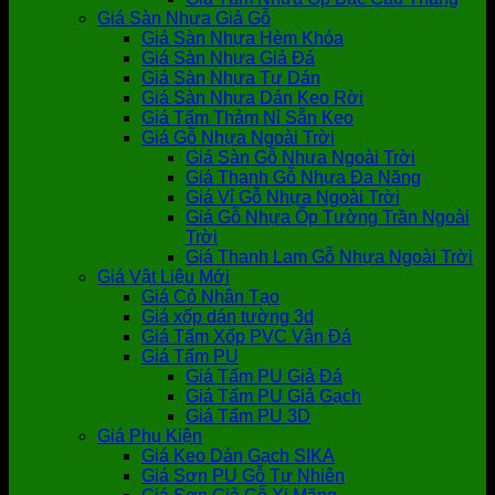
Giá Sàn Nhựa Giả Gỗ
Giá Sàn Nhựa Hèm Khóa
Giá Sàn Nhựa Giả Đá
Giá Sàn Nhựa Tự Dán
Giá Sàn Nhựa Dán Keo Rời
Giá Tấm Thảm Nỉ Sẵn Keo
Giá Gỗ Nhựa Ngoài Trời
Giá Sàn Gỗ Nhựa Ngoài Trời
Giá Thanh Gỗ Nhựa Đa Năng
Giá Vỉ Gỗ Nhựa Ngoài Trời
Giá Gỗ Nhựa Ốp Tường Trần Ngoài
Trời
Giá Thanh Lam Gỗ Nhựa Ngoài Trời
Giá Vật Liệu Mới
Giá Cỏ Nhân Tạo
Giá xốp dán tường 3d
Giá Tấm Xốp PVC Vân Đá
Giá Tấm PU
Giá Tấm PU Giả Đá
Giá Tấm PU Giả Gạch
Giá Tấm PU 3D
Giá Phụ Kiện
Giá Keo Dán Gạch SIKA
Giá Sơn PU Gỗ Tự Nhiên