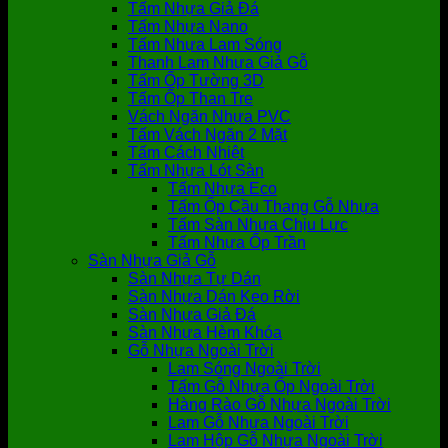
Tấm Nhựa Giả Đá
Tấm Nhựa Nano
Tấm Nhựa Lam Sóng
Thanh Lam Nhựa Giả Gỗ
Tấm Ốp Tường 3D
Tấm Ốp Than Tre
Vách Ngăn Nhựa PVC
Tấm Vách Ngăn 2 Mặt
Tấm Cách Nhiệt
Tấm Nhựa Lót Sàn
Tấm Nhựa Eco
Tấm Ốp Cầu Thang Gỗ Nhựa
Tấm Sàn Nhựa Chịu Lực
Tấm Nhựa Ốp Trần
Sàn Nhựa Giả Gỗ
Sàn Nhựa Tự Dán
Sàn Nhựa Dán Keo Rời
Sàn Nhựa Giả Đá
Sàn Nhựa Hèm Khóa
Gỗ Nhựa Ngoài Trời
Lam Sóng Ngoài Trời
Tấm Gỗ Nhựa Ốp Ngoài Trời
Hàng Rào Gỗ Nhựa Ngoài Trời
Lam Gỗ Nhựa Ngoài Trời
Lam Hộp Gỗ Nhựa Ngoài Trời