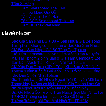
Tấm Xi Măng
Tấm Sheraboard Thái Lan
Tấm Xi Măng Giả Gỗ
Tấm Allybuild Việt Nam
Tấm SCG Smartboard Thái Lan
Tấm Duraflex Việt Nam
Bài viết nên xem
Báo Giá Sàn Nhựa Giả Đá – Sàn Nhựa Giả Bê Tông
Tại Tphcm
Không có bình luận
ở Báo Giá Sàn Nhựa
Giả Đá – Sàn Nhựa Giả Bê Tông Tại Tphcm
Giá Tấm Cemboard Lót Sàn Làm Vách Trần Khuyến
Mãi Tại Tphcm
2 bình luận
ở Giá Tấm Cemboard Lót
Sàn Làm Vách Trần Khuyến Mãi Tại Tphcm
Giá Xốp Dán Tường 3D – Tổng Kho Bán Sỉ Rẻ Nhất
Tphcm
9 bình luận
ở Giá Xốp Dán Tường 3D – Tổng
Kho Bán Sỉ Rẻ Nhất Tphcm
Giá Thanh Lam Gỗ Nhựa Ngoài Trời Khuyến Mãi Lớn
Tháng Này
Không có bình luận
ở Giá Thanh Lam Gỗ
Nhựa Ngoài Trời Khuyến Mãi Lớn Tháng Này
Giá Gỗ Nhựa Ốp Tường Trần Ngoài Trời Mới Nhất Tại
TPHCM
Không có bình luận
ở Giá Gỗ Nhựa Ốp
Tường Trần Ngoài Trời Mới Nhất Tại TPHCM