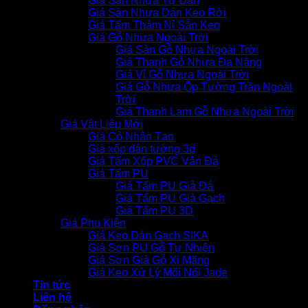
Giá Sàn Nhựa Tự Dán
Giá Sàn Nhựa Dán Keo Rời
Giá Tấm Thảm Nỉ Sẵn Keo
Giá Gỗ Nhựa Ngoài Trời
Giá Sàn Gỗ Nhựa Ngoài Trời
Giá Thanh Gỗ Nhựa Đa Năng
Giá Vỉ Gỗ Nhựa Ngoài Trời
Giá Gỗ Nhựa Ốp Tường Trần Ngoài
Trời
Giá Thanh Lam Gỗ Nhựa Ngoài Trời
Giá Vật Liệu Mới
Giá Cỏ Nhân Tạo
Giá xốp dán tường 3d
Giá Tấm Xốp PVC Vân Đá
Giá Tấm PU
Giá Tấm PU Giả Đá
Giá Tấm PU Giả Gạch
Giá Tấm PU 3D
Giá Phụ Kiện
Giá Keo Dán Gạch SIKA
Giá Sơn PU Gỗ Tự Nhiên
Giá Sơn Giả Gỗ Xi Măng
Giá Keo Xử Lý Mối Nối Jade
Tin tức
Liên hệ