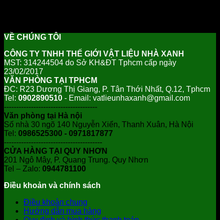
Phụ Kiện Tấm Cách Nhiệt
Không tìm thấy sản phẩm nào khớp với lựa chọn của bạn.
VỀ CHÚNG TÔI
CÔNG TY TNHH THẾ GIỚI VẬT LIỆU NHÀ XANH
MST: 314244504 do Sở KH&ĐT Tphcm cấp ngày
23/02/2017
VĂN PHÒNG TẠI TPHCM
ĐC: R23 Dương Thị Giang, P. Tân Thới Nhất, Q.12, Tphcm
Tel:
0902890510
- Email: vatlieunhaxanh@gmail.com
--------------------------------------
Văn phòng tại Hà nội
Số nhà 30 ngõ 140 Nguyễn Xiển, Thanh Xuân, Hà Nội
Tel:
0986525300 - 0971817877
----------------------------------------
CỬA HÀNG TẠI QUY NHƠN
201 Ngô Mây, P. Quang Trung. Quy Nhơn
Tel – Zalo:
0944781100
Điều khoản và chính sách
Điều khoản chung
Hướng dẫn mua hàng
Quy định và hình thức thanh toán