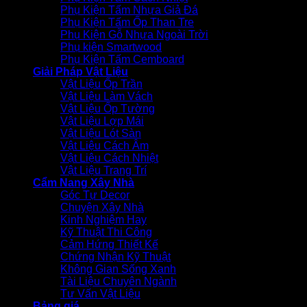
Phụ Kiện Tấm Nhựa Giả Đá
Phụ Kiện Tấm Ốp Than Tre
Phụ Kiện Gỗ Nhựa Ngoài Trời
Phụ kiện Smartwood
Phụ Kiện Tấm Cemboard
Giải Pháp Vật Liệu
Vật Liệu Ốp Trần
Vật Liệu Làm Vách
Vật Liệu Ốp Tường
Vật Liệu Lợp Mái
Vật Liệu Lót Sàn
Vật Liệu Cách Âm
Vật Liệu Cách Nhiệt
Vật Liệu Trang Trí
Cẩm Nang Xây Nhà
Góc Tự Decor
Chuyện Xây Nhà
Kinh Nghiệm Hay
Kỹ Thuật Thi Công
Cảm Hứng Thiết Kế
Chứng Nhận Kỹ Thuật
Không Gian Sống Xanh
Tài Liệu Chuyên Ngành
Tư Vấn Vật Liệu
Bảng giá