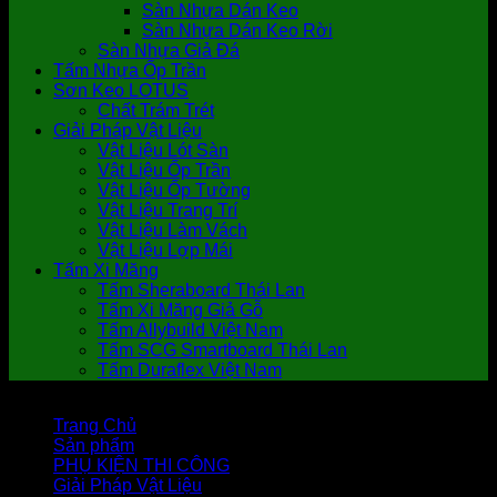
Sàn Nhựa Dán Keo
Sàn Nhựa Dán Keo Rời
Sàn Nhựa Giả Đá
Tấm Nhựa Ốp Trần
Sơn Keo LOTUS
Chất Trám Trét
Giải Pháp Vật Liệu
Vật Liệu Lót Sàn
Vật Liệu Ốp Trần
Vật Liệu Ốp Tường
Vật Liệu Trang Trí
Vật Liệu Làm Vách
Vật Liệu Lợp Mái
Tấm Xi Măng
Tấm Sheraboard Thái Lan
Tấm Xi Măng Giả Gỗ
Tấm Allybuild Việt Nam
Tấm SCG Smartboard Thái Lan
Tấm Duraflex Việt Nam
Trang Chủ
Sản phẩm
PHỤ KIỆN THI CÔNG
Giải Pháp Vật Liệu