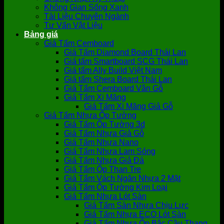
Không Gian Sống Xanh
Tài Liệu Chuyên Ngành
Tư Vấn Vật Liệu
Bảng giá
Giá Tấm Cemboard
Giá Tấm Diamond Board Thái Lan
Giá tấm Smartboard SCG Thái Lan
Giá tấm Ally Build Việt Nam
Giá tấm Shera Board Thái Lan
Giá Tấm Cemboard Vân Gỗ
Giá Tấm Xi Măng
Giá Tấm Xi Măng Giả Gỗ
Giá Tấm Nhựa Ốp Tường
Giá Tấm Ốp Tường 3d
Giá Tấm Nhựa Giả Gỗ
Giá Tấm Nhựa Nano
Giá Tấm Nhựa Lam Sóng
Giá Tấm Nhựa Giả Đá
Giá Tấm Ốp Than Tre
Giá Tấm Vách Ngăn Nhựa 2 Mặt
Giá Tấm Ốp Tường Kim Loại
Giá Tấm Nhựa Lót Sàn
Giá Tấm Sàn Nhựa Chịu Lực
Giá Tấm Nhựa ECO Lót Sàn
Giá Tấm Nhựa Ốp Bậc Cầu Thang