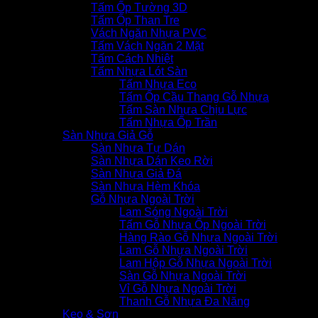
Tấm Ốp Tường 3D
Tấm Ốp Than Tre
Vách Ngăn Nhựa PVC
Tấm Vách Ngăn 2 Mặt
Tấm Cách Nhiệt
Tấm Nhựa Lót Sàn
Tấm Nhựa Eco
Tấm Ốp Cầu Thang Gỗ Nhựa
Tấm Sàn Nhựa Chịu Lực
Tấm Nhựa Ốp Trần
Sàn Nhựa Giả Gỗ
Sàn Nhựa Tự Dán
Sàn Nhựa Dán Keo Rời
Sàn Nhựa Giả Đá
Sàn Nhựa Hèm Khóa
Gỗ Nhựa Ngoài Trời
Lam Sóng Ngoài Trời
Tấm Gỗ Nhựa Ốp Ngoài Trời
Hàng Rào Gỗ Nhựa Ngoài Trời
Lam Gỗ Nhựa Ngoài Trời
Lam Hộp Gỗ Nhựa Ngoài Trời
Sàn Gỗ Nhựa Ngoài Trời
Vỉ Gỗ Nhựa Ngoài Trời
Thanh Gỗ Nhựa Đa Năng
Keo & Sơn