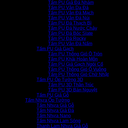
Tấm PU Giả Đá Nhám
Tấm PU Vân Da Đá
Tấm PU Vân Đá Mạch
Tấm PU Vân Đá Núi
Tấm PU Đá Thạch Bì
Tấm PU Đá Nước Chảy
Tấm PU Đá Bóc Slate
Tấm PU Đá Rocky
Tấm PU Vân Đá Nấm
Tấm PU Giả Gạch
Tấm PU Thông Gió Ô Tròn
Tấm PU Khải Hoàn Môn
Tấm PU Giả Gạch Ngói Cổ
Tấm PU Thông Gió Ô Vuông
Tấm PU Thông Gió Chữ Nhật
Tấm PU Ốp Tường 3D
Tấm PU 3D Thân Trúc
Tấm PU 3D Bán Nguyệt
Tấm PU Giả Gỗ
Tấm Nhựa Ốp Tường
Tấm Nhựa Giả Gỗ
Tấm Nhựa Giả Đá
Tấm Nhựa Nano
Tấm Nhựa Lam Sóng
Thanh Lam Nhựa Giả Gỗ