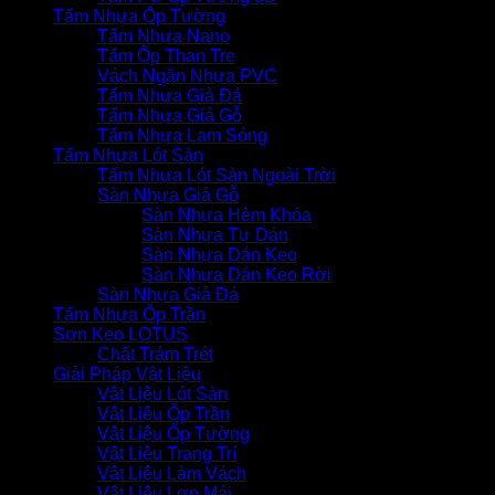
Tấm Nhựa Ốp Tường
Tấm Nhựa Nano
Tấm Ốp Than Tre
Vách Ngăn Nhựa PVC
Tấm Nhựa Giả Đá
Tấm Nhựa Giả Gỗ
Tấm Nhựa Lam Sóng
Tấm Nhựa Lót Sàn
Tấm Nhựa Lót Sàn Ngoài Trời
Sàn Nhựa Giả Gỗ
Sàn Nhựa Hèm Khóa
Sàn Nhựa Tự Dán
Sàn Nhựa Dán Keo
Sàn Nhựa Dán Keo Rời
Sàn Nhựa Giả Đá
Tấm Nhựa Ốp Trần
Sơn Keo LOTUS
Chất Trám Trét
Giải Pháp Vật Liệu
Vật Liệu Lót Sàn
Vật Liệu Ốp Trần
Vật Liệu Ốp Tường
Vật Liệu Trang Trí
Vật Liệu Làm Vách
Vật Liệu Lợp Mái