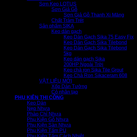
Sơn Keo LOTUS
Sơn Giả Gỗ
Sơn Giả Gỗ Thanh Xi Măng
Chất Trám Trét
Sản phẩm SIKA
Keo dán gạch
Keo Dán Gạch Sika 75 Easy Fix
Keo Dán Gạch Sika Tilebond
Keo Dán Gạch Sika Tilebond
5kg
Keo dán gạch Sika
200HP Ngoài Trời
Keo chà ron Sika Tile Grout
Keo Chà Ron Sikaceram 608
VẬT LIỆU MỚI
Xốp Dán Tường
Cỏ nhân tạo
PHỤ KIỆN THI CÔNG
Keo Dán
Nẹp Nhựa
Phào Chỉ Nhựa
Phụ Kiện Gỗ Nhựa
Phụ Kiện Sàn Nhựa
Phụ Kiện Tấm PU
Phụ Kiện Tấm Cách Nhiệt