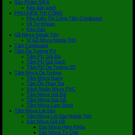
Sản Phẩm SIKA
Keo dán gạch
PHỤ KIỆN THI CÔNG
Phụ Kiện Thi Công Tấm Cemboard
Vít Tự Khoan
Keo Dán
Gỗ Nhựa Ngoài Trời
Vỉ Gỗ Nhựa Ngoài Trời
Tấm Cemboard
Tấm Ốp Tường PU
Tấm PU Giả Đá
Tấm PU Giả Gạch
Tấm PU Ốp Tường 3D
Tấm Nhựa Ốp Tường
Tấm Nhựa Nano
Tấm Ốp Than Tre
Vách Ngăn Nhựa PVC
Tấm Nhựa Giả Đá
Tấm Nhựa Giả Gỗ
Tấm Nhựa Lam Sóng
Tấm Nhựa Lót Sàn
Tấm Nhựa Lót Sàn Ngoài Trời
Sàn Nhựa Giả Gỗ
Sàn Nhựa Hèm Khóa
Sàn Nhựa Tự Dán