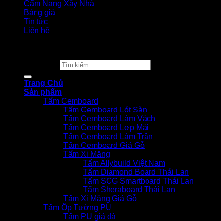
Cẩm Nang Xây Nhà
Bảng giá
Tin tức
Liên hệ
Copyright 2026 ©
Vật Liệu Nhà Xanh
Tìm kiếm:
Trang Chủ
Sản phẩm
Tấm Cemboard
Tấm Cemboard Lót Sàn
Tấm Cemboard Làm Vách
Tấm Cemboard Lợp Mái
Tấm Cemboard Làm Trần
Tấm Cemboard Giả Gỗ
Tấm Xi Măng
Tấm Allybuild Việt Nam
Tấm Diamond Board Thái Lan
Tấm SCG Smartboard Thái Lan
Tấm Sheraboard Thái Lan
Tấm Xi Măng Giả Gỗ
Tấm Ốp Tường PU
Tấm PU giả đá