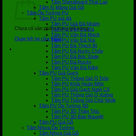
Tấm Sheraboard Thái Lan
Tấm Xi Măng Giả Gỗ
Tấm Ốp Tường PU
Tấm PU giả đá
Tấm PU Giả Đá Nhám
Chưa có sản phẩm trong giỏ hàng.
Tấm PU Vân Da Đá
Tấm PU Vân Đá Mạch
Quay trở lại cửa hàng
Tấm PU Vân Đá Núi
Tấm PU Đá Thạch Bì
Tấm PU Đá Nước Chảy
Tấm PU Đá Bóc Slate
Tấm PU Đá Rocky
Tấm PU Vân Đá Nấm
Tấm PU Giả Gạch
Tấm PU Thông Gió Ô Tròn
Tấm PU Khải Hoàn Môn
Tấm PU Giả Gạch Ngói Cổ
Tấm PU Thông Gió Ô Vuông
Tấm PU Thông Gió Chữ Nhật
Tấm PU Ốp Tường 3D
Tấm PU 3D Thân Trúc
Tấm PU 3D Bán Nguyệt
Tấm PU Giả Gỗ
Tấm Nhựa Ốp Tường
Tấm Nhựa Giả Gỗ