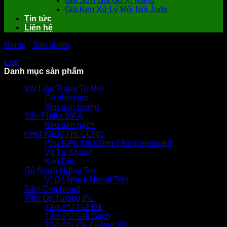
Giá Sơn Giả Gỗ Xi Măng
Giá Keo Xử Lý Mối Nối Jade
Tin tức
Liên hệ
Home
-
Sản phẩm
-
Phụ Kiện Tấm Cách Nhiệt
Lọc
Danh mục sản phẩm
Vật Liệu Trang Trí Mới
Cỏ nhân tạo
Xốp dán tường
Sản Phẩm SIKA
Keo dán gạch
PHỤ KIỆN THI CÔNG
Phụ Kiện Thi Công Tấm Cemboard
Vít Tự Khoan
Keo Dán
Gỗ Nhựa Ngoài Trời
Vỉ Gỗ Nhựa Ngoài Trời
Tấm Cemboard
Tấm Ốp Tường PU
Tấm PU Giả Đá
Tấm PU Giả Gạch
Tấm PU Ốp Tường 3D