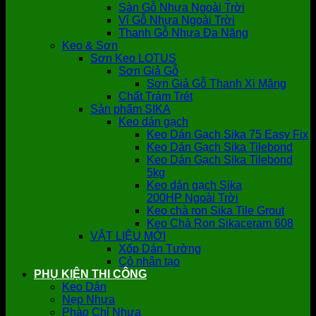
Sàn Gỗ Nhựa Ngoài Trời
Vỉ Gỗ Nhựa Ngoài Trời
Thanh Gỗ Nhựa Đa Năng
Keo & Sơn
Sơn Keo LOTUS
Sơn Giả Gỗ
Sơn Giả Gỗ Thanh Xi Măng
Chất Trám Trét
Sản phẩm SIKA
Keo dán gạch
Keo Dán Gạch Sika 75 Easy Fix
Keo Dán Gạch Sika Tilebond
Keo Dán Gạch Sika Tilebond
5kg
Keo dán gạch Sika
200HP Ngoài Trời
Keo chà ron Sika Tile Grout
Keo Chà Ron Sikaceram 608
VẬT LIỆU MỚI
Xốp Dán Tường
Cỏ nhân tạo
PHỤ KIỆN THI CÔNG
Keo Dán
Nẹp Nhựa
Phào Chỉ Nhựa