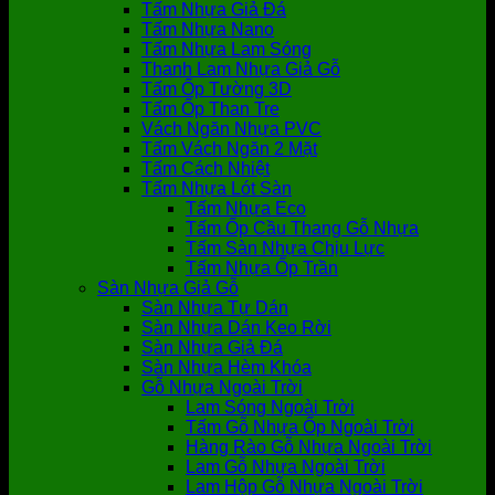
Tấm Nhựa Giả Đá
Tấm Nhựa Nano
Tấm Nhựa Lam Sóng
Thanh Lam Nhựa Giả Gỗ
Tấm Ốp Tường 3D
Tấm Ốp Than Tre
Vách Ngăn Nhựa PVC
Tấm Vách Ngăn 2 Mặt
Tấm Cách Nhiệt
Tấm Nhựa Lót Sàn
Tấm Nhựa Eco
Tấm Ốp Cầu Thang Gỗ Nhựa
Tấm Sàn Nhựa Chịu Lực
Tấm Nhựa Ốp Trần
Sàn Nhựa Giả Gỗ
Sàn Nhựa Tự Dán
Sàn Nhựa Dán Keo Rời
Sàn Nhựa Giả Đá
Sàn Nhựa Hèm Khóa
Gỗ Nhựa Ngoài Trời
Lam Sóng Ngoài Trời
Tấm Gỗ Nhựa Ốp Ngoài Trời
Hàng Rào Gỗ Nhựa Ngoài Trời
Lam Gỗ Nhựa Ngoài Trời
Lam Hộp Gỗ Nhựa Ngoài Trời