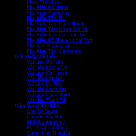
Phào Chỉ Nhựa
Phụ Kiện Gỗ Nhựa
Phụ Kiện Sàn Nhựa
Phụ Kiện Tấm PU
Phụ Kiện Tấm Cách Nhiệt
Phụ Kiện Tấm Nhựa Giả Đá
Phụ Kiện Tấm Ốp Than Tre
Phụ Kiện Gỗ Nhựa Ngoài Trời
Phụ kiện Smartwood
Phụ Kiện Tấm Cemboard
Giải Pháp Vật Liệu
Vật Liệu Ốp Trần
Vật Liệu Làm Vách
Vật Liệu Ốp Tường
Vật Liệu Lợp Mái
Vật Liệu Lót Sàn
Vật Liệu Cách Âm
Vật Liệu Cách Nhiệt
Vật Liệu Trang Trí
Cẩm Nang Xây Nhà
Góc Tự Decor
Chuyện Xây Nhà
Kinh Nghiệm Hay
Kỹ Thuật Thi Công
Cảm Hứng Thiết Kế