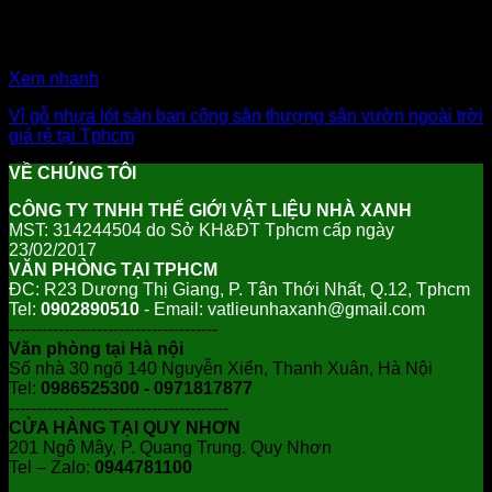
Xem nhanh
Vỉ gỗ nhựa lót sàn ban công sân thượng sân vườn ngoài trời
giá rẻ tại Tphcm
VỀ CHÚNG TÔI
CÔNG TY TNHH THẾ GIỚI VẬT LIỆU NHÀ XANH
MST: 314244504 do Sở KH&ĐT Tphcm cấp ngày
23/02/2017
VĂN PHÒNG TẠI TPHCM
ĐC: R23 Dương Thị Giang, P. Tân Thới Nhất, Q.12, Tphcm
Tel:
0902890510
- Email: vatlieunhaxanh@gmail.com
--------------------------------------
Văn phòng tại Hà nội
Số nhà 30 ngõ 140 Nguyễn Xiển, Thanh Xuân, Hà Nội
Tel:
0986525300 - 0971817877
----------------------------------------
CỬA HÀNG TẠI QUY NHƠN
201 Ngô Mây, P. Quang Trung. Quy Nhơn
Tel – Zalo:
0944781100