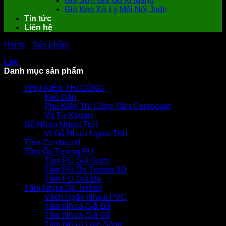
Giá Sơn Giả Gỗ Xi Măng
Giá Keo Xử Lý Mối Nối Jade
Tin tức
Liên hệ
Home
-
Sản phẩm
-
Tấm Nhựa Lót Sàn Ngoài Trời
Lọc
Danh mục sản phẩm
PHỤ KIỆN THI CÔNG
Keo Dán
Phụ Kiện Thi Công Tấm Cemboard
Vít Tự Khoan
Gỗ Nhựa Ngoài Trời
Vỉ Gỗ Nhựa Ngoài Trời
Tấm Cemboard
Tấm Ốp Tường PU
Tấm PU Giả Gạch
Tấm PU Ốp Tường 3D
Tấm PU Giả Đá
Tấm Nhựa Ốp Tường
Vách Ngăn Nhựa PVC
Tấm Nhựa Giả Đá
Tấm Nhựa Giả Gỗ
Tấm Nhựa Lam Sóng