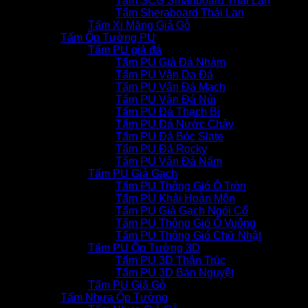
Tấm SCG Smartboard Thái Lan
Tấm Sheraboard Thái Lan
Tấm Xi Măng Giả Gỗ
Tấm Ốp Tường PU
Tấm PU giả đá
Tấm PU Giả Đá Nhám
Tấm PU Vân Da Đá
Tấm PU Vân Đá Mạch
Tấm PU Vân Đá Núi
Tấm PU Đá Thạch Bì
Tấm PU Đá Nước Chảy
Tấm PU Đá Bóc Slate
Tấm PU Đá Rocky
Tấm PU Vân Đá Nấm
Tấm PU Giả Gạch
Tấm PU Thông Gió Ô Tròn
Tấm PU Khải Hoàn Môn
Tấm PU Giả Gạch Ngói Cổ
Tấm PU Thông Gió Ô Vuông
Tấm PU Thông Gió Chữ Nhật
Tấm PU Ốp Tường 3D
Tấm PU 3D Thân Trúc
Tấm PU 3D Bán Nguyệt
Tấm PU Giả Gỗ
Tấm Nhựa Ốp Tường