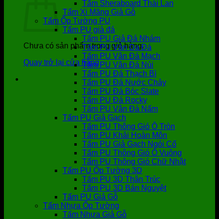
Tấm Sheraboard Thái Lan
Tấm Xi Măng Giả Gỗ
Tấm Ốp Tường PU
Tấm PU giả đá
Tấm PU Giả Đá Nhám
Chưa có sản phẩm trong giỏ hàng.
Tấm PU Vân Da Đá
Tấm PU Vân Đá Mạch
Quay trở lại cửa hàng
Tấm PU Vân Đá Núi
Tấm PU Đá Thạch Bì
Tấm PU Đá Nước Chảy
Tấm PU Đá Bóc Slate
Tấm PU Đá Rocky
Tấm PU Vân Đá Nấm
Tấm PU Giả Gạch
Tấm PU Thông Gió Ô Tròn
Tấm PU Khải Hoàn Môn
Tấm PU Giả Gạch Ngói Cổ
Tấm PU Thông Gió Ô Vuông
Tấm PU Thông Gió Chữ Nhật
Tấm PU Ốp Tường 3D
Tấm PU 3D Thân Trúc
Tấm PU 3D Bán Nguyệt
Tấm PU Giả Gỗ
Tấm Nhựa Ốp Tường
Tấm Nhựa Giả Gỗ