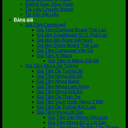
Không Gian Sống Xanh
Tài Liệu Chuyên Ngành
Tư Vấn Vật Liệu
Bảng giá
Giá Tấm Cemboard
Giá Tấm Diamond Board Thái Lan
Giá tấm Smartboard SCG Thái Lan
Giá tấm Ally Build Việt Nam
Giá tấm Shera Board Thái Lan
Giá Tấm Cemboard Vân Gỗ
Giá Tấm Xi Măng
Giá Tấm Xi Măng Giả Gỗ
Giá Tấm Nhựa Ốp Tường
Giá Tấm Ốp Tường 3d
Giá Tấm Nhựa Giả Gỗ
Giá Tấm Nhựa Nano
Giá Tấm Nhựa Lam Sóng
Giá Tấm Nhựa Giả Đá
Giá Tấm Ốp Than Tre
Giá Tấm Vách Ngăn Nhựa 2 Mặt
Giá Tấm Ốp Tường Kim Loại
Giá Tấm Nhựa Lót Sàn
Giá Tấm Sàn Nhựa Chịu Lực
Giá Tấm Nhựa ECO Lót Sàn
Giá Tấm Nhựa Ốp Bậc Cầu Thang