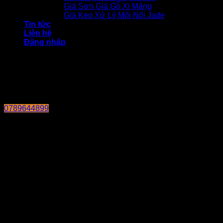
Giá Sơn Giả Gỗ Xi Măng
Giá Keo Xử Lý Mối Nối Jade
Tin tức
Liên hệ
Đăng nhập
0789644899