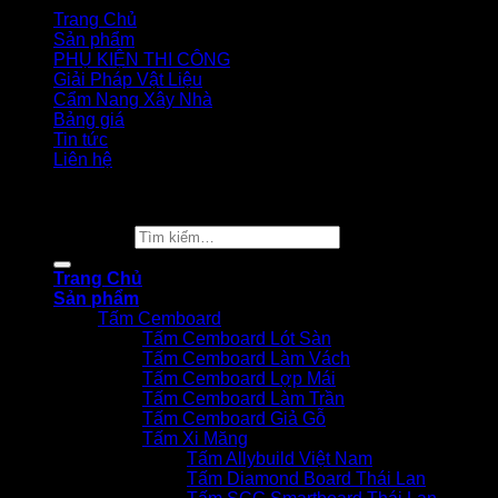
Trang Chủ
Sản phẩm
PHỤ KIỆN THI CÔNG
Giải Pháp Vật Liệu
Cẩm Nang Xây Nhà
Bảng giá
Tin tức
Liên hệ
Copyright 2026 ©
Vật Liệu Nhà Xanh
Tìm kiếm:
Trang Chủ
Sản phẩm
Tấm Cemboard
Tấm Cemboard Lót Sàn
Tấm Cemboard Làm Vách
Tấm Cemboard Lợp Mái
Tấm Cemboard Làm Trần
Tấm Cemboard Giả Gỗ
Tấm Xi Măng
Tấm Allybuild Việt Nam
Tấm Diamond Board Thái Lan