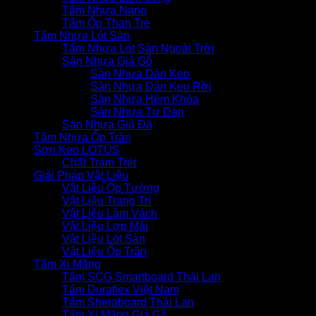
Tấm Nhựa Nano
Tấm Ốp Than Tre
Tấm Nhựa Lót Sàn
Tấm Nhựa Lót Sàn Ngoài Trời
Sàn Nhựa Giả Gỗ
Sàn Nhựa Dán Keo
Sàn Nhựa Dán Keo Rời
Sàn Nhựa Hèm Khóa
Sàn Nhựa Tự Dán
Sàn Nhựa Giả Đá
Tấm Nhựa Ốp Trần
Sơn Keo LOTUS
Chất Trám Trét
Giải Pháp Vật Liệu
Vật Liệu Ốp Tường
Vật Liệu Trang Trí
Vật Liệu Làm Vách
Vật Liệu Lợp Mái
Vật Liệu Lót Sàn
Vật Liệu Ốp Trần
Tấm Xi Măng
Tấm SCG Smartboard Thái Lan
Tấm Duraflex Việt Nam
Tấm Sheraboard Thái Lan
Tấm Xi Măng Giả Gỗ