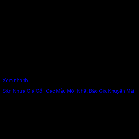
Xem nhanh
Sàn Nhựa Giả Gỗ | Các Mẫu Mới Nhất Báo Giá Khuyến Mãi
₫
80,000
Giá gốc là: ₫80,000.
₫
65,000
Giá hiện tại là: ₫65,000.