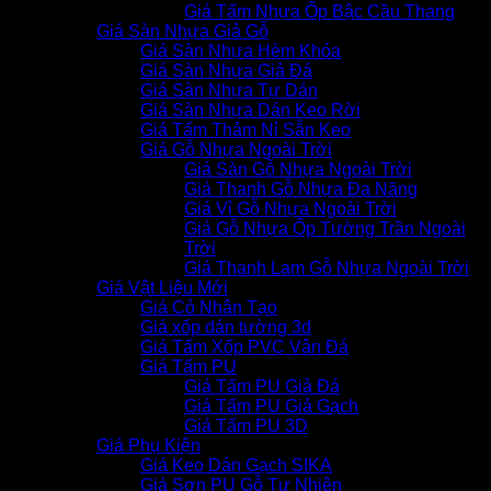
Giá Tấm Nhựa Ốp Bậc Cầu Thang
Giá Sàn Nhựa Giả Gỗ
Giá Sàn Nhựa Hèm Khóa
Giá Sàn Nhựa Giả Đá
Giá Sàn Nhựa Tự Dán
Giá Sàn Nhựa Dán Keo Rời
Giá Tấm Thảm Nỉ Sẵn Keo
Giá Gỗ Nhựa Ngoài Trời
Giá Sàn Gỗ Nhựa Ngoài Trời
Giá Thanh Gỗ Nhựa Đa Năng
Giá Vỉ Gỗ Nhựa Ngoài Trời
Giá Gỗ Nhựa Ốp Tường Trần Ngoài
Trời
Giá Thanh Lam Gỗ Nhựa Ngoài Trời
Giá Vật Liệu Mới
Giá Cỏ Nhân Tạo
Giá xốp dán tường 3d
Giá Tấm Xốp PVC Vân Đá
Giá Tấm PU
Giá Tấm PU Giả Đá
Giá Tấm PU Giả Gạch
Giá Tấm PU 3D
Giá Phụ Kiện
Giá Keo Dán Gạch SIKA
Giá Sơn PU Gỗ Tự Nhiên