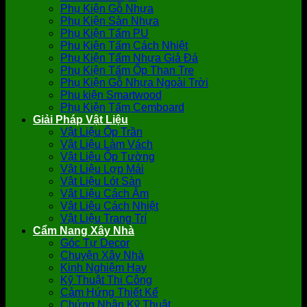
Phụ Kiện Gỗ Nhựa
Phụ Kiện Sàn Nhựa
Phụ Kiện Tấm PU
Phụ Kiện Tấm Cách Nhiệt
Phụ Kiện Tấm Nhựa Giả Đá
Phụ Kiện Tấm Ốp Than Tre
Phụ Kiện Gỗ Nhựa Ngoài Trời
Phụ kiện Smartwood
Phụ Kiện Tấm Cemboard
Giải Pháp Vật Liệu
Vật Liệu Ốp Trần
Vật Liệu Làm Vách
Vật Liệu Ốp Tường
Vật Liệu Lợp Mái
Vật Liệu Lót Sàn
Vật Liệu Cách Âm
Vật Liệu Cách Nhiệt
Vật Liệu Trang Trí
Cẩm Nang Xây Nhà
Góc Tự Decor
Chuyện Xây Nhà
Kinh Nghiệm Hay
Kỹ Thuật Thi Công
Cảm Hứng Thiết Kế
Chứng Nhận Kỹ Thuật