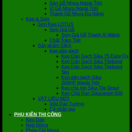
Sàn Gỗ Nhựa Ngoài Trời
Vỉ Gỗ Nhựa Ngoài Trời
Thanh Gỗ Nhựa Đa Năng
Keo & Sơn
Sơn Keo LOTUS
Sơn Giả Gỗ
Sơn Giả Gỗ Thanh Xi Măng
Chất Trám Trét
Sản phẩm SIKA
Keo dán gạch
Keo Dán Gạch Sika 75 Easy Fix
Keo Dán Gạch Sika Tilebond
Keo Dán Gạch Sika Tilebond
5kg
Keo dán gạch Sika
200HP Ngoài Trời
Keo chà ron Sika Tile Grout
Keo Chà Ron Sikaceram 608
VẬT LIỆU MỚI
Xốp Dán Tường
Cỏ nhân tạo
PHỤ KIỆN THI CÔNG
Keo Dán
Nẹp Nhựa
Phào Chỉ Nhựa