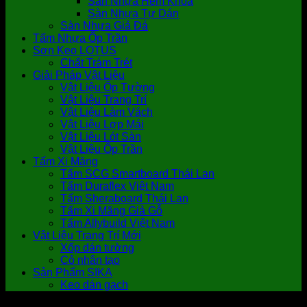
Sàn Nhựa Hèm Khóa
Sàn Nhựa Tự Dán
Sàn Nhựa Giả Đá
Tấm Nhựa Ốp Trần
Sơn Keo LOTUS
Chất Trám Trét
Giải Pháp Vật Liệu
Vật Liệu Ốp Tường
Vật Liệu Trang Trí
Vật Liệu Làm Vách
Vật Liệu Lợp Mái
Vật Liệu Lót Sàn
Vật Liệu Ốp Trần
Tấm Xi Măng
Tấm SCG Smartboard Thái Lan
Tấm Duraflex Việt Nam
Tấm Sheraboard Thái Lan
Tấm Xi Măng Giả Gỗ
Tấm Allybuild Việt Nam
Vật Liệu Trang Trí Mới
Xốp dán tường
Cỏ nhân tạo
Sản Phẩm SIKA
Keo dán gạch