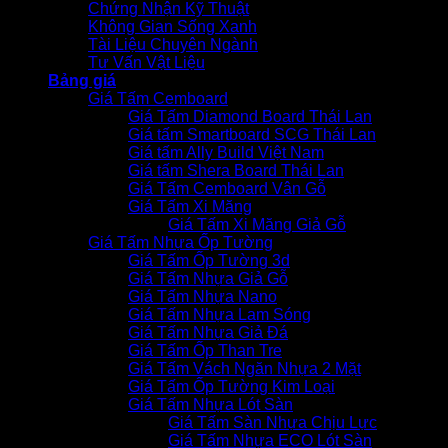
Chứng Nhận Kỹ Thuật
Không Gian Sống Xanh
Tài Liệu Chuyên Ngành
Tư Vấn Vật Liệu
Bảng giá
Giá Tấm Cemboard
Giá Tấm Diamond Board Thái Lan
Giá tấm Smartboard SCG Thái Lan
Giá tấm Ally Build Việt Nam
Giá tấm Shera Board Thái Lan
Giá Tấm Cemboard Vân Gỗ
Giá Tấm Xi Măng
Giá Tấm Xi Măng Giả Gỗ
Giá Tấm Nhựa Ốp Tường
Giá Tấm Ốp Tường 3d
Giá Tấm Nhựa Giả Gỗ
Giá Tấm Nhựa Nano
Giá Tấm Nhựa Lam Sóng
Giá Tấm Nhựa Giả Đá
Giá Tấm Ốp Than Tre
Giá Tấm Vách Ngăn Nhựa 2 Mặt
Giá Tấm Ốp Tường Kim Loại
Giá Tấm Nhựa Lót Sàn
Giá Tấm Sàn Nhựa Chịu Lực
Giá Tấm Nhựa ECO Lót Sàn