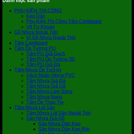
Danh mục sản phẩm
PHỤ KIỆN THI CÔNG
Keo Dán
Phụ Kiện Thi Công Tấm Cemboard
Vít Tự Khoan
Gỗ Nhựa Ngoài Trời
Vỉ Gỗ Nhựa Ngoài Trời
Tấm Cemboard
Tấm Ốp Tường PU
Tấm PU Giả Gạch
Tấm PU Ốp Tường 3D
Tấm PU Giả Đá
Tấm Nhựa Ốp Tường
Vách Ngăn Nhựa PVC
Tấm Nhựa Giả Đá
Tấm Nhựa Giả Gỗ
Tấm Nhựa Lam Sóng
Tấm Nhựa Nano
Tấm Ốp Than Tre
Tấm Nhựa Lót Sàn
Tấm Nhựa Lót Sàn Ngoài Trời
Sàn Nhựa Giả Gỗ
Sàn Nhựa Dán Keo
Sàn Nhựa Dán Keo Rời