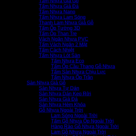
Tấm Nhựa Giả Gỗ
Tấm Nhựa Giả Đá
Tấm Nhựa Nano
Tấm Nhựa Lam Sóng
Thanh Lam Nhựa Giả Gỗ
Tấm Ốp Tường 3D
Tấm Ốp Than Tre
Vách Ngăn Nhựa PVC
Tấm Vách Ngăn 2 Mặt
Tấm Cách Nhiệt
Tấm Nhựa Lót Sàn
Tấm Nhựa Eco
Tấm Ốp Cầu Thang Gỗ Nhựa
Tấm Sàn Nhựa Chịu Lực
Tấm Nhựa Ốp Trần
Sàn Nhựa Giả Gỗ
Sàn Nhựa Tự Dán
Sàn Nhựa Dán Keo Rời
Sàn Nhựa Giả Đá
Sàn Nhựa Hèm Khóa
Gỗ Nhựa Ngoài Trời
Lam Sóng Ngoài Trời
Tấm Gỗ Nhựa Ốp Ngoài Trời
Hàng Rào Gỗ Nhựa Ngoài Trời
Lam Gỗ Nhựa Ngoài Trời