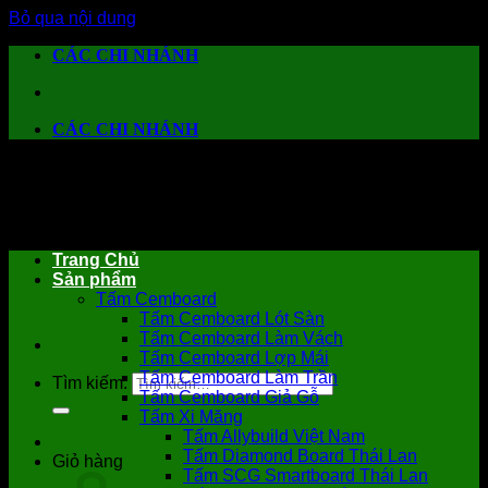
Bỏ qua nội dung
CÁC CHI NHÁNH
CÁC CHI NHÁNH
Trang Chủ
Sản phẩm
Tấm Cemboard
Tấm Cemboard Lót Sàn
Tấm Cemboard Làm Vách
Tấm Cemboard Lợp Mái
Tấm Cemboard Làm Trần
Tìm kiếm:
Tấm Cemboard Giả Gỗ
Tấm Xi Măng
Tấm Allybuild Việt Nam
Tấm Diamond Board Thái Lan
Giỏ hàng
Tấm SCG Smartboard Thái Lan