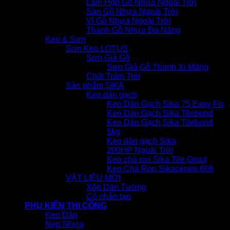
Lam Hộp Gỗ Nhựa Ngoài Trời
Sàn Gỗ Nhựa Ngoài Trời
Vỉ Gỗ Nhựa Ngoài Trời
Thanh Gỗ Nhựa Đa Năng
Keo & Sơn
Sơn Keo LOTUS
Sơn Giả Gỗ
Sơn Giả Gỗ Thanh Xi Măng
Chất Trám Trét
Sản phẩm SIKA
Keo dán gạch
Keo Dán Gạch Sika 75 Easy Fix
Keo Dán Gạch Sika Tilebond
Keo Dán Gạch Sika Tilebond
5kg
Keo dán gạch Sika
200HP Ngoài Trời
Keo chà ron Sika Tile Grout
Keo Chà Ron Sikaceram 608
VẬT LIỆU MỚI
Xốp Dán Tường
Cỏ nhân tạo
PHỤ KIỆN THI CÔNG
Keo Dán
Nẹp Nhựa