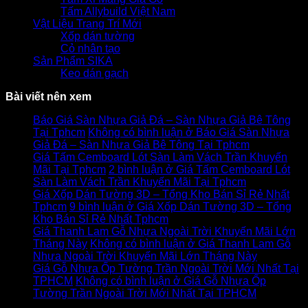
Tấm Allybuild Việt Nam
Vật Liệu Trang Trí Mới
Xốp dán tường
Cỏ nhân tạo
Sản Phẩm SIKA
Keo dán gạch
Bài viết nên xem
Báo Giá Sàn Nhựa Giả Đá – Sàn Nhựa Giả Bê Tông
Tại Tphcm
Không có bình luận
ở Báo Giá Sàn Nhựa
Giả Đá – Sàn Nhựa Giả Bê Tông Tại Tphcm
Giá Tấm Cemboard Lót Sàn Làm Vách Trần Khuyến
Mãi Tại Tphcm
2 bình luận
ở Giá Tấm Cemboard Lót
Sàn Làm Vách Trần Khuyến Mãi Tại Tphcm
Giá Xốp Dán Tường 3D – Tổng Kho Bán Sỉ Rẻ Nhất
Tphcm
9 bình luận
ở Giá Xốp Dán Tường 3D – Tổng
Kho Bán Sỉ Rẻ Nhất Tphcm
Giá Thanh Lam Gỗ Nhựa Ngoài Trời Khuyến Mãi Lớn
Tháng Này
Không có bình luận
ở Giá Thanh Lam Gỗ
Nhựa Ngoài Trời Khuyến Mãi Lớn Tháng Này
Giá Gỗ Nhựa Ốp Tường Trần Ngoài Trời Mới Nhất Tại
TPHCM
Không có bình luận
ở Giá Gỗ Nhựa Ốp
Tường Trần Ngoài Trời Mới Nhất Tại TPHCM