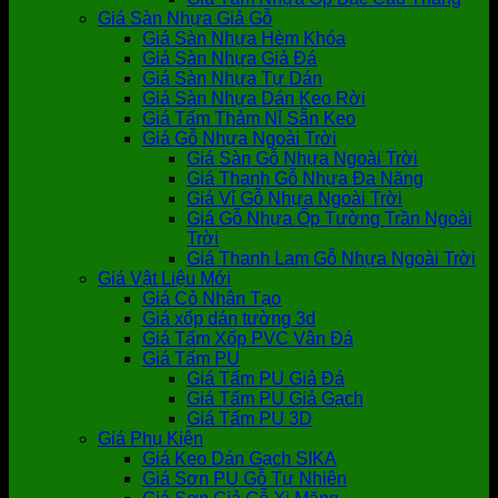
Giá Sàn Nhựa Giả Gỗ
Giá Sàn Nhựa Hèm Khóa
Giá Sàn Nhựa Giả Đá
Giá Sàn Nhựa Tự Dán
Giá Sàn Nhựa Dán Keo Rời
Giá Tấm Thảm Nỉ Sẵn Keo
Giá Gỗ Nhựa Ngoài Trời
Giá Sàn Gỗ Nhựa Ngoài Trời
Giá Thanh Gỗ Nhựa Đa Năng
Giá Vỉ Gỗ Nhựa Ngoài Trời
Giá Gỗ Nhựa Ốp Tường Trần Ngoài
Trời
Giá Thanh Lam Gỗ Nhựa Ngoài Trời
Giá Vật Liệu Mới
Giá Cỏ Nhân Tạo
Giá xốp dán tường 3d
Giá Tấm Xốp PVC Vân Đá
Giá Tấm PU
Giá Tấm PU Giả Đá
Giá Tấm PU Giả Gạch
Giá Tấm PU 3D
Giá Phụ Kiện
Giá Keo Dán Gạch SIKA
Giá Sơn PU Gỗ Tự Nhiên