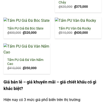
Chảy
Giá
Giá
₫
420,000
₫
375,000
gốc
hiện
là:
tại
₫420,000.
là:
₫375,000.
Tấm PU Giả Đá Bóc Slate
Tấm PU Vân Đá Rocky
Giá
Giá
Giá
Giá
₫
400,000
₫
320,000
₫
510,000
₫
430,000
gốc
hiện
gốc
hiện
là:
tại
là:
tại
₫400,000.
là:
₫510,000.
là:
₫320,000.
₫430,000.
Tấm PU Giả Đá Vân Nấm
Cao
Giá
Giá
₫
410,000
₫
350,000
gốc
hiện
là:
tại
₫410,000.
là:
₫350,000.
Giá bán lẻ – giá khuyến mãi – giá chiết khấu có gì
khác biệt?
Hiện nay có 3 mức giá phổ biến trên thị trường: