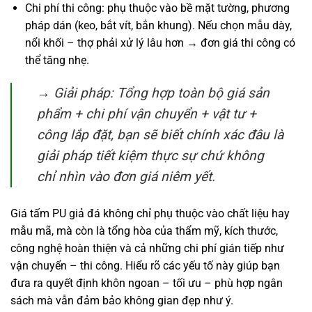
Chi phí thi công: phụ thuộc vào bề mặt tường, phương
pháp dán (keo, bắt vít, bắn khung). Nếu chọn mẫu dày,
nổi khối – thợ phải xử lý lâu hơn → đơn giá thi công có
thể tăng nhẹ.
→ Giải pháp: Tổng hợp toàn bộ giá sản
phẩm + chi phí vận chuyển + vật tư +
công lắp đặt, bạn sẽ biết chính xác đâu là
giải pháp tiết kiệm thực sự chứ không
chỉ nhìn vào đơn giá niêm yết.
Giá tấm PU giả đá không chỉ phụ thuộc vào chất liệu hay
mẫu mã, mà còn là tổng hòa của thẩm mỹ, kích thước,
công nghệ hoàn thiện và cả những chi phí gián tiếp như
vận chuyển – thi công. Hiểu rõ các yếu tố này giúp bạn
đưa ra quyết định khôn ngoan – tối ưu – phù hợp ngân
sách mà vẫn đảm bảo không gian đẹp như ý.