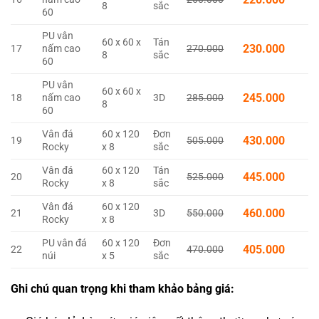
8
sắc
60
PU vân
60 x 60 x
Tán
230.000
17
nấm cao
270.000
8
sắc
60
PU vân
60 x 60 x
245.000
18
nấm cao
3D
285.000
8
60
Vân đá
60 x 120
Đơn
430.000
19
505.000
Rocky
x 8
sắc
Vân đá
60 x 120
Tán
445.000
20
525.000
Rocky
x 8
sắc
Vân đá
60 x 120
460.000
21
3D
550.000
Rocky
x 8
PU vân đá
60 x 120
Đơn
405.000
22
470.000
núi
x 5
sắc
Ghi chú quan trọng khi tham khảo bảng giá: