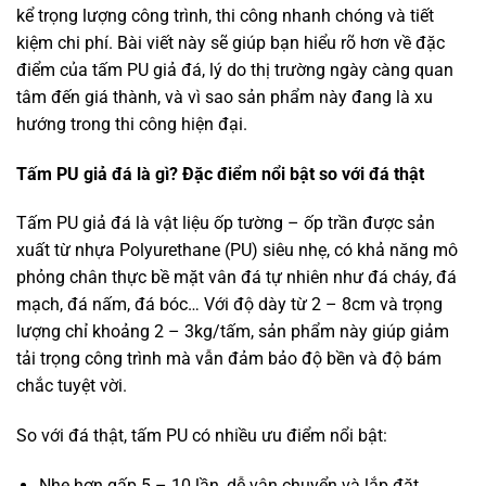
kể trọng lượng công trình, thi công nhanh chóng và tiết
kiệm chi phí. Bài viết này sẽ giúp bạn hiểu rõ hơn về đặc
điểm của tấm PU giả đá, lý do thị trường ngày càng quan
tâm đến giá thành, và vì sao sản phẩm này đang là xu
hướng trong thi công hiện đại.
Tấm PU giả đá là gì? Đặc điểm nổi bật so với đá thật
Tấm PU giả đá là vật liệu ốp tường – ốp trần được sản
xuất từ nhựa Polyurethane (PU) siêu nhẹ, có khả năng mô
phỏng chân thực bề mặt vân đá tự nhiên như đá cháy, đá
mạch, đá nấm, đá bóc… Với độ dày từ 2 – 8cm và trọng
lượng chỉ khoảng 2 – 3kg/tấm, sản phẩm này giúp giảm
tải trọng công trình mà vẫn đảm bảo độ bền và độ bám
chắc tuyệt vời.
So với đá thật, tấm PU có nhiều ưu điểm nổi bật:
Nhẹ hơn gấp 5 – 10 lần, dễ vận chuyển và lắp đặt