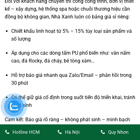
Đối với khách hàng chuyên thi công công trình, đơn vị thiết
kế – xây dựng, hệ thống spa hoặc chuỗi thương hiệu cần
đồng bộ không gian, Nhà Xanh luôn có bảng giá sỉ riêng:
Chiết khấu linh hoạt từ 5% – 15% tùy loại sản phẩm và
số lượng
Áp dụng cho các dòng tấm PU phổ biến như: vân nấm
cao, đá Rocky, đá cháy, bê tông xám…
Hỗ trợ báo giá nhanh qua Zalo/Email – phản hồi trong
30 phút
Có thể giữ giá cố định trong suốt tiến độ triển khai, tránh
phát sinh
Cam kết: Báo giá rõ ràng – không phát sinh – minh bạch
theo từng giai đoạn thi công.
Hotline HCM
Hà Nội
Quy Nhơn