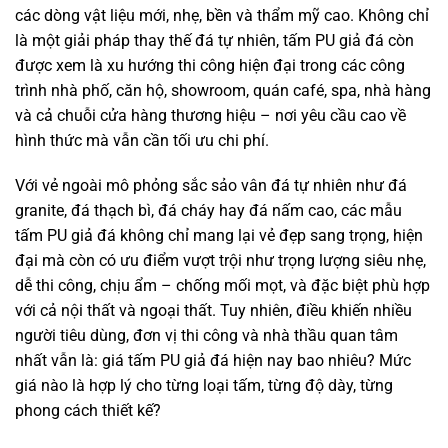
các dòng vật liệu mới, nhẹ, bền và thẩm mỹ cao. Không chỉ
là một giải pháp thay thế đá tự nhiên, tấm PU giả đá còn
được xem là xu hướng thi công hiện đại trong các công
trình nhà phố, căn hộ, showroom, quán café, spa, nhà hàng
và cả chuỗi cửa hàng thương hiệu – nơi yêu cầu cao về
hình thức mà vẫn cần tối ưu chi phí.
Với vẻ ngoài mô phỏng sắc sảo vân đá tự nhiên như đá
granite, đá thạch bì, đá cháy hay đá nấm cao, các mẫu
tấm PU giả đá không chỉ mang lại vẻ đẹp sang trọng, hiện
đại mà còn có ưu điểm vượt trội như trọng lượng siêu nhẹ,
dễ thi công, chịu ẩm – chống mối mọt, và đặc biệt phù hợp
với cả nội thất và ngoại thất. Tuy nhiên, điều khiến nhiều
người tiêu dùng, đơn vị thi công và nhà thầu quan tâm
nhất vẫn là: giá tấm PU giả đá hiện nay bao nhiêu? Mức
giá nào là hợp lý cho từng loại tấm, từng độ dày, từng
phong cách thiết kế?