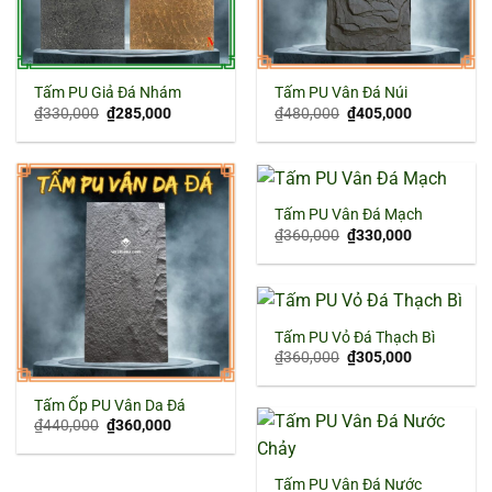
Tấm PU Giả Đá Nhám
Tấm PU Vân Đá Núi
Giá
Giá
Giá
Giá
₫
330,000
₫
285,000
₫
480,000
₫
405,000
gốc
hiện
gốc
hiện
là:
tại
là:
tại
₫330,000.
là:
₫480,000.
là:
₫285,000.
₫405,000.
Tấm PU Vân Đá Mạch
Giá
Giá
₫
360,000
₫
330,000
gốc
hiện
là:
tại
₫360,000.
là:
₫330,000.
Tấm PU Vỏ Đá Thạch Bì
Giá
Giá
₫
360,000
₫
305,000
gốc
hiện
là:
tại
₫360,000.
là:
Tấm Ốp PU Vân Da Đá
₫305,000.
Giá
Giá
₫
440,000
₫
360,000
gốc
hiện
là:
tại
₫440,000.
là:
₫360,000.
Tấm PU Vân Đá Nước