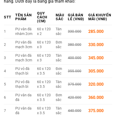
hàng. Dưới đây là bảng giá tham khảo:
QUY
TÊN SẢN
MÀU
GIÁ BÁN
GIÁ KHUYẾN
STT
CÁCH
PHẨM
SẮC
LẺ (VNĐ)
MÃI (VNĐ)
(CM)
PU vân đá
60 x 120
Tán
285.000
1
330.000
nhám 2cm
x 2
sắc
PU vân đá
60 x 120
Đơn
330.000
2
380.000
mạch 3cm
x 3
sắc
PU vân đá
60 x 120
Tán
345.000
3
400.000
mạch 3cm
x 3
sắc
PU vỏ đá
60 x 120
Đơn
305.000
4
355.000
thạch bì
x 3.5
sắc
PU vỏ đá
60 x 120
Tán
320.000
5
375.000
thạch bì
x 3.5
sắc
PU vân da
60 x 120
Đơn
360.000
6
420.000
đá
x 3.5
sắc
PU vân da
60 x 120
Tán
375.000
7
440.000
đá
x 3.5
sắc