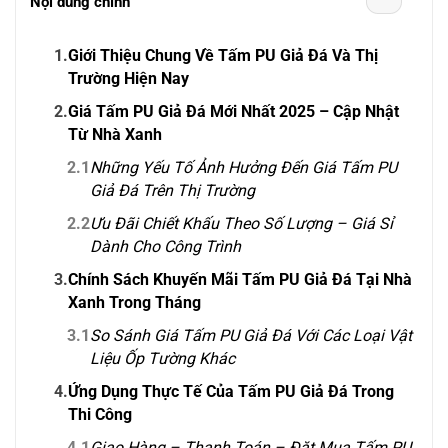
Nội dung chính
1.
Giới Thiệu Chung Về Tấm PU Giả Đá Và Thị
Trường Hiện Nay
2.
Giá Tấm PU Giả Đá Mới Nhất 2025 – Cập Nhật
Từ Nhà Xanh
2.1
Những Yếu Tố Ảnh Hưởng Đến Giá Tấm PU
Giả Đá Trên Thị Trường
2.2
Ưu Đãi Chiết Khấu Theo Số Lượng – Giá Sỉ
Dành Cho Công Trình
3.
Chính Sách Khuyến Mãi Tấm PU Giả Đá Tại Nhà
Xanh Trong Tháng
3.1
So Sánh Giá Tấm PU Giả Đá Với Các Loại Vật
Liệu Ốp Tường Khác
4.
Ứng Dụng Thực Tế Của Tấm PU Giả Đá Trong
Thi Công
4.1
Giao Hàng – Thanh Toán – Đặt Mua Tấm PU