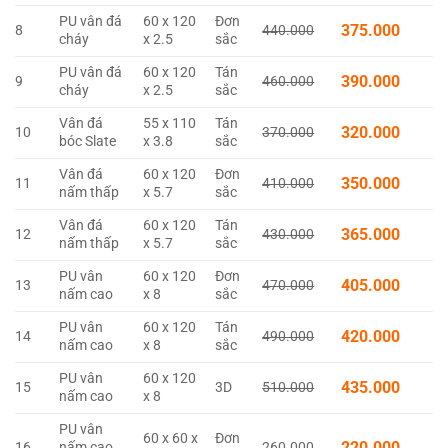
PU vân đá
60 x 120
Đơn
375.000
8
440.000
cháy
x 2.5
sắc
PU vân đá
60 x 120
Tán
390.000
9
460.000
cháy
x 2.5
sắc
Vân đá
55 x 110
Tán
320.000
10
370.000
bóc Slate
x 3.8
sắc
Vân đá
60 x 120
Đơn
350.000
11
410.000
nấm thấp
x 5.7
sắc
Vân đá
60 x 120
Tán
365.000
12
430.000
nấm thấp
x 5.7
sắc
PU vân
60 x 120
Đơn
405.000
13
470.000
nấm cao
x 8
sắc
PU vân
60 x 120
Tán
420.000
14
490.000
nấm cao
x 8
sắc
PU vân
60 x 120
435.000
15
3D
510.000
nấm cao
x 8
PU vân
60 x 60 x
Đơn
220.000
16
nấm cao
260.000