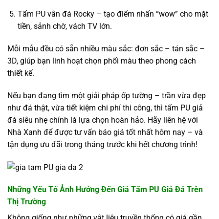
Tấm PU vân đá Rocky – tạo điểm nhấn “wow” cho mặt
tiền, sảnh chờ, vách TV lớn.
Mỗi mẫu đều có sẵn nhiều màu sắc: đơn sắc – tán sắc –
3D, giúp bạn linh hoạt chọn phối màu theo phong cách
thiết kế.
Nếu bạn đang tìm một giải pháp ốp tường – trần vừa đẹp
như đá thật, vừa tiết kiệm chi phí thi công, thì tấm PU giả
đá siêu nhẹ chính là lựa chọn hoàn hảo. Hãy liên hệ với
Nhà Xanh để được tư vấn báo giá tốt nhất hôm nay – và
tận dụng ưu đãi trong tháng trước khi hết chương trình!
Những Yếu Tố Ảnh Hưởng Đến Giá Tấm PU Giả Đá Trên
Thị Trường
Không giống như những vật liệu truyền thống có giá gần