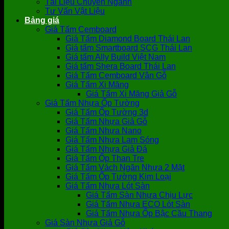
Tài Liệu Chuyên Ngành
Tư Vấn Vật Liệu
Bảng giá
Giá Tấm Cemboard
Giá Tấm Diamond Board Thái Lan
Giá tấm Smartboard SCG Thái Lan
Giá tấm Ally Build Việt Nam
Giá tấm Shera Board Thái Lan
Giá Tấm Cemboard Vân Gỗ
Giá Tấm Xi Măng
Giá Tấm Xi Măng Giả Gỗ
Giá Tấm Nhựa Ốp Tường
Giá Tấm Ốp Tường 3d
Giá Tấm Nhựa Giả Gỗ
Giá Tấm Nhựa Nano
Giá Tấm Nhựa Lam Sóng
Giá Tấm Nhựa Giả Đá
Giá Tấm Ốp Than Tre
Giá Tấm Vách Ngăn Nhựa 2 Mặt
Giá Tấm Ốp Tường Kim Loại
Giá Tấm Nhựa Lót Sàn
Giá Tấm Sàn Nhựa Chịu Lực
Giá Tấm Nhựa ECO Lót Sàn
Giá Tấm Nhựa Ốp Bậc Cầu Thang
Giá Sàn Nhựa Giả Gỗ