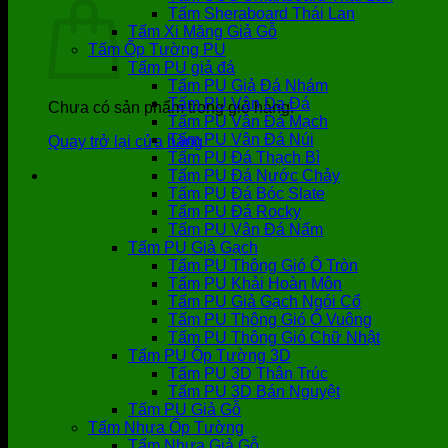
Tấm Sheraboard Thái Lan
Tấm Xi Măng Giả Gỗ
Tấm Ốp Tường PU
Tấm PU giả đá
Tấm PU Giả Đá Nhám
Tấm PU Vân Da Đá
Chưa có sản phẩm trong giỏ hàng.
Tấm PU Vân Đá Mạch
Tấm PU Vân Đá Núi
Quay trở lại cửa hàng
Tấm PU Đá Thạch Bì
Tấm PU Đá Nước Chảy
Tấm PU Đá Bóc Slate
Tấm PU Đá Rocky
Tấm PU Vân Đá Nấm
Tấm PU Giả Gạch
Tấm PU Thông Gió Ô Tròn
Tấm PU Khải Hoàn Môn
Tấm PU Giả Gạch Ngói Cổ
Tấm PU Thông Gió Ô Vuông
Tấm PU Thông Gió Chữ Nhật
Tấm PU Ốp Tường 3D
Tấm PU 3D Thân Trúc
Tấm PU 3D Bán Nguyệt
Tấm PU Giả Gỗ
Tấm Nhựa Ốp Tường
Tấm Nhựa Giả Gỗ