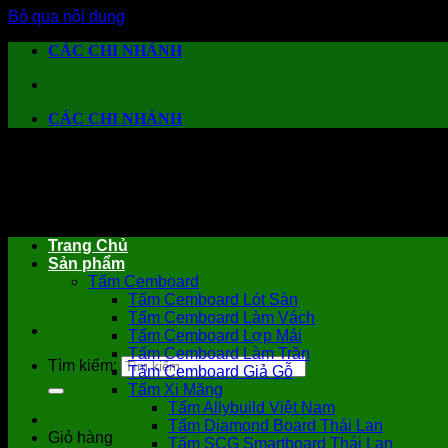
Bỏ qua nội dung
CÁC CHI NHÁNH
CÁC CHI NHÁNH
Trang Chủ
Sản phẩm
Tấm Cemboard
Tấm Cemboard Lót Sàn
Tấm Cemboard Làm Vách
Tấm Cemboard Lợp Mái
Tấm Cemboard Làm Trần
Tìm kiếm:
Tấm Cemboard Giả Gỗ
Tấm Xi Măng
Tấm Allybuild Việt Nam
Tấm Diamond Board Thái Lan
Giỏ hàng
Tấm SCG Smartboard Thái Lan