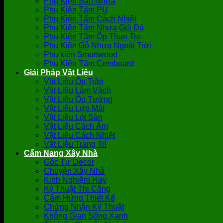
Phụ Kiện Sàn Nhựa
Phụ Kiện Tấm PU
Phụ Kiện Tấm Cách Nhiệt
Phụ Kiện Tấm Nhựa Giả Đá
Phụ Kiện Tấm Ốp Than Tre
Phụ Kiện Gỗ Nhựa Ngoài Trời
Phụ kiện Smartwood
Phụ Kiện Tấm Cemboard
Giải Pháp Vật Liệu
Vật Liệu Ốp Trần
Vật Liệu Làm Vách
Vật Liệu Ốp Tường
Vật Liệu Lợp Mái
Vật Liệu Lót Sàn
Vật Liệu Cách Âm
Vật Liệu Cách Nhiệt
Vật Liệu Trang Trí
Cẩm Nang Xây Nhà
Góc Tự Decor
Chuyện Xây Nhà
Kinh Nghiệm Hay
Kỹ Thuật Thi Công
Cảm Hứng Thiết Kế
Chứng Nhận Kỹ Thuật
Không Gian Sống Xanh