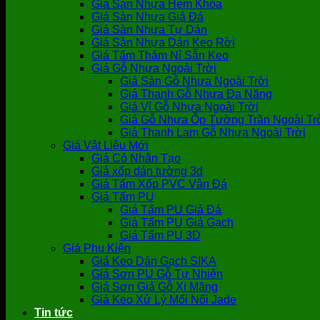
Giá Sàn Nhựa Hèm Khóa
Giá Sàn Nhựa Giả Đá
Giá Sàn Nhựa Tự Dán
Giá Sàn Nhựa Dán Keo Rời
Giá Tấm Thảm Nỉ Sẵn Keo
Giá Gỗ Nhựa Ngoài Trời
Giá Sàn Gỗ Nhựa Ngoài Trời
Giá Thanh Gỗ Nhựa Đa Năng
Giá Vỉ Gỗ Nhựa Ngoài Trời
Giá Gỗ Nhựa Ốp Tường Trần Ngoài Tr
Giá Thanh Lam Gỗ Nhựa Ngoài Trời
Giá Vật Liệu Mới
Giá Cỏ Nhân Tạo
Giá xốp dán tường 3d
Giá Tấm Xốp PVC Vân Đá
Giá Tấm PU
Giá Tấm PU Giả Đá
Giá Tấm PU Giả Gạch
Giá Tấm PU 3D
Giá Phụ Kiện
Giá Keo Dán Gạch SIKA
Giá Sơn PU Gỗ Tự Nhiên
Giá Sơn Giả Gỗ Xi Măng
Giá Keo Xử Lý Mối Nối Jade
Tin tức