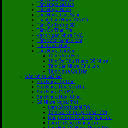
Tấm Nhựa Giả Đá
Tấm Nhựa Nano
Tấm Nhựa Lam Sóng
Thanh Lam Nhựa Giả Gỗ
Tấm Ốp Tường 3D
Tấm Ốp Than Tre
Vách Ngăn Nhựa PVC
Tấm Vách Ngăn 2 Mặt
Tấm Cách Nhiệt
Tấm Nhựa Lót Sàn
Tấm Nhựa Eco
Tấm Ốp Cầu Thang Gỗ Nhựa
Tấm Sàn Nhựa Chịu Lực
Tấm Nhựa Ốp Trần
Sàn Nhựa Giả Gỗ
Sàn Nhựa Tự Dán
Sàn Nhựa Dán Keo Rời
Sàn Nhựa Giả Đá
Sàn Nhựa Hèm Khóa
Gỗ Nhựa Ngoài Trời
Lam Sóng Ngoài Trời
Tấm Gỗ Nhựa Ốp Ngoài Trời
Hàng Rào Gỗ Nhựa Ngoài Trời
Lam Gỗ Nhựa Ngoài Trời
Lam Hộp Gỗ Nhựa Ngoài Trời