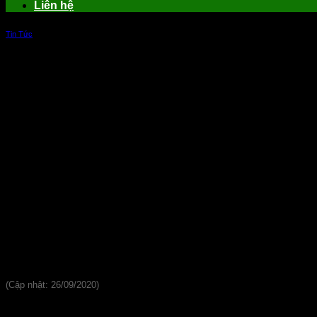
Liên hệ
Tin Tức
Xi măng bền Sunfat là gì? Đặc điểm và ứ
Đánh giá
(Cập nhật: 26/09/2020)
Kinh tế ngày càng phát triển, nhu cầu xây dựng ngày càng nhi