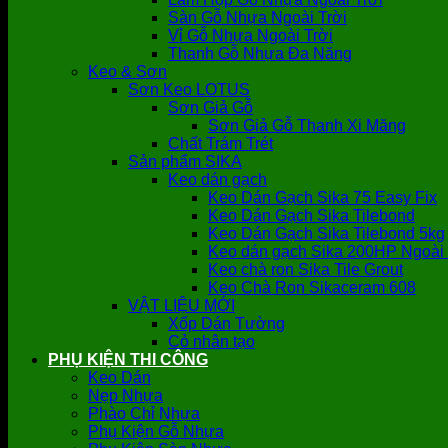
Sàn Gỗ Nhựa Ngoài Trời
Vỉ Gỗ Nhựa Ngoài Trời
Thanh Gỗ Nhựa Đa Năng
Keo & Sơn
Sơn Keo LOTUS
Sơn Giả Gỗ
Sơn Giả Gỗ Thanh Xi Măng
Chất Trám Trét
Sản phẩm SIKA
Keo dán gạch
Keo Dán Gạch Sika 75 Easy Fix
Keo Dán Gạch Sika Tilebond
Keo Dán Gạch Sika Tilebond 5kg
Keo dán gạch Sika 200HP Ngoài 
Keo chà ron Sika Tile Grout
Keo Chà Ron Sikaceram 608
VẬT LIỆU MỚI
Xốp Dán Tường
Cỏ nhân tạo
PHỤ KIỆN THI CÔNG
Keo Dán
Nẹp Nhựa
Phào Chỉ Nhựa
Phụ Kiện Gỗ Nhựa