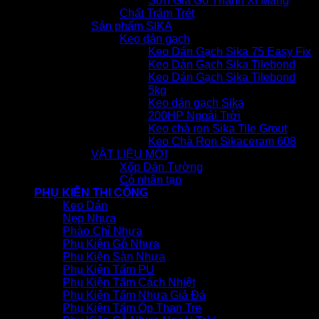
Sơn Giả Gỗ Thanh Xi Măng
Chất Trám Trét
Sản phẩm SIKA
Keo dán gạch
Keo Dán Gạch Sika 75 Easy Fix
Keo Dán Gạch Sika Tilebond
Keo Dán Gạch Sika Tilebond
5kg
Keo dán gạch Sika
200HP Ngoài Trời
Keo chà ron Sika Tile Grout
Keo Chà Ron Sikaceram 608
VẬT LIỆU MỚI
Xốp Dán Tường
Cỏ nhân tạo
PHỤ KIỆN THI CÔNG
Keo Dán
Nẹp Nhựa
Phào Chỉ Nhựa
Phụ Kiện Gỗ Nhựa
Phụ Kiện Sàn Nhựa
Phụ Kiện Tấm PU
Phụ Kiện Tấm Cách Nhiệt
Phụ Kiện Tấm Nhựa Giả Đá
Phụ Kiện Tấm Ốp Than Tre