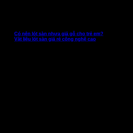
Sàn nhựa hèm khóa cũng có những ưu điểm khác tương tự
như sàn nhựa dán keo, ngoài ra nó còn có khả năng chống
xước và giảm tiếng ồn rất tốt.
CÓ THỂ BẠN QUAN TÂM:
Có nên lót sàn nhựa giả gỗ cho trẻ em?
Vật liệu lót sàn giá rẻ công nghệ cao
Mua sàn nhựa giả gỗ lót nhà tắm ở
đâu đa dạng và giá thành phải
chăng?
Sàn nhà tắm lát gạch men đã không còn mới mẻ trong trang
trí nội thất, thay vào đó, xu hướng dùng
sàn nhựa vân gỗ
lót nhà tắm
đang dần thay thế các chất liệu cũ. Vì xu hướng
này rất được ưa chuộng và có nhiều khách hàng quan tâm,
nên thông tin về địa chỉ mua sản phẩm uy tín là điều rất cần
thiết.