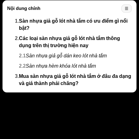
Nội dung chính
☰
1.
Sàn nhựa giả gỗ lót nhà tắm có ưu điểm gì nổi
bật?
2.
Các loại sàn nhựa giả gỗ lót nhà tắm thông
dụng trên thị trường hiện nay
2.1
Sàn nhựa giả gỗ dán keo lót nhà tắm
2.2
Sàn nhựa hèm khóa lót nhà tắm
3.
Mua sàn nhựa giả gỗ lót nhà tắm ở đâu đa dạng
và giá thành phải chăng?
Sàn nhựa giả gỗ lót nhà tắm có ưu
điểm gì nổi bật?
Khi đời sống tinh thần ngày càng được nâng cao, thì nhu
cầu về chất liệu trang trí trong nhà càng được chú trọng. Đối
với không gian nhà tắm, sàn nhà không chỉ cần đẹp mà còn