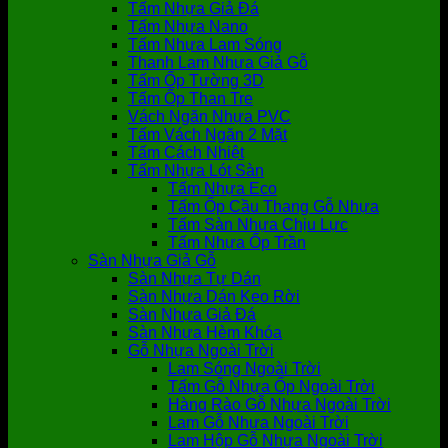
Tấm Nhựa Giả Đá
Tấm Nhựa Nano
Tấm Nhựa Lam Sóng
Thanh Lam Nhựa Giả Gỗ
Tấm Ốp Tường 3D
Tấm Ốp Than Tre
Vách Ngăn Nhựa PVC
Tấm Vách Ngăn 2 Mặt
Tấm Cách Nhiệt
Tấm Nhựa Lót Sàn
Tấm Nhựa Eco
Tấm Ốp Cầu Thang Gỗ Nhựa
Tấm Sàn Nhựa Chịu Lực
Tấm Nhựa Ốp Trần
Sàn Nhựa Giả Gỗ
Sàn Nhựa Tự Dán
Sàn Nhựa Dán Keo Rời
Sàn Nhựa Giả Đá
Sàn Nhựa Hèm Khóa
Gỗ Nhựa Ngoài Trời
Lam Sóng Ngoài Trời
Tấm Gỗ Nhựa Ốp Ngoài Trời
Hàng Rào Gỗ Nhựa Ngoài Trời
Lam Gỗ Nhựa Ngoài Trời
Lam Hộp Gỗ Nhựa Ngoài Trời