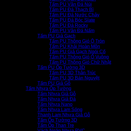
Tấm PU Vân Đá Núi
Tấm PU Đá Thạch Bì
Tấm PU Đá Nước Chảy
Tấm PU Đá Bóc Slate
Tấm PU Đá Rocky
Tấm PU Vân Đá Nấm
Tấm PU Giả Gạch
Tấm PU Thông Gió Ô Tròn
Tấm PU Khải Hoàn Môn
Tấm PU Giả Gạch Ngói Cổ
Tấm PU Thông Gió Ô Vuông
Tấm PU Thông Gió Chữ Nhật
Tấm PU Ốp Tường 3D
Tấm PU 3D Thân Trúc
Tấm PU 3D Bán Nguyệt
Tấm PU Giả Gỗ
Tấm Nhựa Ốp Tường
Tấm Nhựa Giả Gỗ
Tấm Nhựa Giả Đá
Tấm Nhựa Nano
Tấm Nhựa Lam Sóng
Thanh Lam Nhựa Giả Gỗ
Tấm Ốp Tường 3D
Tấm Ốp Than Tre
Vách Ngăn Nhựa PVC