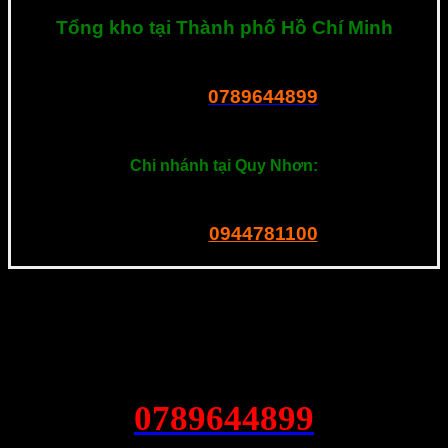
Tổng kho tại Thành phố Hồ Chí Minh
R23 Dương Thị Giang, P. Tân Thới Nhất, Q.12, Tphcm
0789644899
Tel – Zalo:
===============
Chi nhánh tại Quy Nhơn:
201 Ngô Mây, P. Quang Trung. Quy Nhơn
0944781100
Tel – Zalo:
0789644899