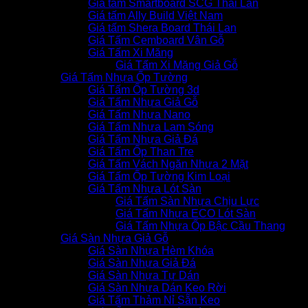
Giá tấm Smartboard SCG Thái Lan
Giá tấm Ally Build Việt Nam
Giá tấm Shera Board Thái Lan
Giá Tấm Cemboard Vân Gỗ
Giá Tấm Xi Măng
Giá Tấm Xi Măng Giả Gỗ
Giá Tấm Nhựa Ốp Tường
Giá Tấm Ốp Tường 3d
Giá Tấm Nhựa Giả Gỗ
Giá Tấm Nhựa Nano
Giá Tấm Nhựa Lam Sóng
Giá Tấm Nhựa Giả Đá
Giá Tấm Ốp Than Tre
Giá Tấm Vách Ngăn Nhựa 2 Mặt
Giá Tấm Ốp Tường Kim Loại
Giá Tấm Nhựa Lót Sàn
Giá Tấm Sàn Nhựa Chịu Lực
Giá Tấm Nhựa ECO Lót Sàn
Giá Tấm Nhựa Ốp Bậc Cầu Thang
Giá Sàn Nhựa Giả Gỗ
Giá Sàn Nhựa Hèm Khóa
Giá Sàn Nhựa Giả Đá
Giá Sàn Nhựa Tự Dán
Giá Sàn Nhựa Dán Keo Rời
Giá Tấm Thảm Nỉ Sẵn Keo