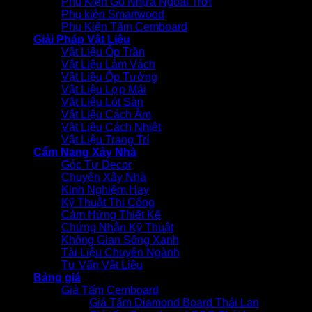
Phụ Kiện Gỗ Nhựa Ngoài Trời
Phụ kiện Smartwood
Phụ Kiện Tấm Cemboard
Giải Pháp Vật Liệu
Vật Liệu Ốp Trần
Vật Liệu Làm Vách
Vật Liệu Ốp Tường
Vật Liệu Lợp Mái
Vật Liệu Lót Sàn
Vật Liệu Cách Âm
Vật Liệu Cách Nhiệt
Vật Liệu Trang Trí
Cẩm Nang Xây Nhà
Góc Tự Decor
Chuyện Xây Nhà
Kinh Nghiệm Hay
Kỹ Thuật Thi Công
Cảm Hứng Thiết Kế
Chứng Nhận Kỹ Thuật
Không Gian Sống Xanh
Tài Liệu Chuyên Ngành
Tư Vấn Vật Liệu
Bảng giá
Giá Tấm Cemboard
Giá Tấm Diamond Board Thái Lan