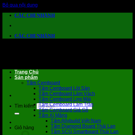
Bỏ qua nội dung
CÁC CHI NHÁNH
CÁC CHI NHÁNH
Trang Chủ
Sản phẩm
Tấm Cemboard
Tấm Cemboard Lót Sàn
Tấm Cemboard Làm Vách
Tấm Cemboard Lợp Mái
Tấm Cemboard Làm Trần
Tìm kiếm:
Tấm Cemboard Giả Gỗ
Tấm Xi Măng
Tấm Allybuild Việt Nam
Tấm Diamond Board Thái Lan
Giỏ hàng
Tấm SCG Smartboard Thái Lan