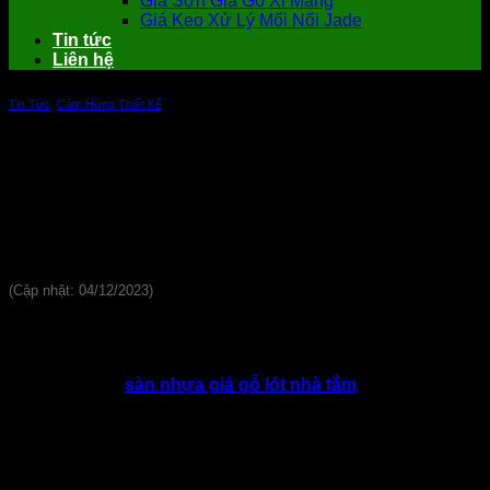
Giá Sơn Giả Gỗ Xi Măng
Giá Keo Xử Lý Mối Nối Jade
Tin tức
Liên hệ
Tin Tức
,
Cảm Hứng Thiết Kế
Sàn nhựa giả gỗ lót nhà tắm – Xu
hướng mới trong thiết kế
Đánh giá
(Cập nhật: 04/12/2023)
Ngày nay, nhà tắm là không gian thư giãn cực kỳ quan trọng,
bởi vậy các chất liệu sử dụng trong thiết kế sàn nhà tắm dần
được chú trọng hơn và có rất nhiều sự lựa chọn dành cho
bạn. Trong đó,
sàn nhựa giả gỗ lót nhà tắm
là một loại chất
liệu đang được rất nhiều người quan tâm và lựa chọn. Cùng
tham khảo lợi ích của sản phẩm này cũng như địa chỉ bán
hàng uy tín qua bài viết dưới đây của Vật Liệu Nhà Xanh
nhé.