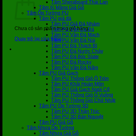
Tấm Sheraboard Thái Lan
Tấm Xi Măng Giả Gỗ
Tấm Ốp Tường PU
Tấm PU giả đá
Tấm PU Giả Đá Nhám
Chưa có sản phẩm trong giỏ hàng.
Tấm PU Vân Da Đá
Tấm PU Vân Đá Mạch
Quay trở lại cửa hàng
Tấm PU Vân Đá Núi
Tấm PU Đá Thạch Bì
Tấm PU Đá Nước Chảy
Tấm PU Đá Bóc Slate
Tấm PU Đá Rocky
Tấm PU Vân Đá Nấm
Tấm PU Giả Gạch
Tấm PU Thông Gió Ô Tròn
Tấm PU Khải Hoàn Môn
Tấm PU Giả Gạch Ngói Cổ
Tấm PU Thông Gió Ô Vuông
Tấm PU Thông Gió Chữ Nhật
Tấm PU Ốp Tường 3D
Tấm PU 3D Thân Trúc
Tấm PU 3D Bán Nguyệt
Tấm PU Giả Gỗ
Tấm Nhựa Ốp Tường
Tấm Nhựa Giả Gỗ