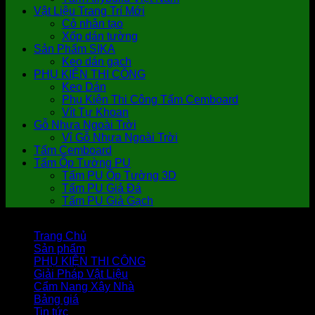
Vật Liệu Trang Trí Mới
Cỏ nhân tạo
Xốp dán tường
Sản Phẩm SIKA
Keo dán gạch
PHỤ KIỆN THI CÔNG
Keo Dán
Phụ Kiện Thi Công Tấm Cemboard
Vít Tự Khoan
Gỗ Nhựa Ngoài Trời
Vỉ Gỗ Nhựa Ngoài Trời
Tấm Cemboard
Tấm Ốp Tường PU
Tấm PU Ốp Tường 3D
Tấm PU Giả Đá
Tấm PU Giả Gạch
Trang Chủ
Sản phẩm
PHỤ KIỆN THI CÔNG
Giải Pháp Vật Liệu
Cẩm Nang Xây Nhà
Bảng giá
Tin tức