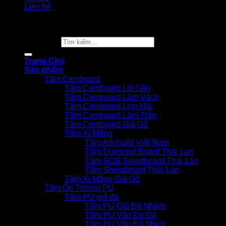
Liên hệ
Copyright 2026 ©
Vật Liệu Nhà Xanh
Tìm kiếm:
Trang Chủ
Sản phẩm
Tấm Cemboard
Tấm Cemboard Lót Sàn
Tấm Cemboard Làm Vách
Tấm Cemboard Lợp Mái
Tấm Cemboard Làm Trần
Tấm Cemboard Giả Gỗ
Tấm Xi Măng
Tấm Allybuild Việt Nam
Tấm Diamond Board Thái Lan
Tấm SCG Smartboard Thái Lan
Tấm Sheraboard Thái Lan
Tấm Xi Măng Giả Gỗ
Tấm Ốp Tường PU
Tấm PU giả đá
Tấm PU Giả Đá Nhám
Tấm PU Vân Da Đá
Tấm PU Vân Đá Mạch