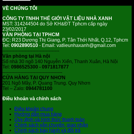
VỀ CHÚNG TÔI
CÔNG TY TNHH THẾ GIỚI VẬT LIỆU NHÀ XANH
MST: 314244504 do Sở KH&ĐT Tphcm cấp ngày
23/02/2017
VĂN PHÒNG TẠI TPHCM
ĐC: R23 Dương Thị Giang, P. Tân Thới Nhất, Q.12, Tphcm
Tel:
0902890510
- Email: vatlieunhaxanh@gmail.com
--------------------------------------
Văn phòng tại Hà nội
Số nhà 30 ngõ 140 Nguyễn Xiển, Thanh Xuân, Hà Nội
Tel:
0986525300 - 0971817877
----------------------------------------
CỬA HÀNG TẠI QUY NHƠN
201 Ngô Mây, P. Quang Trung. Quy Nhơn
Tel – Zalo:
0944781100
Điều khoản và chính sách
Điều khoản chung
Hướng dẫn mua hàng
Quy định và hình thức thanh toán
Chính sách vận chuyển, giao nhận
Chính sách bảo hành và đổi trả