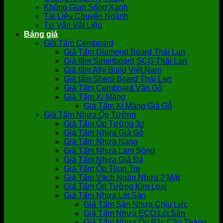
Không Gian Sống Xanh
Tài Liệu Chuyên Ngành
Tư Vấn Vật Liệu
Bảng giá
Giá Tấm Cemboard
Giá Tấm Diamond Board Thái Lan
Giá tấm Smartboard SCG Thái Lan
Giá tấm Ally Build Việt Nam
Giá tấm Shera Board Thái Lan
Giá Tấm Cemboard Vân Gỗ
Giá Tấm Xi Măng
Giá Tấm Xi Măng Giả Gỗ
Giá Tấm Nhựa Ốp Tường
Giá Tấm Ốp Tường 3d
Giá Tấm Nhựa Giả Gỗ
Giá Tấm Nhựa Nano
Giá Tấm Nhựa Lam Sóng
Giá Tấm Nhựa Giả Đá
Giá Tấm Ốp Than Tre
Giá Tấm Vách Ngăn Nhựa 2 Mặt
Giá Tấm Ốp Tường Kim Loại
Giá Tấm Nhựa Lót Sàn
Giá Tấm Sàn Nhựa Chịu Lực
Giá Tấm Nhựa ECO Lót Sàn
Giá Tấm Nhựa Ốp Bậc Cầu Thang