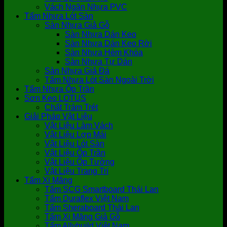
Vách Ngăn Nhựa PVC
Tấm Nhựa Lót Sàn
Sàn Nhựa Giả Gỗ
Sàn Nhựa Dán Keo
Sàn Nhựa Dán Keo Rời
Sàn Nhựa Hèm Khóa
Sàn Nhựa Tự Dán
Sàn Nhựa Giả Đá
Tấm Nhựa Lót Sàn Ngoài Trời
Tấm Nhựa Ốp Trần
Sơn Keo LOTUS
Chất Trám Trét
Giải Pháp Vật Liệu
Vật Liệu Làm Vách
Vật Liệu Lợp Mái
Vật Liệu Lót Sàn
Vật Liệu Ốp Trần
Vật Liệu Ốp Tường
Vật Liệu Trang Trí
Tấm Xi Măng
Tấm SCG Smartboard Thái Lan
Tấm Duraflex Việt Nam
Tấm Sheraboard Thái Lan
Tấm Xi Măng Giả Gỗ
Tấm Allybuild Việt Nam