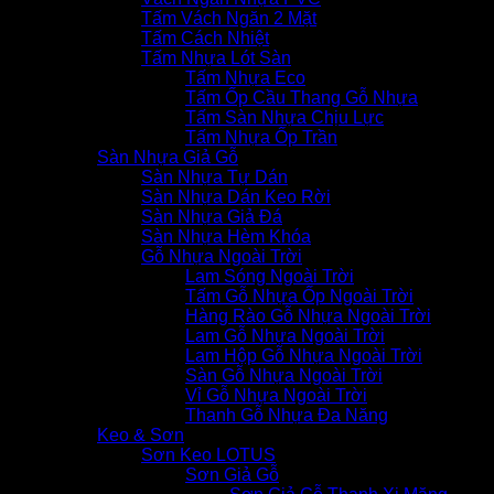
Tấm Vách Ngăn 2 Mặt
Tấm Cách Nhiệt
Tấm Nhựa Lót Sàn
Tấm Nhựa Eco
Tấm Ốp Cầu Thang Gỗ Nhựa
Tấm Sàn Nhựa Chịu Lực
Tấm Nhựa Ốp Trần
Sàn Nhựa Giả Gỗ
Sàn Nhựa Tự Dán
Sàn Nhựa Dán Keo Rời
Sàn Nhựa Giả Đá
Sàn Nhựa Hèm Khóa
Gỗ Nhựa Ngoài Trời
Lam Sóng Ngoài Trời
Tấm Gỗ Nhựa Ốp Ngoài Trời
Hàng Rào Gỗ Nhựa Ngoài Trời
Lam Gỗ Nhựa Ngoài Trời
Lam Hộp Gỗ Nhựa Ngoài Trời
Sàn Gỗ Nhựa Ngoài Trời
Vỉ Gỗ Nhựa Ngoài Trời
Thanh Gỗ Nhựa Đa Năng
Keo & Sơn
Sơn Keo LOTUS
Sơn Giả Gỗ