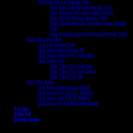
Giá Gỗ Nhựa Ngoài Trời
Giá Sàn Gỗ Nhựa Ngoài Trời
Giá Thanh Gỗ Nhựa Đa Năng
Giá Vỉ Gỗ Nhựa Ngoài Trời
Giá Gỗ Nhựa Ốp Tường Trần Ngoài
Trời
Giá Thanh Lam Gỗ Nhựa Ngoài Trời
Giá Vật Liệu Mới
Giá Cỏ Nhân Tạo
Giá xốp dán tường 3d
Giá Tấm Xốp PVC Vân Đá
Giá Tấm PU
Giá Tấm PU Giả Đá
Giá Tấm PU Giả Gạch
Giá Tấm PU 3D
Giá Phụ Kiện
Giá Keo Dán Gạch SIKA
Giá Sơn PU Gỗ Tự Nhiên
Giá Sơn Giả Gỗ Xi Măng
Giá Keo Xử Lý Mối Nối Jade
Tin tức
Liên hệ
Đăng nhập