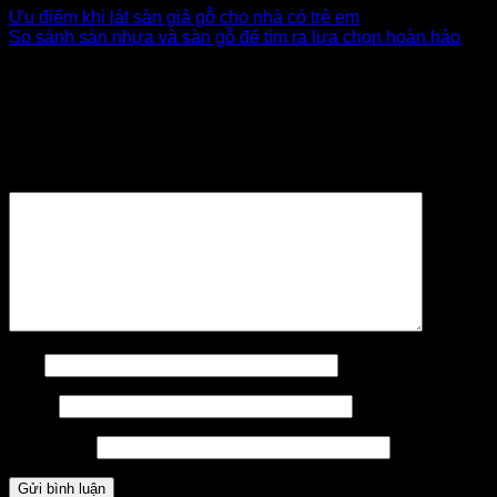
Ưu điểm khi lát sàn giả gỗ cho nhà có trẻ em
So sánh sàn nhựa và sàn gỗ để tìm ra lựa chọn hoàn hảo
Để lại một bình luận
Email của bạn sẽ không được hiển thị công khai.
Các
trường bắt buộc được đánh dấu
*
Bình luận
*
Tên
Email
Trang web