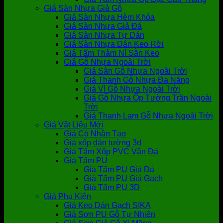
Giá Sàn Nhựa Giả Gỗ
Giá Sàn Nhựa Hèm Khóa
Giá Sàn Nhựa Giả Đá
Giá Sàn Nhựa Tự Dán
Giá Sàn Nhựa Dán Keo Rời
Giá Tấm Thảm Nỉ Sẵn Keo
Giá Gỗ Nhựa Ngoài Trời
Giá Sàn Gỗ Nhựa Ngoài Trời
Giá Thanh Gỗ Nhựa Đa Năng
Giá Vỉ Gỗ Nhựa Ngoài Trời
Giá Gỗ Nhựa Ốp Tường Trần Ngoài
Trời
Giá Thanh Lam Gỗ Nhựa Ngoài Trời
Giá Vật Liệu Mới
Giá Cỏ Nhân Tạo
Giá xốp dán tường 3d
Giá Tấm Xốp PVC Vân Đá
Giá Tấm PU
Giá Tấm PU Giả Đá
Giá Tấm PU Giả Gạch
Giá Tấm PU 3D
Giá Phụ Kiện
Giá Keo Dán Gạch SIKA
Giá Sơn PU Gỗ Tự Nhiên