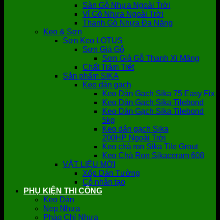
Sàn Gỗ Nhựa Ngoài Trời
Vỉ Gỗ Nhựa Ngoài Trời
Thanh Gỗ Nhựa Đa Năng
Keo & Sơn
Sơn Keo LOTUS
Sơn Giả Gỗ
Sơn Giả Gỗ Thanh Xi Măng
Chất Trám Trét
Sản phẩm SIKA
Keo dán gạch
Keo Dán Gạch Sika 75 Easy Fix
Keo Dán Gạch Sika Tilebond
Keo Dán Gạch Sika Tilebond
5kg
Keo dán gạch Sika
200HP Ngoài Trời
Keo chà ron Sika Tile Grout
Keo Chà Ron Sikaceram 608
VẬT LIỆU MỚI
Xốp Dán Tường
Cỏ nhân tạo
PHỤ KIỆN THI CÔNG
Keo Dán
Nẹp Nhựa
Phào Chỉ Nhựa