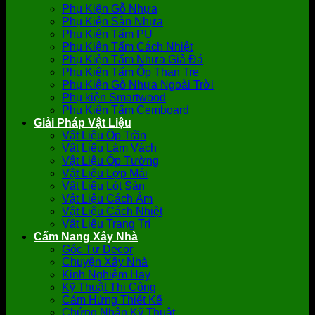
Phụ Kiện Gỗ Nhựa
Phụ Kiện Sàn Nhựa
Phụ Kiện Tấm PU
Phụ Kiện Tấm Cách Nhiệt
Phụ Kiện Tấm Nhựa Giả Đá
Phụ Kiện Tấm Ốp Than Tre
Phụ Kiện Gỗ Nhựa Ngoài Trời
Phụ kiện Smartwood
Phụ Kiện Tấm Cemboard
Giải Pháp Vật Liệu
Vật Liệu Ốp Trần
Vật Liệu Làm Vách
Vật Liệu Ốp Tường
Vật Liệu Lợp Mái
Vật Liệu Lót Sàn
Vật Liệu Cách Âm
Vật Liệu Cách Nhiệt
Vật Liệu Trang Trí
Cẩm Nang Xây Nhà
Góc Tự Decor
Chuyện Xây Nhà
Kinh Nghiệm Hay
Kỹ Thuật Thi Công
Cảm Hứng Thiết Kế
Chứng Nhận Kỹ Thuật