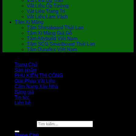
Vật Liệu Ốp Trần
Vật Liệu Ốp Tường
Vật Liệu Trang Trí
Vật Liệu Làm Vách
Tấm Xi Măng
Tấm Sheraboard Thái Lan
Tấm Xi Măng Giả Gỗ
Tấm Allybuild Việt Nam
Tấm SCG Smartboard Thái Lan
Tấm Duraflex Việt Nam
Trang Chủ
Sản phẩm
PHỤ KIỆN THI CÔNG
Giải Pháp Vật Liệu
Cẩm Nang Xây Nhà
Bảng giá
Tin tức
Liên hệ
Copyright 2026 ©
Vật Liệu Nhà Xanh
Tìm kiếm:
Trang Chủ