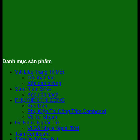
Danh mục sản phẩm
Vật Liệu Trang Trí Mới
Cỏ nhân tạo
Xốp dán tường
Sản Phẩm SIKA
Keo dán gạch
PHỤ KIỆN THI CÔNG
Keo Dán
Phụ Kiện Thi Công Tấm Cemboard
Vít Tự Khoan
Gỗ Nhựa Ngoài Trời
Vỉ Gỗ Nhựa Ngoài Trời
Tấm Cemboard
Tấm Ốp Tường PU