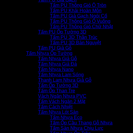
Tấm PU Thông Gió Ô Tròn
Tấm PU Khải Hoàn Môn
Tấm PU Giả Gạch Ngói Cổ
Tấm PU Thông Gió Ô Vuông
Tấm PU Thông Gió Chữ Nhật
Tấm PU Ốp Tường 3D
Tấm PU 3D Thân Trúc
Tấm PU 3D Bán Nguyệt
Tấm PU Giả Gỗ
Tấm Nhựa Ốp Tường
Tấm Nhựa Giả Gỗ
Tấm Nhựa Giả Đá
Tấm Nhựa Nano
Tấm Nhựa Lam Sóng
Thanh Lam Nhựa Giả Gỗ
Tấm Ốp Tường 3D
Tấm Ốp Than Tre
Vách Ngăn Nhựa PVC
Tấm Vách Ngăn 2 Mặt
Tấm Cách Nhiệt
Tấm Nhựa Lót Sàn
Tấm Nhựa Eco
Tấm Ốp Cầu Thang Gỗ Nhựa
Tấm Sàn Nhựa Chịu Lực