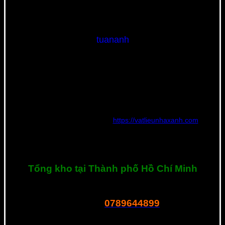
tuananh
Nguyễn Tuấn Anh | Founder và CEO Công Ty TNHH Thế Giới
Vật Liệu Nhà Xanh – Người có chuyên môn và kinh nghiệm rất
nhiều năm tìm hiểu và phát triển phân phối nguồn vật liệu xây
dựng mới với tiêu chí về chất lượng, đạt tiêu chuẩn quốc tế,
thân thiện với môi trường với giá thành rẻ nhất.
Hiện tại đang quản lý website
https://vatlieunhaxanh.com
và
chuyên tư vấn vật liệu mới cho các công trình tại Việt Nam. Nếu
bạn cần tư vấn hay có bất kì thắc mắc về sản phẩm, hãy liên hệ
với tôi ngay nhé. Xin cảm ơn!
Tổng kho tại Thành phố Hồ Chí Minh
R23 Dương Thị Giang, P. Tân Thới Nhất, Q.12, Tphcm
0789644899
Tel – Zalo:
===============