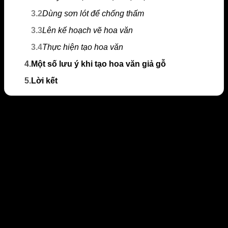
3.2
Dùng sơn lót để chống thấm
3.3
Lên kế hoạch vẽ hoa văn
3.4
Thực hiện tạo hoa văn
4.
Một số lưu ý khi tạo hoa văn giả gỗ
5.
Lời kết
Tạo hoa văn giả gỗ là gì?
Tạo hoa văn giả gỗ là loại hình trang trí nội, ngoại thất đã
được nhiều người yêu thích hiện nay. Phương pháp này
giúp tạo điểm nhấn nhằm tôn lên vẻ đẹp thẩm mỹ cho toàn
bộ công trình. Đặc biệt, những mẫu hoa văn này mang tính
tự nhiên nên vô cùng ấn tượng và dễ gây sự chú ý.