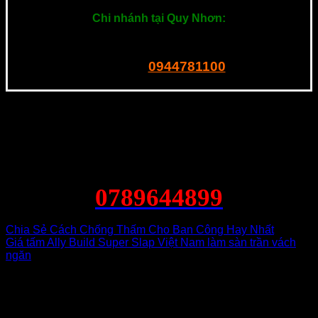
Chi nhánh tại Quy Nhơn:
201 Ngô Mây, P. Quang Trung. Quy Nhơn
0944781100
Tel – Zalo:
0789644899
Chia Sẻ Cách Chống Thấm Cho Ban Công Hay Nhất
Giá tấm Ally Build Super Slap Việt Nam làm sàn trần vách
ngăn
Để lại một bình luận
Email của bạn sẽ không được hiển thị công khai.
Các