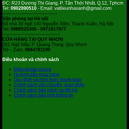
ĐC: R23 Dương Thị Giang, P. Tân Thới Nhất, Q.12, Tphcm
Tel:
0902890510
- Email: vatlieunhaxanh@gmail.com
--------------------------------------
Văn phòng tại Hà nội
Số nhà 30 ngõ 140 Nguyễn Xiển, Thanh Xuân, Hà Nội
Tel:
0986525300 - 0971817877
----------------------------------------
CỬA HÀNG TẠI QUY NHƠN
201 Ngô Mây, P. Quang Trung. Quy Nhơn
Tel – Zalo:
0944781100
Điều khoản và chính sách
Điều khoản chung
Hướng dẫn mua hàng
Quy định và hình thức thanh toán
Chính sách vận chuyển, giao nhận
Chính sách bảo hành và đổi trả
Chính sách bảo mật thông tin