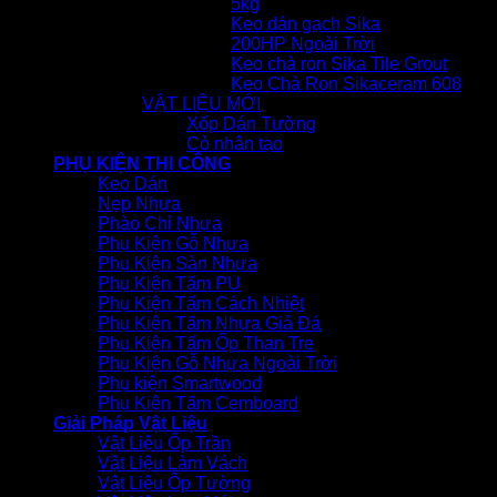
5kg
Keo dán gạch Sika
200HP Ngoài Trời
Keo chà ron Sika Tile Grout
Keo Chà Ron Sikaceram 608
VẬT LIỆU MỚI
Xốp Dán Tường
Cỏ nhân tạo
PHỤ KIỆN THI CÔNG
Keo Dán
Nẹp Nhựa
Phào Chỉ Nhựa
Phụ Kiện Gỗ Nhựa
Phụ Kiện Sàn Nhựa
Phụ Kiện Tấm PU
Phụ Kiện Tấm Cách Nhiệt
Phụ Kiện Tấm Nhựa Giả Đá
Phụ Kiện Tấm Ốp Than Tre
Phụ Kiện Gỗ Nhựa Ngoài Trời
Phụ kiện Smartwood
Phụ Kiện Tấm Cemboard
Giải Pháp Vật Liệu
Vật Liệu Ốp Trần
Vật Liệu Làm Vách
Vật Liệu Ốp Tường