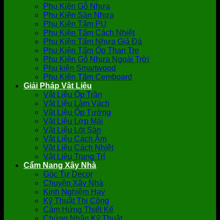
Phụ Kiện Gỗ Nhựa
Phụ Kiện Sàn Nhựa
Phụ Kiện Tấm PU
Phụ Kiện Tấm Cách Nhiệt
Phụ Kiện Tấm Nhựa Giả Đá
Phụ Kiện Tấm Ốp Than Tre
Phụ Kiện Gỗ Nhựa Ngoài Trời
Phụ kiện Smartwood
Phụ Kiện Tấm Cemboard
Giải Pháp Vật Liệu
Vật Liệu Ốp Trần
Vật Liệu Làm Vách
Vật Liệu Ốp Tường
Vật Liệu Lợp Mái
Vật Liệu Lót Sàn
Vật Liệu Cách Âm
Vật Liệu Cách Nhiệt
Vật Liệu Trang Trí
Cẩm Nang Xây Nhà
Góc Tự Decor
Chuyện Xây Nhà
Kinh Nghiệm Hay
Kỹ Thuật Thi Công
Cảm Hứng Thiết Kế
Chứng Nhận Kỹ Thuật