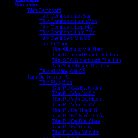
Sản phẩm
Tấm Cemboard
Tấm Cemboard Lót Sàn
Tấm Cemboard Làm Vách
Tấm Cemboard Lợp Mái
Tấm Cemboard Làm Trần
Tấm Cemboard Giả Gỗ
Tấm Xi Măng
Tấm Allybuild Việt Nam
Tấm Diamond Board Thái Lan
Tấm SCG Smartboard Thái Lan
Tấm Sheraboard Thái Lan
Tấm Xi Măng Giả Gỗ
Tấm Ốp Tường PU
Tấm PU giả đá
Tấm PU Giả Đá Nhám
Tấm PU Vân Da Đá
Tấm PU Vân Đá Mạch
Tấm PU Vân Đá Núi
Tấm PU Đá Thạch Bì
Tấm PU Đá Nước Chảy
Tấm PU Đá Bóc Slate
Tấm PU Đá Rocky
Tấm PU Vân Đá Nấm
Tấm PU Giả Gạch