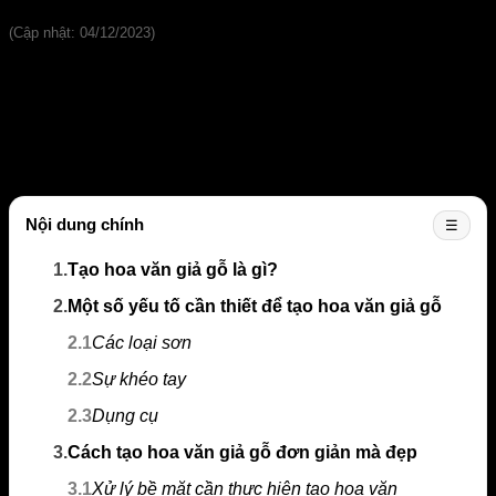
5/5 - (1 bình chọn)
(Cập nhật: 04/12/2023)
Nhằm tạo nên sự đa dạng và mới lạ, nhiều người đã tìm
cách tạo hoa văn giả gỗ
trên vật liệu trang trí. Như vậy, khi
có nhu cầu sử dụng, chúng ta sẽ có thêm nhiều sự lựa chọn
để góp phần làm đẹp không gian. Thế nhưng, không phải ai
am hiểu các bước thực hiện cụ thể, chi tiết. Thông tin hướng
dẫn dưới đây sẽ giúp ích cho bạn về vấn đề này.
Nội dung chính
☰
1.
Tạo hoa văn giả gỗ là gì?
2.
Một số yếu tố cần thiết để tạo hoa văn giả gỗ
2.1
Các loại sơn
2.2
Sự khéo tay
2.3
Dụng cụ
3.
Cách tạo hoa văn giả gỗ đơn giản mà đẹp
3.1
Xử lý bề mặt cần thực hiện tạo hoa văn