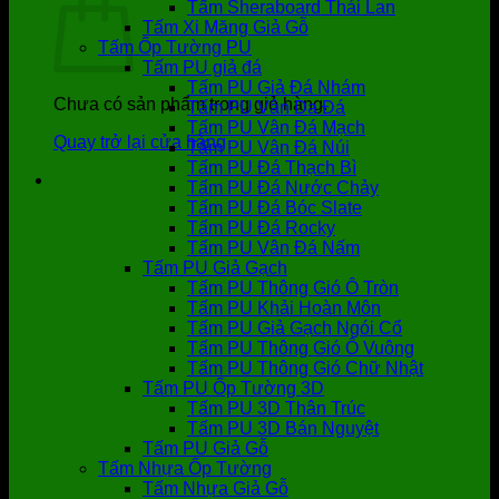
Tấm Sheraboard Thái Lan
Tấm Xi Măng Giả Gỗ
Tấm Ốp Tường PU
Tấm PU giả đá
Tấm PU Giả Đá Nhám
Chưa có sản phẩm trong giỏ hàng.
Tấm PU Vân Da Đá
Tấm PU Vân Đá Mạch
Quay trở lại cửa hàng
Tấm PU Vân Đá Núi
Tấm PU Đá Thạch Bì
Tấm PU Đá Nước Chảy
Tấm PU Đá Bóc Slate
Tấm PU Đá Rocky
Tấm PU Vân Đá Nấm
Tấm PU Giả Gạch
Tấm PU Thông Gió Ô Tròn
Tấm PU Khải Hoàn Môn
Tấm PU Giả Gạch Ngói Cổ
Tấm PU Thông Gió Ô Vuông
Tấm PU Thông Gió Chữ Nhật
Tấm PU Ốp Tường 3D
Tấm PU 3D Thân Trúc
Tấm PU 3D Bán Nguyệt
Tấm PU Giả Gỗ
Tấm Nhựa Ốp Tường
Tấm Nhựa Giả Gỗ