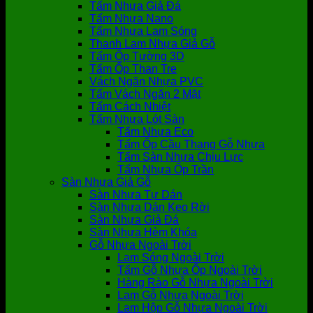
Tấm Nhựa Giả Đá
Tấm Nhựa Nano
Tấm Nhựa Lam Sóng
Thanh Lam Nhựa Giả Gỗ
Tấm Ốp Tường 3D
Tấm Ốp Than Tre
Vách Ngăn Nhựa PVC
Tấm Vách Ngăn 2 Mặt
Tấm Cách Nhiệt
Tấm Nhựa Lót Sàn
Tấm Nhựa Eco
Tấm Ốp Cầu Thang Gỗ Nhựa
Tấm Sàn Nhựa Chịu Lực
Tấm Nhựa Ốp Trần
Sàn Nhựa Giả Gỗ
Sàn Nhựa Tự Dán
Sàn Nhựa Dán Keo Rời
Sàn Nhựa Giả Đá
Sàn Nhựa Hèm Khóa
Gỗ Nhựa Ngoài Trời
Lam Sóng Ngoài Trời
Tấm Gỗ Nhựa Ốp Ngoài Trời
Hàng Rào Gỗ Nhựa Ngoài Trời
Lam Gỗ Nhựa Ngoài Trời
Lam Hộp Gỗ Nhựa Ngoài Trời