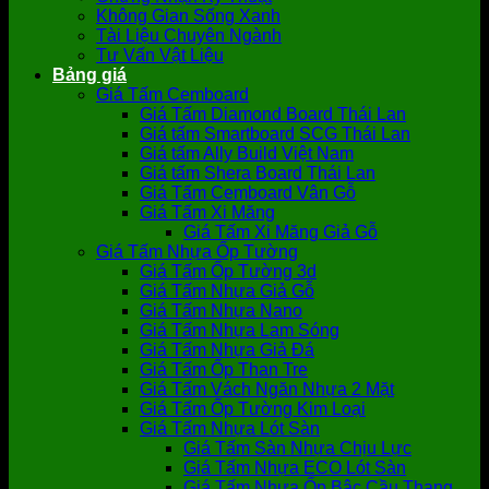
Không Gian Sống Xanh
Tài Liệu Chuyên Ngành
Tư Vấn Vật Liệu
Bảng giá
Giá Tấm Cemboard
Giá Tấm Diamond Board Thái Lan
Giá tấm Smartboard SCG Thái Lan
Giá tấm Ally Build Việt Nam
Giá tấm Shera Board Thái Lan
Giá Tấm Cemboard Vân Gỗ
Giá Tấm Xi Măng
Giá Tấm Xi Măng Giả Gỗ
Giá Tấm Nhựa Ốp Tường
Giá Tấm Ốp Tường 3d
Giá Tấm Nhựa Giả Gỗ
Giá Tấm Nhựa Nano
Giá Tấm Nhựa Lam Sóng
Giá Tấm Nhựa Giả Đá
Giá Tấm Ốp Than Tre
Giá Tấm Vách Ngăn Nhựa 2 Mặt
Giá Tấm Ốp Tường Kim Loại
Giá Tấm Nhựa Lót Sàn
Giá Tấm Sàn Nhựa Chịu Lực
Giá Tấm Nhựa ECO Lót Sàn
Giá Tấm Nhựa Ốp Bậc Cầu Thang