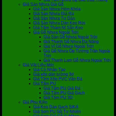
Giá Sàn Nhựa Giả Gỗ
Giá Sàn Nhựa Hèm Khóa
Giá Sàn Nhựa Giả Đá
Giá Sàn Nhựa Tự Dán
Giá Sàn Nhựa Dán Keo Rời
Giá Tấm Thảm Nỉ Sẵn Keo
Giá Gỗ Nhựa Ngoài Trời
Giá Sàn Gỗ Nhựa Ngoài Trời
Giá Thanh Gỗ Nhựa Đa Năng
Giá Vỉ Gỗ Nhựa Ngoài Trời
Giá Gỗ Nhựa Ốp Tường Trần Ngoài
Trời
Giá Thanh Lam Gỗ Nhựa Ngoài Trời
Giá Vật Liệu Mới
Giá Cỏ Nhân Tạo
Giá xốp dán tường 3d
Giá Tấm Xốp PVC Vân Đá
Giá Tấm PU
Giá Tấm PU Giả Đá
Giá Tấm PU Giả Gạch
Giá Tấm PU 3D
Giá Phụ Kiện
Giá Keo Dán Gạch SIKA
Giá Sơn PU Gỗ Tự Nhiên