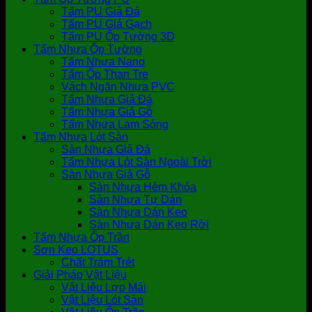
Tấm PU Giả Đá
Tấm PU Giả Gạch
Tấm PU Ốp Tường 3D
Tấm Nhựa Ốp Tường
Tấm Nhựa Nano
Tấm Ốp Than Tre
Vách Ngăn Nhựa PVC
Tấm Nhựa Giả Đá
Tấm Nhựa Giả Gỗ
Tấm Nhựa Lam Sóng
Tấm Nhựa Lót Sàn
Sàn Nhựa Giả Đá
Tấm Nhựa Lót Sàn Ngoài Trời
Sàn Nhựa Giả Gỗ
Sàn Nhựa Hèm Khóa
Sàn Nhựa Tự Dán
Sàn Nhựa Dán Keo
Sàn Nhựa Dán Keo Rời
Tấm Nhựa Ốp Trần
Sơn Keo LOTUS
Chất Trám Trét
Giải Pháp Vật Liệu
Vật Liệu Lợp Mái
Vật Liệu Lót Sàn