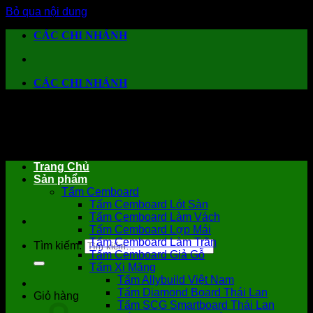
Bỏ qua nội dung
CÁC CHI NHÁNH
CÁC CHI NHÁNH
Trang Chủ
Sản phẩm
Tấm Cemboard
Tấm Cemboard Lót Sàn
Tấm Cemboard Làm Vách
Tấm Cemboard Lợp Mái
Tấm Cemboard Làm Trần
Tìm kiếm:
Tấm Cemboard Giả Gỗ
Tấm Xi Măng
Tấm Allybuild Việt Nam
Tấm Diamond Board Thái Lan
Giỏ hàng
Tấm SCG Smartboard Thái Lan