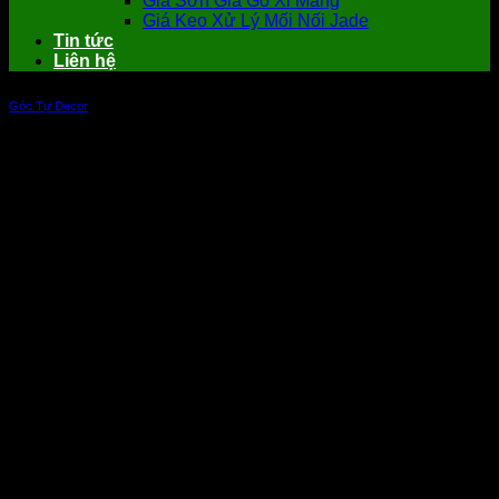
Giá Sơn Giả Gỗ Xi Măng
Giá Keo Xử Lý Mối Nối Jade
Tin tức
Liên hệ
Góc Tự Decor
Hướng Dẫn Cách Tạo Hoa Văn Giả Gỗ
Đẹp Ấn Tượng