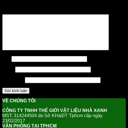
trường bắt buộc được đánh dấu
*
Bình luận
*
Tên
Email
Trang web
VỀ CHÚNG TÔI
CÔNG TY TNHH THẾ GIỚI VẬT LIỆU NHÀ XANH
MST: 314244504 do Sở KH&ĐT Tphcm cấp ngày
23/02/2017
VĂN PHÒNG TẠI TPHCM