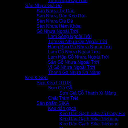
Tấm Nhựa Ốp Trần
Sàn Nhựa Giả Gỗ
Sàn Nhựa Tự Dán
Sàn Nhựa Dán Keo Rời
Sàn Nhựa Giả Đá
Sàn Nhựa Hèm Khóa
Gỗ Nhựa Ngoài Trời
Lam Sóng Ngoài Trời
Tấm Gỗ Nhựa Ốp Ngoài Trời
Hàng Rào Gỗ Nhựa Ngoài Trời
Lam Gỗ Nhựa Ngoài Trời
Lam Hộp Gỗ Nhựa Ngoài Trời
Sàn Gỗ Nhựa Ngoài Trời
Vỉ Gỗ Nhựa Ngoài Trời
Thanh Gỗ Nhựa Đa Năng
Keo & Sơn
Sơn Keo LOTUS
Sơn Giả Gỗ
Sơn Giả Gỗ Thanh Xi Măng
Chất Trám Trét
Sản phẩm SIKA
Keo dán gạch
Keo Dán Gạch Sika 75 Easy Fix
Keo Dán Gạch Sika Tilebond
Keo Dán Gạch Sika Tilebond