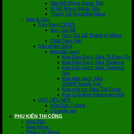
Sàn Gỗ Nhựa Ngoài Trời
Vỉ Gỗ Nhựa Ngoài Trời
Thanh Gỗ Nhựa Đa Năng
Keo & Sơn
Sơn Keo LOTUS
Sơn Giả Gỗ
Sơn Giả Gỗ Thanh Xi Măng
Chất Trám Trét
Sản phẩm SIKA
Keo dán gạch
Keo Dán Gạch Sika 75 Easy Fix
Keo Dán Gạch Sika Tilebond
Keo Dán Gạch Sika Tilebond
5kg
Keo dán gạch Sika
200HP Ngoài Trời
Keo chà ron Sika Tile Grout
Keo Chà Ron Sikaceram 608
VẬT LIỆU MỚI
Xốp Dán Tường
Cỏ nhân tạo
PHỤ KIỆN THI CÔNG
Keo Dán
Nẹp Nhựa
Phào Chỉ Nhựa