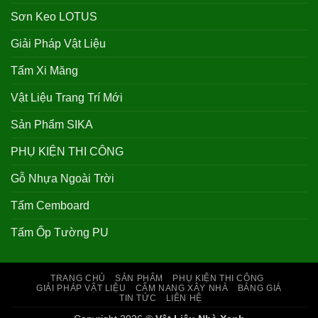
Sơn Keo LOTUS
Giải Pháp Vật Liệu
Tấm Xi Măng
Vật Liệu Trang Trí Mới
Sản Phẩm SIKA
PHỤ KIỆN THI CÔNG
Gỗ Nhựa Ngoài Trời
Tấm Cemboard
Tấm Ốp Tường PU
TRANG CHỦ
SẢN PHẨM
PHỤ KIỆN THI CÔNG
GIẢI PHÁP VẬT LIỆU
CẨM NANG XÂY NHÀ
BẢNG GIÁ
TIN TỨC
LIÊN HỆ