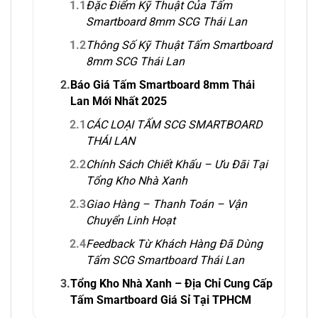
1.1
Đặc Điểm Kỹ Thuật Của Tấm
Smartboard 8mm SCG Thái Lan
1.2
Thông Số Kỹ Thuật Tấm Smartboard
8mm SCG Thái Lan
2.
Báo Giá Tấm Smartboard 8mm Thái
Lan Mới Nhất 2025
2.1
CÁC LOẠI TẤM SCG SMARTBOARD
THÁI LAN
2.2
Chính Sách Chiết Khấu – Ưu Đãi Tại
Tổng Kho Nhà Xanh
2.3
Giao Hàng – Thanh Toán – Vận
Chuyển Linh Hoạt
2.4
Feedback Từ Khách Hàng Đã Dùng
Tấm SCG Smartboard Thái Lan
3.
Tổng Kho Nhà Xanh – Địa Chỉ Cung Cấp
Tấm Smartboard Giá Sỉ Tại TPHCM