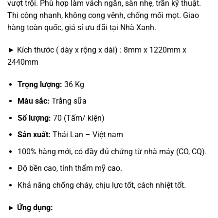
vượt trội. Phù hợp làm vách ngăn, sàn nhẹ, trần kỹ thuật.
₫250,000.
Thi công nhanh, không cong vênh, chống mối mọt. Giao
hàng toàn quốc, giá sỉ ưu đãi tại Nhà Xanh.
► Kích thước ( dày x rộng x dài) : 8mm x 1220mm x
2440mm
Trọng lượng:
36 Kg
Màu sắc:
Trắng sữa
Số lượng:
70 (Tấm/ kiện)
Sản xuất:
Thái Lan – Việt nam
100% hàng mới, có đầy đủ chứng từ nhà máy (CO, CQ).
Độ bền cao, tính thẩm mỹ cao.
Khả năng chống cháy, chịu lực tốt, cách nhiệt tốt.
► Ứng dụng: