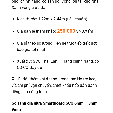
phối chính hãng, có sẵn số lượng lớn tại kho Nhà
Xanh với giá ưu đãi:
Kích thước: 1.22m x 2.44m (tiêu chuẩn)
250.000
Giá bán lẻ tham khảo:
VNĐ/tấm
Giá sỉ theo số lượng: liên hệ trực tiếp để được
báo giá tốt nhất
Xuất xứ: SCG Thái Lan – Hàng chính hãng, có
CO-CQ đầy đủ
🎯 Ưu đãi thêm khi đặt số lượng lớn: Hỗ trợ keo,
vít, chi phí vận chuyển, chiết khấu hấp dẫn dành
riêng cho công trình.
So sánh giá giữa Smartboard SCG 6mm – 8mm –
9mm