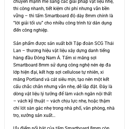
chuyển mạnh mẽ sang các giải pháp vật liệu nhẹ,
thi công nhanh, tiết kiệm chi phí nhưng vẫn bền
vững – thì tấm Smartboard độ dày 8mm chính là
“lời giải tối ưu” cho nhiều công trình từ dân dụng
đến công nghiệp.
Sản phẩm được sản xuất bởi Tập đoàn SCG Thái
Lan – thương hiệu vật liệu xây dựng danh tiếng
hàng đầu Đông Nam Á. Tấm xi măng sợi
Smartboard 8mm sử dụng công nghệ nén ép đa
lớp hiện đại, kết hợp sợi cellulose tự nhiên, xi
măng Portland và cát siêu mịn, tạo nên một kết
cấu chắc chắn nhưng vẫn nhẹ, dễ lắp đặt. Đây là
dòng vật liệu lý tưởng để làm vách ngăn nội thất
– vách kỹ thuật – vách chịu lực nhẹ, hoặc thậm
chí lót sàn gác nhẹ trong nhà phố, văn phòng, nhà
trọ, xưởng sản xuất…
Ưu điểm nổi bật của tấm Smartboard 8mm còn