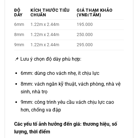
ĐỘ
KÍCH THƯỚC TIÊU
GIÁ THAM KHẢO
DÀY
CHUẨN
(VNĐ/TẤM)
6mm
1.22m x 2.44m
195.000
8mm
1.22m x 2.44m
250.000
9mm
1.22m x 2.44m
295.000
📌 Lưu ý chọn độ dày phù hợp:
6mm: dùng cho vách nhẹ, ít chịu lực
8mm: vách ngăn kỹ thuật, vách phòng, nhà vệ
sinh, nhà trọ
9mm: công trình yêu cầu vách chịu lực cao
hơn, chống va đập
Các yếu tố ảnh hưởng đến giá: thương hiệu, số
lượng, thời điểm