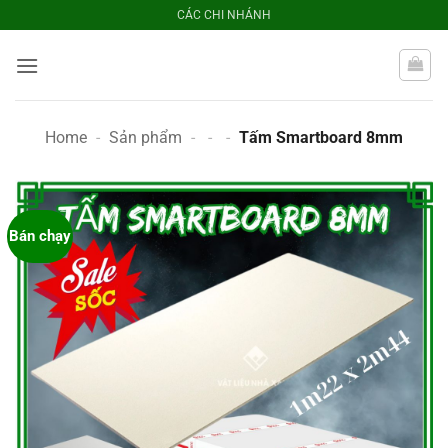
Bỏ
CÁC CHI NHÁNH
qua
nội
dung
Home
-
Sản phẩm
-
-
-
Tấm Smartboard 8mm
Bán chạy