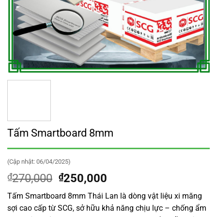
Tấm Smartboard 8mm
(Cập nhật: 06/04/2025)
Giá
Giá
₫
270,000
₫
250,000
gốc
hiện
Tấm Smartboard 8mm Thái Lan là dòng vật liệu xi măng
là:
tại
sợi cao cấp từ SCG, sở hữu khả năng chịu lực – chống ẩm
₫270,000.
là: