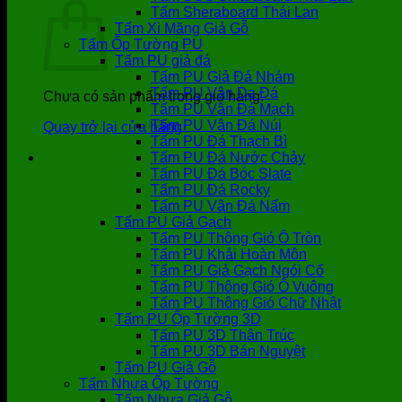
Tấm Sheraboard Thái Lan
Tấm Xi Măng Giả Gỗ
Tấm Ốp Tường PU
Tấm PU giả đá
Tấm PU Giả Đá Nhám
Tấm PU Vân Da Đá
Chưa có sản phẩm trong giỏ hàng.
Tấm PU Vân Đá Mạch
Tấm PU Vân Đá Núi
Quay trở lại cửa hàng
Tấm PU Đá Thạch Bì
Tấm PU Đá Nước Chảy
Tấm PU Đá Bóc Slate
Tấm PU Đá Rocky
Tấm PU Vân Đá Nấm
Tấm PU Giả Gạch
Tấm PU Thông Gió Ô Tròn
Tấm PU Khải Hoàn Môn
Tấm PU Giả Gạch Ngói Cổ
Tấm PU Thông Gió Ô Vuông
Tấm PU Thông Gió Chữ Nhật
Tấm PU Ốp Tường 3D
Tấm PU 3D Thân Trúc
Tấm PU 3D Bán Nguyệt
Tấm PU Giả Gỗ
Tấm Nhựa Ốp Tường
Tấm Nhựa Giả Gỗ