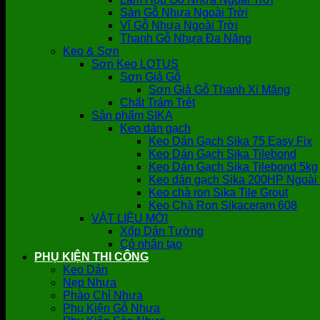
Sàn Gỗ Nhựa Ngoài Trời
Vỉ Gỗ Nhựa Ngoài Trời
Thanh Gỗ Nhựa Đa Năng
Keo & Sơn
Sơn Keo LOTUS
Sơn Giả Gỗ
Sơn Giả Gỗ Thanh Xi Măng
Chất Trám Trét
Sản phẩm SIKA
Keo dán gạch
Keo Dán Gạch Sika 75 Easy Fix
Keo Dán Gạch Sika Tilebond
Keo Dán Gạch Sika Tilebond 5kg
Keo dán gạch Sika 200HP Ngoài 
Keo chà ron Sika Tile Grout
Keo Chà Ron Sikaceram 608
VẬT LIỆU MỚI
Xốp Dán Tường
Cỏ nhân tạo
PHỤ KIỆN THI CÔNG
Keo Dán
Nẹp Nhựa
Phào Chỉ Nhựa
Phụ Kiện Gỗ Nhựa