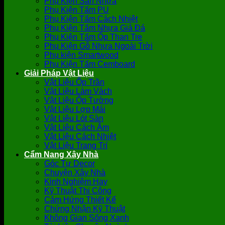
Phụ Kiện Sàn Nhựa
Phụ Kiện Tấm PU
Phụ Kiện Tấm Cách Nhiệt
Phụ Kiện Tấm Nhựa Giả Đá
Phụ Kiện Tấm Ốp Than Tre
Phụ Kiện Gỗ Nhựa Ngoài Trời
Phụ kiện Smartwood
Phụ Kiện Tấm Cemboard
Giải Pháp Vật Liệu
Vật Liệu Ốp Trần
Vật Liệu Làm Vách
Vật Liệu Ốp Tường
Vật Liệu Lợp Mái
Vật Liệu Lót Sàn
Vật Liệu Cách Âm
Vật Liệu Cách Nhiệt
Vật Liệu Trang Trí
Cẩm Nang Xây Nhà
Góc Tự Decor
Chuyện Xây Nhà
Kinh Nghiệm Hay
Kỹ Thuật Thi Công
Cảm Hứng Thiết Kế
Chứng Nhận Kỹ Thuật
Không Gian Sống Xanh