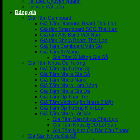
Tài Liệu Chuyên Ngành
Tư Vấn Vật Liệu
Bảng giá
Giá Tấm Cemboard
Giá Tấm Diamond Board Thái Lan
Giá tấm Smartboard SCG Thái Lan
Giá tấm Ally Build Việt Nam
Giá tấm Shera Board Thái Lan
Giá Tấm Cemboard Vân Gỗ
Giá Tấm Xi Măng
Giá Tấm Xi Măng Giả Gỗ
Giá Tấm Nhựa Ốp Tường
Giá Tấm Ốp Tường 3d
Giá Tấm Nhựa Giả Gỗ
Giá Tấm Nhựa Nano
Giá Tấm Nhựa Lam Sóng
Giá Tấm Nhựa Giả Đá
Giá Tấm Ốp Than Tre
Giá Tấm Vách Ngăn Nhựa 2 Mặt
Giá Tấm Ốp Tường Kim Loại
Giá Tấm Nhựa Lót Sàn
Giá Tấm Sàn Nhựa Chịu Lực
Giá Tấm Nhựa ECO Lót Sàn
Giá Tấm Nhựa Ốp Bậc Cầu Thang
Giá Sàn Nhựa Giả Gỗ