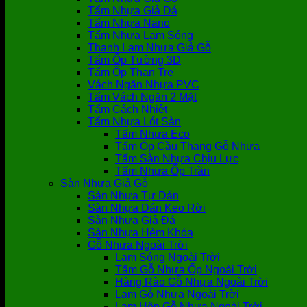
Tấm Nhựa Giả Đá
Tấm Nhựa Nano
Tấm Nhựa Lam Sóng
Thanh Lam Nhựa Giả Gỗ
Tấm Ốp Tường 3D
Tấm Ốp Than Tre
Vách Ngăn Nhựa PVC
Tấm Vách Ngăn 2 Mặt
Tấm Cách Nhiệt
Tấm Nhựa Lót Sàn
Tấm Nhựa Eco
Tấm Ốp Cầu Thang Gỗ Nhựa
Tấm Sàn Nhựa Chịu Lực
Tấm Nhựa Ốp Trần
Sàn Nhựa Giả Gỗ
Sàn Nhựa Tự Dán
Sàn Nhựa Dán Keo Rời
Sàn Nhựa Giả Đá
Sàn Nhựa Hèm Khóa
Gỗ Nhựa Ngoài Trời
Lam Sóng Ngoài Trời
Tấm Gỗ Nhựa Ốp Ngoài Trời
Hàng Rào Gỗ Nhựa Ngoài Trời
Lam Gỗ Nhựa Ngoài Trời
Lam Hộp Gỗ Nhựa Ngoài Trời