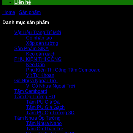
Liên hệ
Home
-
Sản phẩm
-
-
-
Tấm Smartboard 18mm
Danh mục sản phẩm
Vật Liệu Trang Trí Mới
Cỏ nhân tạo
Xốp dán tường
Sản Phẩm SIKA
Keo dán gạch
PHỤ KIỆN THI CÔNG
Keo Dán
Phụ Kiện Thi Công Tấm Cemboard
Vít Tự Khoan
Gỗ Nhựa Ngoài Trời
Vỉ Gỗ Nhựa Ngoài Trời
Tấm Cemboard
Tấm Ốp Tường PU
Tấm PU Giả Đá
Tấm PU Giả Gạch
Tấm PU Ốp Tường 3D
Tấm Nhựa Ốp Tường
Tấm Nhựa Nano
Tấm Ốp Than Tre