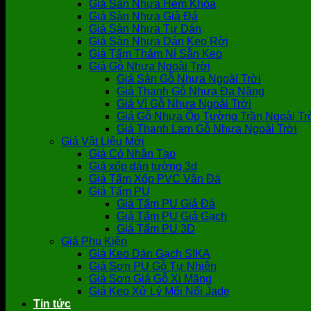
Giá Sàn Nhựa Hèm Khóa
Giá Sàn Nhựa Giả Đá
Giá Sàn Nhựa Tự Dán
Giá Sàn Nhựa Dán Keo Rời
Giá Tấm Thảm Nỉ Sẵn Keo
Giá Gỗ Nhựa Ngoài Trời
Giá Sàn Gỗ Nhựa Ngoài Trời
Giá Thanh Gỗ Nhựa Đa Năng
Giá Vỉ Gỗ Nhựa Ngoài Trời
Giá Gỗ Nhựa Ốp Tường Trần Ngoài Tr
Giá Thanh Lam Gỗ Nhựa Ngoài Trời
Giá Vật Liệu Mới
Giá Cỏ Nhân Tạo
Giá xốp dán tường 3d
Giá Tấm Xốp PVC Vân Đá
Giá Tấm PU
Giá Tấm PU Giả Đá
Giá Tấm PU Giả Gạch
Giá Tấm PU 3D
Giá Phụ Kiện
Giá Keo Dán Gạch SIKA
Giá Sơn PU Gỗ Tự Nhiên
Giá Sơn Giả Gỗ Xi Măng
Giá Keo Xử Lý Mối Nối Jade
Tin tức