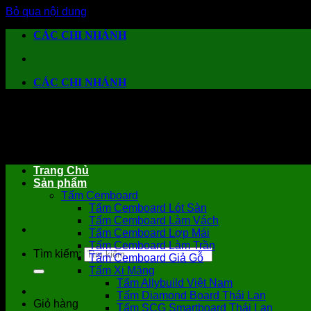
Bỏ qua nội dung
CÁC CHI NHÁNH
CÁC CHI NHÁNH
Trang Chủ
Sản phẩm
Tấm Cemboard
Tấm Cemboard Lót Sàn
Tấm Cemboard Làm Vách
Tấm Cemboard Lợp Mái
Tấm Cemboard Làm Trần
Tìm kiếm:
Tấm Cemboard Giả Gỗ
Tấm Xi Măng
Tấm Allybuild Việt Nam
Tấm Diamond Board Thái Lan
Giỏ hàng
Tấm SCG Smartboard Thái Lan