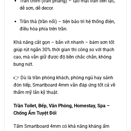
Trần chìm (trần phẳng) – tạo mặt trần liền lạc,
dễ sơn, dễ decor.
Trần thả (trần nổi) – tiện bảo trì hệ thống điện,
điều hòa phía trên trần.
Khả năng cắt gọn – bắn vít nhanh – bám sơn tốt
giúp rút ngắn 30% thời gian thi công so với thạch
cao, mà vẫn giữ được độ bền chắc chắn, không
bung nứt.
👉 Dù là trần phòng khách, phòng ngủ hay sảnh
đón tiếp, Smartboard 4mm vẫn đáp ứng tốt cả về
thẩm mỹ lẫn kỹ thuật.
Trần Toilet, Bếp, Văn Phòng, Homestay, Spa –
Chống Ẩm Tuyệt Đối
Tấm Smartboard 4mm có khả năng kháng ẩm