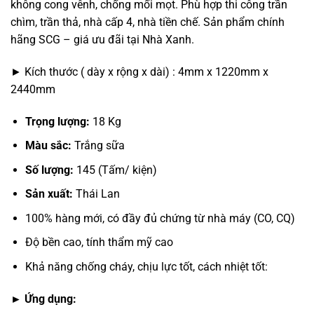
không cong vênh, chống mối mọt. Phù hợp thi công trần
₫137,000.
chìm, trần thả, nhà cấp 4, nhà tiền chế. Sản phẩm chính
hãng SCG – giá ưu đãi tại Nhà Xanh.
► Kích thước ( dày x rộng x dài) : 4mm x 1220mm x
2440mm
Trọng lượng:
18 Kg
Màu sắc:
Trắng sữa
Số lượng:
145 (Tấm/ kiện)
Sản xuất:
Thái Lan
100% hàng mới, có đầy đủ chứng từ nhà máy (CO, CQ)
Độ bền cao, tính thẩm mỹ cao
Khả năng chống cháy, chịu lực tốt, cách nhiệt tốt:
► Ứng dụng: