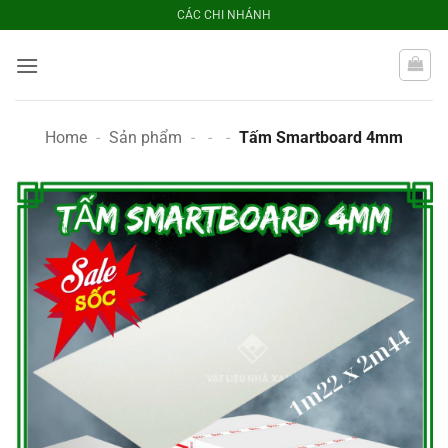
Bỏ
CÁC CHI NHÁNH
qua
nội
dung
Home
-
Sản phẩm
-
-
-
Tấm Smartboard 4mm