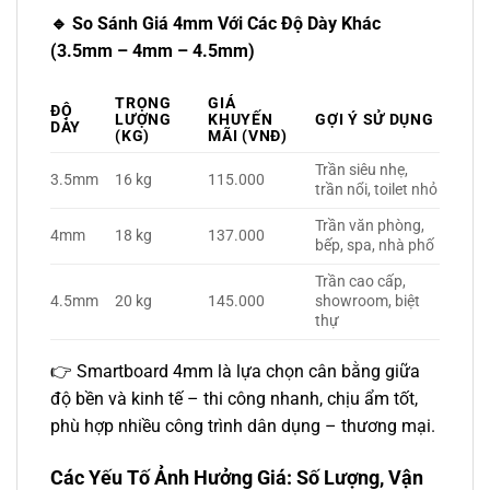
🔹 So Sánh Giá 4mm Với Các Độ Dày Khác
(3.5mm – 4mm – 4.5mm)
TRỌNG
GIÁ
ĐỘ
LƯỢNG
KHUYẾN
GỢI Ý SỬ DỤNG
DÀY
(KG)
MÃI (VNĐ)
Trần siêu nhẹ,
3.5mm
16 kg
115.000
trần nổi, toilet nhỏ
Trần văn phòng,
4mm
18 kg
137.000
bếp, spa, nhà phố
Trần cao cấp,
4.5mm
20 kg
145.000
showroom, biệt
thự
👉 Smartboard 4mm là lựa chọn cân bằng giữa
độ bền và kinh tế – thi công nhanh, chịu ẩm tốt,
phù hợp nhiều công trình dân dụng – thương mại.
Các Yếu Tố Ảnh Hưởng Giá: Số Lượng, Vận