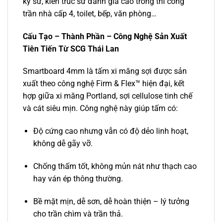
kỹ sư, kiến trúc sư đánh giá cao trong thi công
trần nhà cấp 4, toilet, bếp, văn phòng…
Cấu Tạo – Thành Phần – Công Nghệ Sản Xuất
Tiên Tiến Từ SCG Thái Lan
Smartboard 4mm là tấm xi măng sợi được sản
xuất theo công nghệ Firm & Flex™ hiện đại, kết
hợp giữa xi măng Portland, sợi cellulose tinh chế
và cát siêu mịn. Công nghệ này giúp tấm có:
Độ cứng cao nhưng vẫn có độ dẻo linh hoạt,
không dễ gãy vỡ.
Chống thấm tốt, không mủn nát như thạch cao
hay ván ép thông thường.
Bề mặt mịn, dễ sơn, dễ hoàn thiện – lý tưởng
cho trần chìm và trần thả.