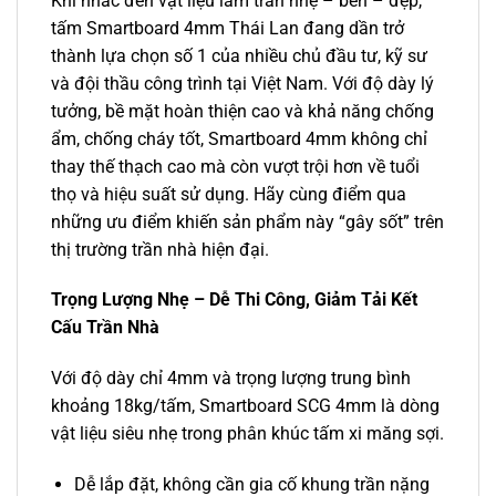
Khi nhắc đến vật liệu làm trần nhẹ – bền – đẹp,
tấm Smartboard 4mm Thái Lan đang dần trở
thành lựa chọn số 1 của nhiều chủ đầu tư, kỹ sư
và đội thầu công trình tại Việt Nam. Với độ dày lý
tưởng, bề mặt hoàn thiện cao và khả năng chống
ẩm, chống cháy tốt, Smartboard 4mm không chỉ
thay thế thạch cao mà còn vượt trội hơn về tuổi
thọ và hiệu suất sử dụng. Hãy cùng điểm qua
những ưu điểm khiến sản phẩm này “gây sốt” trên
thị trường trần nhà hiện đại.
Trọng Lượng Nhẹ – Dễ Thi Công, Giảm Tải Kết
Cấu Trần Nhà
Với độ dày chỉ 4mm và trọng lượng trung bình
khoảng 18kg/tấm, Smartboard SCG 4mm là dòng
vật liệu siêu nhẹ trong phân khúc tấm xi măng sợi.
Dễ lắp đặt, không cần gia cố khung trần nặng