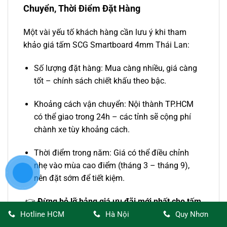
Chuyển, Thời Điểm Đặt Hàng
Một vài yếu tố khách hàng cần lưu ý khi tham
khảo giá tấm SCG Smartboard 4mm Thái Lan:
Số lượng đặt hàng: Mua càng nhiều, giá càng
tốt – chính sách chiết khấu theo bậc.
Khoảng cách vận chuyển: Nội thành TP.HCM
có thể giao trong 24h – các tỉnh sẽ cộng phí
chành xe tùy khoảng cách.
Thời điểm trong năm: Giá có thể điều chỉnh
nhẹ vào mùa cao điểm (tháng 3 – tháng 9),
nên đặt sớm để tiết kiệm.
.👉
Đừng bỏ lỡ bảng giá ưu đãi mới nhất cho tấm
Smartboard tại Nhà Xanh!
Hotline HCM
Hà Nội
Quy Nhơn