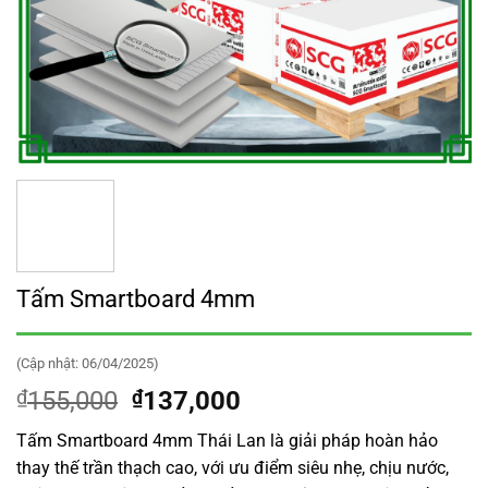
Tấm Smartboard 4mm
(Cập nhật: 06/04/2025)
Giá
Giá
₫
155,000
₫
137,000
gốc
hiện
Tấm Smartboard 4mm Thái Lan là giải pháp hoàn hảo
là:
tại
thay thế trần thạch cao, với ưu điểm siêu nhẹ, chịu nước,
₫155,000.
là: