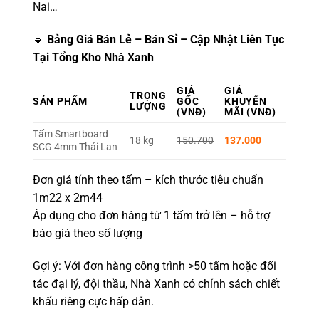
Nai…
🔹
Bảng Giá Bán Lẻ – Bán Sỉ – Cập Nhật Liên Tục
Tại Tổng Kho Nhà Xanh
GIÁ
GIÁ
TRỌNG
SẢN PHẨM
GỐC
KHUYẾN
LƯỢNG
(VNĐ)
MÃI (VNĐ)
Tấm Smartboard
18 kg
150.700
137.000
SCG 4mm Thái Lan
Đơn giá tính theo tấm – kích thước tiêu chuẩn
1m22 x 2m44
Áp dụng cho đơn hàng từ 1 tấm trở lên – hỗ trợ
báo giá theo số lượng
Gợi ý: Với đơn hàng công trình >50 tấm hoặc đối
tác đại lý, đội thầu, Nhà Xanh có chính sách chiết
khấu riêng cực hấp dẫn.