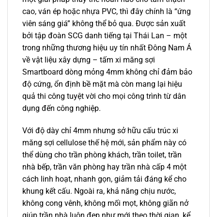
cao, ván ép hoặc nhựa PVC, thì đây chính là “ứng
viên sáng giá” không thể bỏ qua. Được sản xuất
bởi tập đoàn SCG danh tiếng tại Thái Lan – một
trong những thương hiệu uy tín nhất Đông Nam Á
về vật liệu xây dựng – tấm xi măng sợi
Smartboard dòng mỏng 4mm không chỉ đảm bảo
độ cứng, ổn định bề mặt mà còn mang lại hiệu
quả thi công tuyệt vời cho mọi công trình từ dân
dụng đến công nghiệp.
Với độ dày chỉ 4mm nhưng sở hữu cấu trúc xi
măng sợi cellulose thế hệ mới, sản phẩm này có
thể dùng cho trần phòng khách, trần toilet, trần
nhà bếp, trần văn phòng hay trần nhà cấp 4 một
cách linh hoạt, nhanh gọn, giảm tải đáng kể cho
khung kết cấu. Ngoài ra, khả năng chịu nước,
không cong vênh, không mối mọt, không giãn nở
giúp trần nhà luôn đẹp như mới theo thời gian, kể