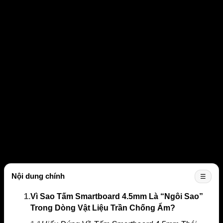
Nội dung chính
☰
1.
Vì Sao Tấm Smartboard 4.5mm Là “Ngôi Sao”
Trong Dòng Vật Liệu Trần Chống Ẩm?