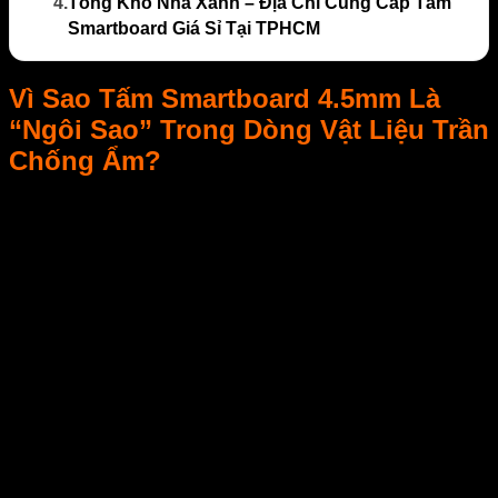
4.
Tổng Kho Nhà Xanh – Địa Chỉ Cung Cấp Tấm
Smartboard Giá Sỉ Tại TPHCM
Vì Sao Tấm Smartboard 4.5mm Là
“Ngôi Sao” Trong Dòng Vật Liệu Trần
Chống Ẩm?
Trong thế giới vật liệu xây dựng hiện đại, nơi mỗi chi tiết đều
cần được tối ưu hóa để đạt hiệu quả sử dụng – tiết kiệm –
bền vững, tấm Smartboard 4.5mm Thái Lan đang dần vươn
lên như một “ngôi sao” sáng giá trong phân khúc trần nhẹ
chống ẩm. Không còn chỉ là vật liệu phụ trợ, Smartboard
4.5mm ngày nay đã trở thành giải pháp trần chủ lực được ưa
chuộng trong hàng loạt công trình nhà phố, văn phòng,
homestay, nhà trọ cao cấp… bởi khả năng chống thấm –
chống mối mọt – và độ bền đáng kinh ngạc.
Từ vật liệu phụ trợ thành giải pháp trần chủ lực cho nhà
phố – văn phòng
Chỉ vài năm trước, trần nhà thường chỉ dùng thạch cao hoặc
nhựa PVC, dễ bị ố vàng, bong tróc trong môi trường ẩm.