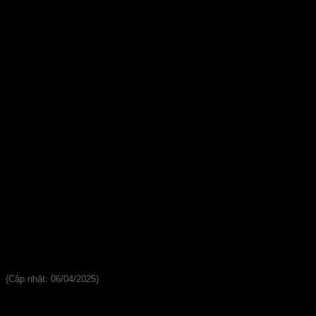
Tấm Smartboard 4.5mm SCG
(Cập nhật: 06/04/2025)
₫
165,000
Giá gốc là: ₫165,000.
₫
145,000
Giá hiện tại là:
₫145,000.