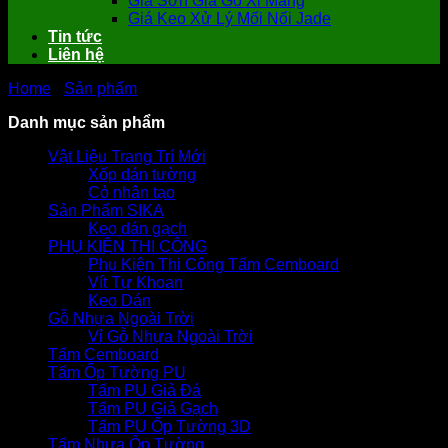
Giá Sơn Giả Gỗ Xi Măng
Giá Keo Xử Lý Mối Nối Jade
Tin tức
Liên hệ
Home
-
Sản phẩm
-
-
-
Tấm Smartboard 4.5mm SCG
Danh mục sản phẩm
Vật Liệu Trang Trí Mới
Xốp dán tường
Cỏ nhân tạo
Sản Phẩm SIKA
Keo dán gạch
PHỤ KIỆN THI CÔNG
Phụ Kiện Thi Công Tấm Cemboard
Vít Tự Khoan
Keo Dán
Gỗ Nhựa Ngoài Trời
Vỉ Gỗ Nhựa Ngoài Trời
Tấm Cemboard
Tấm Ốp Tường PU
Tấm PU Giả Đá
Tấm PU Giả Gạch
Tấm PU Ốp Tường 3D
Tấm Nhựa Ốp Tường