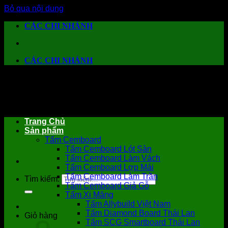
Bỏ qua nội dung
CÁC CHI NHÁNH
CÁC CHI NHÁNH
Trang Chủ
Sản phẩm
Tấm Cemboard
Tấm Cemboard Lót Sàn
Tấm Cemboard Làm Vách
Tấm Cemboard Lợp Mái
Tấm Cemboard Làm Trần
Tìm kiếm:
Tấm Cemboard Giả Gỗ
Tấm Xi Măng
Tấm Allybuild Việt Nam
Tấm Diamond Board Thái Lan
Giỏ hàng
Tấm SCG Smartboard Thái Lan