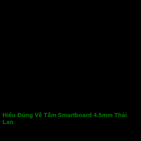
Hiểu Đúng Về Tấm Smartboard 4.5mm Thái
Lan
Khi nhắc đến tấm Smartboard 4.5mm Thái Lan, không ít
người vẫn còn lầm tưởng đây là một dạng vật liệu “lai” giữa