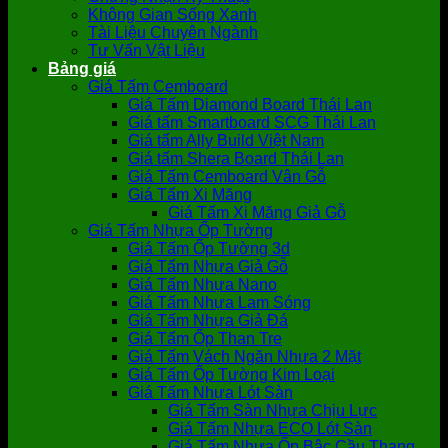
Không Gian Sống Xanh
Tài Liệu Chuyên Ngành
Tư Vấn Vật Liệu
Bảng giá
Giá Tấm Cemboard
Giá Tấm Diamond Board Thái Lan
Giá tấm Smartboard SCG Thái Lan
Giá tấm Ally Build Việt Nam
Giá tấm Shera Board Thái Lan
Giá Tấm Cemboard Vân Gỗ
Giá Tấm Xi Măng
Giá Tấm Xi Măng Giả Gỗ
Giá Tấm Nhựa Ốp Tường
Giá Tấm Ốp Tường 3d
Giá Tấm Nhựa Giả Gỗ
Giá Tấm Nhựa Nano
Giá Tấm Nhựa Lam Sóng
Giá Tấm Nhựa Giả Đá
Giá Tấm Ốp Than Tre
Giá Tấm Vách Ngăn Nhựa 2 Mặt
Giá Tấm Ốp Tường Kim Loại
Giá Tấm Nhựa Lót Sàn
Giá Tấm Sàn Nhựa Chịu Lực
Giá Tấm Nhựa ECO Lót Sàn
Giá Tấm Nhựa Ốp Bậc Cầu Thang