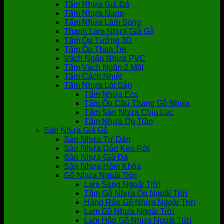
Tấm Nhựa Giả Đá
Tấm Nhựa Nano
Tấm Nhựa Lam Sóng
Thanh Lam Nhựa Giả Gỗ
Tấm Ốp Tường 3D
Tấm Ốp Than Tre
Vách Ngăn Nhựa PVC
Tấm Vách Ngăn 2 Mặt
Tấm Cách Nhiệt
Tấm Nhựa Lót Sàn
Tấm Nhựa Eco
Tấm Ốp Cầu Thang Gỗ Nhựa
Tấm Sàn Nhựa Chịu Lực
Tấm Nhựa Ốp Trần
Sàn Nhựa Giả Gỗ
Sàn Nhựa Tự Dán
Sàn Nhựa Dán Keo Rời
Sàn Nhựa Giả Đá
Sàn Nhựa Hèm Khóa
Gỗ Nhựa Ngoài Trời
Lam Sóng Ngoài Trời
Tấm Gỗ Nhựa Ốp Ngoài Trời
Hàng Rào Gỗ Nhựa Ngoài Trời
Lam Gỗ Nhựa Ngoài Trời
Lam Hộp Gỗ Nhựa Ngoài Trời