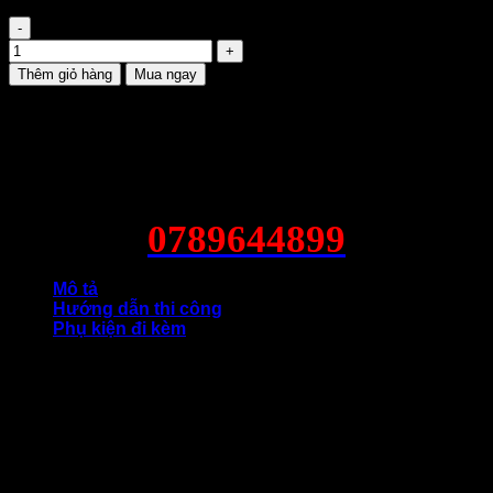
Tấm Smartboard 4.5mm SCG số lượng
Thêm giỏ hàng
Mua ngay
0789644899
Mô tả
Hướng dẫn thi công
Phụ kiện đi kèm
Đánh giá
Tấm Smartboard 4.5mm Thái Lan hiện đang trở thành lựa
chọn hàng đầu trong thi công trần nhẹ chống ẩm nhờ những
ưu điểm vượt trội về độ bền, khả năng chịu nước và giá
thành hợp lý. Không chỉ là giải pháp thay thế hoàn hảo cho