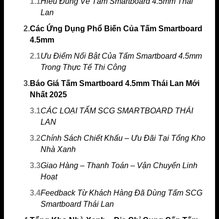
1.1
Hiểu Đúng Về Tấm Smartboard 4.5mm Thái
Lan
2.
Các Ứng Dụng Phổ Biến Của Tấm Smartboard
4.5mm
2.1
Ưu Điểm Nổi Bật Của Tấm Smartboard 4.5mm
Trong Thực Tế Thi Công
3.
Báo Giá Tấm Smartboard 4.5mm Thái Lan Mới
Nhất 2025
3.1
CÁC LOẠI TẤM SCG SMARTBOARD THÁI
LAN
3.2
Chính Sách Chiết Khấu – Ưu Đãi Tại Tổng Kho
Nhà Xanh
3.3
Giao Hàng – Thanh Toán – Vận Chuyển Linh
Hoạt
3.4
Feedback Từ Khách Hàng Đã Dùng Tấm SCG
Smartboard Thái Lan