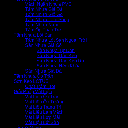
Vách Ngăn Nhựa PVC
Tấm Nhựa Giả Đá
Tấm Nhựa Giả Gỗ
Tấm Nhựa Lam Sóng
Tấm Nhựa Nano
Tấm Ốp Than Tre
Tấm Nhựa Lót Sàn
Tấm Nhựa Lót Sàn Ngoài Trời
Sàn Nhựa Giả Gỗ
Sàn Nhựa Tự Dán
Sàn Nhựa Dán Keo
Sàn Nhựa Dán Keo Rời
Sàn Nhựa Hèm Khóa
Sàn Nhựa Giả Đá
Tấm Nhựa Ốp Trần
Sơn Keo LOTUS
Chất Trám Trét
Giải Pháp Vật Liệu
Vật Liệu Ốp Trần
Vật Liệu Ốp Tường
Vật Liệu Trang Trí
Vật Liệu Làm Vách
Vật Liệu Lợp Mái
Vật Liệu Lót Sàn
Tấm Xi Măng