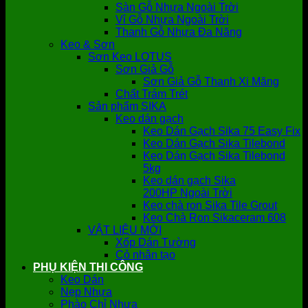
Sàn Gỗ Nhựa Ngoài Trời
Vỉ Gỗ Nhựa Ngoài Trời
Thanh Gỗ Nhựa Đa Năng
Keo & Sơn
Sơn Keo LOTUS
Sơn Giả Gỗ
Sơn Giả Gỗ Thanh Xi Măng
Chất Trám Trét
Sản phẩm SIKA
Keo dán gạch
Keo Dán Gạch Sika 75 Easy Fix
Keo Dán Gạch Sika Tilebond
Keo Dán Gạch Sika Tilebond
5kg
Keo dán gạch Sika
200HP Ngoài Trời
Keo chà ron Sika Tile Grout
Keo Chà Ron Sikaceram 608
VẬT LIỆU MỚI
Xốp Dán Tường
Cỏ nhân tạo
PHỤ KIỆN THI CÔNG
Keo Dán
Nẹp Nhựa
Phào Chỉ Nhựa