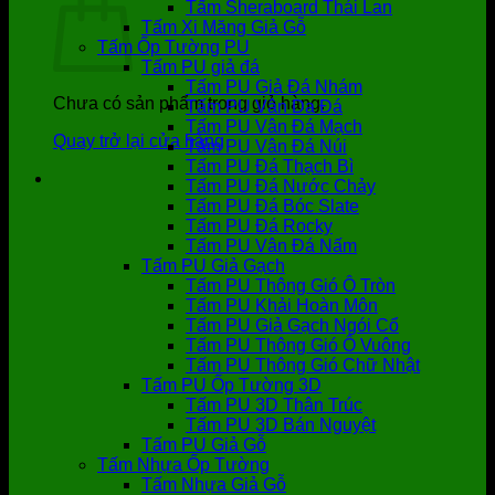
Tấm Sheraboard Thái Lan
Tấm Xi Măng Giả Gỗ
Tấm Ốp Tường PU
Tấm PU giả đá
Tấm PU Giả Đá Nhám
Chưa có sản phẩm trong giỏ hàng.
Tấm PU Vân Da Đá
Tấm PU Vân Đá Mạch
Quay trở lại cửa hàng
Tấm PU Vân Đá Núi
Tấm PU Đá Thạch Bì
Tấm PU Đá Nước Chảy
Tấm PU Đá Bóc Slate
Tấm PU Đá Rocky
Tấm PU Vân Đá Nấm
Tấm PU Giả Gạch
Tấm PU Thông Gió Ô Tròn
Tấm PU Khải Hoàn Môn
Tấm PU Giả Gạch Ngói Cổ
Tấm PU Thông Gió Ô Vuông
Tấm PU Thông Gió Chữ Nhật
Tấm PU Ốp Tường 3D
Tấm PU 3D Thân Trúc
Tấm PU 3D Bán Nguyệt
Tấm PU Giả Gỗ
Tấm Nhựa Ốp Tường
Tấm Nhựa Giả Gỗ