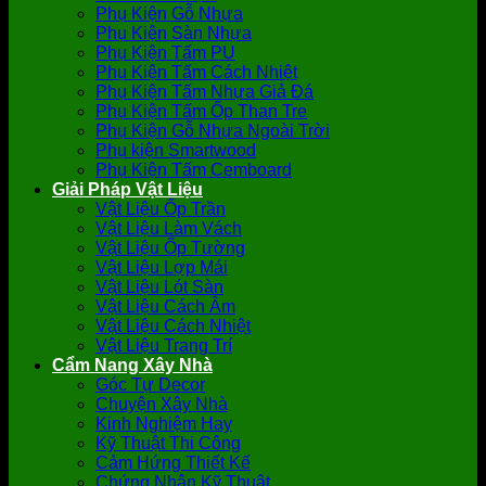
Phụ Kiện Gỗ Nhựa
Phụ Kiện Sàn Nhựa
Phụ Kiện Tấm PU
Phụ Kiện Tấm Cách Nhiệt
Phụ Kiện Tấm Nhựa Giả Đá
Phụ Kiện Tấm Ốp Than Tre
Phụ Kiện Gỗ Nhựa Ngoài Trời
Phụ kiện Smartwood
Phụ Kiện Tấm Cemboard
Giải Pháp Vật Liệu
Vật Liệu Ốp Trần
Vật Liệu Làm Vách
Vật Liệu Ốp Tường
Vật Liệu Lợp Mái
Vật Liệu Lót Sàn
Vật Liệu Cách Âm
Vật Liệu Cách Nhiệt
Vật Liệu Trang Trí
Cẩm Nang Xây Nhà
Góc Tự Decor
Chuyện Xây Nhà
Kinh Nghiệm Hay
Kỹ Thuật Thi Công
Cảm Hứng Thiết Kế
Chứng Nhận Kỹ Thuật