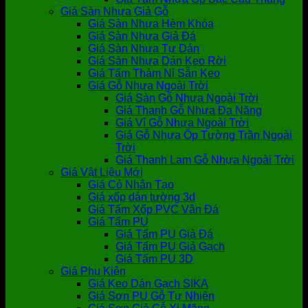
Giá Sàn Nhựa Giả Gỗ
Giá Sàn Nhựa Hèm Khóa
Giá Sàn Nhựa Giả Đá
Giá Sàn Nhựa Tự Dán
Giá Sàn Nhựa Dán Keo Rời
Giá Tấm Thảm Nỉ Sẵn Keo
Giá Gỗ Nhựa Ngoài Trời
Giá Sàn Gỗ Nhựa Ngoài Trời
Giá Thanh Gỗ Nhựa Đa Năng
Giá Vỉ Gỗ Nhựa Ngoài Trời
Giá Gỗ Nhựa Ốp Tường Trần Ngoài
Trời
Giá Thanh Lam Gỗ Nhựa Ngoài Trời
Giá Vật Liệu Mới
Giá Cỏ Nhân Tạo
Giá xốp dán tường 3d
Giá Tấm Xốp PVC Vân Đá
Giá Tấm PU
Giá Tấm PU Giả Đá
Giá Tấm PU Giả Gạch
Giá Tấm PU 3D
Giá Phụ Kiện
Giá Keo Dán Gạch SIKA
Giá Sơn PU Gỗ Tự Nhiên