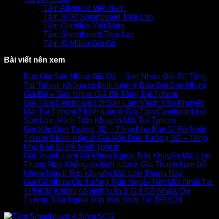
Tấm Allybuild Việt Nam
Tấm SCG Smartboard Thái Lan
Tấm Duraflex Việt Nam
Tấm Sheraboard Thái Lan
Tấm Xi Măng Giả Gỗ
Bài viết nên xem
Báo Giá Sàn Nhựa Giả Đá – Sàn Nhựa Giả Bê Tông
Tại Tphcm
Không có bình luận
ở Báo Giá Sàn Nhựa
Giả Đá – Sàn Nhựa Giả Bê Tông Tại Tphcm
Giá Tấm Cemboard Lót Sàn Làm Vách Trần Khuyến
Mãi Tại Tphcm
2 bình luận
ở Giá Tấm Cemboard Lót
Sàn Làm Vách Trần Khuyến Mãi Tại Tphcm
Giá Xốp Dán Tường 3D – Tổng Kho Bán Sỉ Rẻ Nhất
Tphcm
9 bình luận
ở Giá Xốp Dán Tường 3D – Tổng
Kho Bán Sỉ Rẻ Nhất Tphcm
Giá Thanh Lam Gỗ Nhựa Ngoài Trời Khuyến Mãi Lớn
Tháng Này
Không có bình luận
ở Giá Thanh Lam Gỗ
Nhựa Ngoài Trời Khuyến Mãi Lớn Tháng Này
Giá Gỗ Nhựa Ốp Tường Trần Ngoài Trời Mới Nhất Tại
TPHCM
Không có bình luận
ở Giá Gỗ Nhựa Ốp
Tường Trần Ngoài Trời Mới Nhất Tại TPHCM