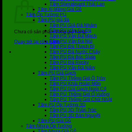
Tấm Sheraboard Thái Lan
Tấm Xi Măng Giả Gỗ
Tấm Ốp Tường PU
Tấm PU giả đá
Tấm PU Giả Đá Nhám
Tấm PU Vân Da Đá
Chưa có sản phẩm trong giỏ hàng.
Tấm PU Vân Đá Mạch
Tấm PU Vân Đá Núi
Quay trở lại cửa hàng
Tấm PU Đá Thạch Bì
Tấm PU Đá Nước Chảy
Tấm PU Đá Bóc Slate
Tấm PU Đá Rocky
Tấm PU Vân Đá Nấm
Tấm PU Giả Gạch
Tấm PU Thông Gió Ô Tròn
Tấm PU Khải Hoàn Môn
Tấm PU Giả Gạch Ngói Cổ
Tấm PU Thông Gió Ô Vuông
Tấm PU Thông Gió Chữ Nhật
Tấm PU Ốp Tường 3D
Tấm PU 3D Thân Trúc
Tấm PU 3D Bán Nguyệt
Tấm PU Giả Gỗ
Tấm Nhựa Ốp Tường
Tấm Nhựa Giả Gỗ