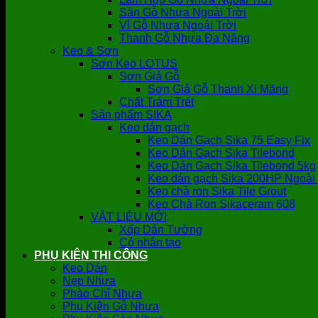
Sàn Gỗ Nhựa Ngoài Trời
Vỉ Gỗ Nhựa Ngoài Trời
Thanh Gỗ Nhựa Đa Năng
Keo & Sơn
Sơn Keo LOTUS
Sơn Giả Gỗ
Sơn Giả Gỗ Thanh Xi Măng
Chất Trám Trét
Sản phẩm SIKA
Keo dán gạch
Keo Dán Gạch Sika 75 Easy Fix
Keo Dán Gạch Sika Tilebond
Keo Dán Gạch Sika Tilebond 5kg
Keo dán gạch Sika 200HP Ngoài 
Keo chà ron Sika Tile Grout
Keo Chà Ron Sikaceram 608
VẬT LIỆU MỚI
Xốp Dán Tường
Cỏ nhân tạo
PHỤ KIỆN THI CÔNG
Keo Dán
Nẹp Nhựa
Phào Chỉ Nhựa
Phụ Kiện Gỗ Nhựa