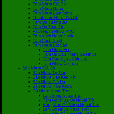
Tấm Nhựa Giả Đá
Tấm Nhựa Nano
Tấm Nhựa Lam Sóng
Thanh Lam Nhựa Giả Gỗ
Tấm Ốp Tường 3D
Tấm Ốp Than Tre
Vách Ngăn Nhựa PVC
Tấm Vách Ngăn 2 Mặt
Tấm Cách Nhiệt
Tấm Nhựa Lót Sàn
Tấm Nhựa Eco
Tấm Ốp Cầu Thang Gỗ Nhựa
Tấm Sàn Nhựa Chịu Lực
Tấm Nhựa Ốp Trần
Sàn Nhựa Giả Gỗ
Sàn Nhựa Tự Dán
Sàn Nhựa Dán Keo Rời
Sàn Nhựa Giả Đá
Sàn Nhựa Hèm Khóa
Gỗ Nhựa Ngoài Trời
Lam Sóng Ngoài Trời
Tấm Gỗ Nhựa Ốp Ngoài Trời
Hàng Rào Gỗ Nhựa Ngoài Trời
Lam Gỗ Nhựa Ngoài Trời
Lam Hộp Gỗ Nhựa Ngoài Trời