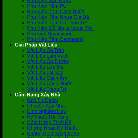
Phụ Kiện Sàn Nhựa
Phụ Kiện Tấm PU
Phụ Kiện Tấm Cách Nhiệt
Phụ Kiện Tấm Nhựa Giả Đá
Phụ Kiện Tấm Ốp Than Tre
Phụ Kiện Gỗ Nhựa Ngoài Trời
Phụ kiện Smartwood
Phụ Kiện Tấm Cemboard
Giải Pháp Vật Liệu
Vật Liệu Ốp Trần
Vật Liệu Làm Vách
Vật Liệu Ốp Tường
Vật Liệu Lợp Mái
Vật Liệu Lót Sàn
Vật Liệu Cách Âm
Vật Liệu Cách Nhiệt
Vật Liệu Trang Trí
Cẩm Nang Xây Nhà
Góc Tự Decor
Chuyện Xây Nhà
Kinh Nghiệm Hay
Kỹ Thuật Thi Công
Cảm Hứng Thiết Kế
Chứng Nhận Kỹ Thuật
Không Gian Sống Xanh