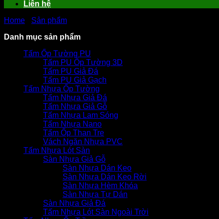
Liên hệ
Home
-
Sản phẩm
-
-
Tấm Prima Flex Malaysia làm sàn trần v
Danh mục sản phẩm
Tấm Ốp Tường PU
Tấm PU Ốp Tường 3D
Tấm PU Giả Đá
Tấm PU Giả Gạch
Tấm Nhựa Ốp Tường
Tấm Nhựa Giả Đá
Tấm Nhựa Giả Gỗ
Tấm Nhựa Lam Sóng
Tấm Nhựa Nano
Tấm Ốp Than Tre
Vách Ngăn Nhựa PVC
Tấm Nhựa Lót Sàn
Sàn Nhựa Giả Gỗ
Sàn Nhựa Dán Keo
Sàn Nhựa Dán Keo Rời
Sàn Nhựa Hèm Khóa
Sàn Nhựa Tự Dán
Sàn Nhựa Giả Đá
Tấm Nhựa Lót Sàn Ngoài Trời