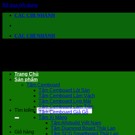
Bỏ qua nội dung
CÁC CHI NHÁNH
CÁC CHI NHÁNH
Trang Chủ
Sản phẩm
Tấm Cemboard
Tấm Cemboard Lót Sàn
Tấm Cemboard Làm Vách
Tấm Cemboard Lợp Mái
Tấm Cemboard Làm Trần
Tìm kiếm:
Tấm Cemboard Giả Gỗ
Tấm Xi Măng
Tấm Allybuild Việt Nam
Tấm Diamond Board Thái Lan
Giỏ hàng
Tấm SCG Smartboard Thái Lan