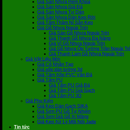
Giá Sàn Nhựa Hèm Khóa
Giá Sàn Nhựa Giả Đá
Giá Sàn Nhựa Tự Dán
Giá Sàn Nhựa Dán Keo Rời
Giá Tấm Thảm Nỉ Sẵn Keo
Giá Gỗ Nhựa Ngoài Trời
Giá Sàn Gỗ Nhựa Ngoài Trời
Giá Thanh Gỗ Nhựa Đa Năng
Giá Vỉ Gỗ Nhựa Ngoài Trời
Giá Gỗ Nhựa Ốp Tường Trần Ngoài Tr
Giá Thanh Lam Gỗ Nhựa Ngoài Trời
Giá Vật Liệu Mới
Giá Cỏ Nhân Tạo
Giá xốp dán tường 3d
Giá Tấm Xốp PVC Vân Đá
Giá Tấm PU
Giá Tấm PU Giả Đá
Giá Tấm PU Giả Gạch
Giá Tấm PU 3D
Giá Phụ Kiện
Giá Keo Dán Gạch SIKA
Giá Sơn PU Gỗ Tự Nhiên
Giá Sơn Giả Gỗ Xi Măng
Giá Keo Xử Lý Mối Nối Jade
Tin tức