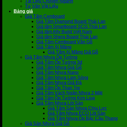
Tài Liệu Chuyên Ngành
Tư Vấn Vật Liệu
Bảng giá
Giá Tấm Cemboard
Giá Tấm Diamond Board Thái Lan
Giá tấm Smartboard SCG Thái Lan
Giá tấm Ally Build Việt Nam
Giá tấm Shera Board Thái Lan
Giá Tấm Cemboard Vân Gỗ
Giá Tấm Xi Măng
Giá Tấm Xi Măng Giả Gỗ
Giá Tấm Nhựa Ốp Tường
Giá Tấm Ốp Tường 3d
Giá Tấm Nhựa Giả Gỗ
Giá Tấm Nhựa Nano
Giá Tấm Nhựa Lam Sóng
Giá Tấm Nhựa Giả Đá
Giá Tấm Ốp Than Tre
Giá Tấm Vách Ngăn Nhựa 2 Mặt
Giá Tấm Ốp Tường Kim Loại
Giá Tấm Nhựa Lót Sàn
Giá Tấm Sàn Nhựa Chịu Lực
Giá Tấm Nhựa ECO Lót Sàn
Giá Tấm Nhựa Ốp Bậc Cầu Thang
Giá Sàn Nhựa Giả Gỗ