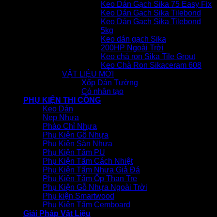
Keo Dán Gạch Sika 75 Easy Fix
Keo Dán Gạch Sika Tilebond
Keo Dán Gạch Sika Tilebond
5kg
Keo dán gạch Sika
200HP Ngoài Trời
Keo chà ron Sika Tile Grout
Keo Chà Ron Sikaceram 608
VẬT LIỆU MỚI
Xốp Dán Tường
Cỏ nhân tạo
PHỤ KIỆN THI CÔNG
Keo Dán
Nẹp Nhựa
Phào Chỉ Nhựa
Phụ Kiện Gỗ Nhựa
Phụ Kiện Sàn Nhựa
Phụ Kiện Tấm PU
Phụ Kiện Tấm Cách Nhiệt
Phụ Kiện Tấm Nhựa Giả Đá
Phụ Kiện Tấm Ốp Than Tre
Phụ Kiện Gỗ Nhựa Ngoài Trời
Phụ kiện Smartwood
Phụ Kiện Tấm Cemboard
Giải Pháp Vật Liệu