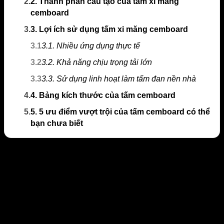
2.
2. Thành phần cấu tạo của tấm xi măng
cemboard
3.
3. Lợi ích sử dụng tấm xi măng cemboard
3.1
3.1. Nhiều ứng dụng thực tế
3.2
3.2. Khả năng chịu trọng tải lớn
3.3
3.3. Sử dụng linh hoạt làm tấm đan nền nhà
4.
4. Bảng kích thước của tấm cemboard
5.
5. 5 ưu điểm vượt trội của tấm cemboard có thể
bạn chưa biết
1. Tấm xi măng cemboard là gì
Cemboard là từ ngữ viết tắt trong tiếng anh của
từ Cement Board (tấm bảng xi măng). Đây là một
vật liệu có kết cấu hơn 70% là xi măng được thiết
kế ép chuẩn theo kích thước 1m22 X 2m44, với
các độ dày mỏng khác nhau, tùy thuộc vào nhu
cầu sử dụng của từng đơn vị.