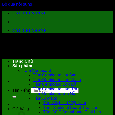
Bỏ qua nội dung
CÁC CHI NHÁNH
CÁC CHI NHÁNH
Trang Chủ
Sản phẩm
Tấm Cemboard
Tấm Cemboard Lót Sàn
Tấm Cemboard Làm Vách
Tấm Cemboard Lợp Mái
Tấm Cemboard Làm Trần
Tìm kiếm:
Tấm Cemboard Giả Gỗ
Tấm Xi Măng
Tấm Allybuild Việt Nam
Tấm Diamond Board Thái Lan
Giỏ hàng
Tấm SCG Smartboard Thái Lan