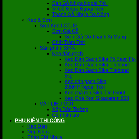
Sàn Gỗ Nhựa Ngoài Trời
Vỉ Gỗ Nhựa Ngoài Trời
Thanh Gỗ Nhựa Đa Năng
Keo & Sơn
Sơn Keo LOTUS
Sơn Giả Gỗ
Sơn Giả Gỗ Thanh Xi Măng
Chất Trám Trét
Sản phẩm SIKA
Keo dán gạch
Keo Dán Gạch Sika 75 Easy Fix
Keo Dán Gạch Sika Tilebond
Keo Dán Gạch Sika Tilebond
5kg
Keo dán gạch Sika
200HP Ngoài Trời
Keo chà ron Sika Tile Grout
Keo Chà Ron Sikaceram 608
VẬT LIỆU MỚI
Xốp Dán Tường
Cỏ nhân tạo
PHỤ KIỆN THI CÔNG
Keo Dán
Nẹp Nhựa
Phào Chỉ Nhựa