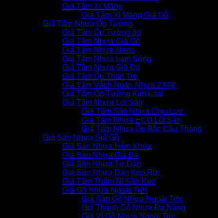
Giá Tấm Xi Măng
Giá Tấm Xi Măng Giả Gỗ
Giá Tấm Nhựa Ốp Tường
Giá Tấm Ốp Tường 3d
Giá Tấm Nhựa Giả Gỗ
Giá Tấm Nhựa Nano
Giá Tấm Nhựa Lam Sóng
Giá Tấm Nhựa Giả Đá
Giá Tấm Ốp Than Tre
Giá Tấm Vách Ngăn Nhựa 2 Mặt
Giá Tấm Ốp Tường Kim Loại
Giá Tấm Nhựa Lót Sàn
Giá Tấm Sàn Nhựa Chịu Lực
Giá Tấm Nhựa ECO Lót Sàn
Giá Tấm Nhựa Ốp Bậc Cầu Thang
Giá Sàn Nhựa Giả Gỗ
Giá Sàn Nhựa Hèm Khóa
Giá Sàn Nhựa Giả Đá
Giá Sàn Nhựa Tự Dán
Giá Sàn Nhựa Dán Keo Rời
Giá Tấm Thảm Nỉ Sẵn Keo
Giá Gỗ Nhựa Ngoài Trời
Giá Sàn Gỗ Nhựa Ngoài Trời
Giá Thanh Gỗ Nhựa Đa Năng
Giá Vỉ Gỗ Nhựa Ngoài Trời