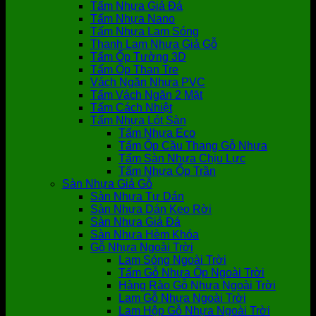
Tấm Nhựa Giả Đá
Tấm Nhựa Nano
Tấm Nhựa Lam Sóng
Thanh Lam Nhựa Giả Gỗ
Tấm Ốp Tường 3D
Tấm Ốp Than Tre
Vách Ngăn Nhựa PVC
Tấm Vách Ngăn 2 Mặt
Tấm Cách Nhiệt
Tấm Nhựa Lót Sàn
Tấm Nhựa Eco
Tấm Ốp Cầu Thang Gỗ Nhựa
Tấm Sàn Nhựa Chịu Lực
Tấm Nhựa Ốp Trần
Sàn Nhựa Giả Gỗ
Sàn Nhựa Tự Dán
Sàn Nhựa Dán Keo Rời
Sàn Nhựa Giả Đá
Sàn Nhựa Hèm Khóa
Gỗ Nhựa Ngoài Trời
Lam Sóng Ngoài Trời
Tấm Gỗ Nhựa Ốp Ngoài Trời
Hàng Rào Gỗ Nhựa Ngoài Trời
Lam Gỗ Nhựa Ngoài Trời
Lam Hộp Gỗ Nhựa Ngoài Trời