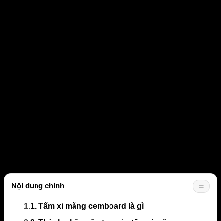
Tìm hiểu kích thước tấm cemboard
Mục lục bài viết (Click để đọc nhanh bài viết):
1. Tấm xi măng cemboard là gì
2. Thành phần cấu tạo của tấm xi măng cemboard
3. Lợi ích sử dụng tấm xi măng cemboard
3.1. Nhiều ứng dụng thực tế
3.2. Khả năng chịu trọng tải lớn
3.3. Sử dụng linh hoạt làm tấm đan nền nhà
4. Bảng kích thước của tấm cemboard
5. 5 ưu điểm vượt trội của tấm cemboard có thể bạn
chưa biết
Nội dung chính
☰
1.
1. Tấm xi măng cemboard là gì