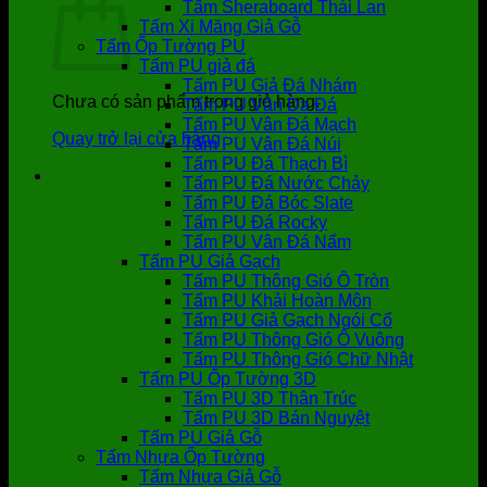
Tấm Sheraboard Thái Lan
Tấm Xi Măng Giả Gỗ
Tấm Ốp Tường PU
Tấm PU giả đá
Tấm PU Giả Đá Nhám
Chưa có sản phẩm trong giỏ hàng.
Tấm PU Vân Da Đá
Tấm PU Vân Đá Mạch
Quay trở lại cửa hàng
Tấm PU Vân Đá Núi
Tấm PU Đá Thạch Bì
Tấm PU Đá Nước Chảy
Tấm PU Đá Bóc Slate
Tấm PU Đá Rocky
Tấm PU Vân Đá Nấm
Tấm PU Giả Gạch
Tấm PU Thông Gió Ô Tròn
Tấm PU Khải Hoàn Môn
Tấm PU Giả Gạch Ngói Cổ
Tấm PU Thông Gió Ô Vuông
Tấm PU Thông Gió Chữ Nhật
Tấm PU Ốp Tường 3D
Tấm PU 3D Thân Trúc
Tấm PU 3D Bán Nguyệt
Tấm PU Giả Gỗ
Tấm Nhựa Ốp Tường
Tấm Nhựa Giả Gỗ