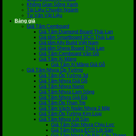
Không Gian Sống Xanh
Tài Liệu Chuyên Ngành
Tư Vấn Vật Liệu
Bảng giá
Giá Tấm Cemboard
Giá Tấm Diamond Board Thái Lan
Giá tấm Smartboard SCG Thái Lan
Giá tấm Ally Build Việt Nam
Giá tấm Shera Board Thái Lan
Giá Tấm Cemboard Vân Gỗ
Giá Tấm Xi Măng
Giá Tấm Xi Măng Giả Gỗ
Giá Tấm Nhựa Ốp Tường
Giá Tấm Ốp Tường 3d
Giá Tấm Nhựa Giả Gỗ
Giá Tấm Nhựa Nano
Giá Tấm Nhựa Lam Sóng
Giá Tấm Nhựa Giả Đá
Giá Tấm Ốp Than Tre
Giá Tấm Vách Ngăn Nhựa 2 Mặt
Giá Tấm Ốp Tường Kim Loại
Giá Tấm Nhựa Lót Sàn
Giá Tấm Sàn Nhựa Chịu Lực
Giá Tấm Nhựa ECO Lót Sàn
Giá Tấm Nhựa Ốp Bậc Cầu Thang