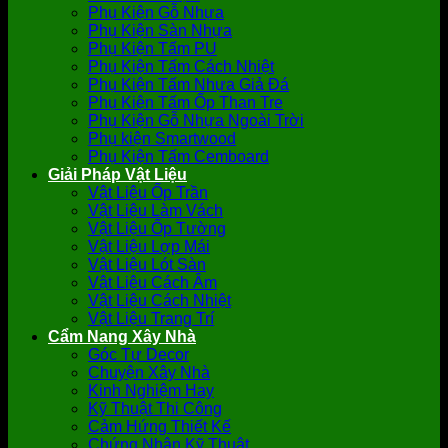
Phụ Kiện Gỗ Nhựa
Phụ Kiện Sàn Nhựa
Phụ Kiện Tấm PU
Phụ Kiện Tấm Cách Nhiệt
Phụ Kiện Tấm Nhựa Giả Đá
Phụ Kiện Tấm Ốp Than Tre
Phụ Kiện Gỗ Nhựa Ngoài Trời
Phụ kiện Smartwood
Phụ Kiện Tấm Cemboard
Giải Pháp Vật Liệu
Vật Liệu Ốp Trần
Vật Liệu Làm Vách
Vật Liệu Ốp Tường
Vật Liệu Lợp Mái
Vật Liệu Lót Sàn
Vật Liệu Cách Âm
Vật Liệu Cách Nhiệt
Vật Liệu Trang Trí
Cẩm Nang Xây Nhà
Góc Tự Decor
Chuyện Xây Nhà
Kinh Nghiệm Hay
Kỹ Thuật Thi Công
Cảm Hứng Thiết Kế
Chứng Nhận Kỹ Thuật