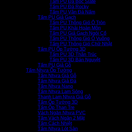
Tấm PU Đá Bóc Slate
Tấm PU Đá Rocky
Tấm PU Vân Đá Nấm
Tấm PU Giả Gạch
Tấm PU Thông Gió Ô Tròn
Tấm PU Khải Hoàn Môn
Tấm PU Giả Gạch Ngói Cổ
Tấm PU Thông Gió Ô Vuông
Tấm PU Thông Gió Chữ Nhật
Tấm PU Ốp Tường 3D
Tấm PU 3D Thân Trúc
Tấm PU 3D Bán Nguyệt
Tấm PU Giả Gỗ
Tấm Nhựa Ốp Tường
Tấm Nhựa Giả Gỗ
Tấm Nhựa Giả Đá
Tấm Nhựa Nano
Tấm Nhựa Lam Sóng
Thanh Lam Nhựa Giả Gỗ
Tấm Ốp Tường 3D
Tấm Ốp Than Tre
Vách Ngăn Nhựa PVC
Tấm Vách Ngăn 2 Mặt
Tấm Cách Nhiệt
Tấm Nhựa Lót Sàn