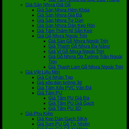
Giá Sàn Nhựa Giả Gỗ
Giá Sàn Nhựa Hèm Khóa
Giá Sàn Nhựa Giả Đá
Giá Sàn Nhựa Tự Dán
Giá Sàn Nhựa Dán Keo Rời
Giá Tấm Thảm Nỉ Sẵn Keo
Giá Gỗ Nhựa Ngoài Trời
Giá Sàn Gỗ Nhựa Ngoài Trời
Giá Thanh Gỗ Nhựa Đa Năng
Giá Vỉ Gỗ Nhựa Ngoài Trời
Giá Gỗ Nhựa Ốp Tường Trần Ngoài
Trời
Giá Thanh Lam Gỗ Nhựa Ngoài Trời
Giá Vật Liệu Mới
Giá Cỏ Nhân Tạo
Giá xốp dán tường 3d
Giá Tấm Xốp PVC Vân Đá
Giá Tấm PU
Giá Tấm PU Giả Đá
Giá Tấm PU Giả Gạch
Giá Tấm PU 3D
Giá Phụ Kiện
Giá Keo Dán Gạch SIKA
Giá Sơn PU Gỗ Tự Nhiên