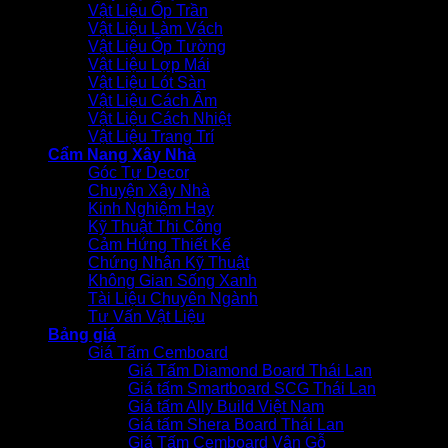
Vật Liệu Ốp Trần
Vật Liệu Làm Vách
Vật Liệu Ốp Tường
Vật Liệu Lợp Mái
Vật Liệu Lót Sàn
Vật Liệu Cách Âm
Vật Liệu Cách Nhiệt
Vật Liệu Trang Trí
Cẩm Nang Xây Nhà
Góc Tự Decor
Chuyện Xây Nhà
Kinh Nghiệm Hay
Kỹ Thuật Thi Công
Cảm Hứng Thiết Kế
Chứng Nhận Kỹ Thuật
Không Gian Sống Xanh
Tài Liệu Chuyên Ngành
Tư Vấn Vật Liệu
Bảng giá
Giá Tấm Cemboard
Giá Tấm Diamond Board Thái Lan
Giá tấm Smartboard SCG Thái Lan
Giá tấm Ally Build Việt Nam
Giá tấm Shera Board Thái Lan
Giá Tấm Cemboard Vân Gỗ