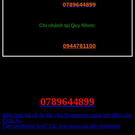
0789644899
Tel – Zalo:
===============
Chi nhánh tại Quy Nhơn:
201 Ngô Mây, P. Quang Trung. Quy Nhơn
0944781100
Tel – Zalo:
0789644899
Bảng báo giá gỗ ốp trần nhà Smartwood ngoài trời đẳng cấp
Châu Âu
Tấm cemboard là gì? Các ứng dụng của tấm cemboard