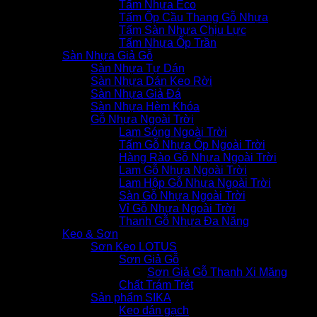
Tấm Nhựa Eco
Tấm Ốp Cầu Thang Gỗ Nhựa
Tấm Sàn Nhựa Chịu Lực
Tấm Nhựa Ốp Trần
Sàn Nhựa Giả Gỗ
Sàn Nhựa Tự Dán
Sàn Nhựa Dán Keo Rời
Sàn Nhựa Giả Đá
Sàn Nhựa Hèm Khóa
Gỗ Nhựa Ngoài Trời
Lam Sóng Ngoài Trời
Tấm Gỗ Nhựa Ốp Ngoài Trời
Hàng Rào Gỗ Nhựa Ngoài Trời
Lam Gỗ Nhựa Ngoài Trời
Lam Hộp Gỗ Nhựa Ngoài Trời
Sàn Gỗ Nhựa Ngoài Trời
Vỉ Gỗ Nhựa Ngoài Trời
Thanh Gỗ Nhựa Đa Năng
Keo & Sơn
Sơn Keo LOTUS
Sơn Giả Gỗ
Sơn Giả Gỗ Thanh Xi Măng
Chất Trám Trét
Sản phẩm SIKA
Keo dán gạch