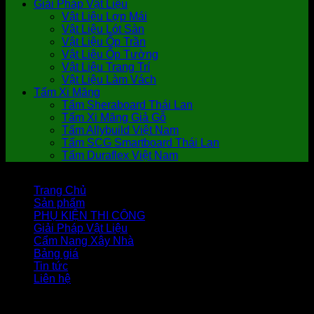
Giải Pháp Vật Liệu
Vật Liệu Lợp Mái
Vật Liệu Lót Sàn
Vật Liệu Ốp Trần
Vật Liệu Ốp Tường
Vật Liệu Trang Trí
Vật Liệu Làm Vách
Tấm Xi Măng
Tấm Sheraboard Thái Lan
Tấm Xi Măng Giả Gỗ
Tấm Allybuild Việt Nam
Tấm SCG Smartboard Thái Lan
Tấm Duraflex Việt Nam
Trang Chủ
Sản phẩm
PHỤ KIỆN THI CÔNG
Giải Pháp Vật Liệu
Cẩm Nang Xây Nhà
Bảng giá
Tin tức
Liên hệ
Copyright 2026 ©
Vật Liệu Nhà Xanh