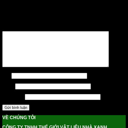
Để lại một bình luận
Email của bạn sẽ không được hiển thị công khai.
Các
trường bắt buộc được đánh dấu
*
Bình luận
*
Tên
Email
Trang web
VỀ CHÚNG TÔI
CÔNG TY TNHH THẾ GIỚI VẬT LIỆU NHÀ XANH