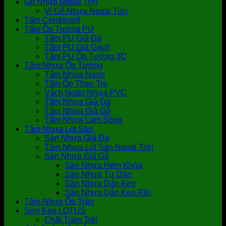
Gỗ Nhựa Ngoài Trời
Vỉ Gỗ Nhựa Ngoài Trời
Tấm Cemboard
Tấm Ốp Tường PU
Tấm PU Giả Đá
Tấm PU Giả Gạch
Tấm PU Ốp Tường 3D
Tấm Nhựa Ốp Tường
Tấm Nhựa Nano
Tấm Ốp Than Tre
Vách Ngăn Nhựa PVC
Tấm Nhựa Giả Đá
Tấm Nhựa Giả Gỗ
Tấm Nhựa Lam Sóng
Tấm Nhựa Lót Sàn
Sàn Nhựa Giả Đá
Tấm Nhựa Lót Sàn Ngoài Trời
Sàn Nhựa Giả Gỗ
Sàn Nhựa Hèm Khóa
Sàn Nhựa Tự Dán
Sàn Nhựa Dán Keo
Sàn Nhựa Dán Keo Rời
Tấm Nhựa Ốp Trần
Sơn Keo LOTUS
Chất Trám Trét