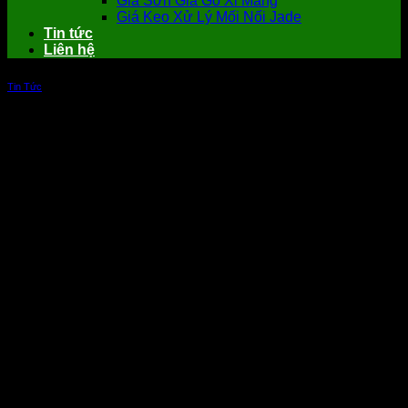
Giá Sơn Giả Gỗ Xi Măng
Giá Keo Xử Lý Mối Nối Jade
Tin tức
Liên hệ
Tin Tức
Kích thước tấm cemboard và 5 lý do
nên chọn tấm cemboard