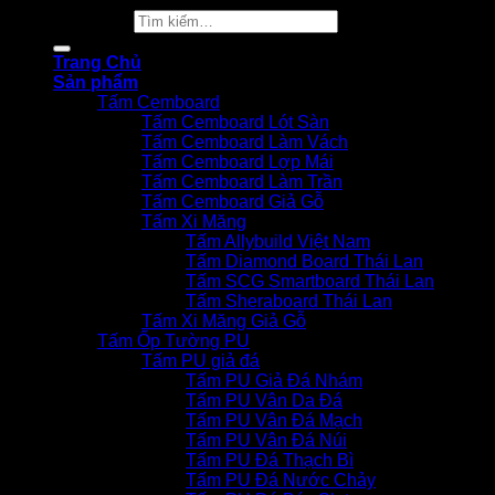
Tìm kiếm:
Trang Chủ
Sản phẩm
Tấm Cemboard
Tấm Cemboard Lót Sàn
Tấm Cemboard Làm Vách
Tấm Cemboard Lợp Mái
Tấm Cemboard Làm Trần
Tấm Cemboard Giả Gỗ
Tấm Xi Măng
Tấm Allybuild Việt Nam
Tấm Diamond Board Thái Lan
Tấm SCG Smartboard Thái Lan
Tấm Sheraboard Thái Lan
Tấm Xi Măng Giả Gỗ
Tấm Ốp Tường PU
Tấm PU giả đá
Tấm PU Giả Đá Nhám
Tấm PU Vân Da Đá
Tấm PU Vân Đá Mạch
Tấm PU Vân Đá Núi
Tấm PU Đá Thạch Bì
Tấm PU Đá Nước Chảy