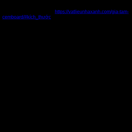
cemboard
mm
2400 mm
Tham khảo thêm bài viết
https://vatlieunhaxanh.com/gia-tam-
cemboard/#kích_thước
Kích thước tấm cemboard