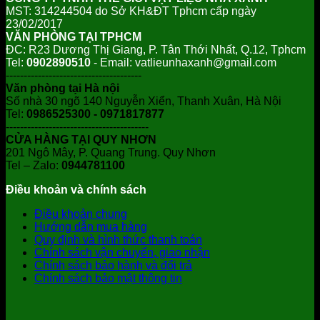
MST: 314244504 do Sở KH&ĐT Tphcm cấp ngày
23/02/2017
VĂN PHÒNG TẠI TPHCM
ĐC: R23 Dương Thị Giang, P. Tân Thới Nhất, Q.12, Tphcm
Tel:
0902890510
- Email: vatlieunhaxanh@gmail.com
--------------------------------------
Văn phòng tại Hà nội
Số nhà 30 ngõ 140 Nguyễn Xiển, Thanh Xuân, Hà Nội
Tel:
0986525300 - 0971817877
----------------------------------------
CỬA HÀNG TẠI QUY NHƠN
201 Ngô Mây, P. Quang Trung. Quy Nhơn
Tel – Zalo:
0944781100
Điều khoản và chính sách
Điều khoản chung
Hướng dẫn mua hàng
Quy định và hình thức thanh toán
Chính sách vận chuyển, giao nhận
Chính sách bảo hành và đổi trả
Chính sách bảo mật thông tin