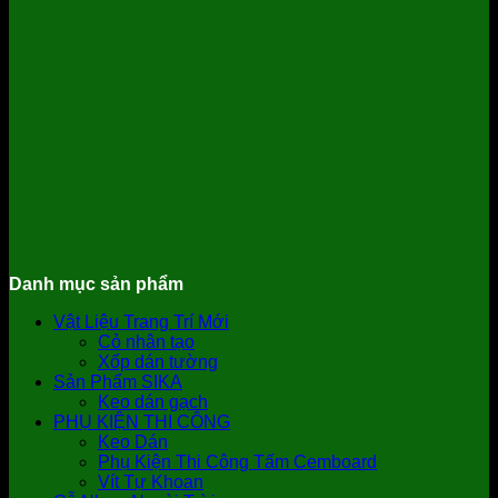
Danh mục sản phẩm
Vật Liệu Trang Trí Mới
Cỏ nhân tạo
Xốp dán tường
Sản Phẩm SIKA
Keo dán gạch
PHỤ KIỆN THI CÔNG
Keo Dán
Phụ Kiện Thi Công Tấm Cemboard
Vít Tự Khoan