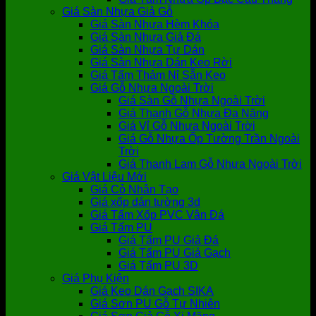
Giá Sàn Nhựa Giả Gỗ
Giá Sàn Nhựa Hèm Khóa
Giá Sàn Nhựa Giả Đá
Giá Sàn Nhựa Tự Dán
Giá Sàn Nhựa Dán Keo Rời
Giá Tấm Thảm Nỉ Sẵn Keo
Giá Gỗ Nhựa Ngoài Trời
Giá Sàn Gỗ Nhựa Ngoài Trời
Giá Thanh Gỗ Nhựa Đa Năng
Giá Vỉ Gỗ Nhựa Ngoài Trời
Giá Gỗ Nhựa Ốp Tường Trần Ngoài
Trời
Giá Thanh Lam Gỗ Nhựa Ngoài Trời
Giá Vật Liệu Mới
Giá Cỏ Nhân Tạo
Giá xốp dán tường 3d
Giá Tấm Xốp PVC Vân Đá
Giá Tấm PU
Giá Tấm PU Giả Đá
Giá Tấm PU Giả Gạch
Giá Tấm PU 3D
Giá Phụ Kiện
Giá Keo Dán Gạch SIKA
Giá Sơn PU Gỗ Tự Nhiên