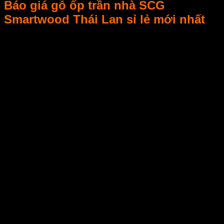
Báo giá gỗ ốp trần nhà SCG
Smartwood Thái Lan sỉ lẻ mới nhất
Gỗ ốp trần nhà SCG Smartwood Thái Lan là dòng sản phẩm
đa năng, dể dàng đáp ứng linh hoạt yêu cầu thiết kế trang trí
nhiều hạng mục của công trình như ốp trần trong nhà hay
ngoài nhà, ốp sê nô, ban công…Từ sự ứng dụng đa dạng
này cùng với mức giá khá rẻ, bạn có thể dùng gỗ ốp trần nhà
Smartwood để trang trí vào một hay nhiều hạng mục khác
của ngôi nhà, tạo nên sự phối hợp hài hòa, một vẻ đẹp thanh
lịch, mộc mạc đậm chất của gỗ cho ngôi nhà của bạn. Bên
dưới là bảng báo giá gỗ ốp trần nhà SCG Smartwood Thái
Lan theo từng chủng loại và quy cách cụ thể