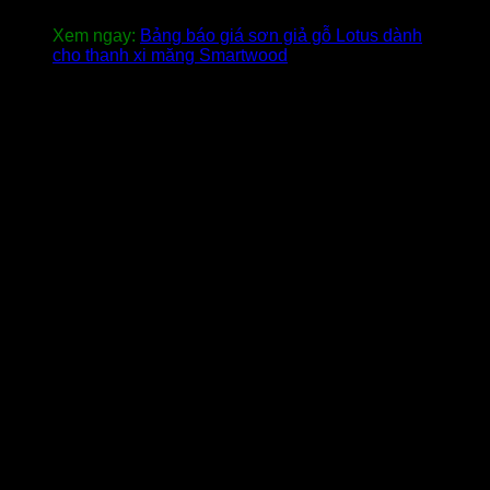
Xem ngay:
Bảng báo giá sơn giả gỗ Lotus dành
cho thanh xi măng Smartwood