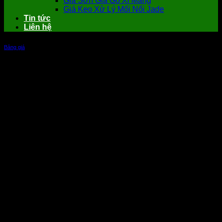
Giá Sơn Giả Gỗ Xi Măng
Giá Keo Xử Lý Mối Nối Jade
Tin tức
Liên hệ
Bảng giá
Bảng báo giá gỗ ốp trần nhà Smartwood
ngoài trời đẳng cấp Châu Âu