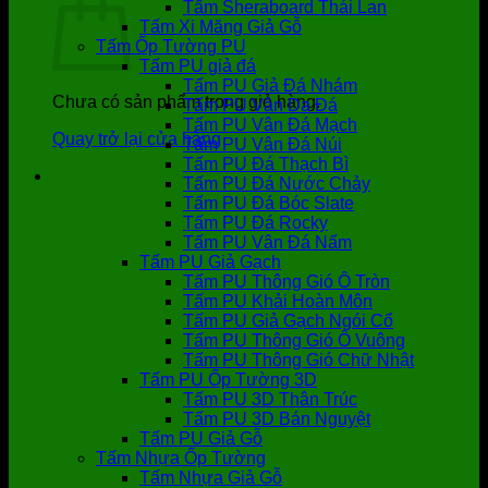
Tấm Sheraboard Thái Lan
Tấm Xi Măng Giả Gỗ
Tấm Ốp Tường PU
Tấm PU giả đá
Tấm PU Giả Đá Nhám
Chưa có sản phẩm trong giỏ hàng.
Tấm PU Vân Da Đá
Tấm PU Vân Đá Mạch
Quay trở lại cửa hàng
Tấm PU Vân Đá Núi
Tấm PU Đá Thạch Bì
Tấm PU Đá Nước Chảy
Tấm PU Đá Bóc Slate
Tấm PU Đá Rocky
Tấm PU Vân Đá Nấm
Tấm PU Giả Gạch
Tấm PU Thông Gió Ô Tròn
Tấm PU Khải Hoàn Môn
Tấm PU Giả Gạch Ngói Cổ
Tấm PU Thông Gió Ô Vuông
Tấm PU Thông Gió Chữ Nhật
Tấm PU Ốp Tường 3D
Tấm PU 3D Thân Trúc
Tấm PU 3D Bán Nguyệt
Tấm PU Giả Gỗ
Tấm Nhựa Ốp Tường
Tấm Nhựa Giả Gỗ