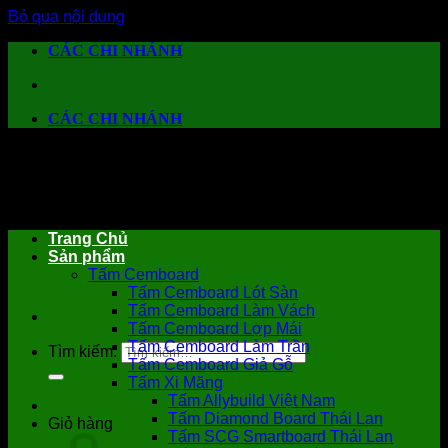
Bỏ qua nội dung
CÁC CHI NHÁNH
CÁC CHI NHÁNH
Trang Chủ
Sản phẩm
Tấm Cemboard
Tấm Cemboard Lót Sàn
Tấm Cemboard Làm Vách
Tấm Cemboard Lợp Mái
Tấm Cemboard Làm Trần
Tìm kiếm:
Tấm Cemboard Giả Gỗ
Tấm Xi Măng
Tấm Allybuild Việt Nam
Tấm Diamond Board Thái Lan
Giỏ hàng
Tấm SCG Smartboard Thái Lan