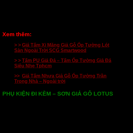
Xem thêm:
> >
Giá Tấm Xi Măng Giả Gỗ Ốp Tường Lót
Sàn Ngoài Trời SCG Smartwood
> >
Tấm PU Giả Đá – Tấm Ốp Tường Giả Đá
Siêu Nhẹ Tphcm
>>
Giá Tấm Nhựa Giả Gỗ Ốp Tường Trần
Trong Nhà – Ngoài trời
PHỤ KIỆN ĐI KÈM – SƠN GIẢ GỖ LOTUS
Bộ sản phẩm sơn giả gỗ cao cấp Lotus là loại sơn chuyên
dụng để sơn phủ cho thanh xi măng giả gỗ, được nghiên
cứu và kiểm định nghiêm ngặt để đáp ứng tốt nhất các yêu
cầu khắc khe cho dòng sản phẩm xi măng giả gỗ. Đây là sản
phẩm được khuyến cáo sử dụng đi kèm để đảm bảo các yêu
cầu về chất lượng, độ bền và tính thẩm mỹ cao nhất.