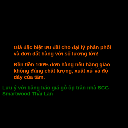
Giá đặc biệt ưu đãi cho đại lý phân phối
và đơn đặt hàng với số lượng lớn!
Đền tiền 100% đơn hàng nếu hàng giao
không đúng chất lượng, xuất xứ và độ
dày của tấm.
Lưu ý với bảng báo giá gỗ ốp trần nhà SCG
Smartwood Thái Lan
Bảng giá gỗ ốp trần nhà SCG Smartwood Thái Lan
được cập nhập thường xuyên tùy theo tỷ giá và giá
nhập khẩu. Mọi sự thay đổi về giá sẽ được chúng tôi
thông báo trước 1 tuần.
Báo giá gỗ ốp trần nhà Smartwood trên được áp dụng