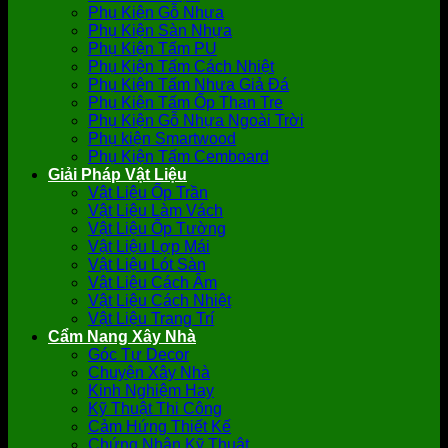
Phụ Kiện Gỗ Nhựa
Phụ Kiện Sàn Nhựa
Phụ Kiện Tấm PU
Phụ Kiện Tấm Cách Nhiệt
Phụ Kiện Tấm Nhựa Giả Đá
Phụ Kiện Tấm Ốp Than Tre
Phụ Kiện Gỗ Nhựa Ngoài Trời
Phụ kiện Smartwood
Phụ Kiện Tấm Cemboard
Giải Pháp Vật Liệu
Vật Liệu Ốp Trần
Vật Liệu Làm Vách
Vật Liệu Ốp Tường
Vật Liệu Lợp Mái
Vật Liệu Lót Sàn
Vật Liệu Cách Âm
Vật Liệu Cách Nhiệt
Vật Liệu Trang Trí
Cẩm Nang Xây Nhà
Góc Tự Decor
Chuyện Xây Nhà
Kinh Nghiệm Hay
Kỹ Thuật Thi Công
Cảm Hứng Thiết Kế
Chứng Nhận Kỹ Thuật