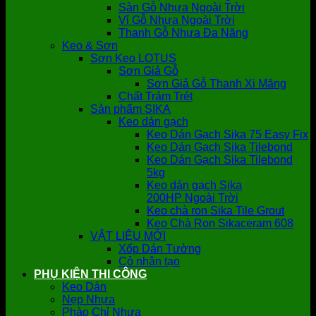
Sàn Gỗ Nhựa Ngoài Trời
Vỉ Gỗ Nhựa Ngoài Trời
Thanh Gỗ Nhựa Đa Năng
Keo & Sơn
Sơn Keo LOTUS
Sơn Giả Gỗ
Sơn Giả Gỗ Thanh Xi Măng
Chất Trám Trét
Sản phẩm SIKA
Keo dán gạch
Keo Dán Gạch Sika 75 Easy Fix
Keo Dán Gạch Sika Tilebond
Keo Dán Gạch Sika Tilebond
5kg
Keo dán gạch Sika
200HP Ngoài Trời
Keo chà ron Sika Tile Grout
Keo Chà Ron Sikaceram 608
VẬT LIỆU MỚI
Xốp Dán Tường
Cỏ nhân tạo
PHỤ KIỆN THI CÔNG
Keo Dán
Nẹp Nhựa
Phào Chỉ Nhựa