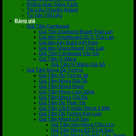
Không Gian Sống Xanh
Tài Liệu Chuyên Ngành
Tư Vấn Vật Liệu
Bảng giá
Giá Tấm Cemboard
Giá Tấm Diamond Board Thái Lan
Giá tấm Smartboard SCG Thái Lan
Giá tấm Ally Build Việt Nam
Giá tấm Shera Board Thái Lan
Giá Tấm Cemboard Vân Gỗ
Giá Tấm Xi Măng
Giá Tấm Xi Măng Giả Gỗ
Giá Tấm Nhựa Ốp Tường
Giá Tấm Ốp Tường 3d
Giá Tấm Nhựa Giả Gỗ
Giá Tấm Nhựa Nano
Giá Tấm Nhựa Lam Sóng
Giá Tấm Nhựa Giả Đá
Giá Tấm Ốp Than Tre
Giá Tấm Vách Ngăn Nhựa 2 Mặt
Giá Tấm Ốp Tường Kim Loại
Giá Tấm Nhựa Lót Sàn
Giá Tấm Sàn Nhựa Chịu Lực
Giá Tấm Nhựa ECO Lót Sàn
Giá Tấm Nhựa Ốp Bậc Cầu Thang