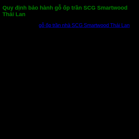
Quy định bảo hành gỗ ốp trần SCG Smartwood
Thái Lan
Sản phẩm
gỗ ốp trần nhà SCG Smartwood Thái Lan
được bảo hành theo đúng cam kết của nhà sản xuất.
Hỗ trợ kỹ thuật và tư vấn 24/24h cho mọi đơn hàng.
Hoàn tiền và đền bù 100% đơn hàng nếu sản phẩm
giao không đúng chất lượng và độ dày theo tiêu chuẩn
công bố của nhà máy.
Sản phẩm được bảo hành 30 năm theo tiêu chuẩn
công bố của nhà sản xuất.