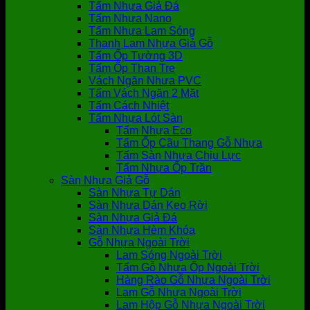
Tấm Nhựa Giả Đá
Tấm Nhựa Nano
Tấm Nhựa Lam Sóng
Thanh Lam Nhựa Giả Gỗ
Tấm Ốp Tường 3D
Tấm Ốp Than Tre
Vách Ngăn Nhựa PVC
Tấm Vách Ngăn 2 Mặt
Tấm Cách Nhiệt
Tấm Nhựa Lót Sàn
Tấm Nhựa Eco
Tấm Ốp Cầu Thang Gỗ Nhựa
Tấm Sàn Nhựa Chịu Lực
Tấm Nhựa Ốp Trần
Sàn Nhựa Giả Gỗ
Sàn Nhựa Tự Dán
Sàn Nhựa Dán Keo Rời
Sàn Nhựa Giả Đá
Sàn Nhựa Hèm Khóa
Gỗ Nhựa Ngoài Trời
Lam Sóng Ngoài Trời
Tấm Gỗ Nhựa Ốp Ngoài Trời
Hàng Rào Gỗ Nhựa Ngoài Trời
Lam Gỗ Nhựa Ngoài Trời
Lam Hộp Gỗ Nhựa Ngoài Trời