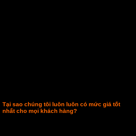
Tại sao chúng tôi luôn luôn có mức giá tốt
nhất cho mọi khách hàng?
Với mục đích đem lại các giá trị tối đa cho khách hàng nên
chúng tôi luôn nỗ lực hết sức để có 1 mức giá gỗ ốp trần nhà
tốt nhất đem đến cho khách hàng. Một sản phẩm để có được