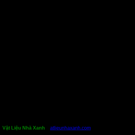
Vật Liệu Nhà Xanh
(v
atlieunhaxanh.com
) là nhà nhập khẩu
và phân phối các loại vật liệu trang trí nội ngoại thất số 1 tại