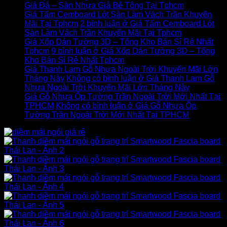
Giả Đá – Sàn Nhựa Giả Bê Tông Tại Tphcm
Giá Tấm Cemboard Lót Sàn Làm Vách Trần Khuyến
Mãi Tại Tphcm
2 bình luận
ở Giá Tấm Cemboard Lót
Sàn Làm Vách Trần Khuyến Mãi Tại Tphcm
Giá Xốp Dán Tường 3D – Tổng Kho Bán Sỉ Rẻ Nhất
Tphcm
9 bình luận
ở Giá Xốp Dán Tường 3D – Tổng
Kho Bán Sỉ Rẻ Nhất Tphcm
Giá Thanh Lam Gỗ Nhựa Ngoài Trời Khuyến Mãi Lớn
Tháng Này
Không có bình luận
ở Giá Thanh Lam Gỗ
Nhựa Ngoài Trời Khuyến Mãi Lớn Tháng Này
Giá Gỗ Nhựa Ốp Tường Trần Ngoài Trời Mới Nhất Tại
TPHCM
Không có bình luận
ở Giá Gỗ Nhựa Ốp
Tường Trần Ngoài Trời Mới Nhất Tại TPHCM