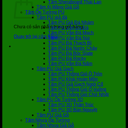
Tấm Sheraboard Thái Lan
Tấm Xi Măng Giả Gỗ
Tấm Ốp Tường PU
Tấm PU giả đá
Tấm PU Giả Đá Nhám
Chưa có sản phẩm trong giỏ hàng.
Tấm PU Vân Da Đá
Tấm PU Vân Đá Mạch
Quay trở lại cửa hàng
Tấm PU Vân Đá Núi
Tấm PU Đá Thạch Bì
Tấm PU Đá Nước Chảy
Tấm PU Đá Bóc Slate
Tấm PU Đá Rocky
Tấm PU Vân Đá Nấm
Tấm PU Giả Gạch
Tấm PU Thông Gió Ô Tròn
Tấm PU Khải Hoàn Môn
Tấm PU Giả Gạch Ngói Cổ
Tấm PU Thông Gió Ô Vuông
Tấm PU Thông Gió Chữ Nhật
Tấm PU Ốp Tường 3D
Tấm PU 3D Thân Trúc
Tấm PU 3D Bán Nguyệt
Tấm PU Giả Gỗ
Tấm Nhựa Ốp Tường
Tấm Nhựa Giả Gỗ