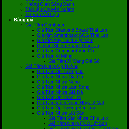
Không Gian Sống Xanh
Tài Liệu Chuyên Ngành
Tư Vấn Vật Liệu
Bảng giá
Giá Tấm Cemboard
Giá Tấm Diamond Board Thái Lan
Giá tấm Smartboard SCG Thái Lan
Giá tấm Ally Build Việt Nam
Giá tấm Shera Board Thái Lan
Giá Tấm Cemboard Vân Gỗ
Giá Tấm Xi Măng
Giá Tấm Xi Măng Giả Gỗ
Giá Tấm Nhựa Ốp Tường
Giá Tấm Ốp Tường 3d
Giá Tấm Nhựa Giả Gỗ
Giá Tấm Nhựa Nano
Giá Tấm Nhựa Lam Sóng
Giá Tấm Nhựa Giả Đá
Giá Tấm Ốp Than Tre
Giá Tấm Vách Ngăn Nhựa 2 Mặt
Giá Tấm Ốp Tường Kim Loại
Giá Tấm Nhựa Lót Sàn
Giá Tấm Sàn Nhựa Chịu Lực
Giá Tấm Nhựa ECO Lót Sàn
Giá Tấm Nhựa Ốp Bậc Cầu Thang