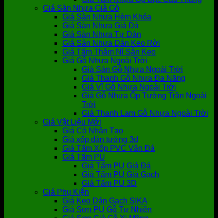
Giá Sàn Nhựa Giả Gỗ
Giá Sàn Nhựa Hèm Khóa
Giá Sàn Nhựa Giả Đá
Giá Sàn Nhựa Tự Dán
Giá Sàn Nhựa Dán Keo Rời
Giá Tấm Thảm Nỉ Sẵn Keo
Giá Gỗ Nhựa Ngoài Trời
Giá Sàn Gỗ Nhựa Ngoài Trời
Giá Thanh Gỗ Nhựa Đa Năng
Giá Vỉ Gỗ Nhựa Ngoài Trời
Giá Gỗ Nhựa Ốp Tường Trần Ngoài
Trời
Giá Thanh Lam Gỗ Nhựa Ngoài Trời
Giá Vật Liệu Mới
Giá Cỏ Nhân Tạo
Giá xốp dán tường 3d
Giá Tấm Xốp PVC Vân Đá
Giá Tấm PU
Giá Tấm PU Giả Đá
Giá Tấm PU Giả Gạch
Giá Tấm PU 3D
Giá Phụ Kiện
Giá Keo Dán Gạch SIKA
Giá Sơn PU Gỗ Tự Nhiên