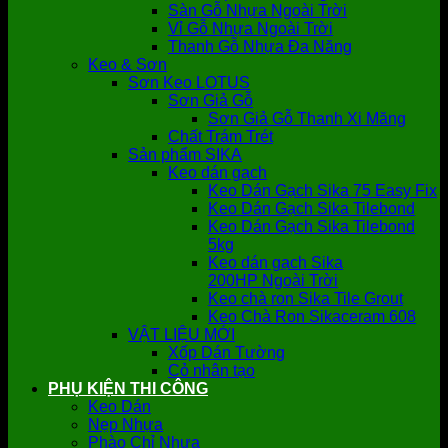
Sàn Gỗ Nhựa Ngoài Trời
Vỉ Gỗ Nhựa Ngoài Trời
Thanh Gỗ Nhựa Đa Năng
Keo & Sơn
Sơn Keo LOTUS
Sơn Giả Gỗ
Sơn Giả Gỗ Thanh Xi Măng
Chất Trám Trét
Sản phẩm SIKA
Keo dán gạch
Keo Dán Gạch Sika 75 Easy Fix
Keo Dán Gạch Sika Tilebond
Keo Dán Gạch Sika Tilebond
5kg
Keo dán gạch Sika
200HP Ngoài Trời
Keo chà ron Sika Tile Grout
Keo Chà Ron Sikaceram 608
VẬT LIỆU MỚI
Xốp Dán Tường
Cỏ nhân tạo
PHỤ KIỆN THI CÔNG
Keo Dán
Nẹp Nhựa
Phào Chỉ Nhựa