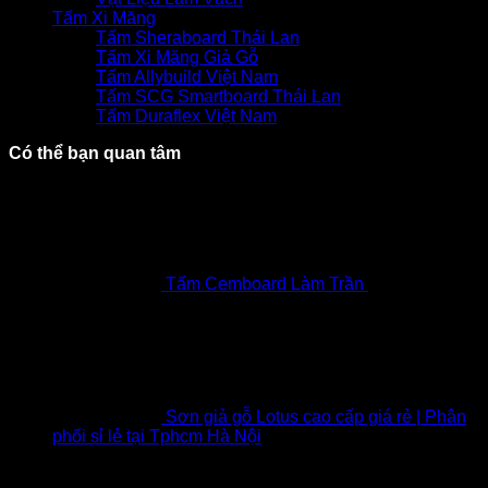
Tấm Xi Măng
Tấm Sheraboard Thái Lan
Tấm Xi Măng Giả Gỗ
Tấm Allybuild Việt Nam
Tấm SCG Smartboard Thái Lan
Tấm Duraflex Việt Nam
Có thể bạn quan tâm
Tấm Cemboard Làm Trần
₫
130,000
Giá
gốc là: ₫130,000.
₫
110,000
Giá hiện tại là: ₫110,000.
Sơn giả gỗ Lotus cao cấp giá rẻ | Phân
phối sỉ lẻ tại Tphcm Hà Nội