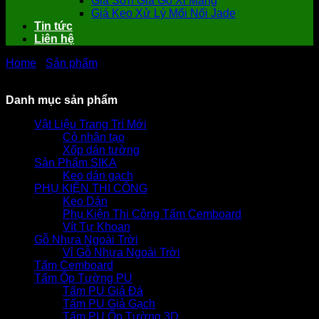
Giá Sơn Giả Gỗ Xi Măng
Giá Keo Xử Lý Mối Nối Jade
Tin tức
Liên hệ
Home
-
Sản phẩm
-
-
-
Thanh diềm mái ngói gỗ trang trí
Smartwood Fascia board Thái Lan
Danh mục sản phẩm
Vật Liệu Trang Trí Mới
Cỏ nhân tạo
Xốp dán tường
Sản Phẩm SIKA
Keo dán gạch
PHỤ KIỆN THI CÔNG
Keo Dán
Phụ Kiện Thi Công Tấm Cemboard
Vít Tự Khoan
Gỗ Nhựa Ngoài Trời
Vỉ Gỗ Nhựa Ngoài Trời
Tấm Cemboard
Tấm Ốp Tường PU
Tấm PU Giả Đá
Tấm PU Giả Gạch
Tấm PU Ốp Tường 3D