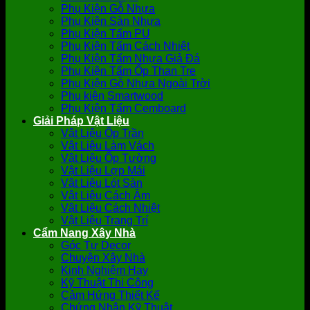
Phụ Kiện Gỗ Nhựa
Phụ Kiện Sàn Nhựa
Phụ Kiện Tấm PU
Phụ Kiện Tấm Cách Nhiệt
Phụ Kiện Tấm Nhựa Giả Đá
Phụ Kiện Tấm Ốp Than Tre
Phụ Kiện Gỗ Nhựa Ngoài Trời
Phụ kiện Smartwood
Phụ Kiện Tấm Cemboard
Giải Pháp Vật Liệu
Vật Liệu Ốp Trần
Vật Liệu Làm Vách
Vật Liệu Ốp Tường
Vật Liệu Lợp Mái
Vật Liệu Lót Sàn
Vật Liệu Cách Âm
Vật Liệu Cách Nhiệt
Vật Liệu Trang Trí
Cẩm Nang Xây Nhà
Góc Tự Decor
Chuyện Xây Nhà
Kinh Nghiệm Hay
Kỹ Thuật Thi Công
Cảm Hứng Thiết Kế
Chứng Nhận Kỹ Thuật