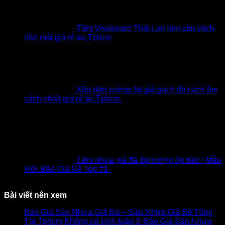
Tấm Vivaboard Thái Lan làm sàn vách
trần mái giá rẻ tại Tphcm
Xốp dán tường 3d giả gạch đá cách âm
cách nhiệt giá rẻ tại Tphcm
₫
12,000
Giá gốc là:
₫12,000.
₫
10,000
Giá hiện tại là: ₫10,000.
Tấm nhựa giả đá ốp tường ốp trần | Mẫu
Mới Báo Giá Rẻ Top #1
₫
240,000
Giá gốc là:
₫240,000.
₫
215,000
Giá hiện tại là: ₫215,000.
Bài viết nên xem
Báo Giá Sàn Nhựa Giả Đá – Sàn Nhựa Giả Bê Tông
Tại Tphcm
Không có bình luận
ở Báo Giá Sàn Nhựa