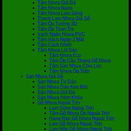
Tấm Nhựa Giả Đá
Tấm Nhựa Nano
Tấm Nhựa Lam Sóng
Thanh Lam Nhựa Giả Gỗ
Tấm Ốp Tường 3D
Tấm Ốp Than Tre
Vách Ngăn Nhựa PVC
Tấm Vách Ngăn 2 Mặt
Tấm Cách Nhiệt
Tấm Nhựa Lót Sàn
Tấm Nhựa Eco
Tấm Ốp Cầu Thang Gỗ Nhựa
Tấm Sàn Nhựa Chịu Lực
Tấm Nhựa Ốp Trần
Sàn Nhựa Giả Gỗ
Sàn Nhựa Tự Dán
Sàn Nhựa Dán Keo Rời
Sàn Nhựa Giả Đá
Sàn Nhựa Hèm Khóa
Gỗ Nhựa Ngoài Trời
Lam Sóng Ngoài Trời
Tấm Gỗ Nhựa Ốp Ngoài Trời
Hàng Rào Gỗ Nhựa Ngoài Trời
Lam Gỗ Nhựa Ngoài Trời
Lam Hộp Gỗ Nhựa Ngoài Trời