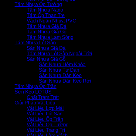
Tấm Nhựa Ốp Tường
Tấm Nhựa Nano
Tấm Ốp Than Tre
Vách Ngăn Nhựa PVC
Tấm Nhựa Giả Đá
Tấm Nhựa Giả Gỗ
Tấm Nhựa Lam Sóng
Tấm Nhựa Lót Sàn
Sàn Nhựa Giả Đá
Tấm Nhựa Lót Sàn Ngoài Trời
Sàn Nhựa Giả Gỗ
Sàn Nhựa Hèm Khóa
Sàn Nhựa Tự Dán
Sàn Nhựa Dán Keo
Sàn Nhựa Dán Keo Rời
Tấm Nhựa Ốp Trần
Sơn Keo LOTUS
Chất Trám Trét
Giải Pháp Vật Liệu
Vật Liệu Lợp Mái
Vật Liệu Lót Sàn
Vật Liệu Ốp Trần
Vật Liệu Ốp Tường
Vật Liệu Trang Trí
Vật Liệu Làm Vách