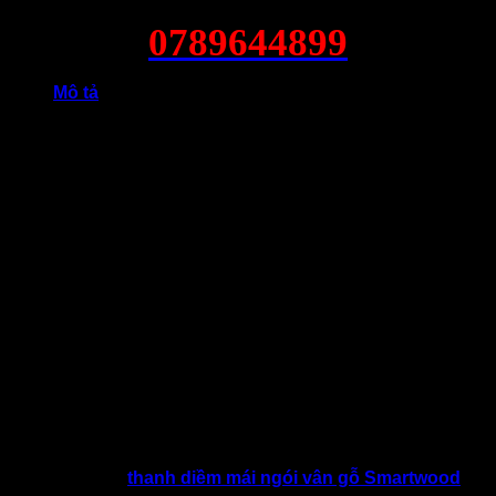
0789644899
Mô tả
5/5 - (1 bình chọn)
Bạn muốn tạo điểm nhấn cho căn hộ của mình thật ấn tượng
theo phong cách Châu Âu? Điều đó đã không còn quá khó
khăn khi đã có
thanh diềm mái ngói vân gỗ Smartwood
–