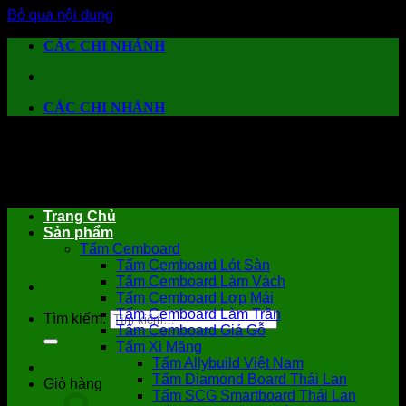
Bỏ qua nội dung
CÁC CHI NHÁNH
CÁC CHI NHÁNH
Trang Chủ
Sản phẩm
Tấm Cemboard
Tấm Cemboard Lót Sàn
Tấm Cemboard Làm Vách
Tấm Cemboard Lợp Mái
Tấm Cemboard Làm Trần
Tìm kiếm:
Tấm Cemboard Giả Gỗ
Tấm Xi Măng
Tấm Allybuild Việt Nam
Tấm Diamond Board Thái Lan
Giỏ hàng
Tấm SCG Smartboard Thái Lan