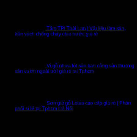
Tấm TPI Thái Lan | Vật liệu làm sàn,
trần vách chống cháy chịu nước giá rẻ
Vỉ gỗ nhựa lót sàn ban công sân thượng
sân vườn ngoài trời giá rẻ tại Tphcm
Sơn giả gỗ Lotus cao cấp giá rẻ | Phân
phối sỉ lẻ tại Tphcm Hà Nội