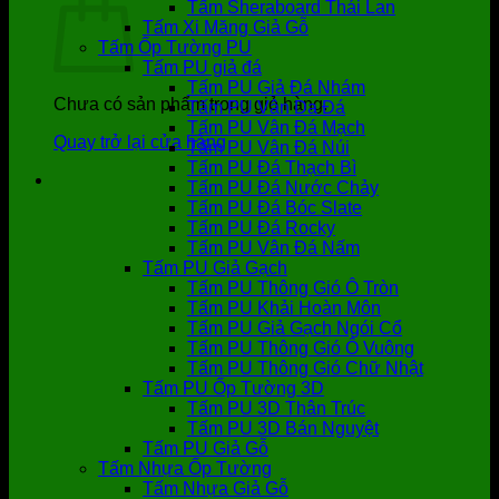
Tấm Sheraboard Thái Lan
Tấm Xi Măng Giả Gỗ
Tấm Ốp Tường PU
Tấm PU giả đá
Tấm PU Giả Đá Nhám
Chưa có sản phẩm trong giỏ hàng.
Tấm PU Vân Da Đá
Tấm PU Vân Đá Mạch
Quay trở lại cửa hàng
Tấm PU Vân Đá Núi
Tấm PU Đá Thạch Bì
Tấm PU Đá Nước Chảy
Tấm PU Đá Bóc Slate
Tấm PU Đá Rocky
Tấm PU Vân Đá Nấm
Tấm PU Giả Gạch
Tấm PU Thông Gió Ô Tròn
Tấm PU Khải Hoàn Môn
Tấm PU Giả Gạch Ngói Cổ
Tấm PU Thông Gió Ô Vuông
Tấm PU Thông Gió Chữ Nhật
Tấm PU Ốp Tường 3D
Tấm PU 3D Thân Trúc
Tấm PU 3D Bán Nguyệt
Tấm PU Giả Gỗ
Tấm Nhựa Ốp Tường
Tấm Nhựa Giả Gỗ