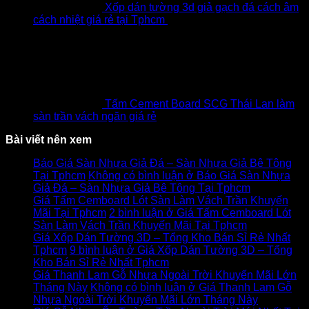
Xốp dán tường 3d giả gạch đá cách âm
cách nhiệt giá rẻ tại Tphcm
₫
12,000
Giá gốc là:
₫12,000.
₫
10,000
Giá hiện tại là: ₫10,000.
Tấm Cement Board SCG Thái Lan làm
sàn trần vách ngăn giá rẻ
Bài viết nên xem
Báo Giá Sàn Nhựa Giả Đá – Sàn Nhựa Giả Bê Tông
Tại Tphcm
Không có bình luận
ở Báo Giá Sàn Nhựa
Giả Đá – Sàn Nhựa Giả Bê Tông Tại Tphcm
Giá Tấm Cemboard Lót Sàn Làm Vách Trần Khuyến
Mãi Tại Tphcm
2 bình luận
ở Giá Tấm Cemboard Lót
Sàn Làm Vách Trần Khuyến Mãi Tại Tphcm
Giá Xốp Dán Tường 3D – Tổng Kho Bán Sỉ Rẻ Nhất
Tphcm
9 bình luận
ở Giá Xốp Dán Tường 3D – Tổng
Kho Bán Sỉ Rẻ Nhất Tphcm
Giá Thanh Lam Gỗ Nhựa Ngoài Trời Khuyến Mãi Lớn
Tháng Này
Không có bình luận
ở Giá Thanh Lam Gỗ
Nhựa Ngoài Trời Khuyến Mãi Lớn Tháng Này