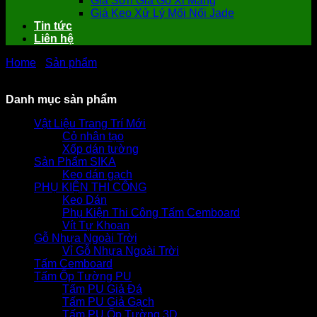
Giá Sơn Giả Gỗ Xi Măng
Giá Keo Xử Lý Mối Nối Jade
Tin tức
Liên hệ
Home
-
Sản phẩm
-
-
-
Hàng rào gỗ SCG Smartwood phong
cách Châu Âu trang trí sân vườn, biệt thự
Danh mục sản phẩm
Vật Liệu Trang Trí Mới
Cỏ nhân tạo
Xốp dán tường
Sản Phẩm SIKA
Keo dán gạch
PHỤ KIỆN THI CÔNG
Keo Dán
Phụ Kiện Thi Công Tấm Cemboard
Vít Tự Khoan
Gỗ Nhựa Ngoài Trời
Vỉ Gỗ Nhựa Ngoài Trời
Tấm Cemboard
Tấm Ốp Tường PU
Tấm PU Giả Đá
Tấm PU Giả Gạch
Tấm PU Ốp Tường 3D