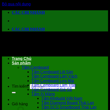
Bỏ qua nội dung
CÁC CHI NHÁNH
CÁC CHI NHÁNH
Trang Chủ
Sản phẩm
Tấm Cemboard
Tấm Cemboard Lót Sàn
Tấm Cemboard Làm Vách
Tấm Cemboard Lợp Mái
Tấm Cemboard Làm Trần
Tìm kiếm:
Tấm Cemboard Giả Gỗ
Tấm Xi Măng
Tấm Allybuild Việt Nam
Tấm Diamond Board Thái Lan
Giỏ hàng
Tấm SCG Smartboard Thái Lan