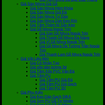
Giá Sàn Nhựa Giả Gỗ
Giá Sàn Nhựa Hèm Khóa
Giá Sàn Nhựa Giả Đá
Giá Sàn Nhựa Tự Dán
Giá Sàn Nhựa Dán Keo Rời
Giá Tấm Thảm Nỉ Sẵn Keo
Giá Gỗ Nhựa Ngoài Trời
Giá Sàn Gỗ Nhựa Ngoài Trời
Giá Thanh Gỗ Nhựa Đa Năng
Giá Vỉ Gỗ Nhựa Ngoài Trời
Giá Gỗ Nhựa Ốp Tường Trần Ngoài
Trời
Giá Thanh Lam Gỗ Nhựa Ngoài Trời
Giá Vật Liệu Mới
Giá Cỏ Nhân Tạo
Giá xốp dán tường 3d
Giá Tấm Xốp PVC Vân Đá
Giá Tấm PU
Giá Tấm PU Giả Đá
Giá Tấm PU Giả Gạch
Giá Tấm PU 3D
Giá Phụ Kiện
Giá Keo Dán Gạch SIKA
Giá Sơn PU Gỗ Tự Nhiên