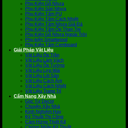
Phụ Kiện Gỗ Nhựa
Phụ Kiện Sàn Nhựa
Phụ Kiện Tấm PU
Phụ Kiện Tấm Cách Nhiệt
Phụ Kiện Tấm Nhựa Giả Đá
Phụ Kiện Tấm Ốp Than Tre
Phụ Kiện Gỗ Nhựa Ngoài Trời
Phụ kiện Smartwood
Phụ Kiện Tấm Cemboard
Giải Pháp Vật Liệu
Vật Liệu Ốp Trần
Vật Liệu Làm Vách
Vật Liệu Ốp Tường
Vật Liệu Lợp Mái
Vật Liệu Lót Sàn
Vật Liệu Cách Âm
Vật Liệu Cách Nhiệt
Vật Liệu Trang Trí
Cẩm Nang Xây Nhà
Góc Tự Decor
Chuyện Xây Nhà
Kinh Nghiệm Hay
Kỹ Thuật Thi Công
Cảm Hứng Thiết Kế
Chứng Nhận Kỹ Thuật