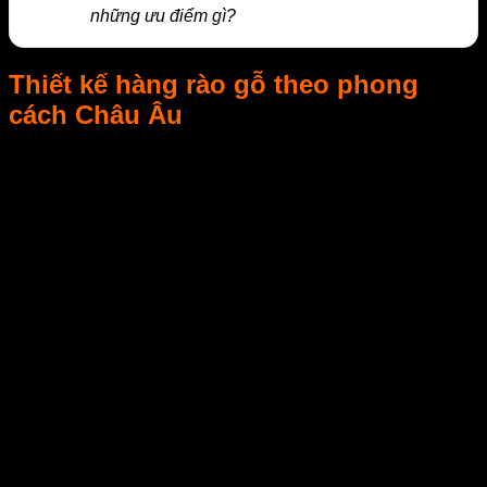
những ưu điểm gì?
Thiết kế hàng rào gỗ theo phong
cách Châu Âu
Hàng rào gỗ được xem là kiểu dáng hàng rào được ưa
chuộng rất nhiều bởi tính thẩm mỹ và những lợi ích tuyệt vời
của nó. Hàng rào gỗ tạo không gian cổ kính, mát mẻ, vừa
bảo đảm sự thoáng mát cho ngôi nhà, giúp gia chủ có tinh
thần thoải mái và tìm được nhiều sự thuận lợi trong công
việc.
Hàng rào gỗ
theo phong cách Châu Âu luôn được các nhà
kiến trúc và các nhà tư vấn nội thất khuyên dùng cho các
kiểu thiết kế nhà vườn, biệt thự trong thiết kế xây dựng hiện
đại. Hàng rào gỗ Smartwood giúp ngôi nhà trở nên cổ kính
và sang trọng, tạo nên không gian sống cổ điển và thời
thượng theo phong cách Châu Âu, tạo điểm nhân trong thiết
kế ngoại thất, kết nối gần gũi với thiên nhiên.