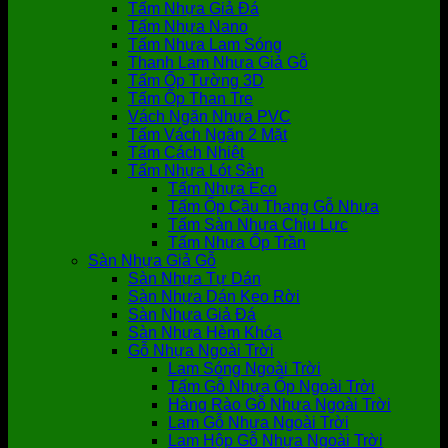
Tấm Nhựa Giả Đá
Tấm Nhựa Nano
Tấm Nhựa Lam Sóng
Thanh Lam Nhựa Giả Gỗ
Tấm Ốp Tường 3D
Tấm Ốp Than Tre
Vách Ngăn Nhựa PVC
Tấm Vách Ngăn 2 Mặt
Tấm Cách Nhiệt
Tấm Nhựa Lót Sàn
Tấm Nhựa Eco
Tấm Ốp Cầu Thang Gỗ Nhựa
Tấm Sàn Nhựa Chịu Lực
Tấm Nhựa Ốp Trần
Sàn Nhựa Giả Gỗ
Sàn Nhựa Tự Dán
Sàn Nhựa Dán Keo Rời
Sàn Nhựa Giả Đá
Sàn Nhựa Hèm Khóa
Gỗ Nhựa Ngoài Trời
Lam Sóng Ngoài Trời
Tấm Gỗ Nhựa Ốp Ngoài Trời
Hàng Rào Gỗ Nhựa Ngoài Trời
Lam Gỗ Nhựa Ngoài Trời
Lam Hộp Gỗ Nhựa Ngoài Trời