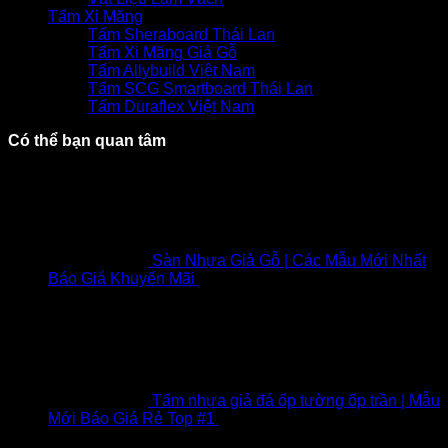
Tấm Xi Măng
Tấm Sheraboard Thái Lan
Tấm Xi Măng Giả Gỗ
Tấm Allybuild Việt Nam
Tấm SCG Smartboard Thái Lan
Tấm Duraflex Việt Nam
Có thể bạn quan tâm
Sàn Nhựa Giả Gỗ | Các Mẫu Mới Nhất
Báo Giá Khuyến Mãi
₫
80,000
Giá gốc là:
₫80,000.
₫
65,000
Giá hiện tại là: ₫65,000.
Tấm nhựa giả đá ốp tường ốp trần | Mẫu
Mới Báo Giá Rẻ Top #1
₫
240,000
Giá gốc là:
₫240,000.
₫
215,000
Giá hiện tại là: ₫215,000.