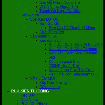
Sàn Gỗ Nhựa Ngoài Trời
Vỉ Gỗ Nhựa Ngoài Trời
Thanh Gỗ Nhựa Đa Năng
Keo & Sơn
Sơn Keo LOTUS
Sơn Giả Gỗ
Sơn Giả Gỗ Thanh Xi Măng
Chất Trám Trét
Sản phẩm SIKA
Keo dán gạch
Keo Dán Gạch Sika 75 Easy Fix
Keo Dán Gạch Sika Tilebond
Keo Dán Gạch Sika Tilebond
5kg
Keo dán gạch Sika
200HP Ngoài Trời
Keo chà ron Sika Tile Grout
Keo Chà Ron Sikaceram 608
VẬT LIỆU MỚI
Xốp Dán Tường
Cỏ nhân tạo
PHỤ KIỆN THI CÔNG
Keo Dán
Nẹp Nhựa
Phào Chỉ Nhựa