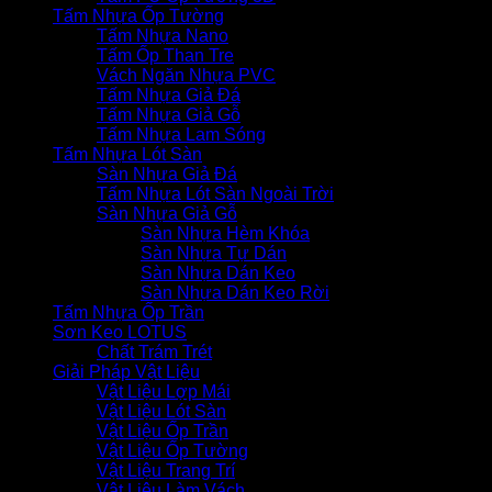
Tấm Nhựa Ốp Tường
Tấm Nhựa Nano
Tấm Ốp Than Tre
Vách Ngăn Nhựa PVC
Tấm Nhựa Giả Đá
Tấm Nhựa Giả Gỗ
Tấm Nhựa Lam Sóng
Tấm Nhựa Lót Sàn
Sàn Nhựa Giả Đá
Tấm Nhựa Lót Sàn Ngoài Trời
Sàn Nhựa Giả Gỗ
Sàn Nhựa Hèm Khóa
Sàn Nhựa Tự Dán
Sàn Nhựa Dán Keo
Sàn Nhựa Dán Keo Rời
Tấm Nhựa Ốp Trần
Sơn Keo LOTUS
Chất Trám Trét
Giải Pháp Vật Liệu
Vật Liệu Lợp Mái
Vật Liệu Lót Sàn
Vật Liệu Ốp Trần
Vật Liệu Ốp Tường
Vật Liệu Trang Trí
Vật Liệu Làm Vách