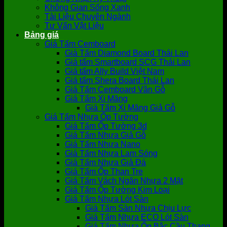
Không Gian Sống Xanh
Tài Liệu Chuyên Ngành
Tư Vấn Vật Liệu
Bảng giá
Giá Tấm Cemboard
Giá Tấm Diamond Board Thái Lan
Giá tấm Smartboard SCG Thái Lan
Giá tấm Ally Build Việt Nam
Giá tấm Shera Board Thái Lan
Giá Tấm Cemboard Vân Gỗ
Giá Tấm Xi Măng
Giá Tấm Xi Măng Giả Gỗ
Giá Tấm Nhựa Ốp Tường
Giá Tấm Ốp Tường 3d
Giá Tấm Nhựa Giả Gỗ
Giá Tấm Nhựa Nano
Giá Tấm Nhựa Lam Sóng
Giá Tấm Nhựa Giả Đá
Giá Tấm Ốp Than Tre
Giá Tấm Vách Ngăn Nhựa 2 Mặt
Giá Tấm Ốp Tường Kim Loại
Giá Tấm Nhựa Lót Sàn
Giá Tấm Sàn Nhựa Chịu Lực
Giá Tấm Nhựa ECO Lót Sàn
Giá Tấm Nhựa Ốp Bậc Cầu Thang