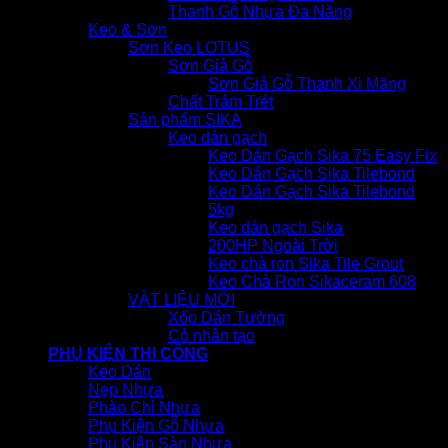
Thanh Gỗ Nhựa Đa Năng
Keo & Sơn
Sơn Keo LOTUS
Sơn Giả Gỗ
Sơn Giả Gỗ Thanh Xi Măng
Chất Trám Trét
Sản phẩm SIKA
Keo dán gạch
Keo Dán Gạch Sika 75 Easy Fix
Keo Dán Gạch Sika Tilebond
Keo Dán Gạch Sika Tilebond
5kg
Keo dán gạch Sika
200HP Ngoài Trời
Keo chà ron Sika Tile Grout
Keo Chà Ron Sikaceram 608
VẬT LIỆU MỚI
Xốp Dán Tường
Cỏ nhân tạo
PHỤ KIỆN THI CÔNG
Keo Dán
Nẹp Nhựa
Phào Chỉ Nhựa
Phụ Kiện Gỗ Nhựa
Phụ Kiện Sàn Nhựa