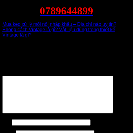
0789644899
Mua keo xử lý mối nối nhập khẩu – Địa chỉ nào uy tín?
Phong cách Vintage là gì? Vật liệu dùng trong thiết kế
Vintage là gì?
Để lại một bình luận
Email của bạn sẽ không được hiển thị công khai.
Các
trường bắt buộc được đánh dấu
*
Bình luận
*
Tên