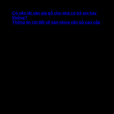
CÓ THỂ BẠN QUAN TÂM:
Có nên lát sàn giả gỗ cho nhà có trẻ em hay
không?
Thông tin chi tiết về sàn nhựa vân gỗ cao cấp
Gỗ là vật liệu bất biến của phong cách thiết kế
Scandinavian
Vật liệu luôn xuất hiện trong kiến trúc vùng Bắc Âu,
cùng với các loại đá đó là gỗ.
Khi đi vào thiết kế hiện đại, gỗ tự nhiên được sử dụng
ở trong trang trí, làm một vài đồ nội thất. Gỗ còn được
ưu ái sử dụng như cột nhà, dầm ngang và xà để gợi
nhớ về khoảng thời gian xa xưa, đem đôi chút thiên
nhiên vào căn hộ thành thị.