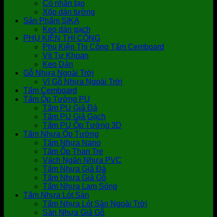
Cỏ nhân tạo
Xốp dán tường
Sản Phẩm SIKA
Keo dán gạch
PHỤ KIỆN THI CÔNG
Phụ Kiện Thi Công Tấm Cemboard
Vít Tự Khoan
Keo Dán
Gỗ Nhựa Ngoài Trời
Vỉ Gỗ Nhựa Ngoài Trời
Tấm Cemboard
Tấm Ốp Tường PU
Tấm PU Giả Đá
Tấm PU Giả Gạch
Tấm PU Ốp Tường 3D
Tấm Nhựa Ốp Tường
Tấm Nhựa Nano
Tấm Ốp Than Tre
Vách Ngăn Nhựa PVC
Tấm Nhựa Giả Đá
Tấm Nhựa Giả Gỗ
Tấm Nhựa Lam Sóng
Tấm Nhựa Lót Sàn
Tấm Nhựa Lót Sàn Ngoài Trời
Sàn Nhựa Giả Gỗ