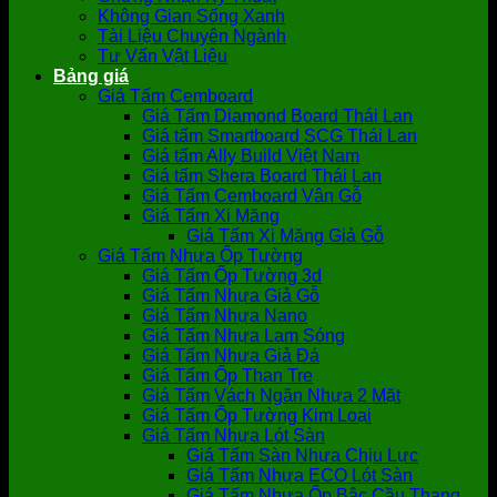
Không Gian Sống Xanh
Tài Liệu Chuyên Ngành
Tư Vấn Vật Liệu
Bảng giá
Giá Tấm Cemboard
Giá Tấm Diamond Board Thái Lan
Giá tấm Smartboard SCG Thái Lan
Giá tấm Ally Build Việt Nam
Giá tấm Shera Board Thái Lan
Giá Tấm Cemboard Vân Gỗ
Giá Tấm Xi Măng
Giá Tấm Xi Măng Giả Gỗ
Giá Tấm Nhựa Ốp Tường
Giá Tấm Ốp Tường 3d
Giá Tấm Nhựa Giả Gỗ
Giá Tấm Nhựa Nano
Giá Tấm Nhựa Lam Sóng
Giá Tấm Nhựa Giả Đá
Giá Tấm Ốp Than Tre
Giá Tấm Vách Ngăn Nhựa 2 Mặt
Giá Tấm Ốp Tường Kim Loại
Giá Tấm Nhựa Lót Sàn
Giá Tấm Sàn Nhựa Chịu Lực
Giá Tấm Nhựa ECO Lót Sàn
Giá Tấm Nhựa Ốp Bậc Cầu Thang