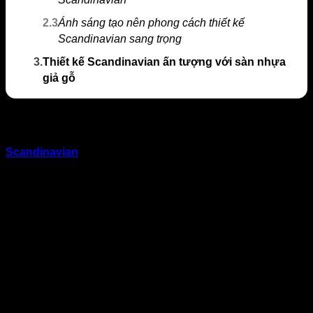
2.3
Ánh sáng tạo nên phong cách thiết kế
Scandinavian sang trọng
3.
Thiết kế Scandinavian ấn tượng với sàn nhựa
giả gỗ
Phong cách Scandinavian là gì?
Scandinavian
là phong cách thiết kế nội thất ra đời từ đặc
trưng về vị trí và khí hậu của vùng Bắc Âu. Đặc điểm nổi bật
của phong cách này là sự có mặt của gam màu trắng, màu
đất và các vật liệu thô mộc như gỗ tự nhiên, da và lông thú.
Sự kết hợp tuyệt vời của các vật liệu trên tạo nên cảm giác
ấm áp và thoáng khí, hướng sáng cho một không gian sống
hiện đại.