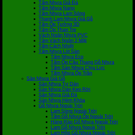
Tấm Nhựa Giả Đá
Tấm Nhựa Nano
Tấm Nhựa Lam Sóng
Thanh Lam Nhựa Giả Gỗ
Tấm Ốp Tường 3D
Tấm Ốp Than Tre
Vách Ngăn Nhựa PVC
Tấm Vách Ngăn 2 Mặt
Tấm Cách Nhiệt
Tấm Nhựa Lót Sàn
Tấm Nhựa Eco
Tấm Ốp Cầu Thang Gỗ Nhựa
Tấm Sàn Nhựa Chịu Lực
Tấm Nhựa Ốp Trần
Sàn Nhựa Giả Gỗ
Sàn Nhựa Tự Dán
Sàn Nhựa Dán Keo Rời
Sàn Nhựa Giả Đá
Sàn Nhựa Hèm Khóa
Gỗ Nhựa Ngoài Trời
Lam Sóng Ngoài Trời
Tấm Gỗ Nhựa Ốp Ngoài Trời
Hàng Rào Gỗ Nhựa Ngoài Trời
Lam Gỗ Nhựa Ngoài Trời
Lam Hộp Gỗ Nhựa Ngoài Trời