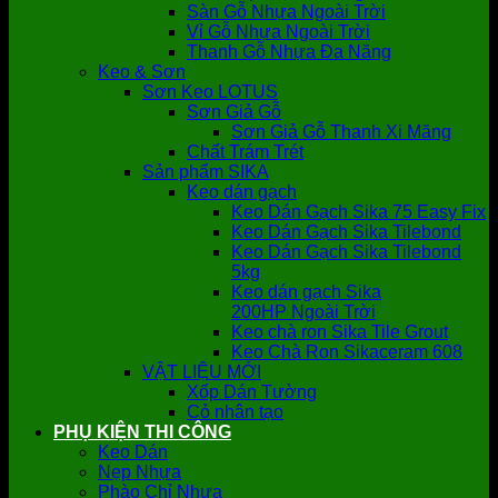
Sàn Gỗ Nhựa Ngoài Trời
Vỉ Gỗ Nhựa Ngoài Trời
Thanh Gỗ Nhựa Đa Năng
Keo & Sơn
Sơn Keo LOTUS
Sơn Giả Gỗ
Sơn Giả Gỗ Thanh Xi Măng
Chất Trám Trét
Sản phẩm SIKA
Keo dán gạch
Keo Dán Gạch Sika 75 Easy Fix
Keo Dán Gạch Sika Tilebond
Keo Dán Gạch Sika Tilebond
5kg
Keo dán gạch Sika
200HP Ngoài Trời
Keo chà ron Sika Tile Grout
Keo Chà Ron Sikaceram 608
VẬT LIỆU MỚI
Xốp Dán Tường
Cỏ nhân tạo
PHỤ KIỆN THI CÔNG
Keo Dán
Nẹp Nhựa
Phào Chỉ Nhựa