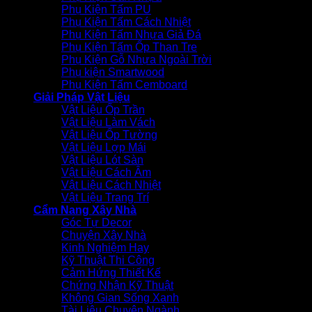
Phụ Kiện Tấm PU
Phụ Kiện Tấm Cách Nhiệt
Phụ Kiện Tấm Nhựa Giả Đá
Phụ Kiện Tấm Ốp Than Tre
Phụ Kiện Gỗ Nhựa Ngoài Trời
Phụ kiện Smartwood
Phụ Kiện Tấm Cemboard
Giải Pháp Vật Liệu
Vật Liệu Ốp Trần
Vật Liệu Làm Vách
Vật Liệu Ốp Tường
Vật Liệu Lợp Mái
Vật Liệu Lót Sàn
Vật Liệu Cách Âm
Vật Liệu Cách Nhiệt
Vật Liệu Trang Trí
Cẩm Nang Xây Nhà
Góc Tự Decor
Chuyện Xây Nhà
Kinh Nghiệm Hay
Kỹ Thuật Thi Công
Cảm Hứng Thiết Kế
Chứng Nhận Kỹ Thuật
Không Gian Sống Xanh
Tài Liệu Chuyên Ngành