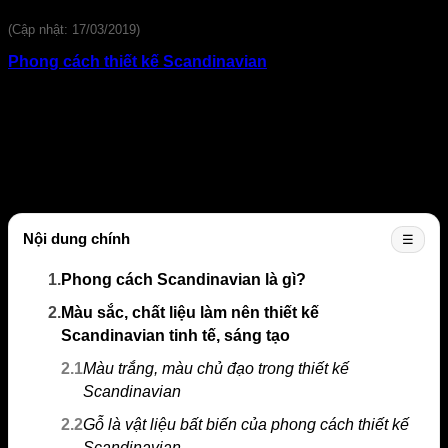
Đánh giá
(Cập nhật: 17/03/2019)
Phong cách thiết kế Scandinavian
được sử dụng cho
những ngôi nhà chung cư với diện tích nhỏ. Khi sở hữu ngôi
nhà được thiết kế theo phong cách này, bạn sẽ thấy cuộc
sống thú vị và ấm áp hơn. Và hơn hết, khi sử dụng các loại
vật liệu xanh như sàn nhựa giả gỗ, gạch giả gỗ thì ngôi nhà
sẽ trở nên cực kỳ đẳng cấp và có nét đẹp hòa quyện giữa cổ
xưa và hiện đại. Cùng Vật Liệu Nhà Xanh tìm hiểu về phong
cách này nhe!
Nội dung chính
☰
1.
Phong cách Scandinavian là gì?
2.
Màu sắc, chất liệu làm nên thiết kế
Scandinavian tinh tế, sáng tạo
2.1
Màu trắng, màu chủ đạo trong thiết kế
Scandinavian
2.2
Gỗ là vật liệu bất biến của phong cách thiết kế
Scandinavian