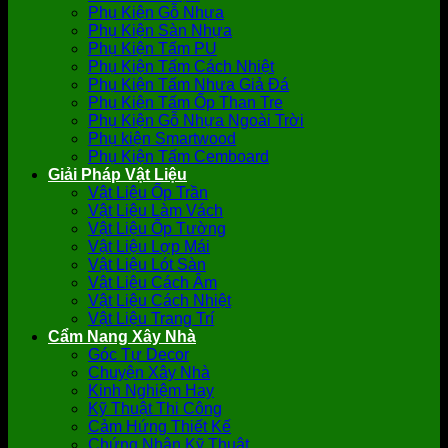
Phụ Kiện Gỗ Nhựa
Phụ Kiện Sàn Nhựa
Phụ Kiện Tấm PU
Phụ Kiện Tấm Cách Nhiệt
Phụ Kiện Tấm Nhựa Giả Đá
Phụ Kiện Tấm Ốp Than Tre
Phụ Kiện Gỗ Nhựa Ngoài Trời
Phụ kiện Smartwood
Phụ Kiện Tấm Cemboard
Giải Pháp Vật Liệu
Vật Liệu Ốp Trần
Vật Liệu Làm Vách
Vật Liệu Ốp Tường
Vật Liệu Lợp Mái
Vật Liệu Lót Sàn
Vật Liệu Cách Âm
Vật Liệu Cách Nhiệt
Vật Liệu Trang Trí
Cẩm Nang Xây Nhà
Góc Tự Decor
Chuyện Xây Nhà
Kinh Nghiệm Hay
Kỹ Thuật Thi Công
Cảm Hứng Thiết Kế
Chứng Nhận Kỹ Thuật