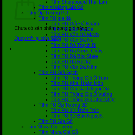
Tấm Sheraboard Thái Lan
Tấm Xi Măng Giả Gỗ
Tấm Ốp Tường PU
Tấm PU giả đá
Tấm PU Giả Đá Nhám
Chưa có sản phẩm trong giỏ hàng.
Tấm PU Vân Da Đá
Tấm PU Vân Đá Mạch
Quay trở lại cửa hàng
Tấm PU Vân Đá Núi
Tấm PU Đá Thạch Bì
Tấm PU Đá Nước Chảy
Tấm PU Đá Bóc Slate
Tấm PU Đá Rocky
Tấm PU Vân Đá Nấm
Tấm PU Giả Gạch
Tấm PU Thông Gió Ô Tròn
Tấm PU Khải Hoàn Môn
Tấm PU Giả Gạch Ngói Cổ
Tấm PU Thông Gió Ô Vuông
Tấm PU Thông Gió Chữ Nhật
Tấm PU Ốp Tường 3D
Tấm PU 3D Thân Trúc
Tấm PU 3D Bán Nguyệt
Tấm PU Giả Gỗ
Tấm Nhựa Ốp Tường
Tấm Nhựa Giả Gỗ