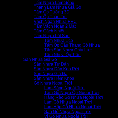
Tấm Nhựa Lam Sóng
Thanh Lam Nhựa Giả Gỗ
Tấm Ốp Tường 3D
Tấm Ốp Than Tre
Vách Ngăn Nhựa PVC
Tấm Vách Ngăn 2 Mặt
Tấm Cách Nhiệt
Tấm Nhựa Lót Sàn
Tấm Nhựa Eco
Tấm Ốp Cầu Thang Gỗ Nhựa
Tấm Sàn Nhựa Chịu Lực
Tấm Nhựa Ốp Trần
Sàn Nhựa Giả Gỗ
Sàn Nhựa Tự Dán
Sàn Nhựa Dán Keo Rời
Sàn Nhựa Giả Đá
Sàn Nhựa Hèm Khóa
Gỗ Nhựa Ngoài Trời
Lam Sóng Ngoài Trời
Tấm Gỗ Nhựa Ốp Ngoài Trời
Hàng Rào Gỗ Nhựa Ngoài Trời
Lam Gỗ Nhựa Ngoài Trời
Lam Hộp Gỗ Nhựa Ngoài Trời
Sàn Gỗ Nhựa Ngoài Trời
Vỉ Gỗ Nhựa Ngoài Trời