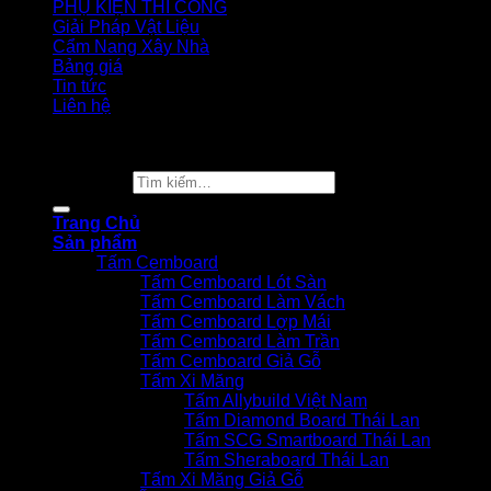
PHỤ KIỆN THI CÔNG
Giải Pháp Vật Liệu
Cẩm Nang Xây Nhà
Bảng giá
Tin tức
Liên hệ
Copyright 2026 ©
Vật Liệu Nhà Xanh
Tìm kiếm:
Trang Chủ
Sản phẩm
Tấm Cemboard
Tấm Cemboard Lót Sàn
Tấm Cemboard Làm Vách
Tấm Cemboard Lợp Mái
Tấm Cemboard Làm Trần
Tấm Cemboard Giả Gỗ
Tấm Xi Măng
Tấm Allybuild Việt Nam
Tấm Diamond Board Thái Lan
Tấm SCG Smartboard Thái Lan
Tấm Sheraboard Thái Lan
Tấm Xi Măng Giả Gỗ