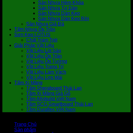
Sàn Nhựa Hèm Khóa
Sàn Nhựa Tự Dán
Sàn Nhựa Dán Keo
Sàn Nhựa Dán Keo Rời
Sàn Nhựa Giả Đá
Tấm Nhựa Ốp Trần
Sơn Keo LOTUS
Chất Trám Trét
Giải Pháp Vật Liệu
Vật Liệu Lót Sàn
Vật Liệu Ốp Trần
Vật Liệu Ốp Tường
Vật Liệu Trang Trí
Vật Liệu Làm Vách
Vật Liệu Lợp Mái
Tấm Xi Măng
Tấm Sheraboard Thái Lan
Tấm Xi Măng Giả Gỗ
Tấm Allybuild Việt Nam
Tấm SCG Smartboard Thái Lan
Tấm Duraflex Việt Nam
Trang Chủ
Sản phẩm