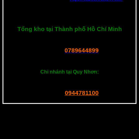
chuyên tư vấn vật liệu mới cho các công trình tại Việt Nam. Nếu
bạn cần tư vấn hay có bất kì thắc mắc về sản phẩm, hãy liên hệ
với tôi ngay nhé. Xin cảm ơn!
Tổng kho tại Thành phố Hồ Chí Minh
R23 Dương Thị Giang, P. Tân Thới Nhất, Q.12, Tphcm
0789644899
Tel – Zalo:
===============
Chi nhánh tại Quy Nhơn:
201 Ngô Mây, P. Quang Trung. Quy Nhơn
0944781100
Tel – Zalo: