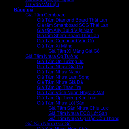
Tư Vấn Vật Liệu
Bảng giá
Giá Tấm Cemboard
Giá Tấm Diamond Board Thái Lan
Giá tấm Smartboard SCG Thái Lan
Giá tấm Ally Build Việt Nam
Giá tấm Shera Board Thái Lan
Giá Tấm Cemboard Vân Gỗ
Giá Tấm Xi Măng
Giá Tấm Xi Măng Giả Gỗ
Giá Tấm Nhựa Ốp Tường
Giá Tấm Ốp Tường 3d
Giá Tấm Nhựa Giả Gỗ
Giá Tấm Nhựa Nano
Giá Tấm Nhựa Lam Sóng
Giá Tấm Nhựa Giả Đá
Giá Tấm Ốp Than Tre
Giá Tấm Vách Ngăn Nhựa 2 Mặt
Giá Tấm Ốp Tường Kim Loại
Giá Tấm Nhựa Lót Sàn
Giá Tấm Sàn Nhựa Chịu Lực
Giá Tấm Nhựa ECO Lót Sàn
Giá Tấm Nhựa Ốp Bậc Cầu Thang
Giá Sàn Nhựa Giả Gỗ
Giá Sàn Nhựa Hèm Khóa