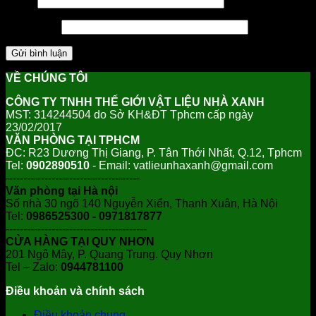
Email
Trang web
VỀ CHÚNG TÔI
CÔNG TY TNHH THẾ GIỚI VẬT LIỆU NHÀ XANH
MST: 314244504 do Sở KH&ĐT Tphcm cấp ngày
23/02/2017
VĂN PHÒNG TẠI TPHCM
ĐC: R23 Dương Thị Giang, P. Tân Thới Nhất, Q.12, Tphcm
Tel:
0902890510
- Email: vatlieunhaxanh@gmail.com
--------------------------------------
Văn phòng tại Hà nội
Số nhà 30 ngõ 140 Nguyễn Xiển, Thanh Xuân, Hà Nội
Tel:
0986525300 - 0971817877
----------------------------------------
CỬA HÀNG TẠI QUY NHƠN
201 Ngô Mây, P. Quang Trung. Quy Nhơn
Tel – Zalo:
0944781100
Điều khoản và chính sách
Điều khoản chung