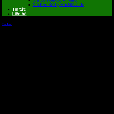
Giá Sơn Giả Gỗ Xi Măng
Giá Keo Xử Lý Mối Nối Jade
Tin tức
Liên hệ
Tin Tức
Phong cách Scandinavian là gì? Vì sao
sàn nhựa giả gỗ là sự kết hợp đỉnh cao?