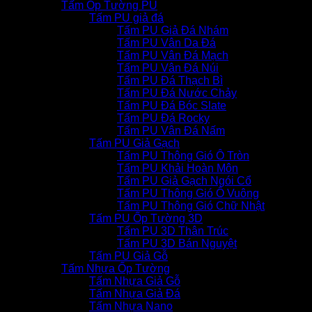
Tấm Ốp Tường PU
Tấm PU giả đá
Tấm PU Giả Đá Nhám
Tấm PU Vân Da Đá
Tấm PU Vân Đá Mạch
Tấm PU Vân Đá Núi
Tấm PU Đá Thạch Bì
Tấm PU Đá Nước Chảy
Tấm PU Đá Bóc Slate
Tấm PU Đá Rocky
Tấm PU Vân Đá Nấm
Tấm PU Giả Gạch
Tấm PU Thông Gió Ô Tròn
Tấm PU Khải Hoàn Môn
Tấm PU Giả Gạch Ngói Cổ
Tấm PU Thông Gió Ô Vuông
Tấm PU Thông Gió Chữ Nhật
Tấm PU Ốp Tường 3D
Tấm PU 3D Thân Trúc
Tấm PU 3D Bán Nguyệt
Tấm PU Giả Gỗ
Tấm Nhựa Ốp Tường
Tấm Nhựa Giả Gỗ
Tấm Nhựa Giả Đá
Tấm Nhựa Nano