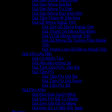
Giá Sàn Nhựa Giả Đá
Giá Sàn Nhựa Tự Dán
Giá Sàn Nhựa Dán Keo Rời
Giá Tấm Thảm Nỉ Sẵn Keo
Giá Gỗ Nhựa Ngoài Trời
Giá Sàn Gỗ Nhựa Ngoài Trời
Giá Thanh Gỗ Nhựa Đa Năng
Giá Vỉ Gỗ Nhựa Ngoài Trời
Giá Gỗ Nhựa Ốp Tường Trần Ngoài
Trời
Giá Thanh Lam Gỗ Nhựa Ngoài Trời
Giá Vật Liệu Mới
Giá Cỏ Nhân Tạo
Giá xốp dán tường 3d
Giá Tấm Xốp PVC Vân Đá
Giá Tấm PU
Giá Tấm PU Giả Đá
Giá Tấm PU Giả Gạch
Giá Tấm PU 3D
Giá Phụ Kiện
Giá Keo Dán Gạch SIKA
Giá Sơn PU Gỗ Tự Nhiên
Giá Sơn Giả Gỗ Xi Măng
Giá Keo Xử Lý Mối Nối Jade