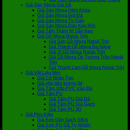
Giá Sàn Nhựa Giả Gỗ
Giá Sàn Nhựa Hèm Khóa
Giá Sàn Nhựa Giả Đá
Giá Sàn Nhựa Tự Dán
Giá Sàn Nhựa Dán Keo Rời
Giá Tấm Thảm Nỉ Sẵn Keo
Giá Gỗ Nhựa Ngoài Trời
Giá Sàn Gỗ Nhựa Ngoài Trời
Giá Thanh Gỗ Nhựa Đa Năng
Giá Vỉ Gỗ Nhựa Ngoài Trời
Giá Gỗ Nhựa Ốp Tường Trần Ngoài
Trời
Giá Thanh Lam Gỗ Nhựa Ngoài Trời
Giá Vật Liệu Mới
Giá Cỏ Nhân Tạo
Giá xốp dán tường 3d
Giá Tấm Xốp PVC Vân Đá
Giá Tấm PU
Giá Tấm PU Giả Đá
Giá Tấm PU Giả Gạch
Giá Tấm PU 3D
Giá Phụ Kiện
Giá Keo Dán Gạch SIKA
Giá Sơn PU Gỗ Tự Nhiên