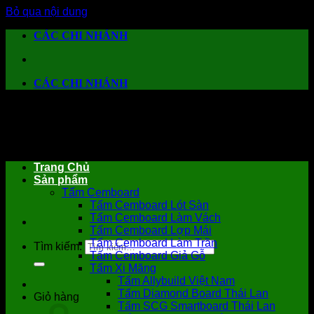
Bỏ qua nội dung
CÁC CHI NHÁNH
CÁC CHI NHÁNH
Trang Chủ
Sản phẩm
Tấm Cemboard
Tấm Cemboard Lót Sàn
Tấm Cemboard Làm Vách
Tấm Cemboard Lợp Mái
Tấm Cemboard Làm Trần
Tìm kiếm:
Tấm Cemboard Giả Gỗ
Tấm Xi Măng
Tấm Allybuild Việt Nam
Tấm Diamond Board Thái Lan
Giỏ hàng
Tấm SCG Smartboard Thái Lan