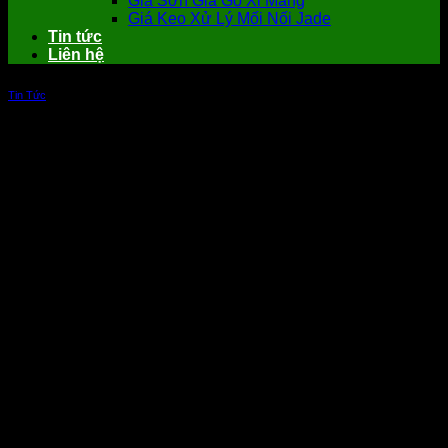
Giá Sơn Giả Gỗ Xi Măng
Giá Keo Xử Lý Mối Nối Jade
Tin tức
Liên hệ
Tin Tức
Kỹ thuật sơn giả gỗ ngoài trời sử dụng
sơn Lotus Acrylic hệ nước