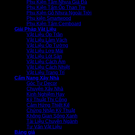
Phụ Kiện Tấm Nhựa Giả Đá
Phụ Kiện Tấm Ốp Than Tre
Phụ Kiện Gỗ Nhựa Ngoài Trời
Phụ kiện Smartwood
Phụ Kiện Tấm Cemboard
Giải Pháp Vật Liệu
Vật Liệu Ốp Trần
Vật Liệu Làm Vách
Vật Liệu Ốp Tường
Vật Liệu Lợp Mái
Vật Liệu Lót Sàn
Vật Liệu Cách Âm
Vật Liệu Cách Nhiệt
Vật Liệu Trang Trí
Cẩm Nang Xây Nhà
Góc Tự Decor
Chuyện Xây Nhà
Kinh Nghiệm Hay
Kỹ Thuật Thi Công
Cảm Hứng Thiết Kế
Chứng Nhận Kỹ Thuật
Không Gian Sống Xanh
Tài Liệu Chuyên Ngành
Tư Vấn Vật Liệu
Bảng giá