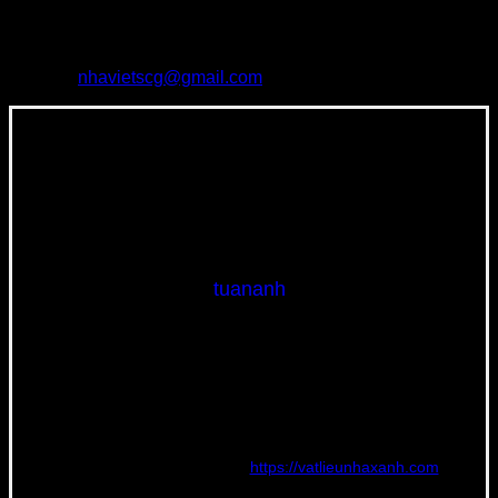
Hà Nội.
– Số điện thoại: 0966976351
– Email:
nhavietscg@gmail.com
tuananh
Nguyễn Tuấn Anh | Founder và CEO Công Ty TNHH Thế Giới
Vật Liệu Nhà Xanh – Người có chuyên môn và kinh nghiệm rất
nhiều năm tìm hiểu và phát triển phân phối nguồn vật liệu xây
dựng mới với tiêu chí về chất lượng, đạt tiêu chuẩn quốc tế,
thân thiện với môi trường với giá thành rẻ nhất.
Hiện tại đang quản lý website
https://vatlieunhaxanh.com
và
chuyên tư vấn vật liệu mới cho các công trình tại Việt Nam. Nếu