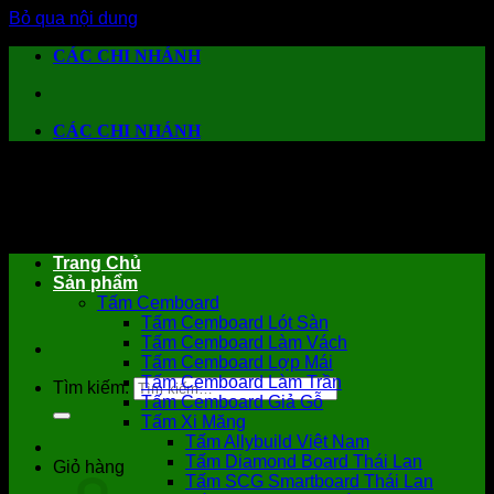
Bỏ qua nội dung
CÁC CHI NHÁNH
CÁC CHI NHÁNH
Trang Chủ
Sản phẩm
Tấm Cemboard
Tấm Cemboard Lót Sàn
Tấm Cemboard Làm Vách
Tấm Cemboard Lợp Mái
Tấm Cemboard Làm Trần
Tìm kiếm:
Tấm Cemboard Giả Gỗ
Tấm Xi Măng
Tấm Allybuild Việt Nam
Tấm Diamond Board Thái Lan
Giỏ hàng
Tấm SCG Smartboard Thái Lan