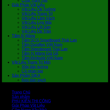
Chất Trám Trét
Giải Pháp Vật Liệu
Vật Liệu Ốp Tường
Vật Liệu Trang Trí
Vật Liệu Làm Vách
Vật Liệu Lợp Mái
Vật Liệu Lót Sàn
Vật Liệu Ốp Trần
Tấm Xi Măng
Tấm SCG Smartboard Thái Lan
Tấm Duraflex Việt Nam
Tấm Sheraboard Thái Lan
Tấm Xi Măng Giả Gỗ
Tấm Allybuild Việt Nam
Vật Liệu Trang Trí Mới
Xốp dán tường
Cỏ nhân tạo
Sản Phẩm SIKA
Keo dán gạch
Trang Chủ
Sản phẩm
PHỤ KIỆN THI CÔNG
Giải Pháp Vật Liệu
Cẩm Nang Xây Nhà