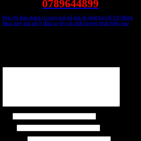
0789644899
Địa chỉ bán dụng cụ sơn giả gỗ giá rẻ nhất tại Hồ Chí Minh
Mua sơn giả gỗ ở đâu uy tín và chất lượng nhất hiện nay
Để lại một bình luận
Email của bạn sẽ không được hiển thị công khai.
Các
trường bắt buộc được đánh dấu
*
Bình luận
*
Tên
Email
Trang web