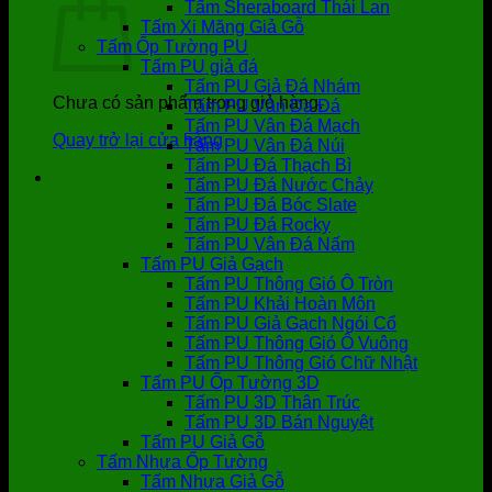
Tấm Sheraboard Thái Lan
Tấm Xi Măng Giả Gỗ
Tấm Ốp Tường PU
Tấm PU giả đá
Tấm PU Giả Đá Nhám
Chưa có sản phẩm trong giỏ hàng.
Tấm PU Vân Da Đá
Tấm PU Vân Đá Mạch
Quay trở lại cửa hàng
Tấm PU Vân Đá Núi
Tấm PU Đá Thạch Bì
Tấm PU Đá Nước Chảy
Tấm PU Đá Bóc Slate
Tấm PU Đá Rocky
Tấm PU Vân Đá Nấm
Tấm PU Giả Gạch
Tấm PU Thông Gió Ô Tròn
Tấm PU Khải Hoàn Môn
Tấm PU Giả Gạch Ngói Cổ
Tấm PU Thông Gió Ô Vuông
Tấm PU Thông Gió Chữ Nhật
Tấm PU Ốp Tường 3D
Tấm PU 3D Thân Trúc
Tấm PU 3D Bán Nguyệt
Tấm PU Giả Gỗ
Tấm Nhựa Ốp Tường
Tấm Nhựa Giả Gỗ