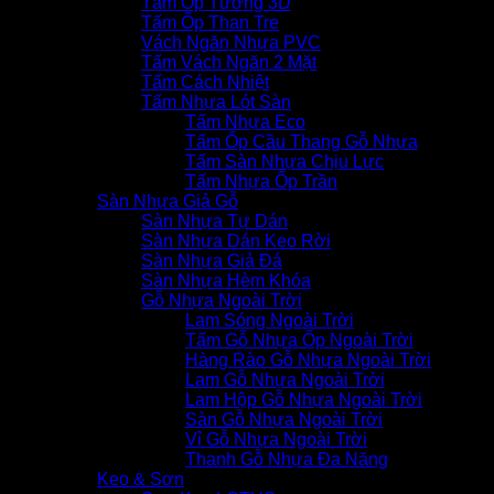
Tấm Ốp Tường 3D
Tấm Ốp Than Tre
Vách Ngăn Nhựa PVC
Tấm Vách Ngăn 2 Mặt
Tấm Cách Nhiệt
Tấm Nhựa Lót Sàn
Tấm Nhựa Eco
Tấm Ốp Cầu Thang Gỗ Nhựa
Tấm Sàn Nhựa Chịu Lực
Tấm Nhựa Ốp Trần
Sàn Nhựa Giả Gỗ
Sàn Nhựa Tự Dán
Sàn Nhựa Dán Keo Rời
Sàn Nhựa Giả Đá
Sàn Nhựa Hèm Khóa
Gỗ Nhựa Ngoài Trời
Lam Sóng Ngoài Trời
Tấm Gỗ Nhựa Ốp Ngoài Trời
Hàng Rào Gỗ Nhựa Ngoài Trời
Lam Gỗ Nhựa Ngoài Trời
Lam Hộp Gỗ Nhựa Ngoài Trời
Sàn Gỗ Nhựa Ngoài Trời
Vỉ Gỗ Nhựa Ngoài Trời
Thanh Gỗ Nhựa Đa Năng
Keo & Sơn