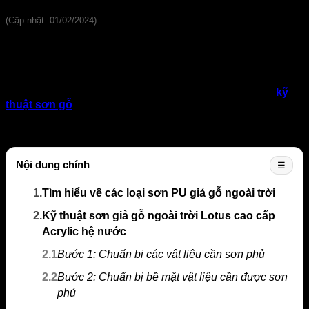
Đánh giá
(Cập nhật: 01/02/2024)
Có thể nói rằng, sơn giả gỗ ngoài trời Lotus Acrylic hiện nay
được ứng dụng rất nhiều trong thực tế. Những ứng dụng của
dòng sơn này ngày càng phổ biến và lan rộng trong nhiều
lĩnh vực khác nhau
.
Chính vì vậy, bài viết hôm nay Công ty
TNHH Thế Giới Vật Liệu Nhà Xanh sẽ hướng dẫn bạn
kỹ
thuật sơn gỗ
ngoài trời Lotus Acrylic hệ nước theo tiêu
chuẩn, giúp đảm bảo tính bảo trì và độ bền vững theo thời
gian.
Nội dung chính
☰
1.
Tìm hiểu về các loại sơn PU giả gỗ ngoài trời
2.
Kỹ thuật sơn giả gỗ ngoài trời Lotus cao cấp
Acrylic hệ nước
2.1
Bước 1: Chuẩn bị các vật liệu cần sơn phủ
2.2
Bước 2: Chuẩn bị bề mặt vật liệu cần được sơn
phủ