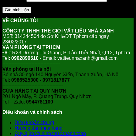
VỀ CHÚNG TÔI
CÔNG TY TNHH THẾ GIỚI VẬT LIỆU NHÀ XANH
MST: 314244504 do Sở KH&ĐT Tphcm cấp ngày
23/02/2017
VĂN PHÒNG TẠI TPHCM
ĐC: R23 Dương Thị Giang, P. Tân Thới Nhất, Q.12, Tphcm
Tel:
0902890510
- Email: vatlieunhaxanh@gmail.com
--------------------------------------
Văn phòng tại Hà nội
Số nhà 30 ngõ 140 Nguyễn Xiển, Thanh Xuân, Hà Nội
Tel:
0986525300 - 0971817877
----------------------------------------
CỬA HÀNG TẠI QUY NHƠN
201 Ngô Mây, P. Quang Trung. Quy Nhơn
Tel – Zalo:
0944781100
Điều khoản và chính sách
Điều khoản chung
Hướng dẫn mua hàng
Quy định và hình thức thanh toán