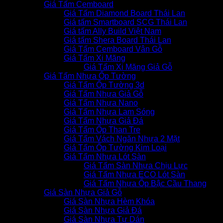
Giá Tấm Cemboard
Giá Tấm Diamond Board Thái Lan
Giá tấm Smartboard SCG Thái Lan
Giá tấm Ally Build Việt Nam
Giá tấm Shera Board Thái Lan
Giá Tấm Cemboard Vân Gỗ
Giá Tấm Xi Măng
Giá Tấm Xi Măng Giả Gỗ
Giá Tấm Nhựa Ốp Tường
Giá Tấm Ốp Tường 3d
Giá Tấm Nhựa Giả Gỗ
Giá Tấm Nhựa Nano
Giá Tấm Nhựa Lam Sóng
Giá Tấm Nhựa Giả Đá
Giá Tấm Ốp Than Tre
Giá Tấm Vách Ngăn Nhựa 2 Mặt
Giá Tấm Ốp Tường Kim Loại
Giá Tấm Nhựa Lót Sàn
Giá Tấm Sàn Nhựa Chịu Lực
Giá Tấm Nhựa ECO Lót Sàn
Giá Tấm Nhựa Ốp Bậc Cầu Thang
Giá Sàn Nhựa Giả Gỗ
Giá Sàn Nhựa Hèm Khóa
Giá Sàn Nhựa Giả Đá
Giá Sàn Nhựa Tự Dán