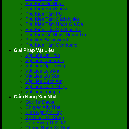
Phụ Kiện Gỗ Nhựa
Phụ Kiện Sàn Nhựa
Phụ Kiện Tấm PU
Phụ Kiện Tấm Cách Nhiệt
Phụ Kiện Tấm Nhựa Giả Đá
Phụ Kiện Tấm Ốp Than Tre
Phụ Kiện Gỗ Nhựa Ngoài Trời
Phụ kiện Smartwood
Phụ Kiện Tấm Cemboard
Giải Pháp Vật Liệu
Vật Liệu Ốp Trần
Vật Liệu Làm Vách
Vật Liệu Ốp Tường
Vật Liệu Lợp Mái
Vật Liệu Lót Sàn
Vật Liệu Cách Âm
Vật Liệu Cách Nhiệt
Vật Liệu Trang Trí
Cẩm Nang Xây Nhà
Góc Tự Decor
Chuyện Xây Nhà
Kinh Nghiệm Hay
Kỹ Thuật Thi Công
Cảm Hứng Thiết Kế
Chứng Nhận Kỹ Thuật