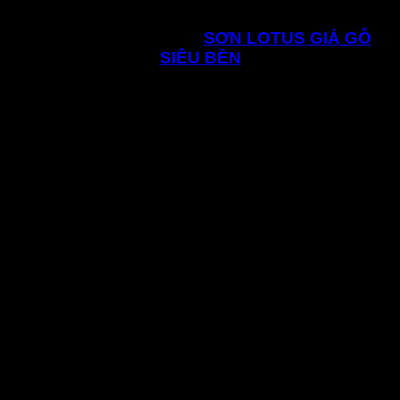
xước cực cao.
CHI TIẾT SẢN PHẨM:
SƠN LOTUS GIẢ GỖ
SIÊU BỀN
Mỗi một dòng sản phẩm đều có những thế mạnh vượt trội
riêng của nó, vì thế sẽ được ứng dụng khác nhau. Với màu
sơn giả gỗ đa dạng và kết hợp với thành phần khác sẽ giúp
người dùng tha hồ sáng tạo, thiết kế cho sản phẩm của
mình.
Kỹ thuật sơn giả gỗ ngoài trời Lotus cao
cấp Acrylic hệ nước