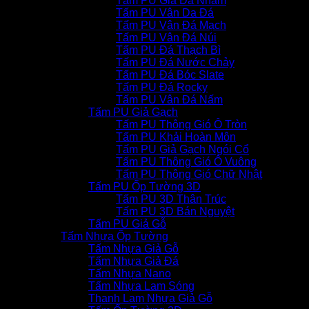
Tấm PU Giả Đá Nhám
Tấm PU Vân Da Đá
Tấm PU Vân Đá Mạch
Tấm PU Vân Đá Núi
Tấm PU Đá Thạch Bì
Tấm PU Đá Nước Chảy
Tấm PU Đá Bóc Slate
Tấm PU Đá Rocky
Tấm PU Vân Đá Nấm
Tấm PU Giả Gạch
Tấm PU Thông Gió Ô Tròn
Tấm PU Khải Hoàn Môn
Tấm PU Giả Gạch Ngói Cổ
Tấm PU Thông Gió Ô Vuông
Tấm PU Thông Gió Chữ Nhật
Tấm PU Ốp Tường 3D
Tấm PU 3D Thân Trúc
Tấm PU 3D Bán Nguyệt
Tấm PU Giả Gỗ
Tấm Nhựa Ốp Tường
Tấm Nhựa Giả Gỗ
Tấm Nhựa Giả Đá
Tấm Nhựa Nano
Tấm Nhựa Lam Sóng
Thanh Lam Nhựa Giả Gỗ