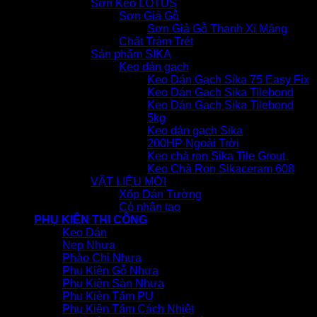
Sơn Keo LOTUS
Sơn Giả Gỗ
Sơn Giả Gỗ Thanh Xi Măng
Chất Trám Trét
Sản phẩm SIKA
Keo dán gạch
Keo Dán Gạch Sika 75 Easy Fix
Keo Dán Gạch Sika Tilebond
Keo Dán Gạch Sika Tilebond
5kg
Keo dán gạch Sika
200HP Ngoài Trời
Keo chà ron Sika Tile Grout
Keo Chà Ron Sikaceram 608
VẬT LIỆU MỚI
Xốp Dán Tường
Cỏ nhân tạo
PHỤ KIỆN THI CÔNG
Keo Dán
Nẹp Nhựa
Phào Chỉ Nhựa
Phụ Kiện Gỗ Nhựa
Phụ Kiện Sàn Nhựa
Phụ Kiện Tấm PU
Phụ Kiện Tấm Cách Nhiệt