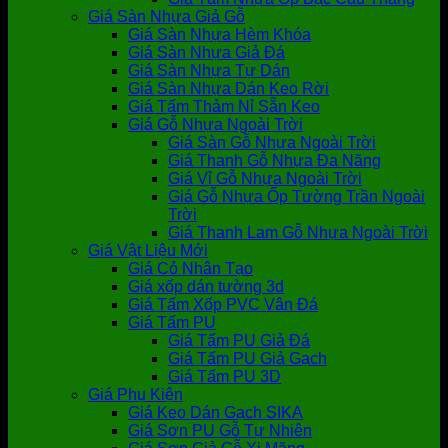
Giá Sàn Nhựa Giả Gỗ
Giá Sàn Nhựa Hèm Khóa
Giá Sàn Nhựa Giả Đá
Giá Sàn Nhựa Tự Dán
Giá Sàn Nhựa Dán Keo Rời
Giá Tấm Thảm Nỉ Sẵn Keo
Giá Gỗ Nhựa Ngoài Trời
Giá Sàn Gỗ Nhựa Ngoài Trời
Giá Thanh Gỗ Nhựa Đa Năng
Giá Vỉ Gỗ Nhựa Ngoài Trời
Giá Gỗ Nhựa Ốp Tường Trần Ngoài
Trời
Giá Thanh Lam Gỗ Nhựa Ngoài Trời
Giá Vật Liệu Mới
Giá Cỏ Nhân Tạo
Giá xốp dán tường 3d
Giá Tấm Xốp PVC Vân Đá
Giá Tấm PU
Giá Tấm PU Giả Đá
Giá Tấm PU Giả Gạch
Giá Tấm PU 3D
Giá Phụ Kiện
Giá Keo Dán Gạch SIKA
Giá Sơn PU Gỗ Tự Nhiên