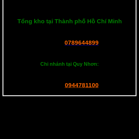
bạn cần tư vấn hay có bất kì thắc mắc về sản phẩm, hãy liên hệ
với tôi ngay nhé. Xin cảm ơn!
Tổng kho tại Thành phố Hồ Chí Minh
R23 Dương Thị Giang, P. Tân Thới Nhất, Q.12, Tphcm
0789644899
Tel – Zalo:
===============
Chi nhánh tại Quy Nhơn:
201 Ngô Mây, P. Quang Trung. Quy Nhơn
0944781100
Tel – Zalo: