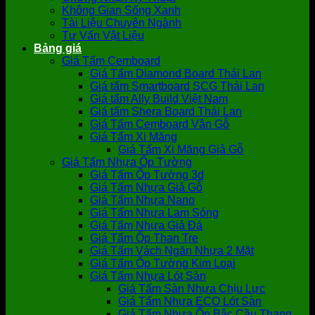
Không Gian Sống Xanh
Tài Liệu Chuyên Ngành
Tư Vấn Vật Liệu
Bảng giá
Giá Tấm Cemboard
Giá Tấm Diamond Board Thái Lan
Giá tấm Smartboard SCG Thái Lan
Giá tấm Ally Build Việt Nam
Giá tấm Shera Board Thái Lan
Giá Tấm Cemboard Vân Gỗ
Giá Tấm Xi Măng
Giá Tấm Xi Măng Giả Gỗ
Giá Tấm Nhựa Ốp Tường
Giá Tấm Ốp Tường 3d
Giá Tấm Nhựa Giả Gỗ
Giá Tấm Nhựa Nano
Giá Tấm Nhựa Lam Sóng
Giá Tấm Nhựa Giả Đá
Giá Tấm Ốp Than Tre
Giá Tấm Vách Ngăn Nhựa 2 Mặt
Giá Tấm Ốp Tường Kim Loại
Giá Tấm Nhựa Lót Sàn
Giá Tấm Sàn Nhựa Chịu Lực
Giá Tấm Nhựa ECO Lót Sàn
Giá Tấm Nhựa Ốp Bậc Cầu Thang