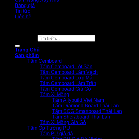
Bảng giá
Tin tức
Liên hệ
Copyright 2026 ©
Vật Liệu Nhà Xanh
Tìm kiếm:
Trang Chủ
Sản phẩm
Tấm Cemboard
Tấm Cemboard Lót Sàn
Tấm Cemboard Làm Vách
Tấm Cemboard Lợp Mái
Tấm Cemboard Làm Trần
Tấm Cemboard Giả Gỗ
Tấm Xi Măng
Tấm Allybuild Việt Nam
Tấm Diamond Board Thái Lan
Tấm SCG Smartboard Thái Lan
Tấm Sheraboard Thái Lan
Tấm Xi Măng Giả Gỗ
Tấm Ốp Tường PU
Tấm PU giả đá