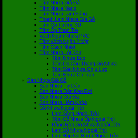
Tấm Nhựa Giả Đá
Tấm Nhựa Nano
Tấm Nhựa Lam Sóng
Thanh Lam Nhựa Giả Gỗ
Tấm Ốp Tường 3D
Tấm Ốp Than Tre
Vách Ngăn Nhựa PVC
Tấm Vách Ngăn 2 Mặt
Tấm Cách Nhiệt
Tấm Nhựa Lót Sàn
Tấm Nhựa Eco
Tấm Ốp Cầu Thang Gỗ Nhựa
Tấm Sàn Nhựa Chịu Lực
Tấm Nhựa Ốp Trần
Sàn Nhựa Giả Gỗ
Sàn Nhựa Tự Dán
Sàn Nhựa Dán Keo Rời
Sàn Nhựa Giả Đá
Sàn Nhựa Hèm Khóa
Gỗ Nhựa Ngoài Trời
Lam Sóng Ngoài Trời
Tấm Gỗ Nhựa Ốp Ngoài Trời
Hàng Rào Gỗ Nhựa Ngoài Trời
Lam Gỗ Nhựa Ngoài Trời
Lam Hộp Gỗ Nhựa Ngoài Trời