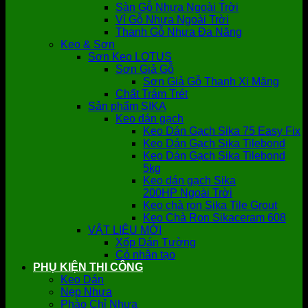
Sàn Gỗ Nhựa Ngoài Trời
Vỉ Gỗ Nhựa Ngoài Trời
Thanh Gỗ Nhựa Đa Năng
Keo & Sơn
Sơn Keo LOTUS
Sơn Giả Gỗ
Sơn Giả Gỗ Thanh Xi Măng
Chất Trám Trét
Sản phẩm SIKA
Keo dán gạch
Keo Dán Gạch Sika 75 Easy Fix
Keo Dán Gạch Sika Tilebond
Keo Dán Gạch Sika Tilebond
5kg
Keo dán gạch Sika
200HP Ngoài Trời
Keo chà ron Sika Tile Grout
Keo Chà Ron Sikaceram 608
VẬT LIỆU MỚI
Xốp Dán Tường
Cỏ nhân tạo
PHỤ KIỆN THI CÔNG
Keo Dán
Nẹp Nhựa
Phào Chỉ Nhựa