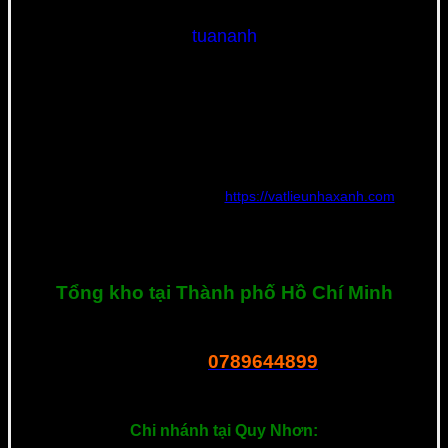
tuananh
Nguyễn Tuấn Anh | Founder và CEO Công Ty TNHH Thế Giới
Vật Liệu Nhà Xanh – Người có chuyên môn và kinh nghiệm rất
nhiều năm tìm hiểu và phát triển phân phối nguồn vật liệu xây
dựng mới với tiêu chí về chất lượng, đạt tiêu chuẩn quốc tế,
thân thiện với môi trường với giá thành rẻ nhất.
Hiện tại đang quản lý website
https://vatlieunhaxanh.com
và
chuyên tư vấn vật liệu mới cho các công trình tại Việt Nam. Nếu
bạn cần tư vấn hay có bất kì thắc mắc về sản phẩm, hãy liên hệ
với tôi ngay nhé. Xin cảm ơn!
Tổng kho tại Thành phố Hồ Chí Minh
R23 Dương Thị Giang, P. Tân Thới Nhất, Q.12, Tphcm
0789644899
Tel – Zalo:
===============
Chi nhánh tại Quy Nhơn: