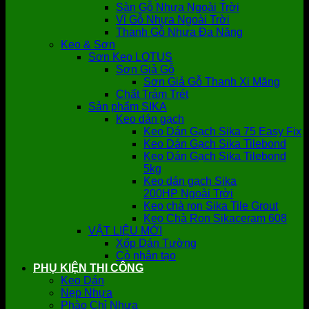
Sàn Gỗ Nhựa Ngoài Trời
Vỉ Gỗ Nhựa Ngoài Trời
Thanh Gỗ Nhựa Đa Năng
Keo & Sơn
Sơn Keo LOTUS
Sơn Giả Gỗ
Sơn Giả Gỗ Thanh Xi Măng
Chất Trám Trét
Sản phẩm SIKA
Keo dán gạch
Keo Dán Gạch Sika 75 Easy Fix
Keo Dán Gạch Sika Tilebond
Keo Dán Gạch Sika Tilebond
5kg
Keo dán gạch Sika
200HP Ngoài Trời
Keo chà ron Sika Tile Grout
Keo Chà Ron Sikaceram 608
VẬT LIỆU MỚI
Xốp Dán Tường
Cỏ nhân tạo
PHỤ KIỆN THI CÔNG
Keo Dán
Nẹp Nhựa
Phào Chỉ Nhựa