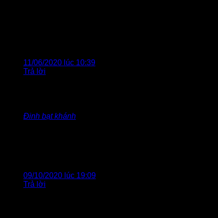
Trần danh quyền
cho biết:
Mình cần tư vấn Sơn giả gổ
11/06/2020 lúc 10:39
Trả lời
Đinh bạt khánh
cho biết:
Xin hỏi cọ giá gỗ là bao nhiêu một cái
Lu lăn sơn giá gỗ một cái bao nhiêu
Mình chuyên làm sơn nước .hỏi giá tham khảo và đặt
hàng
09/10/2020 lúc 19:09
Trả lời
Để lại một bình luận