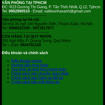
VĂN PHÒNG TẠI TPHCM
ĐC: R23 Dương Thị Giang, P. Tân Thới Nhất, Q.12, Tphcm
Tel:
0902890510
- Email: vatlieunhaxanh@gmail.com
--------------------------------------
Văn phòng tại Hà nội
Số nhà 30 ngõ 140 Nguyễn Xiển, Thanh Xuân, Hà Nội
Tel:
0986525300 - 0971817877
----------------------------------------
CỬA HÀNG TẠI QUY NHƠN
201 Ngô Mây, P. Quang Trung. Quy Nhơn
Tel – Zalo:
0944781100
Điều khoản và chính sách
Điều khoản chung
Hướng dẫn mua hàng
Quy định và hình thức thanh toán
Chính sách vận chuyển, giao nhận
Chính sách bảo hành và đổi trả
Chính sách bảo mật thông tin