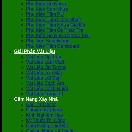
Phụ Kiện Gỗ Nhựa
Phụ Kiện Sàn Nhựa
Phụ Kiện Tấm PU
Phụ Kiện Tấm Cách Nhiệt
Phụ Kiện Tấm Nhựa Giả Đá
Phụ Kiện Tấm Ốp Than Tre
Phụ Kiện Gỗ Nhựa Ngoài Trời
Phụ kiện Smartwood
Phụ Kiện Tấm Cemboard
Giải Pháp Vật Liệu
Vật Liệu Ốp Trần
Vật Liệu Làm Vách
Vật Liệu Ốp Tường
Vật Liệu Lợp Mái
Vật Liệu Lót Sàn
Vật Liệu Cách Âm
Vật Liệu Cách Nhiệt
Vật Liệu Trang Trí
Cẩm Nang Xây Nhà
Góc Tự Decor
Chuyện Xây Nhà
Kinh Nghiệm Hay
Kỹ Thuật Thi Công
Cảm Hứng Thiết Kế
Chứng Nhận Kỹ Thuật