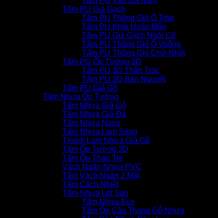
Tấm PU Vân Đá Nấm
Tấm PU Giả Gạch
Tấm PU Thông Gió Ô Tròn
Tấm PU Khải Hoàn Môn
Tấm PU Giả Gạch Ngói Cổ
Tấm PU Thông Gió Ô Vuông
Tấm PU Thông Gió Chữ Nhật
Tấm PU Ốp Tường 3D
Tấm PU 3D Thân Trúc
Tấm PU 3D Bán Nguyệt
Tấm PU Giả Gỗ
Tấm Nhựa Ốp Tường
Tấm Nhựa Giả Gỗ
Tấm Nhựa Giả Đá
Tấm Nhựa Nano
Tấm Nhựa Lam Sóng
Thanh Lam Nhựa Giả Gỗ
Tấm Ốp Tường 3D
Tấm Ốp Than Tre
Vách Ngăn Nhựa PVC
Tấm Vách Ngăn 2 Mặt
Tấm Cách Nhiệt
Tấm Nhựa Lót Sàn
Tấm Nhựa Eco
Tấm Ốp Cầu Thang Gỗ Nhựa