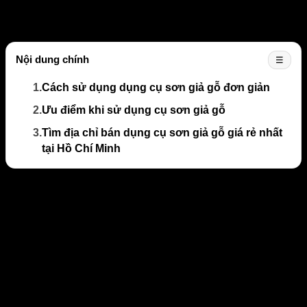
Dụng cụ sơn giả gỗ được xem là một dụng cụ không thể
như thế nào?
Nội dung chính
☰
1.
Cách sử dụng dụng cụ sơn giả gỗ đơn giản
2.
Ưu điểm khi sử dụng cụ sơn giả gỗ
3.
Tìm địa chỉ bán dụng cụ sơn giả gỗ giá rẻ nhất
tại Hồ Chí Minh
Cách sử dụng dụng cụ sơn giả gỗ đơn
giản
Hiện nay trên thị trường có 2 loại
dụng cụ sơn giả gỗ
là
sơn nước và sơn dầu. Dụng cụ dành cho sơn nước có tấm
nhựa màu xanh lá cây trên đầu cán gỗ, tấm nhựa màu xanh
dương dành cho sơn dầu. Kèm theo đó là cán chổi ngắn
được làm bằng từ lông heo trắng. Vậy cách sử dụng dụng cụ
sơn như thế nào để tạo ra được những vân gỗ đẹp.