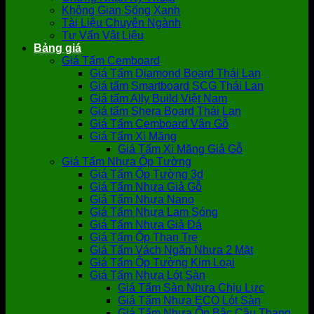
Không Gian Sống Xanh
Tài Liệu Chuyên Ngành
Tư Vấn Vật Liệu
Bảng giá
Giá Tấm Cemboard
Giá Tấm Diamond Board Thái Lan
Giá tấm Smartboard SCG Thái Lan
Giá tấm Ally Build Việt Nam
Giá tấm Shera Board Thái Lan
Giá Tấm Cemboard Vân Gỗ
Giá Tấm Xi Măng
Giá Tấm Xi Măng Giả Gỗ
Giá Tấm Nhựa Ốp Tường
Giá Tấm Ốp Tường 3d
Giá Tấm Nhựa Giả Gỗ
Giá Tấm Nhựa Nano
Giá Tấm Nhựa Lam Sóng
Giá Tấm Nhựa Giả Đá
Giá Tấm Ốp Than Tre
Giá Tấm Vách Ngăn Nhựa 2 Mặt
Giá Tấm Ốp Tường Kim Loại
Giá Tấm Nhựa Lót Sàn
Giá Tấm Sàn Nhựa Chịu Lực
Giá Tấm Nhựa ECO Lót Sàn
Giá Tấm Nhựa Ốp Bậc Cầu Thang