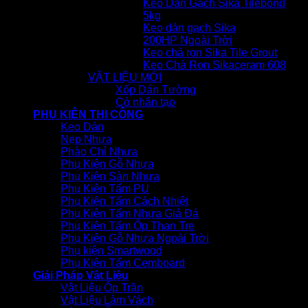
Keo Dán Gạch Sika Tilebond
5kg
Keo dán gạch Sika
200HP Ngoài Trời
Keo chà ron Sika Tile Grout
Keo Chà Ron Sikaceram 608
VẬT LIỆU MỚI
Xốp Dán Tường
Cỏ nhân tạo
PHỤ KIỆN THI CÔNG
Keo Dán
Nẹp Nhựa
Phào Chỉ Nhựa
Phụ Kiện Gỗ Nhựa
Phụ Kiện Sàn Nhựa
Phụ Kiện Tấm PU
Phụ Kiện Tấm Cách Nhiệt
Phụ Kiện Tấm Nhựa Giả Đá
Phụ Kiện Tấm Ốp Than Tre
Phụ Kiện Gỗ Nhựa Ngoài Trời
Phụ kiện Smartwood
Phụ Kiện Tấm Cemboard
Giải Pháp Vật Liệu
Vật Liệu Ốp Trần
Vật Liệu Làm Vách