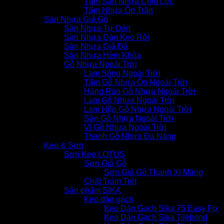
Tấm Sàn Nhựa Chịu Lực
Tấm Nhựa Ốp Trần
Sàn Nhựa Giả Gỗ
Sàn Nhựa Tự Dán
Sàn Nhựa Dán Keo Rời
Sàn Nhựa Giả Đá
Sàn Nhựa Hèm Khóa
Gỗ Nhựa Ngoài Trời
Lam Sóng Ngoài Trời
Tấm Gỗ Nhựa Ốp Ngoài Trời
Hàng Rào Gỗ Nhựa Ngoài Trời
Lam Gỗ Nhựa Ngoài Trời
Lam Hộp Gỗ Nhựa Ngoài Trời
Sàn Gỗ Nhựa Ngoài Trời
Vỉ Gỗ Nhựa Ngoài Trời
Thanh Gỗ Nhựa Đa Năng
Keo & Sơn
Sơn Keo LOTUS
Sơn Giả Gỗ
Sơn Giả Gỗ Thanh Xi Măng
Chất Trám Trét
Sản phẩm SIKA
Keo dán gạch
Keo Dán Gạch Sika 75 Easy Fix
Keo Dán Gạch Sika Tilebond