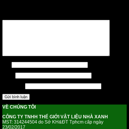
Email của bạn sẽ không được hiển thị công khai.
Các
trường bắt buộc được đánh dấu
*
Bình luận
*
Tên
Email
Trang web
VỀ CHÚNG TÔI
CÔNG TY TNHH THẾ GIỚI VẬT LIỆU NHÀ XANH
MST: 314244504 do Sở KH&ĐT Tphcm cấp ngày
23/02/2017