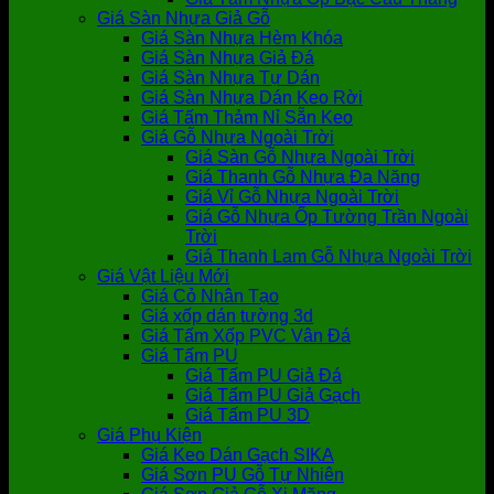
Giá Sàn Nhựa Giả Gỗ
Giá Sàn Nhựa Hèm Khóa
Giá Sàn Nhựa Giả Đá
Giá Sàn Nhựa Tự Dán
Giá Sàn Nhựa Dán Keo Rời
Giá Tấm Thảm Nỉ Sẵn Keo
Giá Gỗ Nhựa Ngoài Trời
Giá Sàn Gỗ Nhựa Ngoài Trời
Giá Thanh Gỗ Nhựa Đa Năng
Giá Vỉ Gỗ Nhựa Ngoài Trời
Giá Gỗ Nhựa Ốp Tường Trần Ngoài
Trời
Giá Thanh Lam Gỗ Nhựa Ngoài Trời
Giá Vật Liệu Mới
Giá Cỏ Nhân Tạo
Giá xốp dán tường 3d
Giá Tấm Xốp PVC Vân Đá
Giá Tấm PU
Giá Tấm PU Giả Đá
Giá Tấm PU Giả Gạch
Giá Tấm PU 3D
Giá Phụ Kiện
Giá Keo Dán Gạch SIKA
Giá Sơn PU Gỗ Tự Nhiên