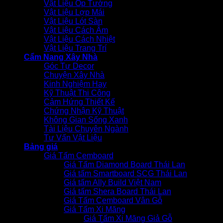
Vật Liệu Ốp Tường
Vật Liệu Lợp Mái
Vật Liệu Lót Sàn
Vật Liệu Cách Âm
Vật Liệu Cách Nhiệt
Vật Liệu Trang Trí
Cẩm Nang Xây Nhà
Góc Tự Decor
Chuyện Xây Nhà
Kinh Nghiệm Hay
Kỹ Thuật Thi Công
Cảm Hứng Thiết Kế
Chứng Nhận Kỹ Thuật
Không Gian Sống Xanh
Tài Liệu Chuyên Ngành
Tư Vấn Vật Liệu
Bảng giá
Giá Tấm Cemboard
Giá Tấm Diamond Board Thái Lan
Giá tấm Smartboard SCG Thái Lan
Giá tấm Ally Build Việt Nam
Giá tấm Shera Board Thái Lan
Giá Tấm Cemboard Vân Gỗ
Giá Tấm Xi Măng
Giá Tấm Xi Măng Giả Gỗ