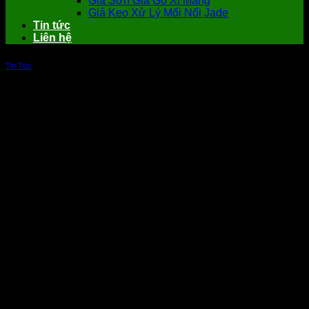
Giá Sơn Giả Gỗ Xi Măng
Giá Keo Xử Lý Mối Nối Jade
Tin tức
Liên hệ
Tin Tức
Địa chỉ bán dụng cụ sơn giả gỗ giá rẻ
nhất tại Hồ Chí Minh