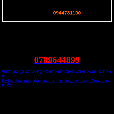
201 Ngô Mây, P. Quang Trung. Quy Nhơn
0944781100
Tel – Zalo:
0789644899
Gạch giả gỗ ốp tường – Sản phẩm tuyệt vời cho căn hộ hiện
đại
Kỹ thuật sơn giả gỗ ngoài trời sử dụng sơn Lotus Acrylic hệ
nước
2 bình luận về “
Địa chỉ bán dụng cụ sơn giả gỗ giá
rẻ nhất tại Hồ Chí Minh
”