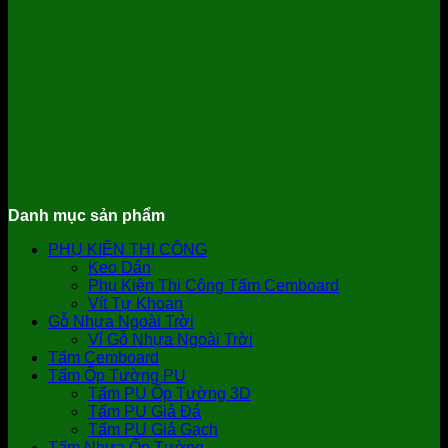
Danh mục sản phẩm
PHỤ KIỆN THI CÔNG
Keo Dán
Phụ Kiện Thi Công Tấm Cemboard
Vít Tự Khoan
Gỗ Nhựa Ngoài Trời
Vỉ Gỗ Nhựa Ngoài Trời
Tấm Cemboard
Tấm Ốp Tường PU
Tấm PU Ốp Tường 3D
Tấm PU Giả Đá
Tấm PU Giả Gạch
Tấm Nhựa Ốp Tường