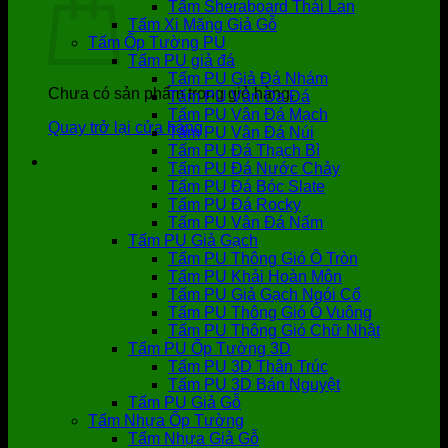
Tấm Sheraboard Thái Lan
Tấm Xi Măng Giả Gỗ
Tấm Ốp Tường PU
Tấm PU giả đá
Tấm PU Giả Đá Nhám
Chưa có sản phẩm trong giỏ hàng.
Tấm PU Vân Da Đá
Tấm PU Vân Đá Mạch
Quay trở lại cửa hàng
Tấm PU Vân Đá Núi
Tấm PU Đá Thạch Bì
Tấm PU Đá Nước Chảy
Tấm PU Đá Bóc Slate
Tấm PU Đá Rocky
Tấm PU Vân Đá Nấm
Tấm PU Giả Gạch
Tấm PU Thông Gió Ô Tròn
Tấm PU Khải Hoàn Môn
Tấm PU Giả Gạch Ngói Cổ
Tấm PU Thông Gió Ô Vuông
Tấm PU Thông Gió Chữ Nhật
Tấm PU Ốp Tường 3D
Tấm PU 3D Thân Trúc
Tấm PU 3D Bán Nguyệt
Tấm PU Giả Gỗ
Tấm Nhựa Ốp Tường
Tấm Nhựa Giả Gỗ