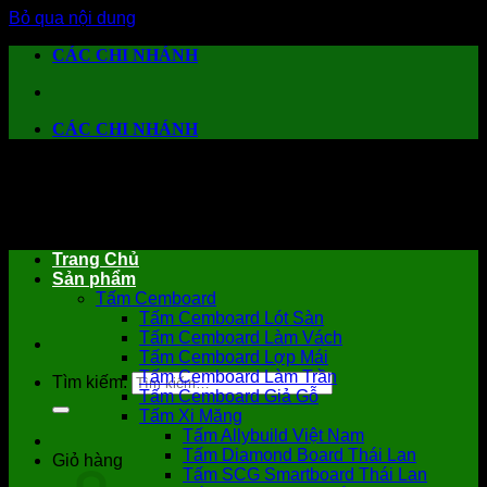
Bỏ qua nội dung
CÁC CHI NHÁNH
CÁC CHI NHÁNH
Trang Chủ
Sản phẩm
Tấm Cemboard
Tấm Cemboard Lót Sàn
Tấm Cemboard Làm Vách
Tấm Cemboard Lợp Mái
Tấm Cemboard Làm Trần
Tìm kiếm:
Tấm Cemboard Giả Gỗ
Tấm Xi Măng
Tấm Allybuild Việt Nam
Tấm Diamond Board Thái Lan
Giỏ hàng
Tấm SCG Smartboard Thái Lan