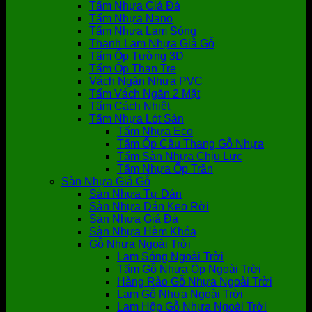
Tấm Nhựa Giả Đá
Tấm Nhựa Nano
Tấm Nhựa Lam Sóng
Thanh Lam Nhựa Giả Gỗ
Tấm Ốp Tường 3D
Tấm Ốp Than Tre
Vách Ngăn Nhựa PVC
Tấm Vách Ngăn 2 Mặt
Tấm Cách Nhiệt
Tấm Nhựa Lót Sàn
Tấm Nhựa Eco
Tấm Ốp Cầu Thang Gỗ Nhựa
Tấm Sàn Nhựa Chịu Lực
Tấm Nhựa Ốp Trần
Sàn Nhựa Giả Gỗ
Sàn Nhựa Tự Dán
Sàn Nhựa Dán Keo Rời
Sàn Nhựa Giả Đá
Sàn Nhựa Hèm Khóa
Gỗ Nhựa Ngoài Trời
Lam Sóng Ngoài Trời
Tấm Gỗ Nhựa Ốp Ngoài Trời
Hàng Rào Gỗ Nhựa Ngoài Trời
Lam Gỗ Nhựa Ngoài Trời
Lam Hộp Gỗ Nhựa Ngoài Trời