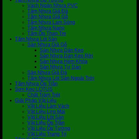
Vách Ngăn Nhựa PVC
Tấm Nhựa Giả Đá
Tấm Nhựa Giả Gỗ
Tấm Nhựa Lam Sóng
Tấm Nhựa Nano
Tấm Ốp Than Tre
Tấm Nhựa Lót Sàn
Sàn Nhựa Giả Gỗ
Sàn Nhựa Dán Keo
Sàn Nhựa Dán Keo Rời
Sàn Nhựa Hèm Khóa
Sàn Nhựa Tự Dán
Sàn Nhựa Giả Đá
Tấm Nhựa Lót Sàn Ngoài Trời
Tấm Nhựa Ốp Trần
Sơn Keo LOTUS
Chất Trám Trét
Giải Pháp Vật Liệu
Vật Liệu Làm Vách
Vật Liệu Lợp Mái
Vật Liệu Lót Sàn
Vật Liệu Ốp Trần
Vật Liệu Ốp Tường
Vật Liệu Trang Trí