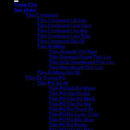
Trang Chủ
Sản phẩm
Tấm Cemboard
Tấm Cemboard Lót Sàn
Tấm Cemboard Làm Vách
Tấm Cemboard Lợp Mái
Tấm Cemboard Làm Trần
Tấm Cemboard Giả Gỗ
Tấm Xi Măng
Tấm Allybuild Việt Nam
Tấm Diamond Board Thái Lan
Tấm SCG Smartboard Thái Lan
Tấm Sheraboard Thái Lan
Tấm Xi Măng Giả Gỗ
Tấm Ốp Tường PU
Tấm PU giả đá
Tấm PU Giả Đá Nhám
Tấm PU Vân Da Đá
Tấm PU Vân Đá Mạch
Tấm PU Vân Đá Núi
Tấm PU Đá Thạch Bì
Tấm PU Đá Nước Chảy
Tấm PU Đá Bóc Slate
Tấm PU Đá Rocky