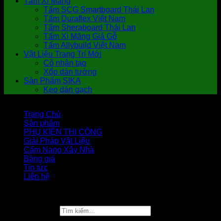
Tấm Xi Măng
Tấm SCG Smartboard Thái Lan
Tấm Duraflex Việt Nam
Tấm Sheraboard Thái Lan
Tấm Xi Măng Giả Gỗ
Tấm Allybuild Việt Nam
Vật Liệu Trang Trí Mới
Cỏ nhân tạo
Xốp dán tường
Sản Phẩm SIKA
Keo dán gạch
Trang Chủ
Sản phẩm
PHỤ KIỆN THI CÔNG
Giải Pháp Vật Liệu
Cẩm Nang Xây Nhà
Bảng giá
Tin tức
Liên hệ
Copyright 2026 ©
Vật Liệu Nhà Xanh
Tìm kiếm: