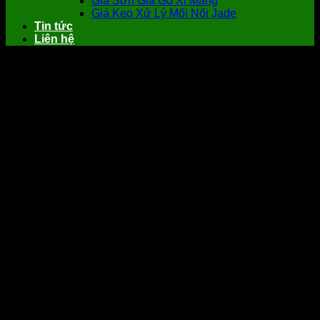
Giá Sơn Giả Gỗ Xi Măng
Giá Keo Xử Lý Mối Nối Jade
Tin tức
Liên hệ
Tấm Nhựa Giả Đá Cốt Xám 2.4mm Siêu
Bóng