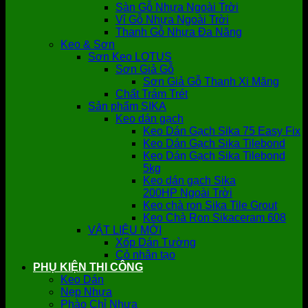
Sàn Gỗ Nhựa Ngoài Trời
Vỉ Gỗ Nhựa Ngoài Trời
Thanh Gỗ Nhựa Đa Năng
Keo & Sơn
Sơn Keo LOTUS
Sơn Giả Gỗ
Sơn Giả Gỗ Thanh Xi Măng
Chất Trám Trét
Sản phẩm SIKA
Keo dán gạch
Keo Dán Gạch Sika 75 Easy Fix
Keo Dán Gạch Sika Tilebond
Keo Dán Gạch Sika Tilebond
5kg
Keo dán gạch Sika
200HP Ngoài Trời
Keo chà ron Sika Tile Grout
Keo Chà Ron Sikaceram 608
VẬT LIỆU MỚI
Xốp Dán Tường
Cỏ nhân tạo
PHỤ KIỆN THI CÔNG
Keo Dán
Nẹp Nhựa
Phào Chỉ Nhựa