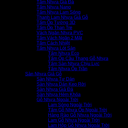
Tấm Nhựa Giả Đá
Tấm Nhựa Nano
Tấm Nhựa Lam Sóng
Thanh Lam Nhựa Giả Gỗ
Tấm Ốp Tường 3D
Tấm Ốp Than Tre
Vách Ngăn Nhựa PVC
Tấm Vách Ngăn 2 Mặt
Tấm Cách Nhiệt
Tấm Nhựa Lót Sàn
Tấm Nhựa Eco
Tấm Ốp Cầu Thang Gỗ Nhựa
Tấm Sàn Nhựa Chịu Lực
Tấm Nhựa Ốp Trần
Sàn Nhựa Giả Gỗ
Sàn Nhựa Tự Dán
Sàn Nhựa Dán Keo Rời
Sàn Nhựa Giả Đá
Sàn Nhựa Hèm Khóa
Gỗ Nhựa Ngoài Trời
Lam Sóng Ngoài Trời
Tấm Gỗ Nhựa Ốp Ngoài Trời
Hàng Rào Gỗ Nhựa Ngoài Trời
Lam Gỗ Nhựa Ngoài Trời
Lam Hộp Gỗ Nhựa Ngoài Trời