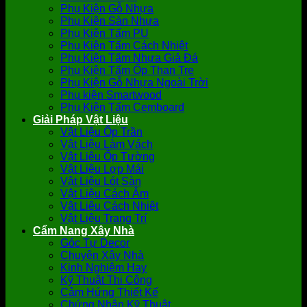
Phụ Kiện Gỗ Nhựa
Phụ Kiện Sàn Nhựa
Phụ Kiện Tấm PU
Phụ Kiện Tấm Cách Nhiệt
Phụ Kiện Tấm Nhựa Giả Đá
Phụ Kiện Tấm Ốp Than Tre
Phụ Kiện Gỗ Nhựa Ngoài Trời
Phụ kiện Smartwood
Phụ Kiện Tấm Cemboard
Giải Pháp Vật Liệu
Vật Liệu Ốp Trần
Vật Liệu Làm Vách
Vật Liệu Ốp Tường
Vật Liệu Lợp Mái
Vật Liệu Lót Sàn
Vật Liệu Cách Âm
Vật Liệu Cách Nhiệt
Vật Liệu Trang Trí
Cẩm Nang Xây Nhà
Góc Tự Decor
Chuyện Xây Nhà
Kinh Nghiệm Hay
Kỹ Thuật Thi Công
Cảm Hứng Thiết Kế
Chứng Nhận Kỹ Thuật