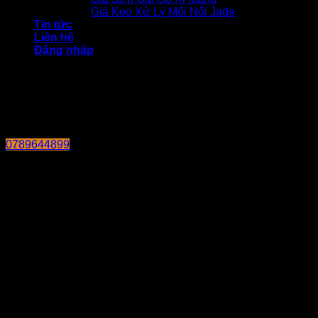
Giá Keo Xử Lý Mối Nối Jade
Tin tức
Liên hệ
Đăng nhập
0789644899