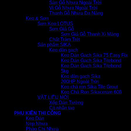
Sàn Gỗ Nhựa Ngoài Trời
Vỉ Gỗ Nhựa Ngoài Trời
Thanh Gỗ Nhựa Đa Năng
Keo & Sơn
Sơn Keo LOTUS
Sơn Giả Gỗ
Sơn Giả Gỗ Thanh Xi Măng
Chất Trám Trét
Sản phẩm SIKA
Keo dán gạch
Keo Dán Gạch Sika 75 Easy Fix
Keo Dán Gạch Sika Tilebond
Keo Dán Gạch Sika Tilebond
5kg
Keo dán gạch Sika
200HP Ngoài Trời
Keo chà ron Sika Tile Grout
Keo Chà Ron Sikaceram 608
VẬT LIỆU MỚI
Xốp Dán Tường
Cỏ nhân tạo
PHỤ KIỆN THI CÔNG
Keo Dán
Nẹp Nhựa
Phào Chỉ Nhựa