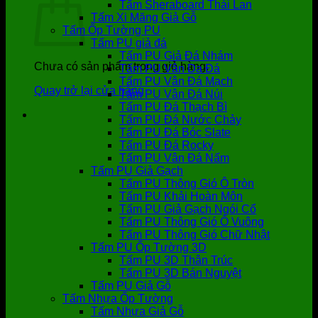
Tấm Sheraboard Thái Lan
Tấm Xi Măng Giả Gỗ
Tấm Ốp Tường PU
Tấm PU giả đá
Tấm PU Giả Đá Nhám
Chưa có sản phẩm trong giỏ hàng.
Tấm PU Vân Da Đá
Tấm PU Vân Đá Mạch
Quay trở lại cửa hàng
Tấm PU Vân Đá Núi
Tấm PU Đá Thạch Bì
Tấm PU Đá Nước Chảy
Tấm PU Đá Bóc Slate
Tấm PU Đá Rocky
Tấm PU Vân Đá Nấm
Tấm PU Giả Gạch
Tấm PU Thông Gió Ô Tròn
Tấm PU Khải Hoàn Môn
Tấm PU Giả Gạch Ngói Cổ
Tấm PU Thông Gió Ô Vuông
Tấm PU Thông Gió Chữ Nhật
Tấm PU Ốp Tường 3D
Tấm PU 3D Thân Trúc
Tấm PU 3D Bán Nguyệt
Tấm PU Giả Gỗ
Tấm Nhựa Ốp Tường
Tấm Nhựa Giả Gỗ