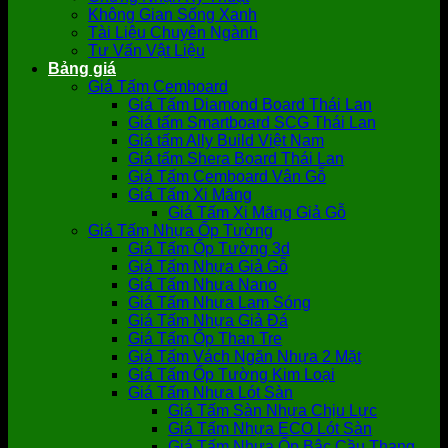
Không Gian Sống Xanh
Tài Liệu Chuyên Ngành
Tư Vấn Vật Liệu
Bảng giá
Giá Tấm Cemboard
Giá Tấm Diamond Board Thái Lan
Giá tấm Smartboard SCG Thái Lan
Giá tấm Ally Build Việt Nam
Giá tấm Shera Board Thái Lan
Giá Tấm Cemboard Vân Gỗ
Giá Tấm Xi Măng
Giá Tấm Xi Măng Giả Gỗ
Giá Tấm Nhựa Ốp Tường
Giá Tấm Ốp Tường 3d
Giá Tấm Nhựa Giả Gỗ
Giá Tấm Nhựa Nano
Giá Tấm Nhựa Lam Sóng
Giá Tấm Nhựa Giả Đá
Giá Tấm Ốp Than Tre
Giá Tấm Vách Ngăn Nhựa 2 Mặt
Giá Tấm Ốp Tường Kim Loại
Giá Tấm Nhựa Lót Sàn
Giá Tấm Sàn Nhựa Chịu Lực
Giá Tấm Nhựa ECO Lót Sàn
Giá Tấm Nhựa Ốp Bậc Cầu Thang