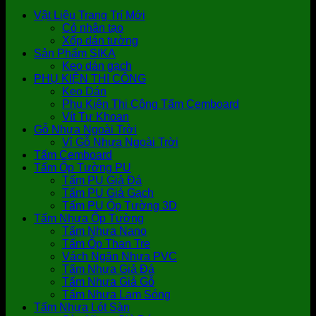
Vật Liệu Trang Trí Mới
Cỏ nhân tạo
Xốp dán tường
Sản Phẩm SIKA
Keo dán gạch
PHỤ KIỆN THI CÔNG
Keo Dán
Phụ Kiện Thi Công Tấm Cemboard
Vít Tự Khoan
Gỗ Nhựa Ngoài Trời
Vỉ Gỗ Nhựa Ngoài Trời
Tấm Cemboard
Tấm Ốp Tường PU
Tấm PU Giả Đá
Tấm PU Giả Gạch
Tấm PU Ốp Tường 3D
Tấm Nhựa Ốp Tường
Tấm Nhựa Nano
Tấm Ốp Than Tre
Vách Ngăn Nhựa PVC
Tấm Nhựa Giả Đá
Tấm Nhựa Giả Gỗ
Tấm Nhựa Lam Sóng
Tấm Nhựa Lót Sàn