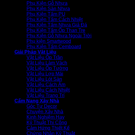
Phụ Kiện Gỗ Nhựa
Phụ Kiện Sàn Nhựa
Phụ Kiện Tấm PU
Phụ Kiện Tấm Cách Nhiệt
Phụ Kiện Tấm Nhựa Giả Đá
Phụ Kiện Tấm Ốp Than Tre
Phụ Kiện Gỗ Nhựa Ngoài Trời
Phụ kiện Smartwood
Phụ Kiện Tấm Cemboard
Giải Pháp Vật Liệu
Vật Liệu Ốp Trần
Vật Liệu Làm Vách
Vật Liệu Ốp Tường
Vật Liệu Lợp Mái
Vật Liệu Lót Sàn
Vật Liệu Cách Âm
Vật Liệu Cách Nhiệt
Vật Liệu Trang Trí
Cẩm Nang Xây Nhà
Góc Tự Decor
Chuyện Xây Nhà
Kinh Nghiệm Hay
Kỹ Thuật Thi Công
Cảm Hứng Thiết Kế
Chứng Nhận Kỹ Thuật