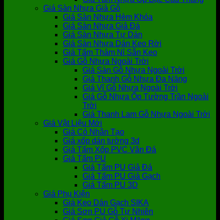
Giá Sàn Nhựa Giả Gỗ
Giá Sàn Nhựa Hèm Khóa
Giá Sàn Nhựa Giả Đá
Giá Sàn Nhựa Tự Dán
Giá Sàn Nhựa Dán Keo Rời
Giá Tấm Thảm Nỉ Sẵn Keo
Giá Gỗ Nhựa Ngoài Trời
Giá Sàn Gỗ Nhựa Ngoài Trời
Giá Thanh Gỗ Nhựa Đa Năng
Giá Vỉ Gỗ Nhựa Ngoài Trời
Giá Gỗ Nhựa Ốp Tường Trần Ngoài
Trời
Giá Thanh Lam Gỗ Nhựa Ngoài Trời
Giá Vật Liệu Mới
Giá Cỏ Nhân Tạo
Giá xốp dán tường 3d
Giá Tấm Xốp PVC Vân Đá
Giá Tấm PU
Giá Tấm PU Giả Đá
Giá Tấm PU Giả Gạch
Giá Tấm PU 3D
Giá Phụ Kiện
Giá Keo Dán Gạch SIKA
Giá Sơn PU Gỗ Tự Nhiên