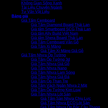
Không Gian Sống Xanh
Tài Liệu Chuyên Ngành
Tư Vấn Vật Liệu
Bảng giá
Giá Tấm Cemboard
Giá Tấm Diamond Board Thái Lan
Giá tấm Smartboard SCG Thái Lan
Giá tấm Ally Build Việt Nam
Giá tấm Shera Board Thái Lan
Giá Tấm Cemboard Vân Gỗ
Giá Tấm Xi Măng
Giá Tấm Xi Măng Giả Gỗ
Giá Tấm Nhựa Ốp Tường
Giá Tấm Ốp Tường 3d
Giá Tấm Nhựa Giả Gỗ
Giá Tấm Nhựa Nano
Giá Tấm Nhựa Lam Sóng
Giá Tấm Nhựa Giả Đá
Giá Tấm Ốp Than Tre
Giá Tấm Vách Ngăn Nhựa 2 Mặt
Giá Tấm Ốp Tường Kim Loại
Giá Tấm Nhựa Lót Sàn
Giá Tấm Sàn Nhựa Chịu Lực
Giá Tấm Nhựa ECO Lót Sàn
Giá Tấm Nhựa Ốp Bậc Cầu Thang