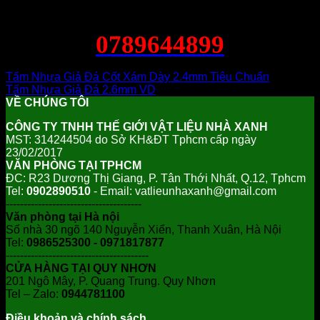
0789644899
Tấm Nhựa Giả Đá Cốt Xám Dày 2.4mm Tiêu Chuẩn
Tấm Nhựa Giả Đá 2.6mm VD
VỀ CHÚNG TÔI
CÔNG TY TNHH THẾ GIỚI VẬT LIỆU NHÀ XANH
MST: 314244504 do Sở KH&ĐT Tphcm cấp ngày
23/02/2017
VĂN PHÒNG TẠI TPHCM
ĐC: R23 Dương Thị Giang, P. Tân Thới Nhất, Q.12, Tphcm
Tel:
0902890510
- Email: vatlieunhaxanh@gmail.com
--------------------------------------
Văn phòng tại Hà nội
Số nhà 30 ngõ 140 Nguyễn Xiển, Thanh Xuân, Hà Nội
Tel:
0986525300 - 0971817877
----------------------------------------
CỬA HÀNG TẠI QUY NHƠN
201 Ngô Mây, P. Quang Trung. Quy Nhơn
Tel – Zalo:
0944781100
Điều khoản và chính sách