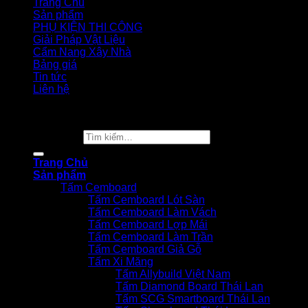
Trang Chủ
Sản phẩm
PHỤ KIỆN THI CÔNG
Giải Pháp Vật Liệu
Cẩm Nang Xây Nhà
Bảng giá
Tin tức
Liên hệ
Copyright 2026 ©
Vật Liệu Nhà Xanh
Tìm kiếm:
Trang Chủ
Sản phẩm
Tấm Cemboard
Tấm Cemboard Lót Sàn
Tấm Cemboard Làm Vách
Tấm Cemboard Lợp Mái
Tấm Cemboard Làm Trần
Tấm Cemboard Giả Gỗ
Tấm Xi Măng
Tấm Allybuild Việt Nam
Tấm Diamond Board Thái Lan
Tấm SCG Smartboard Thái Lan