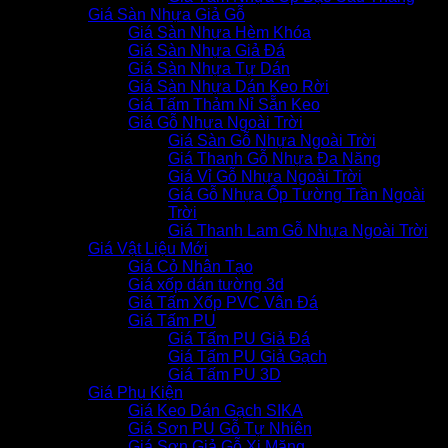
Giá Sàn Nhựa Giả Gỗ
Giá Sàn Nhựa Hèm Khóa
Giá Sàn Nhựa Giả Đá
Giá Sàn Nhựa Tự Dán
Giá Sàn Nhựa Dán Keo Rời
Giá Tấm Thảm Nỉ Sẵn Keo
Giá Gỗ Nhựa Ngoài Trời
Giá Sàn Gỗ Nhựa Ngoài Trời
Giá Thanh Gỗ Nhựa Đa Năng
Giá Vỉ Gỗ Nhựa Ngoài Trời
Giá Gỗ Nhựa Ốp Tường Trần Ngoài
Trời
Giá Thanh Lam Gỗ Nhựa Ngoài Trời
Giá Vật Liệu Mới
Giá Cỏ Nhân Tạo
Giá xốp dán tường 3d
Giá Tấm Xốp PVC Vân Đá
Giá Tấm PU
Giá Tấm PU Giả Đá
Giá Tấm PU Giả Gạch
Giá Tấm PU 3D
Giá Phụ Kiện
Giá Keo Dán Gạch SIKA
Giá Sơn PU Gỗ Tự Nhiên
Giá Sơn Giả Gỗ Xi Măng