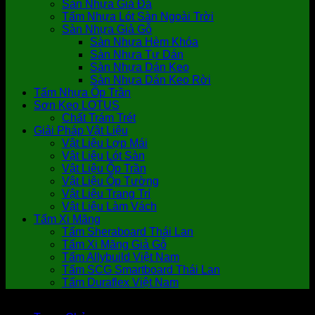
Sàn Nhựa Giả Đá
Tấm Nhựa Lót Sàn Ngoài Trời
Sàn Nhựa Giả Gỗ
Sàn Nhựa Hèm Khóa
Sàn Nhựa Tự Dán
Sàn Nhựa Dán Keo
Sàn Nhựa Dán Keo Rời
Tấm Nhựa Ốp Trần
Sơn Keo LOTUS
Chất Trám Trét
Giải Pháp Vật Liệu
Vật Liệu Lợp Mái
Vật Liệu Lót Sàn
Vật Liệu Ốp Trần
Vật Liệu Ốp Tường
Vật Liệu Trang Trí
Vật Liệu Làm Vách
Tấm Xi Măng
Tấm Sheraboard Thái Lan
Tấm Xi Măng Giả Gỗ
Tấm Allybuild Việt Nam
Tấm SCG Smartboard Thái Lan
Tấm Duraflex Việt Nam