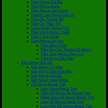
Tấm Nhựa Giả Đá
Tấm Nhựa Nano
Tấm Nhựa Lam Sóng
Thanh Lam Nhựa Giả Gỗ
Tấm Ốp Tường 3D
Tấm Ốp Than Tre
Vách Ngăn Nhựa PVC
Tấm Vách Ngăn 2 Mặt
Tấm Cách Nhiệt
Tấm Nhựa Lót Sàn
Tấm Nhựa Eco
Tấm Ốp Cầu Thang Gỗ Nhựa
Tấm Sàn Nhựa Chịu Lực
Tấm Nhựa Ốp Trần
Sàn Nhựa Giả Gỗ
Sàn Nhựa Tự Dán
Sàn Nhựa Dán Keo Rời
Sàn Nhựa Giả Đá
Sàn Nhựa Hèm Khóa
Gỗ Nhựa Ngoài Trời
Lam Sóng Ngoài Trời
Tấm Gỗ Nhựa Ốp Ngoài Trời
Hàng Rào Gỗ Nhựa Ngoài Trời
Lam Gỗ Nhựa Ngoài Trời
Lam Hộp Gỗ Nhựa Ngoài Trời