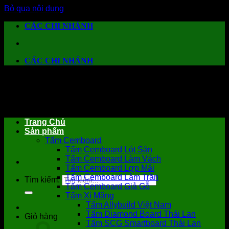
Bỏ qua nội dung
CÁC CHI NHÁNH
CÁC CHI NHÁNH
Trang Chủ
Sản phẩm
Tấm Cemboard
Tấm Cemboard Lót Sàn
Tấm Cemboard Làm Vách
Tấm Cemboard Lợp Mái
Tấm Cemboard Làm Trần
Tìm kiếm:
Tấm Cemboard Giả Gỗ
Tấm Xi Măng
Tấm Allybuild Việt Nam
Tấm Diamond Board Thái Lan
Giỏ hàng
Tấm SCG Smartboard Thái Lan