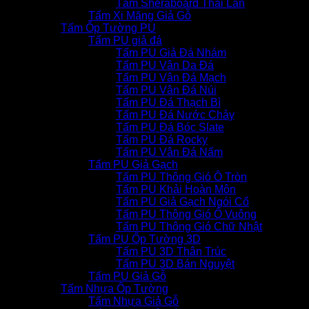
Tấm Sheraboard Thái Lan
Tấm Xi Măng Giả Gỗ
Tấm Ốp Tường PU
Tấm PU giả đá
Tấm PU Giả Đá Nhám
Tấm PU Vân Da Đá
Tấm PU Vân Đá Mạch
Tấm PU Vân Đá Núi
Tấm PU Đá Thạch Bì
Tấm PU Đá Nước Chảy
Tấm PU Đá Bóc Slate
Tấm PU Đá Rocky
Tấm PU Vân Đá Nấm
Tấm PU Giả Gạch
Tấm PU Thông Gió Ô Tròn
Tấm PU Khải Hoàn Môn
Tấm PU Giả Gạch Ngói Cổ
Tấm PU Thông Gió Ô Vuông
Tấm PU Thông Gió Chữ Nhật
Tấm PU Ốp Tường 3D
Tấm PU 3D Thân Trúc
Tấm PU 3D Bán Nguyệt
Tấm PU Giả Gỗ
Tấm Nhựa Ốp Tường
Tấm Nhựa Giả Gỗ