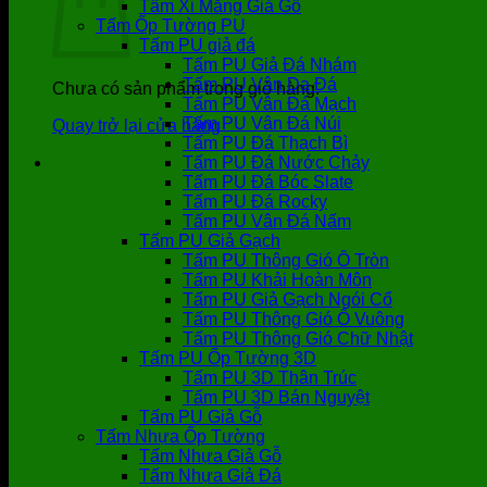
Tấm Xi Măng Giả Gỗ
Tấm Ốp Tường PU
Tấm PU giả đá
Tấm PU Giả Đá Nhám
Tấm PU Vân Da Đá
Chưa có sản phẩm trong giỏ hàng.
Tấm PU Vân Đá Mạch
Tấm PU Vân Đá Núi
Quay trở lại cửa hàng
Tấm PU Đá Thạch Bì
Tấm PU Đá Nước Chảy
Tấm PU Đá Bóc Slate
Tấm PU Đá Rocky
Tấm PU Vân Đá Nấm
Tấm PU Giả Gạch
Tấm PU Thông Gió Ô Tròn
Tấm PU Khải Hoàn Môn
Tấm PU Giả Gạch Ngói Cổ
Tấm PU Thông Gió Ô Vuông
Tấm PU Thông Gió Chữ Nhật
Tấm PU Ốp Tường 3D
Tấm PU 3D Thân Trúc
Tấm PU 3D Bán Nguyệt
Tấm PU Giả Gỗ
Tấm Nhựa Ốp Tường
Tấm Nhựa Giả Gỗ
Tấm Nhựa Giả Đá