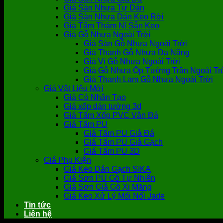
Giá Sàn Nhựa Tự Dán
Giá Sàn Nhựa Dán Keo Rời
Giá Tấm Thảm Nỉ Sẵn Keo
Giá Gỗ Nhựa Ngoài Trời
Giá Sàn Gỗ Nhựa Ngoài Trời
Giá Thanh Gỗ Nhựa Đa Năng
Giá Vỉ Gỗ Nhựa Ngoài Trời
Giá Gỗ Nhựa Ốp Tường Trần Ngoài Tr
Giá Thanh Lam Gỗ Nhựa Ngoài Trời
Giá Vật Liệu Mới
Giá Cỏ Nhân Tạo
Giá xốp dán tường 3d
Giá Tấm Xốp PVC Vân Đá
Giá Tấm PU
Giá Tấm PU Giả Đá
Giá Tấm PU Giả Gạch
Giá Tấm PU 3D
Giá Phụ Kiện
Giá Keo Dán Gạch SIKA
Giá Sơn PU Gỗ Tự Nhiên
Giá Sơn Giả Gỗ Xi Măng
Giá Keo Xử Lý Mối Nối Jade
Tin tức
Liên hệ