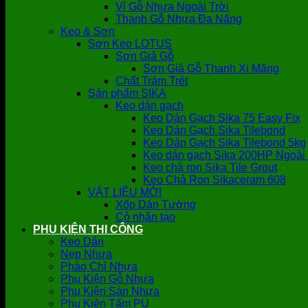
Vỉ Gỗ Nhựa Ngoài Trời
Thanh Gỗ Nhựa Đa Năng
Keo & Sơn
Sơn Keo LOTUS
Sơn Giả Gỗ
Sơn Giả Gỗ Thanh Xi Măng
Chất Trám Trét
Sản phẩm SIKA
Keo dán gạch
Keo Dán Gạch Sika 75 Easy Fix
Keo Dán Gạch Sika Tilebond
Keo Dán Gạch Sika Tilebond 5kg
Keo dán gạch Sika 200HP Ngoài 
Keo chà ron Sika Tile Grout
Keo Chà Ron Sikaceram 608
VẬT LIỆU MỚI
Xốp Dán Tường
Cỏ nhân tạo
PHỤ KIỆN THI CÔNG
Keo Dán
Nẹp Nhựa
Phào Chỉ Nhựa
Phụ Kiện Gỗ Nhựa
Phụ Kiện Sàn Nhựa
Phụ Kiện Tấm PU