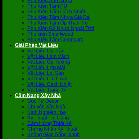
Phụ Kiện Sàn Nhựa
Phụ Kiện Tấm PU
Phụ Kiện Tấm Cách Nhiệt
Phụ Kiện Tấm Nhựa Giả Đá
Phụ Kiện Tấm Ốp Than Tre
Phụ Kiện Gỗ Nhựa Ngoài Trời
Phụ kiện Smartwood
Phụ Kiện Tấm Cemboard
Giải Pháp Vật Liệu
Vật Liệu Ốp Trần
Vật Liệu Làm Vách
Vật Liệu Ốp Tường
Vật Liệu Lợp Mái
Vật Liệu Lót Sàn
Vật Liệu Cách Âm
Vật Liệu Cách Nhiệt
Vật Liệu Trang Trí
Cẩm Nang Xây Nhà
Góc Tự Decor
Chuyện Xây Nhà
Kinh Nghiệm Hay
Kỹ Thuật Thi Công
Cảm Hứng Thiết Kế
Chứng Nhận Kỹ Thuật
Không Gian Sống Xanh