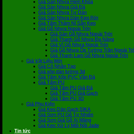
Giá Sàn Nhựa Hèm Khóa
Giá Sàn Nhựa Giả Đá
Giá Sàn Nhựa Tự Dán
Giá Sàn Nhựa Dán Keo Rời
Giá Tấm Thảm Nỉ Sẵn Keo
Giá Gỗ Nhựa Ngoài Trời
Giá Sàn Gỗ Nhựa Ngoài Trời
Giá Thanh Gỗ Nhựa Đa Năng
Giá Vỉ Gỗ Nhựa Ngoài Trời
Giá Gỗ Nhựa Ốp Tường Trần Ngoài Tr
Giá Thanh Lam Gỗ Nhựa Ngoài Trời
Giá Vật Liệu Mới
Giá Cỏ Nhân Tạo
Giá xốp dán tường 3d
Giá Tấm Xốp PVC Vân Đá
Giá Tấm PU
Giá Tấm PU Giả Đá
Giá Tấm PU Giả Gạch
Giá Tấm PU 3D
Giá Phụ Kiện
Giá Keo Dán Gạch SIKA
Giá Sơn PU Gỗ Tự Nhiên
Giá Sơn Giả Gỗ Xi Măng
Giá Keo Xử Lý Mối Nối Jade
Tin tức