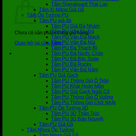
Tấm Sheraboard Thái Lan
Tấm Xi Măng Giả Gỗ
Tấm Ốp Tường PU
Tấm PU giả đá
Tấm PU Giả Đá Nhám
Tấm PU Vân Da Đá
Chưa có sản phẩm trong giỏ hàng.
Tấm PU Vân Đá Mạch
Tấm PU Vân Đá Núi
Quay trở lại cửa hàng
Tấm PU Đá Thạch Bì
Tấm PU Đá Nước Chảy
Tấm PU Đá Bóc Slate
Tấm PU Đá Rocky
Tấm PU Vân Đá Nấm
Tấm PU Giả Gạch
Tấm PU Thông Gió Ô Tròn
Tấm PU Khải Hoàn Môn
Tấm PU Giả Gạch Ngói Cổ
Tấm PU Thông Gió Ô Vuông
Tấm PU Thông Gió Chữ Nhật
Tấm PU Ốp Tường 3D
Tấm PU 3D Thân Trúc
Tấm PU 3D Bán Nguyệt
Tấm PU Giả Gỗ
Tấm Nhựa Ốp Tường
Tấm Nhựa Giả Gỗ