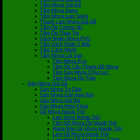
Tấm Nhựa Giả Đá
Tấm Nhựa Nano
Tấm Nhựa Lam Sóng
Thanh Lam Nhựa Giả Gỗ
Tấm Ốp Tường 3D
Tấm Ốp Than Tre
Vách Ngăn Nhựa PVC
Tấm Vách Ngăn 2 Mặt
Tấm Cách Nhiệt
Tấm Nhựa Lót Sàn
Tấm Nhựa Eco
Tấm Ốp Cầu Thang Gỗ Nhựa
Tấm Sàn Nhựa Chịu Lực
Tấm Nhựa Ốp Trần
Sàn Nhựa Giả Gỗ
Sàn Nhựa Tự Dán
Sàn Nhựa Dán Keo Rời
Sàn Nhựa Giả Đá
Sàn Nhựa Hèm Khóa
Gỗ Nhựa Ngoài Trời
Lam Sóng Ngoài Trời
Tấm Gỗ Nhựa Ốp Ngoài Trời
Hàng Rào Gỗ Nhựa Ngoài Trời
Lam Gỗ Nhựa Ngoài Trời
Lam Hộp Gỗ Nhựa Ngoài Trời