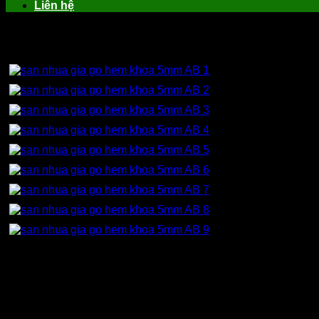
Liên hệ
Sàn nhựa hèm khóa vân gỗ 5mm AB