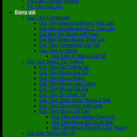
Tài Liệu Chuyên Ngành
Tư Vấn Vật Liệu
Bảng giá
Giá Tấm Cemboard
Giá Tấm Diamond Board Thái Lan
Giá tấm Smartboard SCG Thái Lan
Giá tấm Ally Build Việt Nam
Giá tấm Shera Board Thái Lan
Giá Tấm Cemboard Vân Gỗ
Giá Tấm Xi Măng
Giá Tấm Xi Măng Giả Gỗ
Giá Tấm Nhựa Ốp Tường
Giá Tấm Ốp Tường 3d
Giá Tấm Nhựa Giả Gỗ
Giá Tấm Nhựa Nano
Giá Tấm Nhựa Lam Sóng
Giá Tấm Nhựa Giả Đá
Giá Tấm Ốp Than Tre
Giá Tấm Vách Ngăn Nhựa 2 Mặt
Giá Tấm Ốp Tường Kim Loại
Giá Tấm Nhựa Lót Sàn
Giá Tấm Sàn Nhựa Chịu Lực
Giá Tấm Nhựa ECO Lót Sàn
Giá Tấm Nhựa Ốp Bậc Cầu Thang
Giá Sàn Nhựa Giả Gỗ