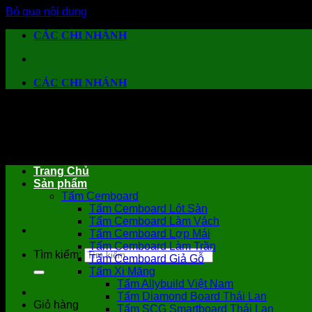
Bỏ qua nội dung
CÁC CHI NHÁNH
CÁC CHI NHÁNH
Trang Chủ
Sản phẩm
Tấm Cemboard
Tấm Cemboard Lót Sàn
Tấm Cemboard Làm Vách
Tấm Cemboard Lợp Mái
Tấm Cemboard Làm Trần
Tìm kiếm:
Tấm Cemboard Giả Gỗ
Tấm Xi Măng
Tấm Allybuild Việt Nam
Tấm Diamond Board Thái Lan
Giỏ hàng
Tấm SCG Smartboard Thái Lan