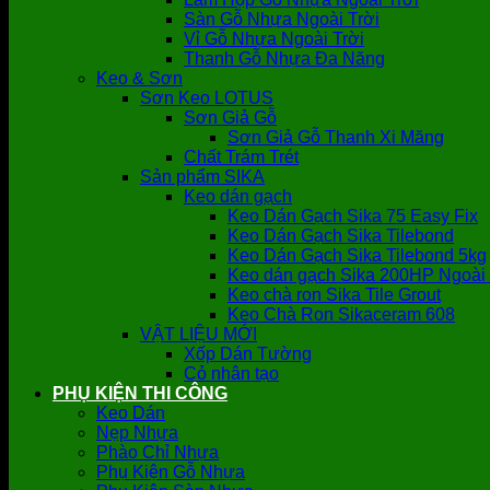
Sàn Gỗ Nhựa Ngoài Trời
Vỉ Gỗ Nhựa Ngoài Trời
Thanh Gỗ Nhựa Đa Năng
Keo & Sơn
Sơn Keo LOTUS
Sơn Giả Gỗ
Sơn Giả Gỗ Thanh Xi Măng
Chất Trám Trét
Sản phẩm SIKA
Keo dán gạch
Keo Dán Gạch Sika 75 Easy Fix
Keo Dán Gạch Sika Tilebond
Keo Dán Gạch Sika Tilebond 5kg
Keo dán gạch Sika 200HP Ngoài 
Keo chà ron Sika Tile Grout
Keo Chà Ron Sikaceram 608
VẬT LIỆU MỚI
Xốp Dán Tường
Cỏ nhân tạo
PHỤ KIỆN THI CÔNG
Keo Dán
Nẹp Nhựa
Phào Chỉ Nhựa
Phụ Kiện Gỗ Nhựa