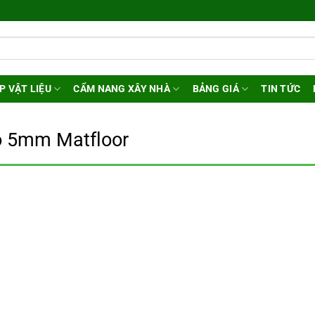
P VẬT LIỆU
CẨM NANG XÂY NHÀ
BẢNG GIÁ
TIN TỨC
ỗ 5mm Matfloor