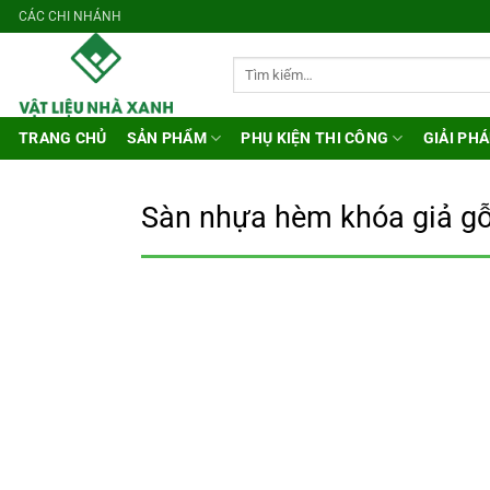
Bỏ
CÁC CHI NHÁNH
qua
nội
Tìm
kiếm:
dung
TRANG CHỦ
SẢN PHẨM
PHỤ KIỆN THI CÔNG
GIẢI PHÁ
Sàn nhựa hèm khóa giả g