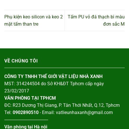
Phụ kiện keo silicon và keo 2
Tấm PU vỏ đá thạch bì màu
mặt tấm than tre
đơn sắc M
VỀ CHÚNG TÔI
CÔNG TY TNHH THẾ GIỚI VẬT LIỆU NHÀ XANH
MST: 314244504 do Sở KH&ĐT Tphcm cấp ngày
23/02/2017
VĂN PHÒNG TẠI TPHCM
ĐC: R23 Dương Thị Giang, P. Tân Thới Nhất, Q.12, Tphcm
Tel:
0902890510
- Email: vatlieunhaxanh@gmail.com
--------------------------------------
Văn phòng tại Hà nội