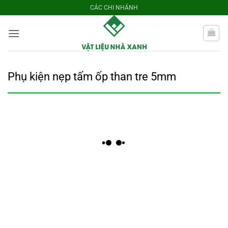
Bỏ
CÁC CHI NHÁNH
qua
nội
dung
Phụ kiện nẹp tấm ốp than tre 5mm