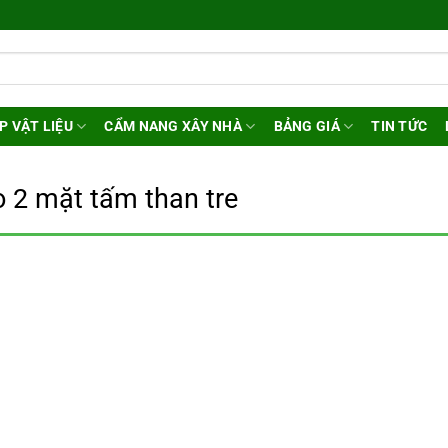
P VẬT LIỆU
CẨM NANG XÂY NHÀ
BẢNG GIÁ
TIN TỨC
o 2 mặt tấm than tre