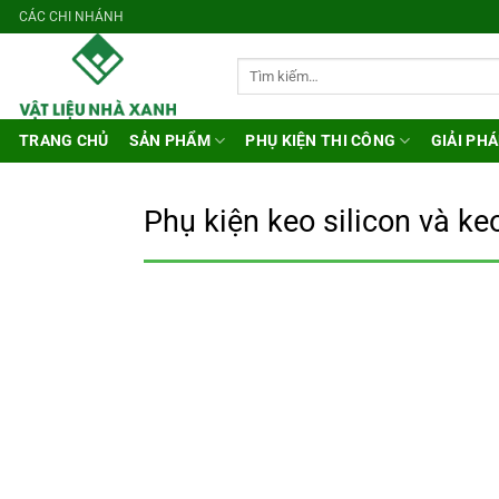
Bỏ
CÁC CHI NHÁNH
qua
nội
Tìm
kiếm:
dung
TRANG CHỦ
SẢN PHẨM
PHỤ KIỆN THI CÔNG
GIẢI PHÁ
Phụ kiện keo silicon và ke