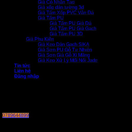
Giá Cỏ Nhân Tạo
Giá xốp dán tường 3d
Giá Tấm Xốp PVC Vân Đá
Giá Tấm PU
Giá Tấm PU Giả Đá
Giá Tấm PU Giả Gạch
Giá Tấm PU 3D
Giá Phụ Kiện
Giá Keo Dán Gạch SIKA
Giá Sơn PU Gỗ Tự Nhiên
Giá Sơn Giả Gỗ Xi Măng
Giá Keo Xử Lý Mối Nối Jade
Tin tức
Liên hệ
Đăng nhập
0789644899