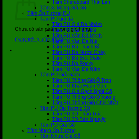
Tấm Sheraboard Thái Lan
Tấm Xi Măng Giả Gỗ
Tấm Ốp Tường PU
Tấm PU giả đá
Tấm PU Giả Đá Nhám
Chưa có sản phẩm trong giỏ hàng.
Tấm PU Vân Da Đá
Tấm PU Vân Đá Mạch
Quay trở lại cửa hàng
Tấm PU Vân Đá Núi
Tấm PU Đá Thạch Bì
Tấm PU Đá Nước Chảy
Tấm PU Đá Bóc Slate
Tấm PU Đá Rocky
Tấm PU Vân Đá Nấm
Tấm PU Giả Gạch
Tấm PU Thông Gió Ô Tròn
Tấm PU Khải Hoàn Môn
Tấm PU Giả Gạch Ngói Cổ
Tấm PU Thông Gió Ô Vuông
Tấm PU Thông Gió Chữ Nhật
Tấm PU Ốp Tường 3D
Tấm PU 3D Thân Trúc
Tấm PU 3D Bán Nguyệt
Tấm PU Giả Gỗ
Tấm Nhựa Ốp Tường
Tấm Nhựa Giả Gỗ