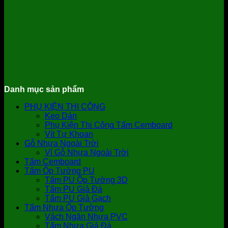
Danh mục sản phẩm
PHỤ KIỆN THI CÔNG
Keo Dán
Phụ Kiện Thi Công Tấm Cemboard
Vít Tự Khoan
Gỗ Nhựa Ngoài Trời
Vỉ Gỗ Nhựa Ngoài Trời
Tấm Cemboard
Tấm Ốp Tường PU
Tấm PU Ốp Tường 3D
Tấm PU Giả Đá
Tấm PU Giả Gạch
Tấm Nhựa Ốp Tường
Vách Ngăn Nhựa PVC
Tấm Nhựa Giả Đá