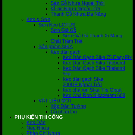
Sàn Gỗ Nhựa Ngoài Trời
Vỉ Gỗ Nhựa Ngoài Trời
Thanh Gỗ Nhựa Đa Năng
Keo & Sơn
Sơn Keo LOTUS
Sơn Giả Gỗ
Sơn Giả Gỗ Thanh Xi Măng
Chất Trám Trét
Sản phẩm SIKA
Keo dán gạch
Keo Dán Gạch Sika 75 Easy Fix
Keo Dán Gạch Sika Tilebond
Keo Dán Gạch Sika Tilebond
5kg
Keo dán gạch Sika
200HP Ngoài Trời
Keo chà ron Sika Tile Grout
Keo Chà Ron Sikaceram 608
VẬT LIỆU MỚI
Xốp Dán Tường
Cỏ nhân tạo
PHỤ KIỆN THI CÔNG
Keo Dán
Nẹp Nhựa
Phào Chỉ Nhựa