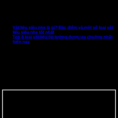
mọt tấn công. Theo thông tin từ nhà sản xuất, bạn có thể sử
dụng
vách ngăn PVC trong thời gian trên
10 năm mà vẫn
đảm bảo được độ bền lẫn chất lượng.
Xem thêm:
Vật liệu siêu nhẹ là gì? Đặc điểm và một số loại vật
liệu siêu nhẹ tốt nhất
Top 8 loại vật liệu ốp tường được ưa chuộng nhất
hiện nay
Bài viết trên đây là những gợi ý top
8 vật liệu làm vách
ngăn rẻ tiền
chất lượng tốt bạn nên tham khảo. Hy vọng
chúng tôi đã cung cấp cho bạn những thông tin thiết thực
nhé.