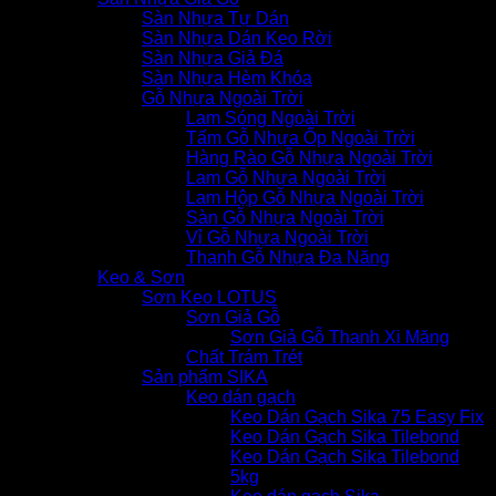
Sàn Nhựa Tự Dán
Sàn Nhựa Dán Keo Rời
Sàn Nhựa Giả Đá
Sàn Nhựa Hèm Khóa
Gỗ Nhựa Ngoài Trời
Lam Sóng Ngoài Trời
Tấm Gỗ Nhựa Ốp Ngoài Trời
Hàng Rào Gỗ Nhựa Ngoài Trời
Lam Gỗ Nhựa Ngoài Trời
Lam Hộp Gỗ Nhựa Ngoài Trời
Sàn Gỗ Nhựa Ngoài Trời
Vỉ Gỗ Nhựa Ngoài Trời
Thanh Gỗ Nhựa Đa Năng
Keo & Sơn
Sơn Keo LOTUS
Sơn Giả Gỗ
Sơn Giả Gỗ Thanh Xi Măng
Chất Trám Trét
Sản phẩm SIKA
Keo dán gạch
Keo Dán Gạch Sika 75 Easy Fix
Keo Dán Gạch Sika Tilebond
Keo Dán Gạch Sika Tilebond
5kg