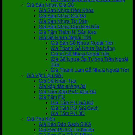
Giá Sàn Nhựa Giả Gỗ
Giá Sàn Nhựa Hèm Khóa
Giá Sàn Nhựa Giả Đá
Giá Sàn Nhựa Tự Dán
Giá Sàn Nhựa Dán Keo Rời
Giá Tấm Thảm Nỉ Sẵn Keo
Giá Gỗ Nhựa Ngoài Trời
Giá Sàn Gỗ Nhựa Ngoài Trời
Giá Thanh Gỗ Nhựa Đa Năng
Giá Vỉ Gỗ Nhựa Ngoài Trời
Giá Gỗ Nhựa Ốp Tường Trần Ngoài
Trời
Giá Thanh Lam Gỗ Nhựa Ngoài Trời
Giá Vật Liệu Mới
Giá Cỏ Nhân Tạo
Giá xốp dán tường 3d
Giá Tấm Xốp PVC Vân Đá
Giá Tấm PU
Giá Tấm PU Giả Đá
Giá Tấm PU Giả Gạch
Giá Tấm PU 3D
Giá Phụ Kiện
Giá Keo Dán Gạch SIKA
Giá Sơn PU Gỗ Tự Nhiên