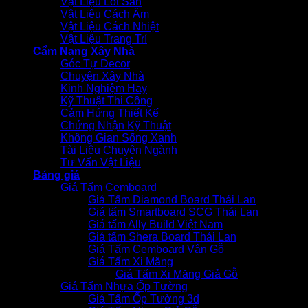
Vật Liệu Lót Sàn
Vật Liệu Cách Âm
Vật Liệu Cách Nhiệt
Vật Liệu Trang Trí
Cẩm Nang Xây Nhà
Góc Tự Decor
Chuyện Xây Nhà
Kinh Nghiệm Hay
Kỹ Thuật Thi Công
Cảm Hứng Thiết Kế
Chứng Nhận Kỹ Thuật
Không Gian Sống Xanh
Tài Liệu Chuyên Ngành
Tư Vấn Vật Liệu
Bảng giá
Giá Tấm Cemboard
Giá Tấm Diamond Board Thái Lan
Giá tấm Smartboard SCG Thái Lan
Giá tấm Ally Build Việt Nam
Giá tấm Shera Board Thái Lan
Giá Tấm Cemboard Vân Gỗ
Giá Tấm Xi Măng
Giá Tấm Xi Măng Giả Gỗ
Giá Tấm Nhựa Ốp Tường
Giá Tấm Ốp Tường 3d