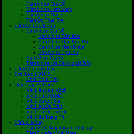
Tấm Nhựa Giả Gỗ
Tấm Nhựa Lam Sóng
Tấm Nhựa Nano
Tấm Ốp Than Tre
Tấm Nhựa Lót Sàn
Sàn Nhựa Giả Gỗ
Sàn Nhựa Dán Keo
Sàn Nhựa Dán Keo Rời
Sàn Nhựa Hèm Khóa
Sàn Nhựa Tự Dán
Sàn Nhựa Giả Đá
Tấm Nhựa Lót Sàn Ngoài Trời
Tấm Nhựa Ốp Trần
Sơn Keo LOTUS
Chất Trám Trét
Giải Pháp Vật Liệu
Vật Liệu Làm Vách
Vật Liệu Lợp Mái
Vật Liệu Lót Sàn
Vật Liệu Ốp Trần
Vật Liệu Ốp Tường
Vật Liệu Trang Trí
Tấm Xi Măng
Tấm SCG Smartboard Thái Lan
Tấm Duraflex Việt Nam