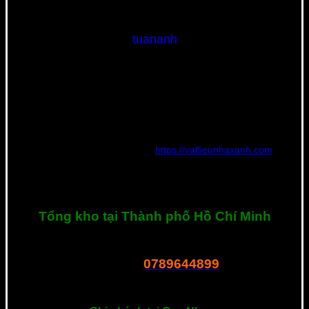
tuananh
Nguyễn Tuấn Anh | Founder và CEO Công Ty TNHH Thế Giới
Vật Liệu Nhà Xanh – Người có chuyên môn và kinh nghiệm rất
nhiều năm tìm hiểu và phát triển phân phối nguồn vật liệu xây
dựng mới với tiêu chí về chất lượng, đạt tiêu chuẩn quốc tế,
thân thiện với môi trường với giá thành rẻ nhất.
Hiện tại đang quản lý website
https://vatlieunhaxanh.com
và
chuyên tư vấn vật liệu mới cho các công trình tại Việt Nam. Nếu
bạn cần tư vấn hay có bất kì thắc mắc về sản phẩm, hãy liên hệ
với tôi ngay nhé. Xin cảm ơn!
Tổng kho tại Thành phố Hồ Chí Minh
R23 Dương Thị Giang, P. Tân Thới Nhất, Q.12, Tphcm
0789644899
Tel – Zalo:
===============