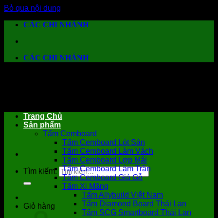
Bỏ qua nội dung
CÁC CHI NHÁNH
CÁC CHI NHÁNH
Trang Chủ
Sản phẩm
Tấm Cemboard
Tấm Cemboard Lót Sàn
Tấm Cemboard Làm Vách
Tấm Cemboard Lợp Mái
Tấm Cemboard Làm Trần
Tìm kiếm:
Tấm Cemboard Giả Gỗ
Tấm Xi Măng
Tấm Allybuild Việt Nam
Tấm Diamond Board Thái Lan
Giỏ hàng
Tấm SCG Smartboard Thái Lan