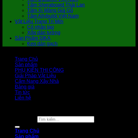
Tấm Sheraboard Thái Lan
Tấm Xi Măng Giả Gỗ
Tấm Allybuild Việt Nam
Vật Liệu Trang Trí Mới
Cỏ nhân tạo
Xốp dán tường
Sản Phẩm SIKA
Keo dán gạch
Trang Chủ
Sản phẩm
PHỤ KIỆN THI CÔNG
Giải Pháp Vật Liệu
Cẩm Nang Xây Nhà
Bảng giá
Tin tức
Liên hệ
Copyright 2026 ©
Vật Liệu Nhà Xanh
Tìm kiếm:
Trang Chủ
Sản phẩm