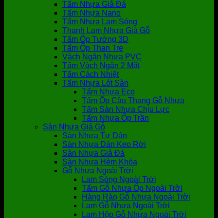
Tấm Nhựa Giả Đá
Tấm Nhựa Nano
Tấm Nhựa Lam Sóng
Thanh Lam Nhựa Giả Gỗ
Tấm Ốp Tường 3D
Tấm Ốp Than Tre
Vách Ngăn Nhựa PVC
Tấm Vách Ngăn 2 Mặt
Tấm Cách Nhiệt
Tấm Nhựa Lót Sàn
Tấm Nhựa Eco
Tấm Ốp Cầu Thang Gỗ Nhựa
Tấm Sàn Nhựa Chịu Lực
Tấm Nhựa Ốp Trần
Sàn Nhựa Giả Gỗ
Sàn Nhựa Tự Dán
Sàn Nhựa Dán Keo Rời
Sàn Nhựa Giả Đá
Sàn Nhựa Hèm Khóa
Gỗ Nhựa Ngoài Trời
Lam Sóng Ngoài Trời
Tấm Gỗ Nhựa Ốp Ngoài Trời
Hàng Rào Gỗ Nhựa Ngoài Trời
Lam Gỗ Nhựa Ngoài Trời
Lam Hộp Gỗ Nhựa Ngoài Trời