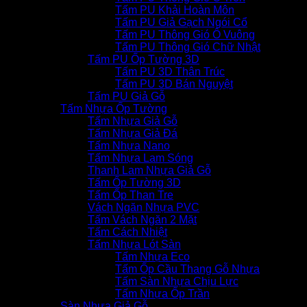
Tấm PU Khải Hoàn Môn
Tấm PU Giả Gạch Ngói Cổ
Tấm PU Thông Gió Ô Vuông
Tấm PU Thông Gió Chữ Nhật
Tấm PU Ốp Tường 3D
Tấm PU 3D Thân Trúc
Tấm PU 3D Bán Nguyệt
Tấm PU Giả Gỗ
Tấm Nhựa Ốp Tường
Tấm Nhựa Giả Gỗ
Tấm Nhựa Giả Đá
Tấm Nhựa Nano
Tấm Nhựa Lam Sóng
Thanh Lam Nhựa Giả Gỗ
Tấm Ốp Tường 3D
Tấm Ốp Than Tre
Vách Ngăn Nhựa PVC
Tấm Vách Ngăn 2 Mặt
Tấm Cách Nhiệt
Tấm Nhựa Lót Sàn
Tấm Nhựa Eco
Tấm Ốp Cầu Thang Gỗ Nhựa
Tấm Sàn Nhựa Chịu Lực
Tấm Nhựa Ốp Trần
Sàn Nhựa Giả Gỗ