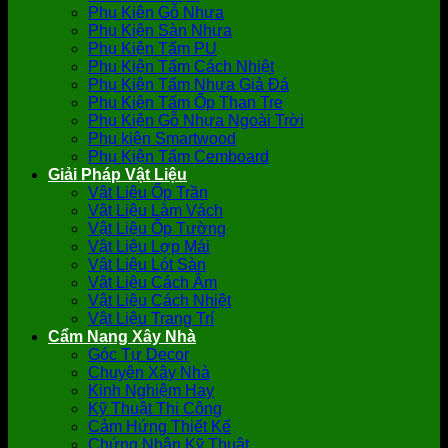
Phụ Kiện Gỗ Nhựa
Phụ Kiện Sàn Nhựa
Phụ Kiện Tấm PU
Phụ Kiện Tấm Cách Nhiệt
Phụ Kiện Tấm Nhựa Giả Đá
Phụ Kiện Tấm Ốp Than Tre
Phụ Kiện Gỗ Nhựa Ngoài Trời
Phụ kiện Smartwood
Phụ Kiện Tấm Cemboard
Giải Pháp Vật Liệu
Vật Liệu Ốp Trần
Vật Liệu Làm Vách
Vật Liệu Ốp Tường
Vật Liệu Lợp Mái
Vật Liệu Lót Sàn
Vật Liệu Cách Âm
Vật Liệu Cách Nhiệt
Vật Liệu Trang Trí
Cẩm Nang Xây Nhà
Góc Tự Decor
Chuyện Xây Nhà
Kinh Nghiệm Hay
Kỹ Thuật Thi Công
Cảm Hứng Thiết Kế
Chứng Nhận Kỹ Thuật