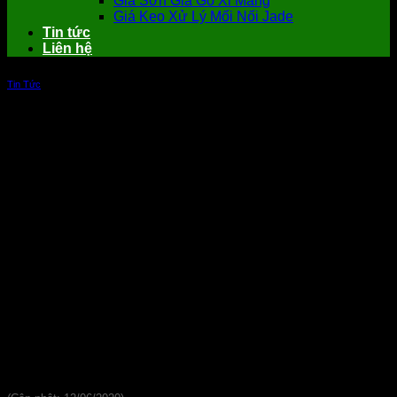
Giá Sơn Giả Gỗ Xi Măng
Giá Keo Xử Lý Mối Nối Jade
Tin tức
Liên hệ
Tin Tức
Bật mí 8 vật liệu làm vách ngăn rẻ tiền
Đánh giá