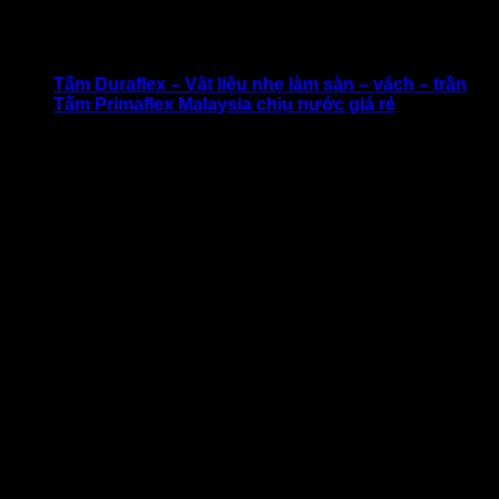
nào muốn thay đổi màu sắc hoặc dạng vật liệu khác.
Xem thêm:
Tấm Duraflex – Vật liệu nhẹ làm sàn – vách – trần
Tấm Primaflex Malaysia chịu nước giá rẻ
Vách ngăn nhựa CNC:
Vách ngăn nhựa CNC nổi bật với các kiểu thiết kế, gia công
cắt gọt, tạo hình độc đáo và đẹp mắt. Vật liệu thường có sự
kết hợp giữa nhựa PVC và gỗ để tạo ra những tấm vách
ngăn sang trọng, tinh xảo, tỉ mỉ đến từng chi tiết nhỏ nhất.
Đặc biệt, nhựa CNC có độ bền khá cao, không dễ phai màu,
cũng như chống cong vênh, ẩm mốc hiệu quả trong quá trình
sử dụng.