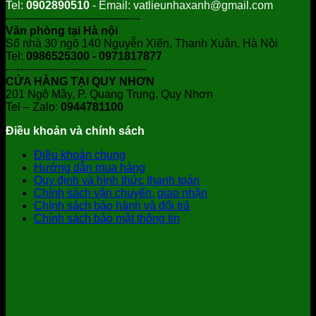
Tel:
0902890510
- Email: vatlieunhaxanh@gmail.com
--------------------------------------
Văn phòng tại Hà nội
Số nhà 30 ngõ 140 Nguyễn Xiển, Thanh Xuân, Hà Nội
Tel:
0986525300 - 0971817877
----------------------------------------
CỬA HÀNG TẠI QUY NHƠN
201 Ngô Mây, P. Quang Trung. Quy Nhơn
Tel – Zalo:
0944781100
Điều khoản và chính sách
Điều khoản chung
Hướng dẫn mua hàng
Quy định và hình thức thanh toán
Chính sách vận chuyển, giao nhận
Chính sách bảo hành và đổi trả
Chính sách bảo mật thông tin