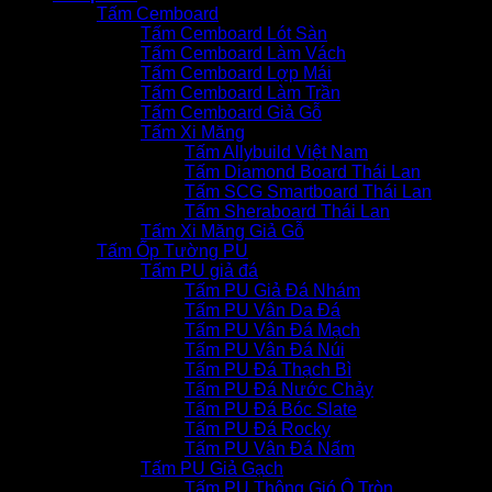
Tấm Cemboard
Tấm Cemboard Lót Sàn
Tấm Cemboard Làm Vách
Tấm Cemboard Lợp Mái
Tấm Cemboard Làm Trần
Tấm Cemboard Giả Gỗ
Tấm Xi Măng
Tấm Allybuild Việt Nam
Tấm Diamond Board Thái Lan
Tấm SCG Smartboard Thái Lan
Tấm Sheraboard Thái Lan
Tấm Xi Măng Giả Gỗ
Tấm Ốp Tường PU
Tấm PU giả đá
Tấm PU Giả Đá Nhám
Tấm PU Vân Da Đá
Tấm PU Vân Đá Mạch
Tấm PU Vân Đá Núi
Tấm PU Đá Thạch Bì
Tấm PU Đá Nước Chảy
Tấm PU Đá Bóc Slate
Tấm PU Đá Rocky
Tấm PU Vân Đá Nấm
Tấm PU Giả Gạch
Tấm PU Thông Gió Ô Tròn