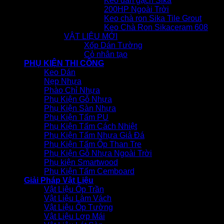
Keo dán gạch Sika
200HP Ngoài Trời
Keo chà ron Sika Tile Grout
Keo Chà Ron Sikaceram 608
VẬT LIỆU MỚI
Xốp Dán Tường
Cỏ nhân tạo
PHỤ KIỆN THI CÔNG
Keo Dán
Nẹp Nhựa
Phào Chỉ Nhựa
Phụ Kiện Gỗ Nhựa
Phụ Kiện Sàn Nhựa
Phụ Kiện Tấm PU
Phụ Kiện Tấm Cách Nhiệt
Phụ Kiện Tấm Nhựa Giả Đá
Phụ Kiện Tấm Ốp Than Tre
Phụ Kiện Gỗ Nhựa Ngoài Trời
Phụ kiện Smartwood
Phụ Kiện Tấm Cemboard
Giải Pháp Vật Liệu
Vật Liệu Ốp Trần
Vật Liệu Làm Vách
Vật Liệu Ốp Tường
Vật Liệu Lợp Mái