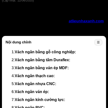
(Cập nhật: 12/06/2020)
Để thay đổi những bức tường bê tông nhàm chán trở nên
thu hút và sang trọng hơn, bạn có thể thử ứng dụng các vật
liệu làm vách ngăn khác như gỗ nhân tạo, thạch cao, kính
cường lực… Trong bài viết dưới đây,
V
atlieunhaxanh.com
sẽ gợi ý cho bạn top
8 vật liệu làm vách ngăn rẻ tiền
để
làm nổi bật căn phòng nhà bạn nhé.
Nội dung chính
☰
1.
Vách ngăn bằng gỗ công nghiệp:
2.
Vách ngăn bằng tấm Duraflex:
3.
Vách ngăn bằng ván ép MDF:
4.
Vách ngăn thạch cao:
5.
Vách ngăn nhựa CNC:
6.
Vách ngăn ván ép:
7.
Vách ngăn kính cường lực:
8.
Vách ngăn PVC: