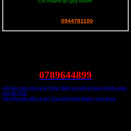
Chi nhánh tại Quy Nhơn:
201 Ngô Mây, P. Quang Trung. Quy Nhơn
0944781100
Tel – Zalo:
0789644899
Vật liệu siêu nhẹ là gì? Đặc điểm và một số loại vật liệu siêu
nhẹ tốt nhất
Vật liệu siêu dẫn là gì? Quá trình hình thành, ứng dụng
Để lại một bình luận
Email của bạn sẽ không được hiển thị công khai.
Các
trường bắt buộc được đánh dấu
*