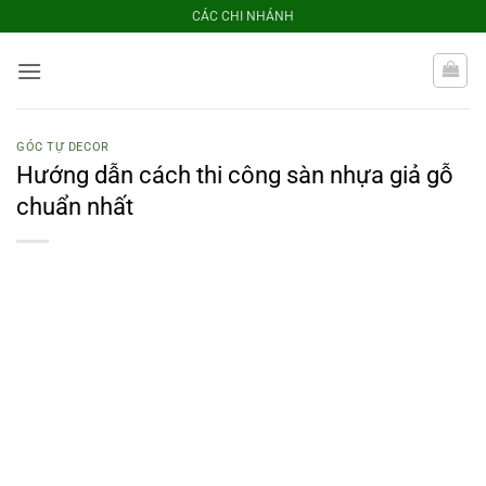
Bỏ
CÁC CHI NHÁNH
qua
nội
dung
GÓC TỰ DECOR
Hướng dẫn cách thi công sàn nhựa giả gỗ
chuẩn nhất