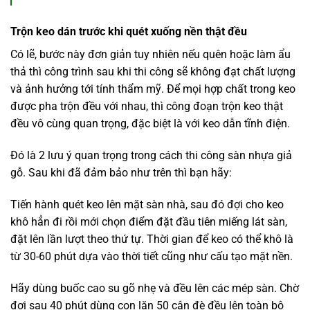
Trộn keo dán trước khi quét xuống nền thật đều
Có lẽ, bước này đơn giản tuy nhiên nếu quên hoặc làm ẩu
thả thì công trình sau khi thi công sẽ không đạt chất lượng
và ảnh hưởng tới tính thẩm mỹ. Để mọi hợp chất trong keo
được pha trộn đều với nhau, thì công đoạn trộn keo thật
đều vô cùng quan trọng, đặc biệt là với keo dẫn tĩnh điện.
Đó là 2 lưu ý quan trọng trong cách thi công sàn nhựa giả
gỗ. Sau khi đã đảm bảo như trên thì bạn hãy:
Tiến hành quét keo lên mặt sàn nhà, sau đó đợi cho keo
khô hẳn đi rồi mới chọn điểm đặt đầu tiên miếng lát sàn,
đặt lên lần lượt theo thứ tự. Thời gian để keo có thể khô là
từ 30-60 phút dựa vào thời tiết cũng như cấu tạo mặt nền.
Hãy dùng buốc cao su gõ nhẹ và đều lên các mép sàn. Chờ
đợi sau 40 phút dùng con lăn 50 cân đè đều lên toàn bộ