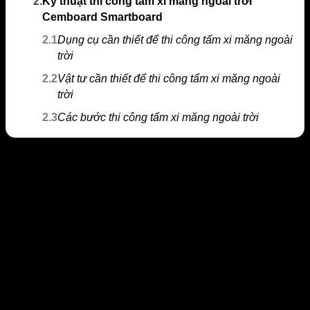
2.
Kỹ thuật thi công tấm xi măng ngoài trời
Cemboard Smartboard
2.1
Dụng cụ cần thiết để thi công tấm xi măng ngoài
trời
2.2
Vật tư cần thiết để thi công tấm xi măng ngoài
trời
2.3
Các bước thi công tấm xi măng ngoài trời
Những đặc điểm nổi trội của tấm xi
măng ngoài trời Cemboard Smartboard
Được sản xuất với công nghệ tiên tiến nhất thế giới FIRM &
FLEX và nguồn nguyên liệu chất lượng cao giúp tấm xi
măng ngoài trời Cemboard Smartboard Thái Lan có những
ưu điểm nổi trội, được đội ngũ kỹ sư đánh giá cao và được
ứng dụng vô cùng phổ biến. Hãy cùng xem sức mạnh đặc
biệt của sản phẩm này nhé.
Khả năng chống cháy và chịu nước tốt