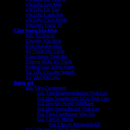
Vật Liệu Lợp Mái
Vật Liệu Lót Sàn
Vật Liệu Cách Âm
Vật Liệu Cách Nhiệt
Vật Liệu Trang Trí
Cẩm Nang Xây Nhà
Góc Tự Decor
Chuyện Xây Nhà
Kinh Nghiệm Hay
Kỹ Thuật Thi Công
Cảm Hứng Thiết Kế
Chứng Nhận Kỹ Thuật
Không Gian Sống Xanh
Tài Liệu Chuyên Ngành
Tư Vấn Vật Liệu
Bảng giá
Giá Tấm Cemboard
Giá Tấm Diamond Board Thái Lan
Giá tấm Smartboard SCG Thái Lan
Giá tấm Ally Build Việt Nam
Giá tấm Shera Board Thái Lan
Giá Tấm Cemboard Vân Gỗ
Giá Tấm Xi Măng
Giá Tấm Xi Măng Giả Gỗ
Giá Tấm Nhựa Ốp Tường