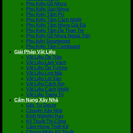
Phụ Kiện Gỗ Nhựa
Phụ Kiện Sàn Nhựa
Phụ Kiện Tấm PU
Phụ Kiện Tấm Cách Nhiệt
Phụ Kiện Tấm Nhựa Giả Đá
Phụ Kiện Tấm Ốp Than Tre
Phụ Kiện Gỗ Nhựa Ngoài Trời
Phụ kiện Smartwood
Phụ Kiện Tấm Cemboard
Giải Pháp Vật Liệu
Vật Liệu Ốp Trần
Vật Liệu Làm Vách
Vật Liệu Ốp Tường
Vật Liệu Lợp Mái
Vật Liệu Lót Sàn
Vật Liệu Cách Âm
Vật Liệu Cách Nhiệt
Vật Liệu Trang Trí
Cẩm Nang Xây Nhà
Góc Tự Decor
Chuyện Xây Nhà
Kinh Nghiệm Hay
Kỹ Thuật Thi Công
Cảm Hứng Thiết Kế
Chứng Nhận Kỹ Thuật