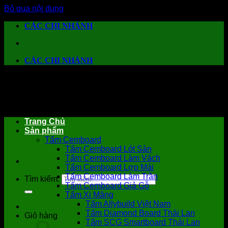
Bỏ qua nội dung
CÁC CHI NHÁNH
CÁC CHI NHÁNH
Trang Chủ
Sản phẩm
Tấm Cemboard
Tấm Cemboard Lót Sàn
Tấm Cemboard Làm Vách
Tấm Cemboard Lợp Mái
Tấm Cemboard Làm Trần
Tìm kiếm:
Tấm Cemboard Giả Gỗ
Tấm Xi Măng
Tấm Allybuild Việt Nam
Tấm Diamond Board Thái Lan
Giỏ hàng
Tấm SCG Smartboard Thái Lan