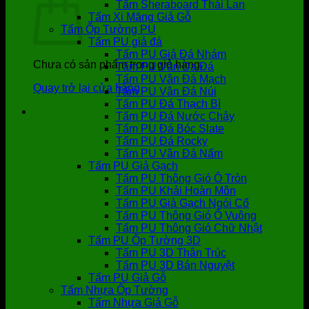
Tấm Sheraboard Thái Lan
Tấm Xi Măng Giả Gỗ
Tấm Ốp Tường PU
Tấm PU giả đá
Tấm PU Giả Đá Nhám
Chưa có sản phẩm trong giỏ hàng.
Tấm PU Vân Da Đá
Tấm PU Vân Đá Mạch
Quay trở lại cửa hàng
Tấm PU Vân Đá Núi
Tấm PU Đá Thạch Bì
Tấm PU Đá Nước Chảy
Tấm PU Đá Bóc Slate
Tấm PU Đá Rocky
Tấm PU Vân Đá Nấm
Tấm PU Giả Gạch
Tấm PU Thông Gió Ô Tròn
Tấm PU Khải Hoàn Môn
Tấm PU Giả Gạch Ngói Cổ
Tấm PU Thông Gió Ô Vuông
Tấm PU Thông Gió Chữ Nhật
Tấm PU Ốp Tường 3D
Tấm PU 3D Thân Trúc
Tấm PU 3D Bán Nguyệt
Tấm PU Giả Gỗ
Tấm Nhựa Ốp Tường
Tấm Nhựa Giả Gỗ