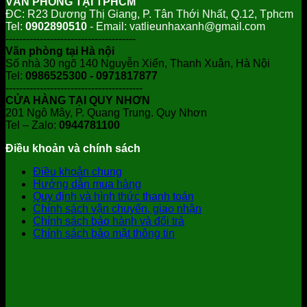
VĂN PHÒNG TẠI TPHCM
ĐC: R23 Dương Thị Giang, P. Tân Thới Nhất, Q.12, Tphcm
Tel:
0902890510
- Email: vatlieunhaxanh@gmail.com
--------------------------------------
Văn phòng tại Hà nội
Số nhà 30 ngõ 140 Nguyễn Xiển, Thanh Xuân, Hà Nội
Tel:
0986525300 - 0971817877
----------------------------------------
CỬA HÀNG TẠI QUY NHƠN
201 Ngô Mây, P. Quang Trung. Quy Nhơn
Tel – Zalo:
0944781100
Điều khoản và chính sách
Điều khoản chung
Hướng dẫn mua hàng
Quy định và hình thức thanh toán
Chính sách vận chuyển, giao nhận
Chính sách bảo hành và đổi trả
Chính sách bảo mật thông tin