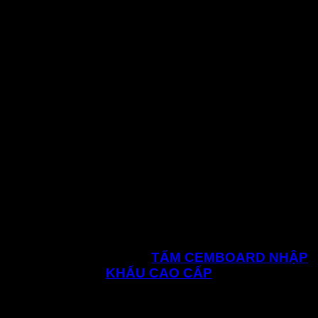
Dụng cụ cần thiết để thi công tấm xi măng ngoài
trời
Búa
Kềm
Kéo cắt
Tuốc-nơ-vít
Khóa 10
Thước dây
Dây căng, quả dọi
Ống cân ni-vô
Khoan điện
Cưa
Dao chét, dao nhọn
Bút chì, thước thủy
Thang nhôm
Dụng cụ bảo hộ
CHI TIẾT SẢN PHẨM:
TẤM CEMBOARD NHẬP
KHẨU CAO CẤP
Vật tư cần thiết để thi công tấm xi măng ngoài trời