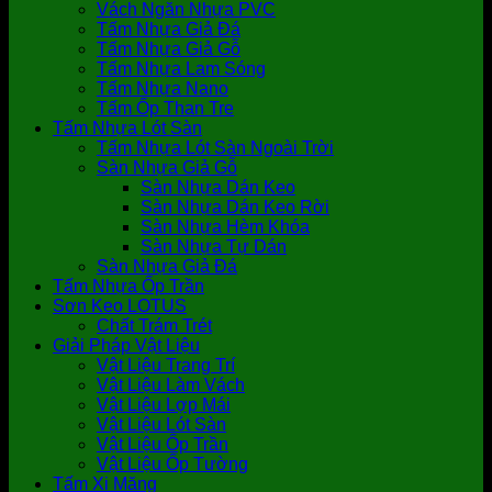
Vách Ngăn Nhựa PVC
Tấm Nhựa Giả Đá
Tấm Nhựa Giả Gỗ
Tấm Nhựa Lam Sóng
Tấm Nhựa Nano
Tấm Ốp Than Tre
Tấm Nhựa Lót Sàn
Tấm Nhựa Lót Sàn Ngoài Trời
Sàn Nhựa Giả Gỗ
Sàn Nhựa Dán Keo
Sàn Nhựa Dán Keo Rời
Sàn Nhựa Hèm Khóa
Sàn Nhựa Tự Dán
Sàn Nhựa Giả Đá
Tấm Nhựa Ốp Trần
Sơn Keo LOTUS
Chất Trám Trét
Giải Pháp Vật Liệu
Vật Liệu Trang Trí
Vật Liệu Làm Vách
Vật Liệu Lợp Mái
Vật Liệu Lót Sàn
Vật Liệu Ốp Trần
Vật Liệu Ốp Tường
Tấm Xi Măng