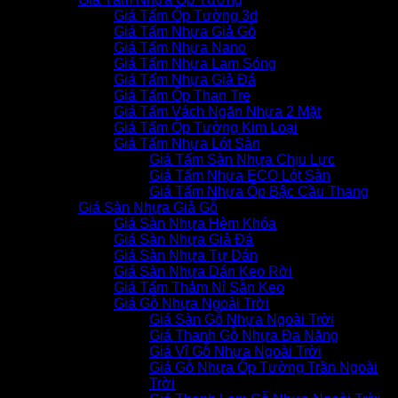
Giá Tấm Ốp Tường 3d
Giá Tấm Nhựa Giả Gỗ
Giá Tấm Nhựa Nano
Giá Tấm Nhựa Lam Sóng
Giá Tấm Nhựa Giả Đá
Giá Tấm Ốp Than Tre
Giá Tấm Vách Ngăn Nhựa 2 Mặt
Giá Tấm Ốp Tường Kim Loại
Giá Tấm Nhựa Lót Sàn
Giá Tấm Sàn Nhựa Chịu Lực
Giá Tấm Nhựa ECO Lót Sàn
Giá Tấm Nhựa Ốp Bậc Cầu Thang
Giá Sàn Nhựa Giả Gỗ
Giá Sàn Nhựa Hèm Khóa
Giá Sàn Nhựa Giả Đá
Giá Sàn Nhựa Tự Dán
Giá Sàn Nhựa Dán Keo Rời
Giá Tấm Thảm Nỉ Sẵn Keo
Giá Gỗ Nhựa Ngoài Trời
Giá Sàn Gỗ Nhựa Ngoài Trời
Giá Thanh Gỗ Nhựa Đa Năng
Giá Vỉ Gỗ Nhựa Ngoài Trời
Giá Gỗ Nhựa Ốp Tường Trần Ngoài
Trời