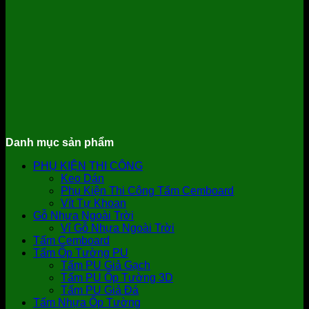
Danh mục sản phẩm
PHỤ KIỆN THI CÔNG
Keo Dán
Phụ Kiện Thi Công Tấm Cemboard
Vít Tự Khoan
Gỗ Nhựa Ngoài Trời
Vỉ Gỗ Nhựa Ngoài Trời
Tấm Cemboard
Tấm Ốp Tường PU
Tấm PU Giả Gạch
Tấm PU Ốp Tường 3D
Tấm PU Giả Đá
Tấm Nhựa Ốp Tường