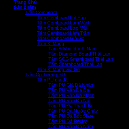
Trang Chủ
Sản phẩm
Tấm Cemboard
Tấm Cemboard Lót Sàn
Tấm Cemboard Làm Vách
Tấm Cemboard Lợp Mái
Tấm Cemboard Làm Trần
Tấm Cemboard Giả Gỗ
Tấm Xi Măng
Tấm Allybuild Việt Nam
Tấm Diamond Board Thái Lan
Tấm SCG Smartboard Thái Lan
Tấm Sheraboard Thái Lan
Tấm Xi Măng Giả Gỗ
Tấm Ốp Tường PU
Tấm PU giả đá
Tấm PU Giả Đá Nhám
Tấm PU Vân Da Đá
Tấm PU Vân Đá Mạch
Tấm PU Vân Đá Núi
Tấm PU Đá Thạch Bì
Tấm PU Đá Nước Chảy
Tấm PU Đá Bóc Slate
Tấm PU Đá Rocky
Tấm PU Vân Đá Nấm