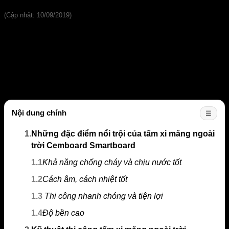
Đánh giá
(Cập nhật: 10/09/2019)
Bạn muốn trở thành chủ nhân của những công trình đẹp như
mơ với lối thiết kế sang trọng, hiện đại? Bạn muốn phá cách
khỏi những vật liệu truyền thống vừa quá quen thuộc vừa đắt
đỏ như gỗ, gạch, đá granite,… Hãy cùng tìm hiểu một loại vật
liệu mới đáp ứng tất cả các yêu cầu xây dựng từ chất lượng
đến tính thẩm mỹ –
tấm xi măng ngoài trời
Cemboard
Smartboard Thái Lan qua những thông tin sau đây nhé.
Nội dung chính
☰
1.
Những đặc điểm nổi trội của tấm xi măng ngoài
trời Cemboard Smartboard
1.1
Khả năng chống cháy và chịu nước tốt
1.2
Cách âm, cách nhiệt tốt
1.3
Thi công nhanh chóng và tiện lợi
1.4
Độ bền cao