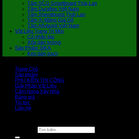
Tấm SCG Smartboard Thái Lan
Tấm Duraflex Việt Nam
Tấm Sheraboard Thái Lan
Tấm Xi Măng Giả Gỗ
Tấm Allybuild Việt Nam
Vật Liệu Trang Trí Mới
Cỏ nhân tạo
Xốp dán tường
Sản Phẩm SIKA
Keo dán gạch
Trang Chủ
Sản phẩm
PHỤ KIỆN THI CÔNG
Giải Pháp Vật Liệu
Cẩm Nang Xây Nhà
Bảng giá
Tin tức
Liên hệ
Copyright 2026 ©
Vật Liệu Nhà Xanh
Tìm kiếm: