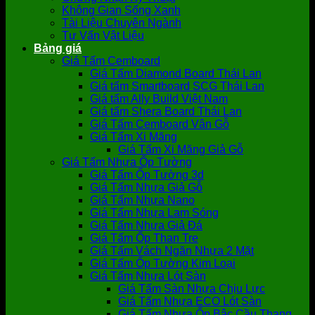
Không Gian Sống Xanh
Tài Liệu Chuyên Ngành
Tư Vấn Vật Liệu
Bảng giá
Giá Tấm Cemboard
Giá Tấm Diamond Board Thái Lan
Giá tấm Smartboard SCG Thái Lan
Giá tấm Ally Build Việt Nam
Giá tấm Shera Board Thái Lan
Giá Tấm Cemboard Vân Gỗ
Giá Tấm Xi Măng
Giá Tấm Xi Măng Giả Gỗ
Giá Tấm Nhựa Ốp Tường
Giá Tấm Ốp Tường 3d
Giá Tấm Nhựa Giả Gỗ
Giá Tấm Nhựa Nano
Giá Tấm Nhựa Lam Sóng
Giá Tấm Nhựa Giả Đá
Giá Tấm Ốp Than Tre
Giá Tấm Vách Ngăn Nhựa 2 Mặt
Giá Tấm Ốp Tường Kim Loại
Giá Tấm Nhựa Lót Sàn
Giá Tấm Sàn Nhựa Chịu Lực
Giá Tấm Nhựa ECO Lót Sàn
Giá Tấm Nhựa Ốp Bậc Cầu Thang