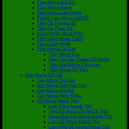
Tấm Nhựa Giả Đá
Tấm Nhựa Nano
Tấm Nhựa Lam Sóng
Thanh Lam Nhựa Giả Gỗ
Tấm Ốp Tường 3D
Tấm Ốp Than Tre
Vách Ngăn Nhựa PVC
Tấm Vách Ngăn 2 Mặt
Tấm Cách Nhiệt
Tấm Nhựa Lót Sàn
Tấm Nhựa Eco
Tấm Ốp Cầu Thang Gỗ Nhựa
Tấm Sàn Nhựa Chịu Lực
Tấm Nhựa Ốp Trần
Sàn Nhựa Giả Gỗ
Sàn Nhựa Tự Dán
Sàn Nhựa Dán Keo Rời
Sàn Nhựa Giả Đá
Sàn Nhựa Hèm Khóa
Gỗ Nhựa Ngoài Trời
Lam Sóng Ngoài Trời
Tấm Gỗ Nhựa Ốp Ngoài Trời
Hàng Rào Gỗ Nhựa Ngoài Trời
Lam Gỗ Nhựa Ngoài Trời
Lam Hộp Gỗ Nhựa Ngoài Trời