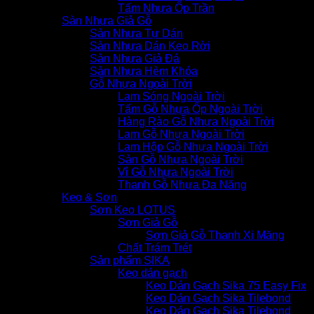
Tấm Nhựa Ốp Trần
Sàn Nhựa Giả Gỗ
Sàn Nhựa Tự Dán
Sàn Nhựa Dán Keo Rời
Sàn Nhựa Giả Đá
Sàn Nhựa Hèm Khóa
Gỗ Nhựa Ngoài Trời
Lam Sóng Ngoài Trời
Tấm Gỗ Nhựa Ốp Ngoài Trời
Hàng Rào Gỗ Nhựa Ngoài Trời
Lam Gỗ Nhựa Ngoài Trời
Lam Hộp Gỗ Nhựa Ngoài Trời
Sàn Gỗ Nhựa Ngoài Trời
Vỉ Gỗ Nhựa Ngoài Trời
Thanh Gỗ Nhựa Đa Năng
Keo & Sơn
Sơn Keo LOTUS
Sơn Giả Gỗ
Sơn Giả Gỗ Thanh Xi Măng
Chất Trám Trét
Sản phẩm SIKA
Keo dán gạch
Keo Dán Gạch Sika 75 Easy Fix
Keo Dán Gạch Sika Tilebond
Keo Dán Gạch Sika Tilebond