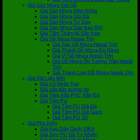
Giá Sàn Nhựa Giả Gỗ
Giá Sàn Nhựa Hèm Khóa
Giá Sàn Nhựa Giả Đá
Giá Sàn Nhựa Tự Dán
Giá Sàn Nhựa Dán Keo Rời
Giá Tấm Thảm Nỉ Sẵn Keo
Giá Gỗ Nhựa Ngoài Trời
Giá Sàn Gỗ Nhựa Ngoài Trời
Giá Thanh Gỗ Nhựa Đa Năng
Giá Vỉ Gỗ Nhựa Ngoài Trời
Giá Gỗ Nhựa Ốp Tường Trần Ngoài
Trời
Giá Thanh Lam Gỗ Nhựa Ngoài Trời
Giá Vật Liệu Mới
Giá Cỏ Nhân Tạo
Giá xốp dán tường 3d
Giá Tấm Xốp PVC Vân Đá
Giá Tấm PU
Giá Tấm PU Giả Đá
Giá Tấm PU Giả Gạch
Giá Tấm PU 3D
Giá Phụ Kiện
Giá Keo Dán Gạch SIKA
Giá Sơn PU Gỗ Tự Nhiên