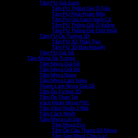
Tấm PU Giả Gạch
Tấm PU Thông Gió Ô Tròn
Tấm PU Khải Hoàn Môn
Tấm PU Giả Gạch Ngói Cổ
Tấm PU Thông Gió Ô Vuông
Tấm PU Thông Gió Chữ Nhật
Tấm PU Ốp Tường 3D
Tấm PU 3D Thân Trúc
Tấm PU 3D Bán Nguyệt
Tấm PU Giả Gỗ
Tấm Nhựa Ốp Tường
Tấm Nhựa Giả Gỗ
Tấm Nhựa Giả Đá
Tấm Nhựa Nano
Tấm Nhựa Lam Sóng
Thanh Lam Nhựa Giả Gỗ
Tấm Ốp Tường 3D
Tấm Ốp Than Tre
Vách Ngăn Nhựa PVC
Tấm Vách Ngăn 2 Mặt
Tấm Cách Nhiệt
Tấm Nhựa Lót Sàn
Tấm Nhựa Eco
Tấm Ốp Cầu Thang Gỗ Nhựa
Tấm Sàn Nhựa Chịu Lực