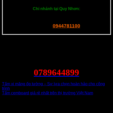
===============
Chi nhánh tại Quy Nhơn:
201 Ngô Mây, P. Quang Trung. Quy Nhơn
0944781100
Tel – Zalo:
0789644899
Tấm xi măng ốp tường – Sự lựa chọn hoàn hảo cho công
trình
Tấm cemboard giá rẻ nhất trên thị trường Việt Nam
Để lại một bình luận
Email của bạn sẽ không được hiển thị công khai.
Các