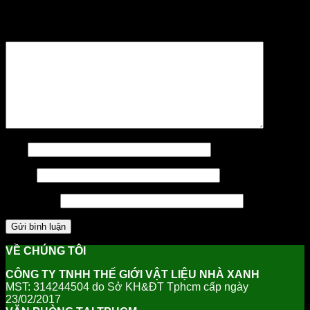
trường bắt buộc được đánh dấu
*
Bình luận
*
Tên
Email
Trang web
VỀ CHÚNG TÔI
CÔNG TY TNHH THẾ GIỚI VẬT LIỆU NHÀ XANH
MST: 314244504 do Sở KH&ĐT Tphcm cấp ngày
23/02/2017