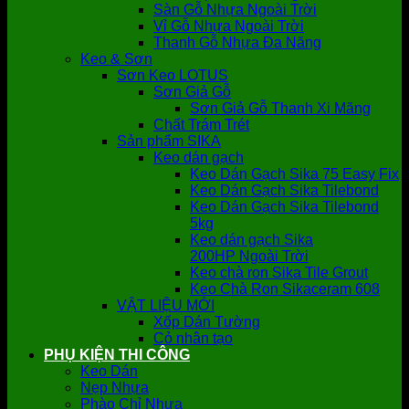
Sàn Gỗ Nhựa Ngoài Trời
Vỉ Gỗ Nhựa Ngoài Trời
Thanh Gỗ Nhựa Đa Năng
Keo & Sơn
Sơn Keo LOTUS
Sơn Giả Gỗ
Sơn Giả Gỗ Thanh Xi Măng
Chất Trám Trét
Sản phẩm SIKA
Keo dán gạch
Keo Dán Gạch Sika 75 Easy Fix
Keo Dán Gạch Sika Tilebond
Keo Dán Gạch Sika Tilebond
5kg
Keo dán gạch Sika
200HP Ngoài Trời
Keo chà ron Sika Tile Grout
Keo Chà Ron Sikaceram 608
VẬT LIỆU MỚI
Xốp Dán Tường
Cỏ nhân tạo
PHỤ KIỆN THI CÔNG
Keo Dán
Nẹp Nhựa
Phào Chỉ Nhựa