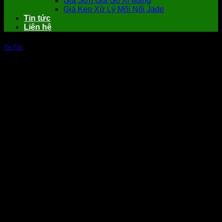
Giá Sơn Giả Gỗ Xi Măng
Giá Keo Xử Lý Mối Nối Jade
Tin tức
Liên hệ
Tin Tức
Tấm xi măng ngoài trời Cemboard
Smartboard Thái Lan