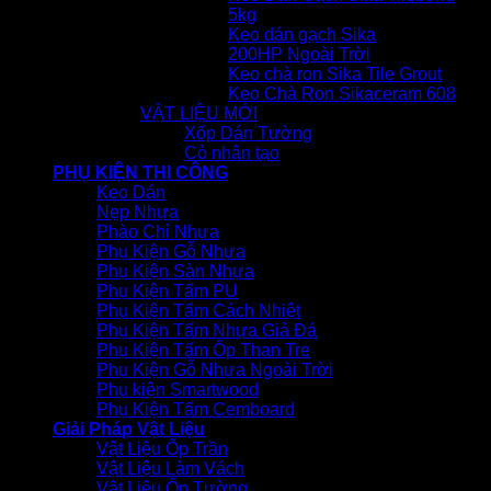
5kg
Keo dán gạch Sika
200HP Ngoài Trời
Keo chà ron Sika Tile Grout
Keo Chà Ron Sikaceram 608
VẬT LIỆU MỚI
Xốp Dán Tường
Cỏ nhân tạo
PHỤ KIỆN THI CÔNG
Keo Dán
Nẹp Nhựa
Phào Chỉ Nhựa
Phụ Kiện Gỗ Nhựa
Phụ Kiện Sàn Nhựa
Phụ Kiện Tấm PU
Phụ Kiện Tấm Cách Nhiệt
Phụ Kiện Tấm Nhựa Giả Đá
Phụ Kiện Tấm Ốp Than Tre
Phụ Kiện Gỗ Nhựa Ngoài Trời
Phụ kiện Smartwood
Phụ Kiện Tấm Cemboard
Giải Pháp Vật Liệu
Vật Liệu Ốp Trần
Vật Liệu Làm Vách
Vật Liệu Ốp Tường