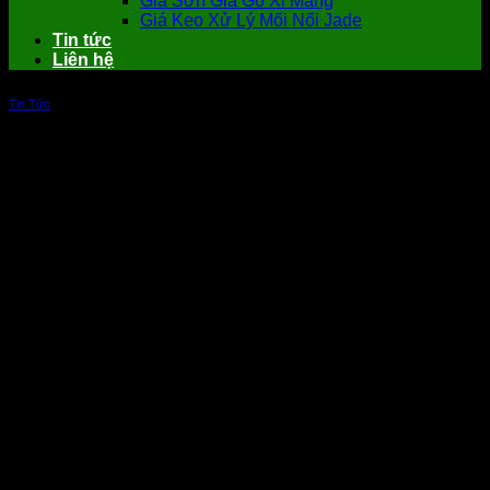
Giá Sơn Giả Gỗ Xi Măng
Giá Keo Xử Lý Mối Nối Jade
Tin tức
Liên hệ
Tin Tức
Tấm xi măng chịu nước Cemboard cho
ngôi nhà đẹp hoàn hảo