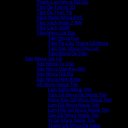
Thanh Lam Nhựa Giả Gỗ
Tấm Ốp Tường 3D
Tấm Ốp Than Tre
Vách Ngăn Nhựa PVC
Tấm Vách Ngăn 2 Mặt
Tấm Cách Nhiệt
Tấm Nhựa Lót Sàn
Tấm Nhựa Eco
Tấm Ốp Cầu Thang Gỗ Nhựa
Tấm Sàn Nhựa Chịu Lực
Tấm Nhựa Ốp Trần
Sàn Nhựa Giả Gỗ
Sàn Nhựa Tự Dán
Sàn Nhựa Dán Keo Rời
Sàn Nhựa Giả Đá
Sàn Nhựa Hèm Khóa
Gỗ Nhựa Ngoài Trời
Lam Sóng Ngoài Trời
Tấm Gỗ Nhựa Ốp Ngoài Trời
Hàng Rào Gỗ Nhựa Ngoài Trời
Lam Gỗ Nhựa Ngoài Trời
Lam Hộp Gỗ Nhựa Ngoài Trời
Sàn Gỗ Nhựa Ngoài Trời
Vỉ Gỗ Nhựa Ngoài Trời
Thanh Gỗ Nhựa Đa Năng