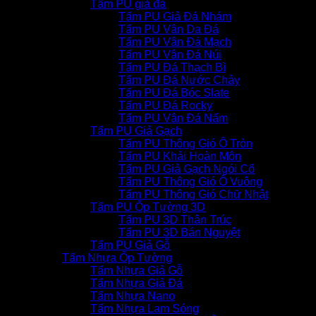
Tấm PU giả đá
Tấm PU Giả Đá Nhám
Tấm PU Vân Da Đá
Tấm PU Vân Đá Mạch
Tấm PU Vân Đá Núi
Tấm PU Đá Thạch Bì
Tấm PU Đá Nước Chảy
Tấm PU Đá Bóc Slate
Tấm PU Đá Rocky
Tấm PU Vân Đá Nấm
Tấm PU Giả Gạch
Tấm PU Thông Gió Ô Tròn
Tấm PU Khải Hoàn Môn
Tấm PU Giả Gạch Ngói Cổ
Tấm PU Thông Gió Ô Vuông
Tấm PU Thông Gió Chữ Nhật
Tấm PU Ốp Tường 3D
Tấm PU 3D Thân Trúc
Tấm PU 3D Bán Nguyệt
Tấm PU Giả Gỗ
Tấm Nhựa Ốp Tường
Tấm Nhựa Giả Gỗ
Tấm Nhựa Giả Đá
Tấm Nhựa Nano
Tấm Nhựa Lam Sóng