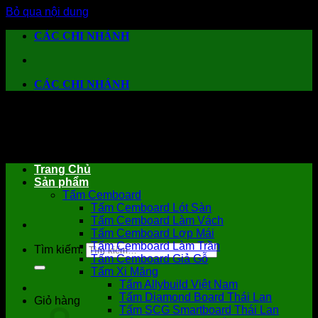
Bỏ qua nội dung
CÁC CHI NHÁNH
CÁC CHI NHÁNH
Trang Chủ
Sản phẩm
Tấm Cemboard
Tấm Cemboard Lót Sàn
Tấm Cemboard Làm Vách
Tấm Cemboard Lợp Mái
Tấm Cemboard Làm Trần
Tìm kiếm:
Tấm Cemboard Giả Gỗ
Tấm Xi Măng
Tấm Allybuild Việt Nam
Tấm Diamond Board Thái Lan
Giỏ hàng
Tấm SCG Smartboard Thái Lan