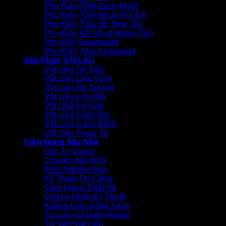
Phụ Kiện Tấm Cách Nhiệt
Phụ Kiện Tấm Nhựa Giả Đá
Phụ Kiện Tấm Ốp Than Tre
Phụ Kiện Gỗ Nhựa Ngoài Trời
Phụ kiện Smartwood
Phụ Kiện Tấm Cemboard
Giải Pháp Vật Liệu
Vật Liệu Ốp Trần
Vật Liệu Làm Vách
Vật Liệu Ốp Tường
Vật Liệu Lợp Mái
Vật Liệu Lót Sàn
Vật Liệu Cách Âm
Vật Liệu Cách Nhiệt
Vật Liệu Trang Trí
Cẩm Nang Xây Nhà
Góc Tự Decor
Chuyện Xây Nhà
Kinh Nghiệm Hay
Kỹ Thuật Thi Công
Cảm Hứng Thiết Kế
Chứng Nhận Kỹ Thuật
Không Gian Sống Xanh
Tài Liệu Chuyên Ngành
Tư Vấn Vật Liệu