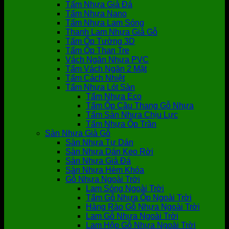
Tấm Nhựa Giả Đá
Tấm Nhựa Nano
Tấm Nhựa Lam Sóng
Thanh Lam Nhựa Giả Gỗ
Tấm Ốp Tường 3D
Tấm Ốp Than Tre
Vách Ngăn Nhựa PVC
Tấm Vách Ngăn 2 Mặt
Tấm Cách Nhiệt
Tấm Nhựa Lót Sàn
Tấm Nhựa Eco
Tấm Ốp Cầu Thang Gỗ Nhựa
Tấm Sàn Nhựa Chịu Lực
Tấm Nhựa Ốp Trần
Sàn Nhựa Giả Gỗ
Sàn Nhựa Tự Dán
Sàn Nhựa Dán Keo Rời
Sàn Nhựa Giả Đá
Sàn Nhựa Hèm Khóa
Gỗ Nhựa Ngoài Trời
Lam Sóng Ngoài Trời
Tấm Gỗ Nhựa Ốp Ngoài Trời
Hàng Rào Gỗ Nhựa Ngoài Trời
Lam Gỗ Nhựa Ngoài Trời
Lam Hộp Gỗ Nhựa Ngoài Trời