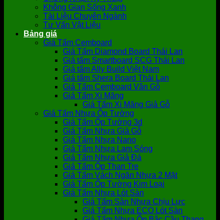
Không Gian Sống Xanh
Tài Liệu Chuyên Ngành
Tư Vấn Vật Liệu
Bảng giá
Giá Tấm Cemboard
Giá Tấm Diamond Board Thái Lan
Giá tấm Smartboard SCG Thái Lan
Giá tấm Ally Build Việt Nam
Giá tấm Shera Board Thái Lan
Giá Tấm Cemboard Vân Gỗ
Giá Tấm Xi Măng
Giá Tấm Xi Măng Giả Gỗ
Giá Tấm Nhựa Ốp Tường
Giá Tấm Ốp Tường 3d
Giá Tấm Nhựa Giả Gỗ
Giá Tấm Nhựa Nano
Giá Tấm Nhựa Lam Sóng
Giá Tấm Nhựa Giả Đá
Giá Tấm Ốp Than Tre
Giá Tấm Vách Ngăn Nhựa 2 Mặt
Giá Tấm Ốp Tường Kim Loại
Giá Tấm Nhựa Lót Sàn
Giá Tấm Sàn Nhựa Chịu Lực
Giá Tấm Nhựa ECO Lót Sàn
Giá Tấm Nhựa Ốp Bậc Cầu Thang