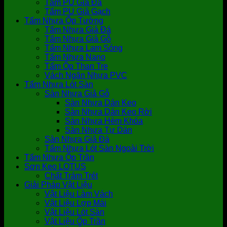
Tấm PU Giả Đá
Tấm PU Giả Gạch
Tấm Nhựa Ốp Tường
Tấm Nhựa Giả Đá
Tấm Nhựa Giả Gỗ
Tấm Nhựa Lam Sóng
Tấm Nhựa Nano
Tấm Ốp Than Tre
Vách Ngăn Nhựa PVC
Tấm Nhựa Lót Sàn
Sàn Nhựa Giả Gỗ
Sàn Nhựa Dán Keo
Sàn Nhựa Dán Keo Rời
Sàn Nhựa Hèm Khóa
Sàn Nhựa Tự Dán
Sàn Nhựa Giả Đá
Tấm Nhựa Lót Sàn Ngoài Trời
Tấm Nhựa Ốp Trần
Sơn Keo LOTUS
Chất Trám Trét
Giải Pháp Vật Liệu
Vật Liệu Làm Vách
Vật Liệu Lợp Mái
Vật Liệu Lót Sàn
Vật Liệu Ốp Trần