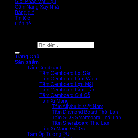
Giải Pháp Vật Liệu
Cẩm Nang Xây Nhà
Bảng giá
Tin tức
Liên hệ
Copyright 2026 ©
Vật Liệu Nhà Xanh
Tìm kiếm:
Trang Chủ
Sản phẩm
Tấm Cemboard
Tấm Cemboard Lót Sàn
Tấm Cemboard Làm Vách
Tấm Cemboard Lợp Mái
Tấm Cemboard Làm Trần
Tấm Cemboard Giả Gỗ
Tấm Xi Măng
Tấm Allybuild Việt Nam
Tấm Diamond Board Thái Lan
Tấm SCG Smartboard Thái Lan
Tấm Sheraboard Thái Lan
Tấm Xi Măng Giả Gỗ
Tấm Ốp Tường PU