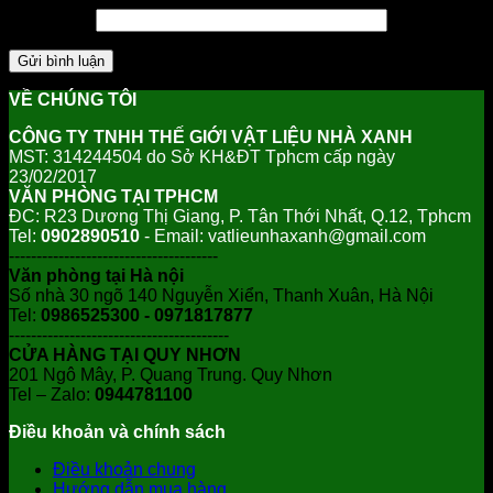
Trang web
VỀ CHÚNG TÔI
CÔNG TY TNHH THẾ GIỚI VẬT LIỆU NHÀ XANH
MST: 314244504 do Sở KH&ĐT Tphcm cấp ngày
23/02/2017
VĂN PHÒNG TẠI TPHCM
ĐC: R23 Dương Thị Giang, P. Tân Thới Nhất, Q.12, Tphcm
Tel:
0902890510
- Email: vatlieunhaxanh@gmail.com
--------------------------------------
Văn phòng tại Hà nội
Số nhà 30 ngõ 140 Nguyễn Xiển, Thanh Xuân, Hà Nội
Tel:
0986525300 - 0971817877
----------------------------------------
CỬA HÀNG TẠI QUY NHƠN
201 Ngô Mây, P. Quang Trung. Quy Nhơn
Tel – Zalo:
0944781100
Điều khoản và chính sách
Điều khoản chung
Hướng dẫn mua hàng