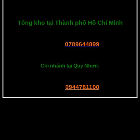
bạn cần tư vấn hay có bất kì thắc mắc về sản phẩm, hãy liên hệ
với tôi ngay nhé. Xin cảm ơn!
Tổng kho tại Thành phố Hồ Chí Minh
R23 Dương Thị Giang, P. Tân Thới Nhất, Q.12, Tphcm
0789644899
Tel – Zalo:
===============
Chi nhánh tại Quy Nhơn:
201 Ngô Mây, P. Quang Trung. Quy Nhơn
0944781100
Tel – Zalo: