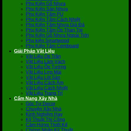
Phụ Kiện Gỗ Nhựa
Phụ Kiện Sàn Nhựa
Phụ Kiện Tấm PU
Phụ Kiện Tấm Cách Nhiệt
Phụ Kiện Tấm Nhựa Giả Đá
Phụ Kiện Tấm Ốp Than Tre
Phụ Kiện Gỗ Nhựa Ngoài Trời
Phụ kiện Smartwood
Phụ Kiện Tấm Cemboard
Giải Pháp Vật Liệu
Vật Liệu Ốp Trần
Vật Liệu Làm Vách
Vật Liệu Ốp Tường
Vật Liệu Lợp Mái
Vật Liệu Lót Sàn
Vật Liệu Cách Âm
Vật Liệu Cách Nhiệt
Vật Liệu Trang Trí
Cẩm Nang Xây Nhà
Góc Tự Decor
Chuyện Xây Nhà
Kinh Nghiệm Hay
Kỹ Thuật Thi Công
Cảm Hứng Thiết Kế
Chứng Nhận Kỹ Thuật