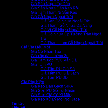
Giá Sàn Nhựa Tự Dán
Giá Sàn Nhựa Dán Keo Rời
Giá Tấm Thảm Nỉ Sẵn Keo
Giá Gỗ Nhựa Ngoài Trời
Giá Sàn Gỗ Nhựa Ngoài Trời
Giá Thanh Gỗ Nhựa Đa Năng
Giá Vỉ Gỗ Nhựa Ngoài Trời
Giá Gỗ Nhựa Ốp Tường Trần Ngoài
Trời
Giá Thanh Lam Gỗ Nhựa Ngoài Trời
Giá Vật Liệu Mới
Giá Cỏ Nhân Tạo
Giá xốp dán tường 3d
Giá Tấm Xốp PVC Vân Đá
Giá Tấm PU
Giá Tấm PU Giả Đá
Giá Tấm PU Giả Gạch
Giá Tấm PU 3D
Giá Phụ Kiện
Giá Keo Dán Gạch SIKA
Giá Sơn PU Gỗ Tự Nhiên
Giá Sơn Giả Gỗ Xi Măng
Giá Keo Xử Lý Mối Nối Jade
Tin tức
Liên hệ