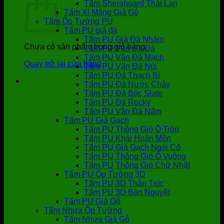
Tấm Sheraboard Thái Lan
Tấm Xi Măng Giả Gỗ
Tấm Ốp Tường PU
Tấm PU giả đá
Tấm PU Giả Đá Nhám
Chưa có sản phẩm trong giỏ hàng.
Tấm PU Vân Da Đá
Tấm PU Vân Đá Mạch
Quay trở lại cửa hàng
Tấm PU Vân Đá Núi
Tấm PU Đá Thạch Bì
Tấm PU Đá Nước Chảy
Tấm PU Đá Bóc Slate
Tấm PU Đá Rocky
Tấm PU Vân Đá Nấm
Tấm PU Giả Gạch
Tấm PU Thông Gió Ô Tròn
Tấm PU Khải Hoàn Môn
Tấm PU Giả Gạch Ngói Cổ
Tấm PU Thông Gió Ô Vuông
Tấm PU Thông Gió Chữ Nhật
Tấm PU Ốp Tường 3D
Tấm PU 3D Thân Trúc
Tấm PU 3D Bán Nguyệt
Tấm PU Giả Gỗ
Tấm Nhựa Ốp Tường
Tấm Nhựa Giả Gỗ