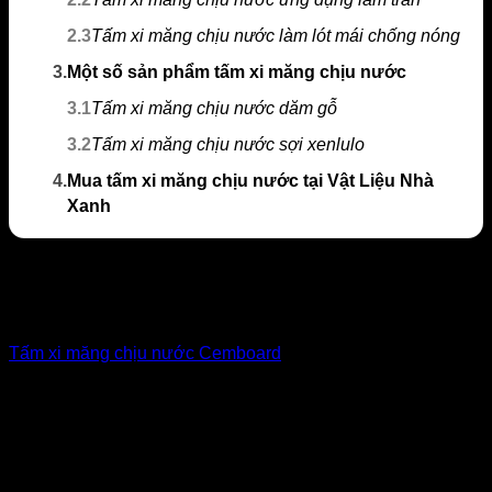
2.3
Tấm xi măng chịu nước làm lót mái chống nóng
3.
Một số sản phẩm tấm xi măng chịu nước
3.1
Tấm xi măng chịu nước dăm gỗ
3.2
Tấm xi măng chịu nước sợi xenlulo
4.
Mua tấm xi măng chịu nước tại Vật Liệu Nhà
Xanh
Tấm xi măng chịu nước Cemboard
được sản xuất bởi công nghệ hiện đại
Tấm xi măng chịu nước Cemboard
là tấm xi măng sợi
xenlulo thế hệ mới, được ứng dụng công nghệ FIRM &
FLEX tiên tiến mang lại độ dẻo dai và độ bền vượt trội.
Không những thế, tấm xi măng Cemboard còn là sản phẩm
tiên phong trong xu hướng vật liệu nhẹ, sở hữu những khả
năng chưa từng có trong tiền lệ như chịu nước, chịu ẩm,
chống cháy, cách âm, cách nhiệt,… đặc biệt, tấm xi măng
chịu nước này còn có bề mặt vô cùng phẳng mịn và đẹp mắt.