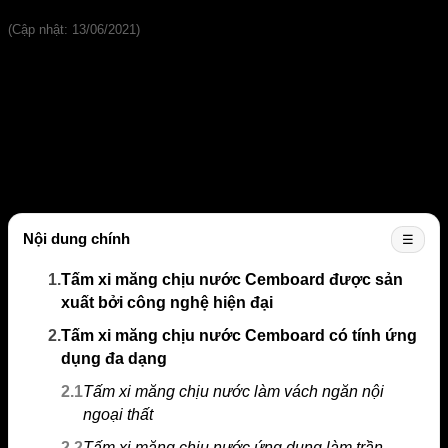
Đánh giá
(Cập nhật: 13/06/2021)
Tấm xi măng chịu nước Cemboard đang là giải pháp hoàn
hảo cho mọi yêu cầu công trình từ làm mới, cơi nới đến sửa
chữa bởi tính năng siêu nhẹ và siêu bền bỉ. Có thể nói, ưu
điểm của
tấm xi măng chịu nước
lấn át tất cả các vật liệu
còn lại và đang dần thay thế hoàn toàn các vật liệu truyền
thống. Hãy theo dõi những thông tin dưới đây để hiểu rõ hơn
điều gì đã khiến sản phẩm tấm cemboard này lại có thể làm
mưa làm gió trên thị trường đầy sự khốc liệt này nhé.
Nội dung chính
☰
1.
Tấm xi măng chịu nước Cemboard được sản
xuất bởi công nghệ hiện đại
2.
Tấm xi măng chịu nước Cemboard có tính ứng
dụng đa dạng
2.1
Tấm xi măng chịu nước làm vách ngăn nội
ngoại thất
2.2
Tấm xi măng chịu nước ứng dụng làm trần