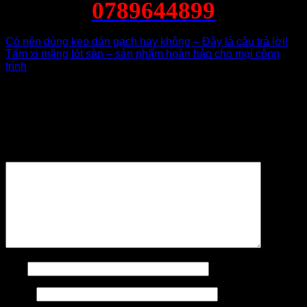
0789644899
Có nên dùng keo dán gạch hay không – Đây là câu trả lời!
Tấm xi măng lót sàn – sản phẩm hoàn hảo cho mọi công
trình
Để lại một bình luận
Email của bạn sẽ không được hiển thị công khai.
Các
trường bắt buộc được đánh dấu
*
Bình luận
*
Tên
Email