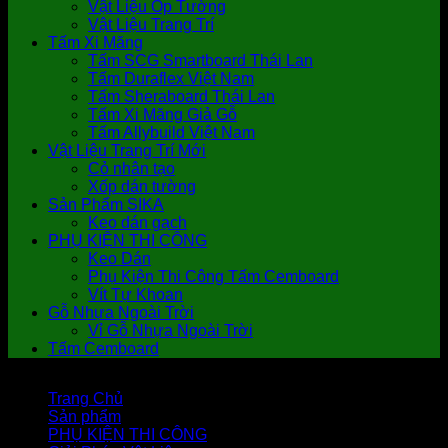
Vật Liệu Ốp Tường
Vật Liệu Trang Trí
Tấm Xi Măng
Tấm SCG Smartboard Thái Lan
Tấm Duraflex Việt Nam
Tấm Sheraboard Thái Lan
Tấm Xi Măng Giả Gỗ
Tấm Allybuild Việt Nam
Vật Liệu Trang Trí Mới
Cỏ nhân tạo
Xốp dán tường
Sản Phẩm SIKA
Keo dán gạch
PHỤ KIỆN THI CÔNG
Keo Dán
Phụ Kiện Thi Công Tấm Cemboard
Vít Tự Khoan
Gỗ Nhựa Ngoài Trời
Vỉ Gỗ Nhựa Ngoài Trời
Tấm Cemboard
Trang Chủ
Sản phẩm
PHỤ KIỆN THI CÔNG