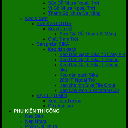
Sàn Gỗ Nhựa Ngoài Trời
Vỉ Gỗ Nhựa Ngoài Trời
Thanh Gỗ Nhựa Đa Năng
Keo & Sơn
Sơn Keo LOTUS
Sơn Giả Gỗ
Sơn Giả Gỗ Thanh Xi Măng
Chất Trám Trét
Sản phẩm SIKA
Keo dán gạch
Keo Dán Gạch Sika 75 Easy Fix
Keo Dán Gạch Sika Tilebond
Keo Dán Gạch Sika Tilebond
5kg
Keo dán gạch Sika
200HP Ngoài Trời
Keo chà ron Sika Tile Grout
Keo Chà Ron Sikaceram 608
VẬT LIỆU MỚI
Xốp Dán Tường
Cỏ nhân tạo
PHỤ KIỆN THI CÔNG
Keo Dán
Nẹp Nhựa
Phào Chỉ Nhựa