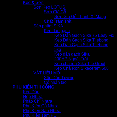
Keo & Sơn
Sơn Keo LOTUS
Sơn Giả Gỗ
Sơn Giả Gỗ Thanh Xi Măng
Chất Trám Trét
Sản phẩm SIKA
Keo dán gạch
Keo Dán Gạch Sika 75 Easy Fix
Keo Dán Gạch Sika Tilebond
Keo Dán Gạch Sika Tilebond
5kg
Keo dán gạch Sika
200HP Ngoài Trời
Keo chà ron Sika Tile Grout
Keo Chà Ron Sikaceram 608
VẬT LIỆU MỚI
Xốp Dán Tường
Cỏ nhân tạo
PHỤ KIỆN THI CÔNG
Keo Dán
Nẹp Nhựa
Phào Chỉ Nhựa
Phụ Kiện Gỗ Nhựa
Phụ Kiện Sàn Nhựa
Phụ Kiện Tấm PU