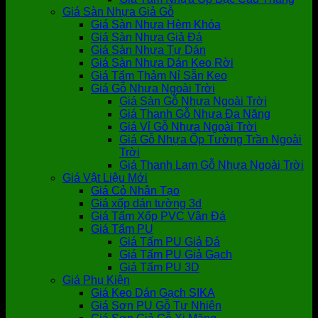
Giá Sàn Nhựa Giả Gỗ
Giá Sàn Nhựa Hèm Khóa
Giá Sàn Nhựa Giả Đá
Giá Sàn Nhựa Tự Dán
Giá Sàn Nhựa Dán Keo Rời
Giá Tấm Thảm Nỉ Sẵn Keo
Giá Gỗ Nhựa Ngoài Trời
Giá Sàn Gỗ Nhựa Ngoài Trời
Giá Thanh Gỗ Nhựa Đa Năng
Giá Vỉ Gỗ Nhựa Ngoài Trời
Giá Gỗ Nhựa Ốp Tường Trần Ngoài
Trời
Giá Thanh Lam Gỗ Nhựa Ngoài Trời
Giá Vật Liệu Mới
Giá Cỏ Nhân Tạo
Giá xốp dán tường 3d
Giá Tấm Xốp PVC Vân Đá
Giá Tấm PU
Giá Tấm PU Giả Đá
Giá Tấm PU Giả Gạch
Giá Tấm PU 3D
Giá Phụ Kiện
Giá Keo Dán Gạch SIKA
Giá Sơn PU Gỗ Tự Nhiên