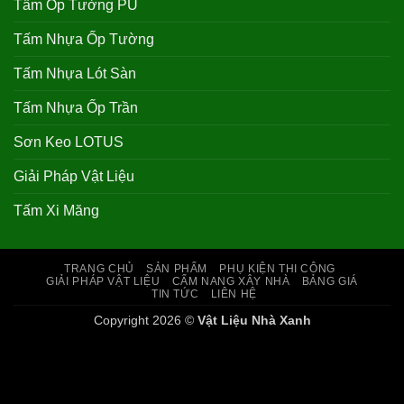
Tấm Ốp Tường PU
Tấm Nhựa Ốp Tường
Tấm Nhựa Lót Sàn
Tấm Nhựa Ốp Trần
Sơn Keo LOTUS
Giải Pháp Vật Liệu
Tấm Xi Măng
TRANG CHỦ
SẢN PHẨM
PHỤ KIỆN THI CÔNG
GIẢI PHÁP VẬT LIỆU
CẨM NANG XÂY NHÀ
BẢNG GIÁ
TIN TỨC
LIÊN HỆ
Copyright 2026 ©
Vật Liệu Nhà Xanh