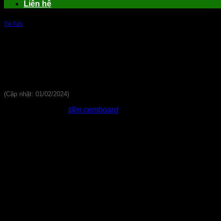
Liên hệ
Tin Tức
8 ưu điểm nổi bật của tấm cemboard làm
(Cập nhật: 01/02/2024)
Làm vách ngăn từ
tấm cemboard
ngày nay không còn là xa lạ 
tiết kiệm chi phí và không gây bí bách như các vật liệu thông