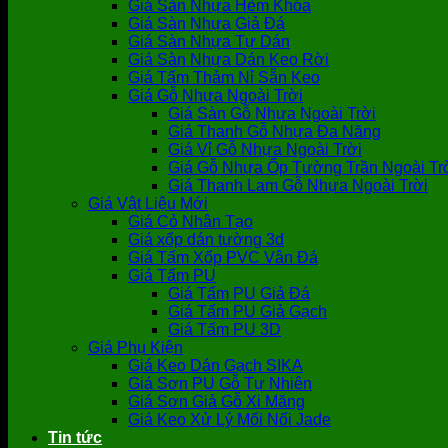
Giá Sàn Nhựa Hèm Khóa
Giá Sàn Nhựa Giả Đá
Giá Sàn Nhựa Tự Dán
Giá Sàn Nhựa Dán Keo Rời
Giá Tấm Thảm Nỉ Sẵn Keo
Giá Gỗ Nhựa Ngoài Trời
Giá Sàn Gỗ Nhựa Ngoài Trời
Giá Thanh Gỗ Nhựa Đa Năng
Giá Vỉ Gỗ Nhựa Ngoài Trời
Giá Gỗ Nhựa Ốp Tường Trần Ngoài Tr
Giá Thanh Lam Gỗ Nhựa Ngoài Trời
Giá Vật Liệu Mới
Giá Cỏ Nhân Tạo
Giá xốp dán tường 3d
Giá Tấm Xốp PVC Vân Đá
Giá Tấm PU
Giá Tấm PU Giả Đá
Giá Tấm PU Giả Gạch
Giá Tấm PU 3D
Giá Phụ Kiện
Giá Keo Dán Gạch SIKA
Giá Sơn PU Gỗ Tự Nhiên
Giá Sơn Giả Gỗ Xi Măng
Giá Keo Xử Lý Mối Nối Jade
Tin tức