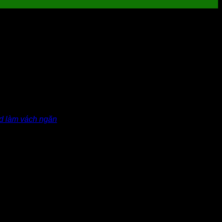
5/5 - (1 bình chọn)
ông trình. Tấm cemboard giúp các công trình dễ dàng thi công,
 làm vách ngăn
đang được sử dụng và ưa chuộng ngày nay
.