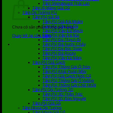
Tấm Sheraboard Thái Lan
Tấm Xi Măng Giả Gỗ
Tấm Ốp Tường PU
Tấm PU giả đá
Tấm PU Giả Đá Nhám
Tấm PU Vân Da Đá
Chưa có sản phẩm trong giỏ hàng.
Tấm PU Vân Đá Mạch
Tấm PU Vân Đá Núi
Quay trở lại cửa hàng
Tấm PU Đá Thạch Bì
Tấm PU Đá Nước Chảy
Tấm PU Đá Bóc Slate
Tấm PU Đá Rocky
Tấm PU Vân Đá Nấm
Tấm PU Giả Gạch
Tấm PU Thông Gió Ô Tròn
Tấm PU Khải Hoàn Môn
Tấm PU Giả Gạch Ngói Cổ
Tấm PU Thông Gió Ô Vuông
Tấm PU Thông Gió Chữ Nhật
Tấm PU Ốp Tường 3D
Tấm PU 3D Thân Trúc
Tấm PU 3D Bán Nguyệt
Tấm PU Giả Gỗ
Tấm Nhựa Ốp Tường
Tấm Nhựa Giả Gỗ