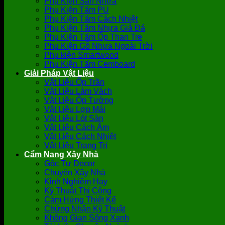
Phụ Kiện Sàn Nhựa
Phụ Kiện Tấm PU
Phụ Kiện Tấm Cách Nhiệt
Phụ Kiện Tấm Nhựa Giả Đá
Phụ Kiện Tấm Ốp Than Tre
Phụ Kiện Gỗ Nhựa Ngoài Trời
Phụ kiện Smartwood
Phụ Kiện Tấm Cemboard
Giải Pháp Vật Liệu
Vật Liệu Ốp Trần
Vật Liệu Làm Vách
Vật Liệu Ốp Tường
Vật Liệu Lợp Mái
Vật Liệu Lót Sàn
Vật Liệu Cách Âm
Vật Liệu Cách Nhiệt
Vật Liệu Trang Trí
Cẩm Nang Xây Nhà
Góc Tự Decor
Chuyện Xây Nhà
Kinh Nghiệm Hay
Kỹ Thuật Thi Công
Cảm Hứng Thiết Kế
Chứng Nhận Kỹ Thuật
Không Gian Sống Xanh