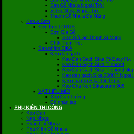
Sàn Gỗ Nhựa Ngoài Trời
Vỉ Gỗ Nhựa Ngoài Trời
Thanh Gỗ Nhựa Đa Năng
Keo & Sơn
Sơn Keo LOTUS
Sơn Giả Gỗ
Sơn Giả Gỗ Thanh Xi Măng
Chất Trám Trét
Sản phẩm SIKA
Keo dán gạch
Keo Dán Gạch Sika 75 Easy Fix
Keo Dán Gạch Sika Tilebond
Keo Dán Gạch Sika Tilebond 5kg
Keo dán gạch Sika 200HP Ngoài 
Keo chà ron Sika Tile Grout
Keo Chà Ron Sikaceram 608
VẬT LIỆU MỚI
Xốp Dán Tường
Cỏ nhân tạo
PHỤ KIỆN THI CÔNG
Keo Dán
Nẹp Nhựa
Phào Chỉ Nhựa
Phụ Kiện Gỗ Nhựa