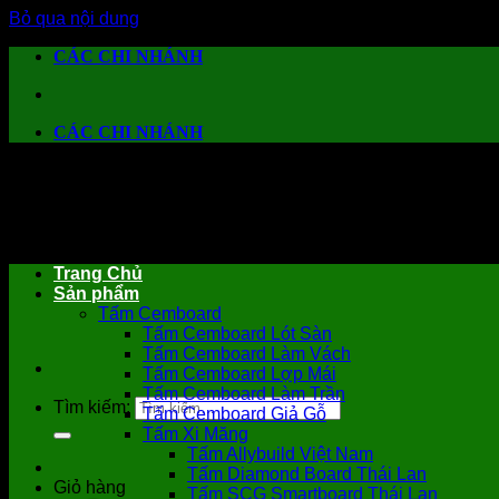
Bỏ qua nội dung
CÁC CHI NHÁNH
CÁC CHI NHÁNH
Trang Chủ
Sản phẩm
Tấm Cemboard
Tấm Cemboard Lót Sàn
Tấm Cemboard Làm Vách
Tấm Cemboard Lợp Mái
Tấm Cemboard Làm Trần
Tìm kiếm:
Tấm Cemboard Giả Gỗ
Tấm Xi Măng
Tấm Allybuild Việt Nam
Tấm Diamond Board Thái Lan
Giỏ hàng
Tấm SCG Smartboard Thái Lan