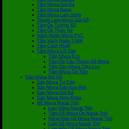
Tấm Nhựa Giả Đá
Tấm Nhựa Nano
Tấm Nhựa Lam Sóng
Thanh Lam Nhựa Giả Gỗ
Tấm Ốp Tường 3D
Tấm Ốp Than Tre
Vách Ngăn Nhựa PVC
Tấm Vách Ngăn 2 Mặt
Tấm Cách Nhiệt
Tấm Nhựa Lót Sàn
Tấm Nhựa Eco
Tấm Ốp Cầu Thang Gỗ Nhựa
Tấm Sàn Nhựa Chịu Lực
Tấm Nhựa Ốp Trần
Sàn Nhựa Giả Gỗ
Sàn Nhựa Tự Dán
Sàn Nhựa Dán Keo Rời
Sàn Nhựa Giả Đá
Sàn Nhựa Hèm Khóa
Gỗ Nhựa Ngoài Trời
Lam Sóng Ngoài Trời
Tấm Gỗ Nhựa Ốp Ngoài Trời
Hàng Rào Gỗ Nhựa Ngoài Trời
Lam Gỗ Nhựa Ngoài Trời
Lam Hộp Gỗ Nhựa Ngoài Trời