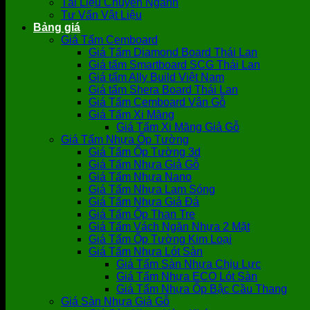
Tài Liệu Chuyên Ngành
Tư Vấn Vật Liệu
Bảng giá
Giá Tấm Cemboard
Giá Tấm Diamond Board Thái Lan
Giá tấm Smartboard SCG Thái Lan
Giá tấm Ally Build Việt Nam
Giá tấm Shera Board Thái Lan
Giá Tấm Cemboard Vân Gỗ
Giá Tấm Xi Măng
Giá Tấm Xi Măng Giả Gỗ
Giá Tấm Nhựa Ốp Tường
Giá Tấm Ốp Tường 3d
Giá Tấm Nhựa Giả Gỗ
Giá Tấm Nhựa Nano
Giá Tấm Nhựa Lam Sóng
Giá Tấm Nhựa Giả Đá
Giá Tấm Ốp Than Tre
Giá Tấm Vách Ngăn Nhựa 2 Mặt
Giá Tấm Ốp Tường Kim Loại
Giá Tấm Nhựa Lót Sàn
Giá Tấm Sàn Nhựa Chịu Lực
Giá Tấm Nhựa ECO Lót Sàn
Giá Tấm Nhựa Ốp Bậc Cầu Thang
Giá Sàn Nhựa Giả Gỗ