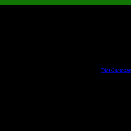
 vách ngăn
trong thiết kế xây dựng nhà cửa hay văn phòng của nhiều khu c
 thường, không gian sẽ thoáng đãng hơn. Đặc biệt
Tấm Cemboard