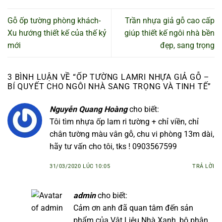
Gỗ ốp tường phòng khách-
Trần nhựa giả gỗ cao cấp
Xu hướng thiết kế của thế kỷ
giúp thiết kế ngôi nhà bền
mới
đẹp, sang trọng
3 BÌNH LUẬN VỀ “
ỐP TƯỜNG LAMRI NHỰA GIẢ GỖ –
BÍ QUYẾT CHO NGÔI NHÀ SANG TRỌNG VÀ TINH TẾ
”
Nguyễn Quang Hoàng
cho biết:
Tôi tìm nhựa ốp lam ri tường + chỉ viền, chỉ
chân tường màu vân gỗ, chu vi phòng 13m dài,
hãy tư vấn cho tôi, tks ! 0903567599
31/03/2020 LÚC 10:05
TRẢ LỜI
admin
cho biết:
Cảm ơn anh đã quan tâm đến sản
phẩm của Vật Liệu Nhà Xanh, bộ phận