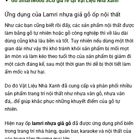
Gỗ Smartwood SCG giá rẻ tại Vật Liệu Nhà Xanh
Ứng dụng của Lamri nhựa giả gỗ ốp nội thất
Như các bạn cũng biết rồi đấy, các sản phẩm nội thất được
làm bằng gỗ tự nhiên hoặc gỗ công nghiệp thì về lâu dài
dùng cũng khá lâu bền và tốt. Tuy nhiên nếu dùng một thời
gian dài như vậy thì khó tránh khỏi sản phẩm bị mối mọt
ăn mòn và làm kéo theo tuổi thọ của sản phẩm bị giảm đi
một cách đáng kể, sau một thời gian thì dễ bị thời tiết làm
ẩm mốc và hư hại.
Do đó Vật Liệu Nhà Xanh đã cung cấp và phân phối nhiều
sản phẩm trang trí nội thất như nhựa vân gỗ, nhựa vân
đá,..để giúp khắc phục những khuyết điểm của gỗ tự
nhiên.
Hiện nay ốp
lamri nhựa giả gỗ
đã được ứng dụng phổ biến
trong trang trí nhà hàng, quán bar, karaoke và nội thất của
các trung tâm thương mại lớn,..