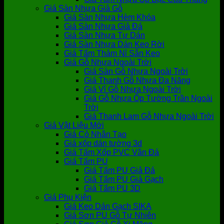
Giá Sàn Nhựa Giả Gỗ
Giá Sàn Nhựa Hèm Khóa
Giá Sàn Nhựa Giả Đá
Giá Sàn Nhựa Tự Dán
Giá Sàn Nhựa Dán Keo Rời
Giá Tấm Thảm Nỉ Sẵn Keo
Giá Gỗ Nhựa Ngoài Trời
Giá Sàn Gỗ Nhựa Ngoài Trời
Giá Thanh Gỗ Nhựa Đa Năng
Giá Vỉ Gỗ Nhựa Ngoài Trời
Giá Gỗ Nhựa Ốp Tường Trần Ngoài
Trời
Giá Thanh Lam Gỗ Nhựa Ngoài Trời
Giá Vật Liệu Mới
Giá Cỏ Nhân Tạo
Giá xốp dán tường 3d
Giá Tấm Xốp PVC Vân Đá
Giá Tấm PU
Giá Tấm PU Giả Đá
Giá Tấm PU Giả Gạch
Giá Tấm PU 3D
Giá Phụ Kiện
Giá Keo Dán Gạch SIKA
Giá Sơn PU Gỗ Tự Nhiên