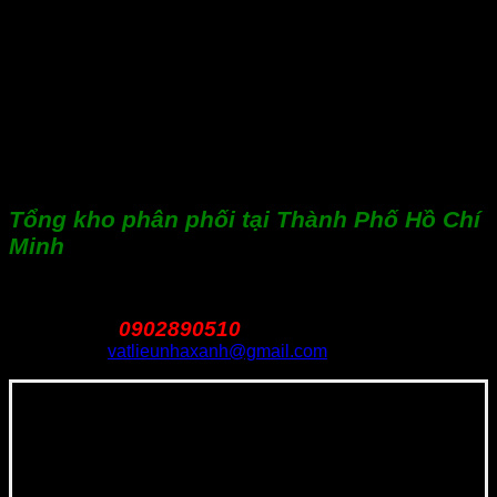
Quý công ty có nhu cầu hợp tác phân phối hoặc muốn biết
thêm chi tiết về sản phẩm giá tấm trần nhựa cũng như thông
tin tiêu chuẩn, giá cả…. xin vui lòng liên hệ trực tiếp với Thế
Giới Vật Liệu. Rất mong được hợp tác và phục vụ.
Tổng kho phân phối tại Thành Phố Hồ Chí
Minh
Địa chỉ:
179 Phan Văn Hớn, phường Tân Thới Nhất,
Q.12, Tphcm
0902890510
Hotline:
–
Email:
vatlieunhaxanh@gmail.com