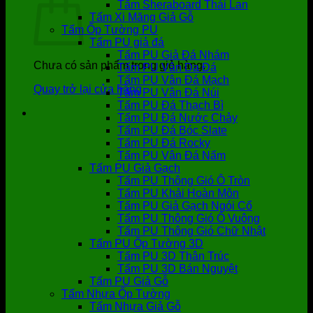
Tấm Sheraboard Thái Lan
Tấm Xi Măng Giả Gỗ
Tấm Ốp Tường PU
Tấm PU giả đá
Tấm PU Giả Đá Nhám
Chưa có sản phẩm trong giỏ hàng.
Tấm PU Vân Da Đá
Tấm PU Vân Đá Mạch
Quay trở lại cửa hàng
Tấm PU Vân Đá Núi
Tấm PU Đá Thạch Bì
Tấm PU Đá Nước Chảy
Tấm PU Đá Bóc Slate
Tấm PU Đá Rocky
Tấm PU Vân Đá Nấm
Tấm PU Giả Gạch
Tấm PU Thông Gió Ô Tròn
Tấm PU Khải Hoàn Môn
Tấm PU Giả Gạch Ngói Cổ
Tấm PU Thông Gió Ô Vuông
Tấm PU Thông Gió Chữ Nhật
Tấm PU Ốp Tường 3D
Tấm PU 3D Thân Trúc
Tấm PU 3D Bán Nguyệt
Tấm PU Giả Gỗ
Tấm Nhựa Ốp Tường
Tấm Nhựa Giả Gỗ