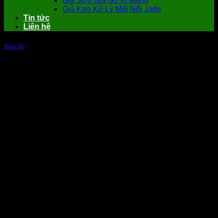
Giá Sơn Giả Gỗ Xi Măng
Giá Keo Xử Lý Mối Nối Jade
Tin tức
Liên hệ
Bảng giá
Giá tấm trần nhựa 3d – Khung xương
làm trần thả, vách ngăn