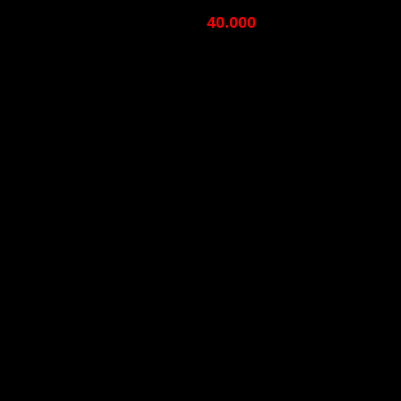
40.000
Kích thước: 603 x 1206 =
/ tấm