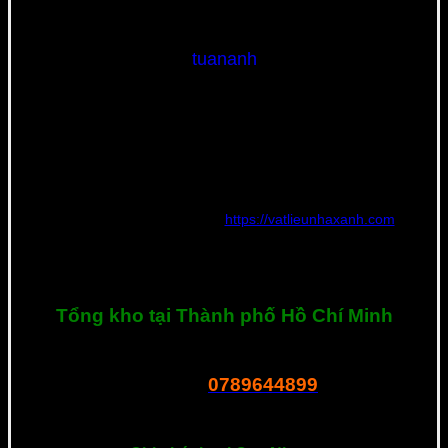
tuananh
Nguyễn Tuấn Anh | Founder và CEO Công Ty TNHH Thế Giới
Vật Liệu Nhà Xanh – Người có chuyên môn và kinh nghiệm rất
nhiều năm tìm hiểu và phát triển phân phối nguồn vật liệu xây
dựng mới với tiêu chí về chất lượng, đạt tiêu chuẩn quốc tế,
thân thiện với môi trường với giá thành rẻ nhất.
Hiện tại đang quản lý website
https://vatlieunhaxanh.com
và
chuyên tư vấn vật liệu mới cho các công trình tại Việt Nam. Nếu
bạn cần tư vấn hay có bất kì thắc mắc về sản phẩm, hãy liên hệ
với tôi ngay nhé. Xin cảm ơn!
Tổng kho tại Thành phố Hồ Chí Minh
R23 Dương Thị Giang, P. Tân Thới Nhất, Q.12, Tphcm
0789644899
Tel – Zalo:
===============