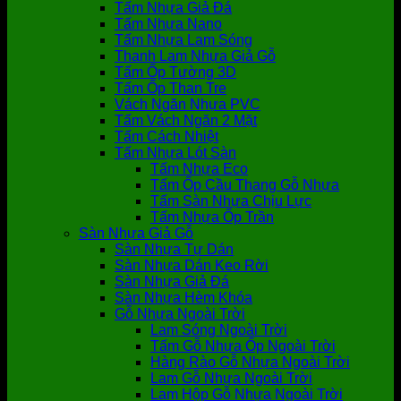
Tấm Nhựa Giả Đá
Tấm Nhựa Nano
Tấm Nhựa Lam Sóng
Thanh Lam Nhựa Giả Gỗ
Tấm Ốp Tường 3D
Tấm Ốp Than Tre
Vách Ngăn Nhựa PVC
Tấm Vách Ngăn 2 Mặt
Tấm Cách Nhiệt
Tấm Nhựa Lót Sàn
Tấm Nhựa Eco
Tấm Ốp Cầu Thang Gỗ Nhựa
Tấm Sàn Nhựa Chịu Lực
Tấm Nhựa Ốp Trần
Sàn Nhựa Giả Gỗ
Sàn Nhựa Tự Dán
Sàn Nhựa Dán Keo Rời
Sàn Nhựa Giả Đá
Sàn Nhựa Hèm Khóa
Gỗ Nhựa Ngoài Trời
Lam Sóng Ngoài Trời
Tấm Gỗ Nhựa Ốp Ngoài Trời
Hàng Rào Gỗ Nhựa Ngoài Trời
Lam Gỗ Nhựa Ngoài Trời
Lam Hộp Gỗ Nhựa Ngoài Trời