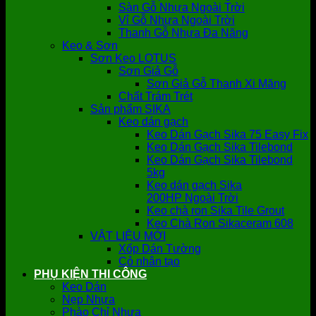
Sàn Gỗ Nhựa Ngoài Trời
Vỉ Gỗ Nhựa Ngoài Trời
Thanh Gỗ Nhựa Đa Năng
Keo & Sơn
Sơn Keo LOTUS
Sơn Giả Gỗ
Sơn Giả Gỗ Thanh Xi Măng
Chất Trám Trét
Sản phẩm SIKA
Keo dán gạch
Keo Dán Gạch Sika 75 Easy Fix
Keo Dán Gạch Sika Tilebond
Keo Dán Gạch Sika Tilebond
5kg
Keo dán gạch Sika
200HP Ngoài Trời
Keo chà ron Sika Tile Grout
Keo Chà Ron Sikaceram 608
VẬT LIỆU MỚI
Xốp Dán Tường
Cỏ nhân tạo
PHỤ KIỆN THI CÔNG
Keo Dán
Nẹp Nhựa
Phào Chỉ Nhựa