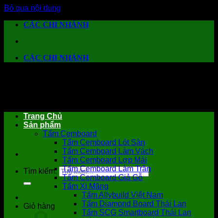
Bỏ qua nội dung
CÁC CHI NHÁNH
CÁC CHI NHÁNH
Trang Chủ
Sản phẩm
Tấm Cemboard
Tấm Cemboard Lót Sàn
Tấm Cemboard Làm Vách
Tấm Cemboard Lợp Mái
Tấm Cemboard Làm Trần
Tìm kiếm:
Tấm Cemboard Giả Gỗ
Tấm Xi Măng
Tấm Allybuild Việt Nam
Tấm Diamond Board Thái Lan
Giỏ hàng
Tấm SCG Smartboard Thái Lan