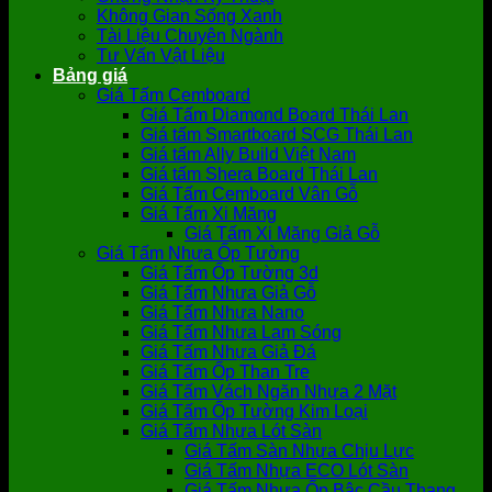
Không Gian Sống Xanh
Tài Liệu Chuyên Ngành
Tư Vấn Vật Liệu
Bảng giá
Giá Tấm Cemboard
Giá Tấm Diamond Board Thái Lan
Giá tấm Smartboard SCG Thái Lan
Giá tấm Ally Build Việt Nam
Giá tấm Shera Board Thái Lan
Giá Tấm Cemboard Vân Gỗ
Giá Tấm Xi Măng
Giá Tấm Xi Măng Giả Gỗ
Giá Tấm Nhựa Ốp Tường
Giá Tấm Ốp Tường 3d
Giá Tấm Nhựa Giả Gỗ
Giá Tấm Nhựa Nano
Giá Tấm Nhựa Lam Sóng
Giá Tấm Nhựa Giả Đá
Giá Tấm Ốp Than Tre
Giá Tấm Vách Ngăn Nhựa 2 Mặt
Giá Tấm Ốp Tường Kim Loại
Giá Tấm Nhựa Lót Sàn
Giá Tấm Sàn Nhựa Chịu Lực
Giá Tấm Nhựa ECO Lót Sàn
Giá Tấm Nhựa Ốp Bậc Cầu Thang