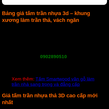
Bảng giá tấm trần nhựa 3d – khung
xương làm trần thả, vách ngăn
Vật Liệu Nhà Xanh là nhà nhập khẩu và phân phối các loại
vật liệu làm sàn, trần, vách ngăn và các phụ kiện khung
xương chất lượng cao tại thị trường Việt Nam. Chúng tôi
cam kết cung cấp mức giá tốt nhất cho mọi khách hàng.
Đối với các khách hàng đại lý xin liên hệ trực tiếp với bộ
0902890510
phận kinh doanh (Tel:
) để được cung cấp
các chính sách bán hàng và chiết khấu cho đại lý. Giá nhập
khẩu trực tiếp tại cảng cho các đơn vị cần làm nhà phân phối
tại Việt Nam.
Xem thêm:
Tấm Smartwood vân gỗ làm
trần nhà sang trọng và đẳng cấp
Giá tấm trần nhựa thả 3D cao cấp mới
nhất