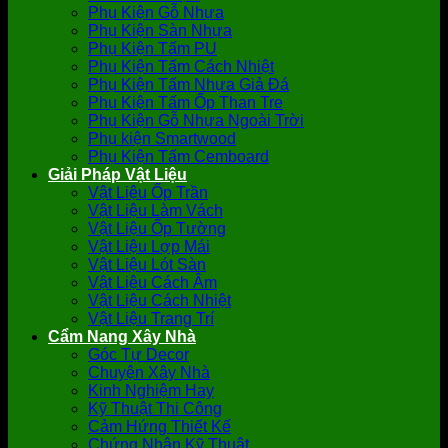
Phụ Kiện Gỗ Nhựa
Phụ Kiện Sàn Nhựa
Phụ Kiện Tấm PU
Phụ Kiện Tấm Cách Nhiệt
Phụ Kiện Tấm Nhựa Giả Đá
Phụ Kiện Tấm Ốp Than Tre
Phụ Kiện Gỗ Nhựa Ngoài Trời
Phụ kiện Smartwood
Phụ Kiện Tấm Cemboard
Giải Pháp Vật Liệu
Vật Liệu Ốp Trần
Vật Liệu Làm Vách
Vật Liệu Ốp Tường
Vật Liệu Lợp Mái
Vật Liệu Lót Sàn
Vật Liệu Cách Âm
Vật Liệu Cách Nhiệt
Vật Liệu Trang Trí
Cẩm Nang Xây Nhà
Góc Tự Decor
Chuyện Xây Nhà
Kinh Nghiệm Hay
Kỹ Thuật Thi Công
Cảm Hứng Thiết Kế
Chứng Nhận Kỹ Thuật