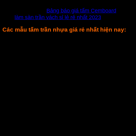
XEM THÊM:
Bảng báo giá tấm Cemboard
làm sàn trần vách sỉ lẻ rẻ nhất 2023
Các mẫu tấm trần nhựa giá rẻ nhất hiện nay:
Trần nhựa dù đã xuất hiện trên thị trường vật liệu xây dựng
một thời gian khá dài, nhưng cho đến nay độ nóng của sản
phẩm tấm trần nhựa chưa bao giờ hạ nhiệt; Bằng chứng là
trên thị trường chúng ta có thể ra bất cứ một cửa hàng gần
nhất và yêu cầu thi công trần nhà cho công trình của mình
một cách nhanh chóng, đơn giản và tiết kiệm chi phí.
Tấm trần nhựa sở dĩ cạnh tranh được với trần thạch cao vì
độ chịu nước tuyệt đối, theo thời gian sử dụng không hề
cong vênh, chịu được nhiệt độ cao, khả năng chống cháy (
chỉ chảy ra không bắt cháy)
Bạn đã chọn được mẫu tấm trần nhựa thả cao cấp
600×1200 nào cho công trình của mình chưa?
Dưới đây là các mẫu tấm trần nhựa 3D đang được hầu hết
các kiến trúc sư và chủ đầu tư rất ưa chuộng trong thời gian
qua. Quý khách vui lòng chọn mã sản phẩm chính xác trước