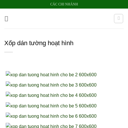
Bỏ
CÁC CHI NHÁNH
qua
nội
dung
Xốp dán tường hoạt hình