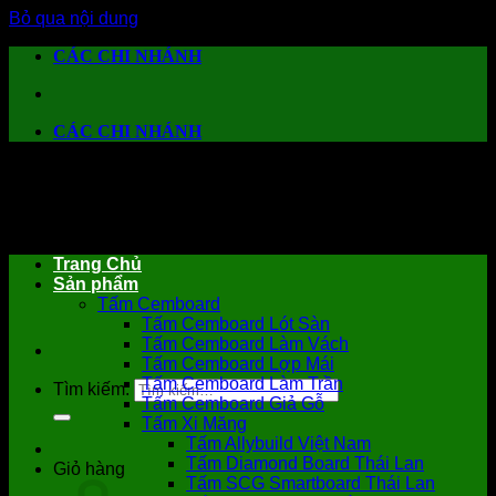
Bỏ qua nội dung
CÁC CHI NHÁNH
CÁC CHI NHÁNH
Trang Chủ
Sản phẩm
Tấm Cemboard
Tấm Cemboard Lót Sàn
Tấm Cemboard Làm Vách
Tấm Cemboard Lợp Mái
Tấm Cemboard Làm Trần
Tìm kiếm:
Tấm Cemboard Giả Gỗ
Tấm Xi Măng
Tấm Allybuild Việt Nam
Tấm Diamond Board Thái Lan
Giỏ hàng
Tấm SCG Smartboard Thái Lan