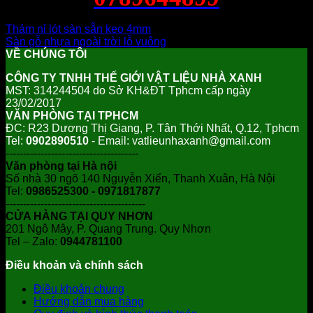
Thảm nỉ lót sàn sẵn keo 4mm
Sàn gỗ nhựa ngoài trời lỗ vuông
VỀ CHÚNG TÔI
CÔNG TY TNHH THẾ GIỚI VẬT LIỆU NHÀ XANH
MST: 314244504 do Sở KH&ĐT Tphcm cấp ngày
23/02/2017
VĂN PHÒNG TẠI TPHCM
ĐC: R23 Dương Thị Giang, P. Tân Thới Nhất, Q.12, Tphcm
Tel:
0902890510
- Email: vatlieunhaxanh@gmail.com
--------------------------------------
Văn phòng tại Hà nội
Số nhà 30 ngõ 140 Nguyễn Xiển, Thanh Xuân, Hà Nội
Tel:
0986525300 - 0971817877
----------------------------------------
CỬA HÀNG TẠI QUY NHƠN
201 Ngô Mây, P. Quang Trung. Quy Nhơn
Tel – Zalo:
0944781100
Điều khoản và chính sách
Điều khoản chung
Hướng dẫn mua hàng