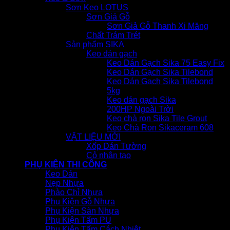
Sơn Keo LOTUS
Sơn Giả Gỗ
Sơn Giả Gỗ Thanh Xi Măng
Chất Trám Trét
Sản phẩm SIKA
Keo dán gạch
Keo Dán Gạch Sika 75 Easy Fix
Keo Dán Gạch Sika Tilebond
Keo Dán Gạch Sika Tilebond
5kg
Keo dán gạch Sika
200HP Ngoài Trời
Keo chà ron Sika Tile Grout
Keo Chà Ron Sikaceram 608
VẬT LIỆU MỚI
Xốp Dán Tường
Cỏ nhân tạo
PHỤ KIỆN THI CÔNG
Keo Dán
Nẹp Nhựa
Phào Chỉ Nhựa
Phụ Kiện Gỗ Nhựa
Phụ Kiện Sàn Nhựa
Phụ Kiện Tấm PU
Phụ Kiện Tấm Cách Nhiệt