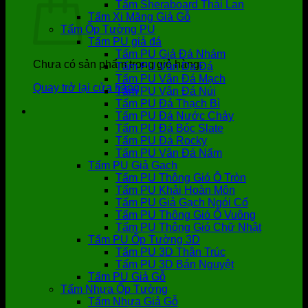
Tấm Sheraboard Thái Lan
Tấm Xi Măng Giả Gỗ
Tấm Ốp Tường PU
Tấm PU giả đá
Tấm PU Giả Đá Nhám
Chưa có sản phẩm trong giỏ hàng.
Tấm PU Vân Da Đá
Tấm PU Vân Đá Mạch
Quay trở lại cửa hàng
Tấm PU Vân Đá Núi
Tấm PU Đá Thạch Bì
Tấm PU Đá Nước Chảy
Tấm PU Đá Bóc Slate
Tấm PU Đá Rocky
Tấm PU Vân Đá Nấm
Tấm PU Giả Gạch
Tấm PU Thông Gió Ô Tròn
Tấm PU Khải Hoàn Môn
Tấm PU Giả Gạch Ngói Cổ
Tấm PU Thông Gió Ô Vuông
Tấm PU Thông Gió Chữ Nhật
Tấm PU Ốp Tường 3D
Tấm PU 3D Thân Trúc
Tấm PU 3D Bán Nguyệt
Tấm PU Giả Gỗ
Tấm Nhựa Ốp Tường
Tấm Nhựa Giả Gỗ