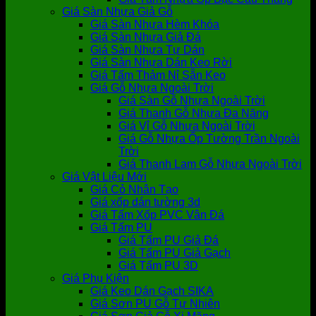
Giá Sàn Nhựa Giả Gỗ
Giá Sàn Nhựa Hèm Khóa
Giá Sàn Nhựa Giả Đá
Giá Sàn Nhựa Tự Dán
Giá Sàn Nhựa Dán Keo Rời
Giá Tấm Thảm Nỉ Sẵn Keo
Giá Gỗ Nhựa Ngoài Trời
Giá Sàn Gỗ Nhựa Ngoài Trời
Giá Thanh Gỗ Nhựa Đa Năng
Giá Vỉ Gỗ Nhựa Ngoài Trời
Giá Gỗ Nhựa Ốp Tường Trần Ngoài
Trời
Giá Thanh Lam Gỗ Nhựa Ngoài Trời
Giá Vật Liệu Mới
Giá Cỏ Nhân Tạo
Giá xốp dán tường 3d
Giá Tấm Xốp PVC Vân Đá
Giá Tấm PU
Giá Tấm PU Giả Đá
Giá Tấm PU Giả Gạch
Giá Tấm PU 3D
Giá Phụ Kiện
Giá Keo Dán Gạch SIKA
Giá Sơn PU Gỗ Tự Nhiên