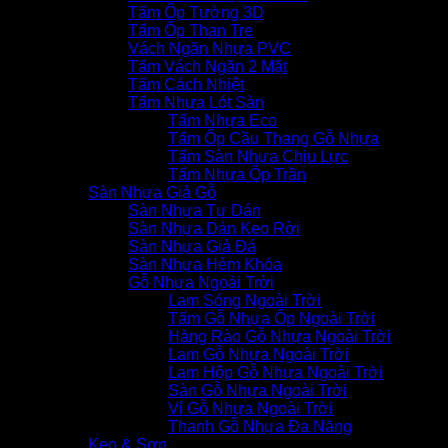
Tấm Ốp Tường 3D
Tấm Ốp Than Tre
Vách Ngăn Nhựa PVC
Tấm Vách Ngăn 2 Mặt
Tấm Cách Nhiệt
Tấm Nhựa Lót Sàn
Tấm Nhựa Eco
Tấm Ốp Cầu Thang Gỗ Nhựa
Tấm Sàn Nhựa Chịu Lực
Tấm Nhựa Ốp Trần
Sàn Nhựa Giả Gỗ
Sàn Nhựa Tự Dán
Sàn Nhựa Dán Keo Rời
Sàn Nhựa Giả Đá
Sàn Nhựa Hèm Khóa
Gỗ Nhựa Ngoài Trời
Lam Sóng Ngoài Trời
Tấm Gỗ Nhựa Ốp Ngoài Trời
Hàng Rào Gỗ Nhựa Ngoài Trời
Lam Gỗ Nhựa Ngoài Trời
Lam Hộp Gỗ Nhựa Ngoài Trời
Sàn Gỗ Nhựa Ngoài Trời
Vỉ Gỗ Nhựa Ngoài Trời
Thanh Gỗ Nhựa Đa Năng
Keo & Sơn