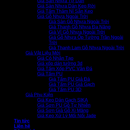
Giá Sàn Nhựa Tự Dán
Giá Sàn Nhựa Dán Keo Rời
Giá Tấm Thảm Nỉ Sẵn Keo
Giá Gỗ Nhựa Ngoài Trời
Giá Sàn Gỗ Nhựa Ngoài Trời
Giá Thanh Gỗ Nhựa Đa Năng
Giá Vỉ Gỗ Nhựa Ngoài Trời
Giá Gỗ Nhựa Ốp Tường Trần Ngoài
Trời
Giá Thanh Lam Gỗ Nhựa Ngoài Trời
Giá Vật Liệu Mới
Giá Cỏ Nhân Tạo
Giá xốp dán tường 3d
Giá Tấm Xốp PVC Vân Đá
Giá Tấm PU
Giá Tấm PU Giả Đá
Giá Tấm PU Giả Gạch
Giá Tấm PU 3D
Giá Phụ Kiện
Giá Keo Dán Gạch SIKA
Giá Sơn PU Gỗ Tự Nhiên
Giá Sơn Giả Gỗ Xi Măng
Giá Keo Xử Lý Mối Nối Jade
Tin tức
Liên hệ