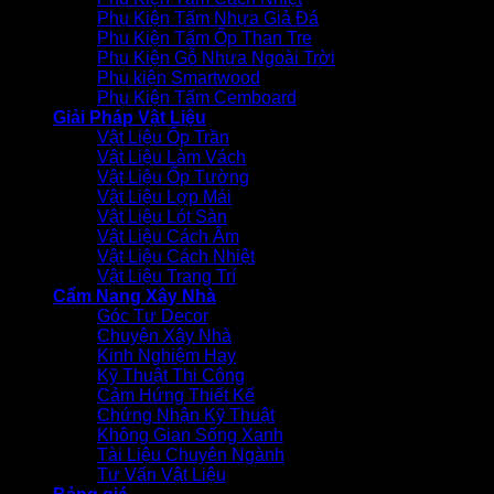
Phụ Kiện Tấm Nhựa Giả Đá
Phụ Kiện Tấm Ốp Than Tre
Phụ Kiện Gỗ Nhựa Ngoài Trời
Phụ kiện Smartwood
Phụ Kiện Tấm Cemboard
Giải Pháp Vật Liệu
Vật Liệu Ốp Trần
Vật Liệu Làm Vách
Vật Liệu Ốp Tường
Vật Liệu Lợp Mái
Vật Liệu Lót Sàn
Vật Liệu Cách Âm
Vật Liệu Cách Nhiệt
Vật Liệu Trang Trí
Cẩm Nang Xây Nhà
Góc Tự Decor
Chuyện Xây Nhà
Kinh Nghiệm Hay
Kỹ Thuật Thi Công
Cảm Hứng Thiết Kế
Chứng Nhận Kỹ Thuật
Không Gian Sống Xanh
Tài Liệu Chuyên Ngành
Tư Vấn Vật Liệu