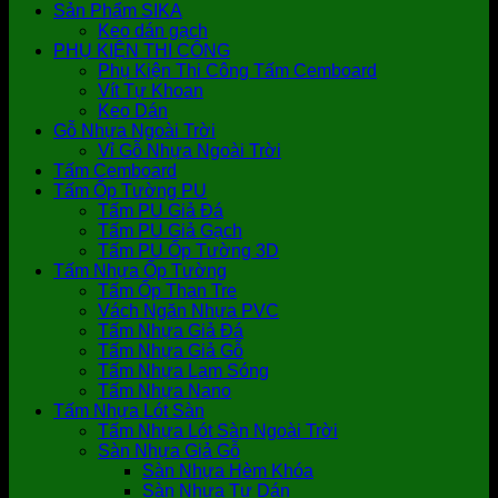
Sản Phẩm SIKA
Keo dán gạch
PHỤ KIỆN THI CÔNG
Phụ Kiện Thi Công Tấm Cemboard
Vít Tự Khoan
Keo Dán
Gỗ Nhựa Ngoài Trời
Vỉ Gỗ Nhựa Ngoài Trời
Tấm Cemboard
Tấm Ốp Tường PU
Tấm PU Giả Đá
Tấm PU Giả Gạch
Tấm PU Ốp Tường 3D
Tấm Nhựa Ốp Tường
Tấm Ốp Than Tre
Vách Ngăn Nhựa PVC
Tấm Nhựa Giả Đá
Tấm Nhựa Giả Gỗ
Tấm Nhựa Lam Sóng
Tấm Nhựa Nano
Tấm Nhựa Lót Sàn
Tấm Nhựa Lót Sàn Ngoài Trời
Sàn Nhựa Giả Gỗ
Sàn Nhựa Hèm Khóa
Sàn Nhựa Tự Dán