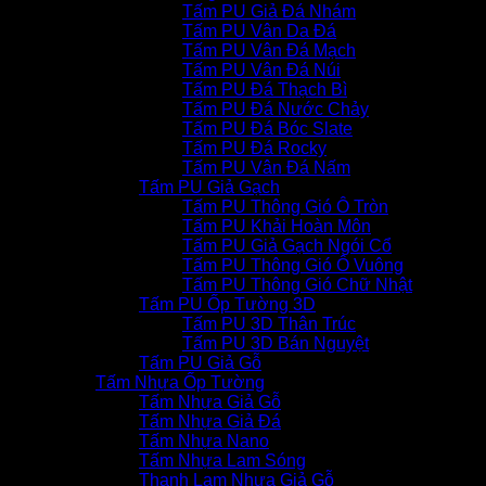
Tấm PU Giả Đá Nhám
Tấm PU Vân Da Đá
Tấm PU Vân Đá Mạch
Tấm PU Vân Đá Núi
Tấm PU Đá Thạch Bì
Tấm PU Đá Nước Chảy
Tấm PU Đá Bóc Slate
Tấm PU Đá Rocky
Tấm PU Vân Đá Nấm
Tấm PU Giả Gạch
Tấm PU Thông Gió Ô Tròn
Tấm PU Khải Hoàn Môn
Tấm PU Giả Gạch Ngói Cổ
Tấm PU Thông Gió Ô Vuông
Tấm PU Thông Gió Chữ Nhật
Tấm PU Ốp Tường 3D
Tấm PU 3D Thân Trúc
Tấm PU 3D Bán Nguyệt
Tấm PU Giả Gỗ
Tấm Nhựa Ốp Tường
Tấm Nhựa Giả Gỗ
Tấm Nhựa Giả Đá
Tấm Nhựa Nano
Tấm Nhựa Lam Sóng
Thanh Lam Nhựa Giả Gỗ