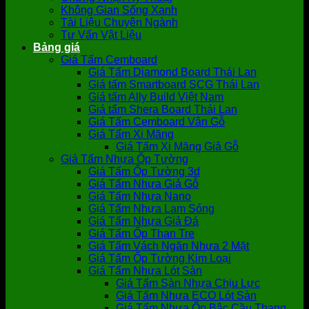
Không Gian Sống Xanh
Tài Liệu Chuyên Ngành
Tư Vấn Vật Liệu
Bảng giá
Giá Tấm Cemboard
Giá Tấm Diamond Board Thái Lan
Giá tấm Smartboard SCG Thái Lan
Giá tấm Ally Build Việt Nam
Giá tấm Shera Board Thái Lan
Giá Tấm Cemboard Vân Gỗ
Giá Tấm Xi Măng
Giá Tấm Xi Măng Giả Gỗ
Giá Tấm Nhựa Ốp Tường
Giá Tấm Ốp Tường 3d
Giá Tấm Nhựa Giả Gỗ
Giá Tấm Nhựa Nano
Giá Tấm Nhựa Lam Sóng
Giá Tấm Nhựa Giả Đá
Giá Tấm Ốp Than Tre
Giá Tấm Vách Ngăn Nhựa 2 Mặt
Giá Tấm Ốp Tường Kim Loại
Giá Tấm Nhựa Lót Sàn
Giá Tấm Sàn Nhựa Chịu Lực
Giá Tấm Nhựa ECO Lót Sàn
Giá Tấm Nhựa Ốp Bậc Cầu Thang