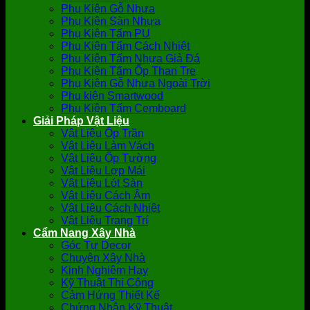
Phụ Kiện Gỗ Nhựa
Phụ Kiện Sàn Nhựa
Phụ Kiện Tấm PU
Phụ Kiện Tấm Cách Nhiệt
Phụ Kiện Tấm Nhựa Giả Đá
Phụ Kiện Tấm Ốp Than Tre
Phụ Kiện Gỗ Nhựa Ngoài Trời
Phụ kiện Smartwood
Phụ Kiện Tấm Cemboard
Giải Pháp Vật Liệu
Vật Liệu Ốp Trần
Vật Liệu Làm Vách
Vật Liệu Ốp Tường
Vật Liệu Lợp Mái
Vật Liệu Lót Sàn
Vật Liệu Cách Âm
Vật Liệu Cách Nhiệt
Vật Liệu Trang Trí
Cẩm Nang Xây Nhà
Góc Tự Decor
Chuyện Xây Nhà
Kinh Nghiệm Hay
Kỹ Thuật Thi Công
Cảm Hứng Thiết Kế
Chứng Nhận Kỹ Thuật