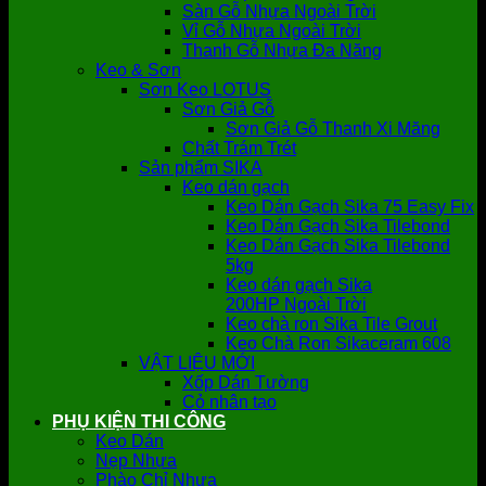
Sàn Gỗ Nhựa Ngoài Trời
Vỉ Gỗ Nhựa Ngoài Trời
Thanh Gỗ Nhựa Đa Năng
Keo & Sơn
Sơn Keo LOTUS
Sơn Giả Gỗ
Sơn Giả Gỗ Thanh Xi Măng
Chất Trám Trét
Sản phẩm SIKA
Keo dán gạch
Keo Dán Gạch Sika 75 Easy Fix
Keo Dán Gạch Sika Tilebond
Keo Dán Gạch Sika Tilebond
5kg
Keo dán gạch Sika
200HP Ngoài Trời
Keo chà ron Sika Tile Grout
Keo Chà Ron Sikaceram 608
VẬT LIỆU MỚI
Xốp Dán Tường
Cỏ nhân tạo
PHỤ KIỆN THI CÔNG
Keo Dán
Nẹp Nhựa
Phào Chỉ Nhựa