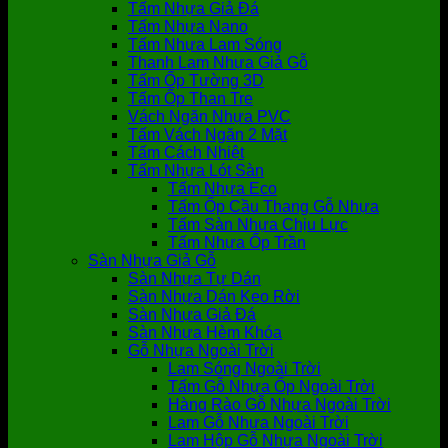
Tấm Nhựa Giả Đá
Tấm Nhựa Nano
Tấm Nhựa Lam Sóng
Thanh Lam Nhựa Giả Gỗ
Tấm Ốp Tường 3D
Tấm Ốp Than Tre
Vách Ngăn Nhựa PVC
Tấm Vách Ngăn 2 Mặt
Tấm Cách Nhiệt
Tấm Nhựa Lót Sàn
Tấm Nhựa Eco
Tấm Ốp Cầu Thang Gỗ Nhựa
Tấm Sàn Nhựa Chịu Lực
Tấm Nhựa Ốp Trần
Sàn Nhựa Giả Gỗ
Sàn Nhựa Tự Dán
Sàn Nhựa Dán Keo Rời
Sàn Nhựa Giả Đá
Sàn Nhựa Hèm Khóa
Gỗ Nhựa Ngoài Trời
Lam Sóng Ngoài Trời
Tấm Gỗ Nhựa Ốp Ngoài Trời
Hàng Rào Gỗ Nhựa Ngoài Trời
Lam Gỗ Nhựa Ngoài Trời
Lam Hộp Gỗ Nhựa Ngoài Trời