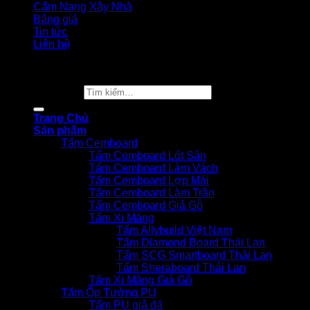
Cẩm Nang Xây Nhà
Bảng giá
Tin tức
Liên hệ
Copyright 2026 ©
Vật Liệu Nhà Xanh
Tìm kiếm:
Trang Chủ
Sản phẩm
Tấm Cemboard
Tấm Cemboard Lót Sàn
Tấm Cemboard Làm Vách
Tấm Cemboard Lợp Mái
Tấm Cemboard Làm Trần
Tấm Cemboard Giả Gỗ
Tấm Xi Măng
Tấm Allybuild Việt Nam
Tấm Diamond Board Thái Lan
Tấm SCG Smartboard Thái Lan
Tấm Sheraboard Thái Lan
Tấm Xi Măng Giả Gỗ
Tấm Ốp Tường PU
Tấm PU giả đá