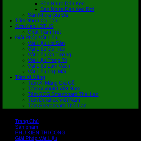
Sàn Nhựa Dán Keo
Sàn Nhựa Dán Keo Rời
Sàn Nhựa Giả Đá
Tấm Nhựa Ốp Trần
Sơn Keo LOTUS
Chất Trám Trét
Giải Pháp Vật Liệu
Vật Liệu Lót Sàn
Vật Liệu Ốp Trần
Vật Liệu Ốp Tường
Vật Liệu Trang Trí
Vật Liệu Làm Vách
Vật Liệu Lợp Mái
Tấm Xi Măng
Tấm Xi Măng Giả Gỗ
Tấm Allybuild Việt Nam
Tấm SCG Smartboard Thái Lan
Tấm Duraflex Việt Nam
Tấm Sheraboard Thái Lan
Trang Chủ
Sản phẩm
PHỤ KIỆN THI CÔNG
Giải Pháp Vật Liệu