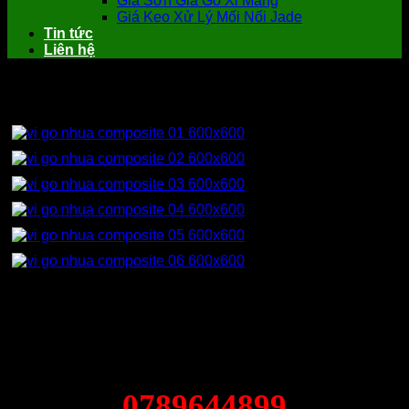
Giá Sơn Giả Gỗ Xi Măng
Giá Keo Xử Lý Mối Nối Jade
Tin tức
Liên hệ
Vỉ gỗ nhựa WPC ngoài trời
0789644899