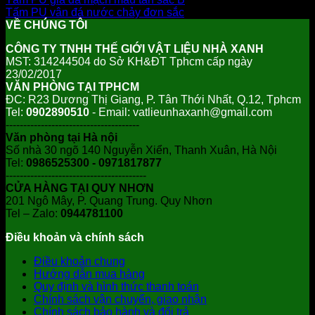
Tấm PU vân đá nước chảy đơn sắc
VỀ CHÚNG TÔI
CÔNG TY TNHH THẾ GIỚI VẬT LIỆU NHÀ XANH
MST: 314244504 do Sở KH&ĐT Tphcm cấp ngày
23/02/2017
VĂN PHÒNG TẠI TPHCM
ĐC: R23 Dương Thị Giang, P. Tân Thới Nhất, Q.12, Tphcm
Tel:
0902890510
- Email: vatlieunhaxanh@gmail.com
--------------------------------------
Văn phòng tại Hà nội
Số nhà 30 ngõ 140 Nguyễn Xiển, Thanh Xuân, Hà Nội
Tel:
0986525300 - 0971817877
----------------------------------------
CỬA HÀNG TẠI QUY NHƠN
201 Ngô Mây, P. Quang Trung. Quy Nhơn
Tel – Zalo:
0944781100
Điều khoản và chính sách
Điều khoản chung
Hướng dẫn mua hàng
Quy định và hình thức thanh toán
Chính sách vận chuyển, giao nhận
Chính sách bảo hành và đổi trả