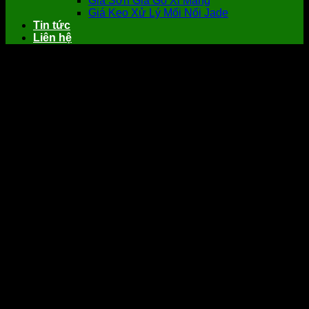
Giá Sơn Giả Gỗ Xi Măng
Giá Keo Xử Lý Mối Nối Jade
Tin tức
Liên hệ
Tấm PU vỏ đá thạch bì màu tán sắc