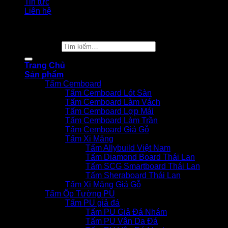
Tin tức
Liên hệ
Copyright 2026 ©
Vật Liệu Nhà Xanh
Tìm kiếm:
Trang Chủ
Sản phẩm
Tấm Cemboard
Tấm Cemboard Lót Sàn
Tấm Cemboard Làm Vách
Tấm Cemboard Lợp Mái
Tấm Cemboard Làm Trần
Tấm Cemboard Giả Gỗ
Tấm Xi Măng
Tấm Allybuild Việt Nam
Tấm Diamond Board Thái Lan
Tấm SCG Smartboard Thái Lan
Tấm Sheraboard Thái Lan
Tấm Xi Măng Giả Gỗ
Tấm Ốp Tường PU
Tấm PU giả đá
Tấm PU Giả Đá Nhám
Tấm PU Vân Da Đá