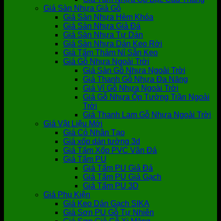
Giá Sàn Nhựa Giả Gỗ
Giá Sàn Nhựa Hèm Khóa
Giá Sàn Nhựa Giả Đá
Giá Sàn Nhựa Tự Dán
Giá Sàn Nhựa Dán Keo Rời
Giá Tấm Thảm Nỉ Sẵn Keo
Giá Gỗ Nhựa Ngoài Trời
Giá Sàn Gỗ Nhựa Ngoài Trời
Giá Thanh Gỗ Nhựa Đa Năng
Giá Vỉ Gỗ Nhựa Ngoài Trời
Giá Gỗ Nhựa Ốp Tường Trần Ngoài
Trời
Giá Thanh Lam Gỗ Nhựa Ngoài Trời
Giá Vật Liệu Mới
Giá Cỏ Nhân Tạo
Giá xốp dán tường 3d
Giá Tấm Xốp PVC Vân Đá
Giá Tấm PU
Giá Tấm PU Giả Đá
Giá Tấm PU Giả Gạch
Giá Tấm PU 3D
Giá Phụ Kiện
Giá Keo Dán Gạch SIKA
Giá Sơn PU Gỗ Tự Nhiên