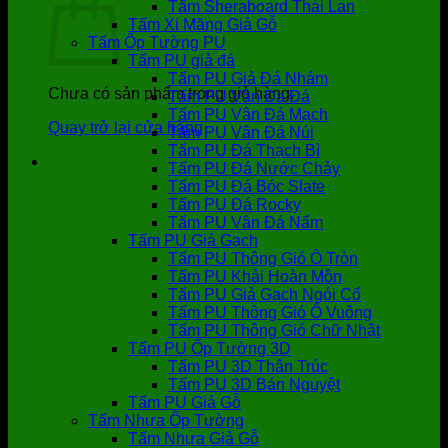
Tấm Sheraboard Thái Lan
Tấm Xi Măng Giả Gỗ
Tấm Ốp Tường PU
Tấm PU giả đá
Tấm PU Giả Đá Nhám
Chưa có sản phẩm trong giỏ hàng.
Tấm PU Vân Da Đá
Tấm PU Vân Đá Mạch
Quay trở lại cửa hàng
Tấm PU Vân Đá Núi
Tấm PU Đá Thạch Bì
Tấm PU Đá Nước Chảy
Tấm PU Đá Bóc Slate
Tấm PU Đá Rocky
Tấm PU Vân Đá Nấm
Tấm PU Giả Gạch
Tấm PU Thông Gió Ô Tròn
Tấm PU Khải Hoàn Môn
Tấm PU Giả Gạch Ngói Cổ
Tấm PU Thông Gió Ô Vuông
Tấm PU Thông Gió Chữ Nhật
Tấm PU Ốp Tường 3D
Tấm PU 3D Thân Trúc
Tấm PU 3D Bán Nguyệt
Tấm PU Giả Gỗ
Tấm Nhựa Ốp Tường
Tấm Nhựa Giả Gỗ