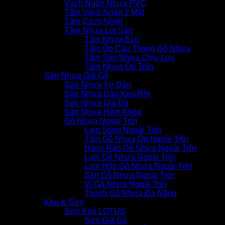
Vách Ngăn Nhựa PVC
Tấm Vách Ngăn 2 Mặt
Tấm Cách Nhiệt
Tấm Nhựa Lót Sàn
Tấm Nhựa Eco
Tấm Ốp Cầu Thang Gỗ Nhựa
Tấm Sàn Nhựa Chịu Lực
Tấm Nhựa Ốp Trần
Sàn Nhựa Giả Gỗ
Sàn Nhựa Tự Dán
Sàn Nhựa Dán Keo Rời
Sàn Nhựa Giả Đá
Sàn Nhựa Hèm Khóa
Gỗ Nhựa Ngoài Trời
Lam Sóng Ngoài Trời
Tấm Gỗ Nhựa Ốp Ngoài Trời
Hàng Rào Gỗ Nhựa Ngoài Trời
Lam Gỗ Nhựa Ngoài Trời
Lam Hộp Gỗ Nhựa Ngoài Trời
Sàn Gỗ Nhựa Ngoài Trời
Vỉ Gỗ Nhựa Ngoài Trời
Thanh Gỗ Nhựa Đa Năng
Keo & Sơn
Sơn Keo LOTUS
Sơn Giả Gỗ