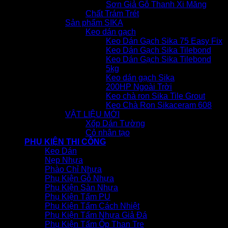
Sơn Giả Gỗ Thanh Xi Măng
Chất Trám Trét
Sản phẩm SIKA
Keo dán gạch
Keo Dán Gạch Sika 75 Easy Fix
Keo Dán Gạch Sika Tilebond
Keo Dán Gạch Sika Tilebond
5kg
Keo dán gạch Sika
200HP Ngoài Trời
Keo chà ron Sika Tile Grout
Keo Chà Ron Sikaceram 608
VẬT LIỆU MỚI
Xốp Dán Tường
Cỏ nhân tạo
PHỤ KIỆN THI CÔNG
Keo Dán
Nẹp Nhựa
Phào Chỉ Nhựa
Phụ Kiện Gỗ Nhựa
Phụ Kiện Sàn Nhựa
Phụ Kiện Tấm PU
Phụ Kiện Tấm Cách Nhiệt
Phụ Kiện Tấm Nhựa Giả Đá
Phụ Kiện Tấm Ốp Than Tre