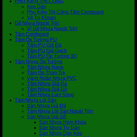
PHỤ KIỆN THI CÔNG
Keo Dán
Phụ Kiện Thi Công Tấm Cemboard
Vít Tự Khoan
Gỗ Nhựa Ngoài Trời
Vỉ Gỗ Nhựa Ngoài Trời
Tấm Cemboard
Tấm Ốp Tường PU
Tấm PU Giả Đá
Tấm PU Giả Gạch
Tấm PU Ốp Tường 3D
Tấm Nhựa Ốp Tường
Tấm Nhựa Nano
Tấm Ốp Than Tre
Vách Ngăn Nhựa PVC
Tấm Nhựa Giả Đá
Tấm Nhựa Giả Gỗ
Tấm Nhựa Lam Sóng
Tấm Nhựa Lót Sàn
Sàn Nhựa Giả Đá
Tấm Nhựa Lót Sàn Ngoài Trời
Sàn Nhựa Giả Gỗ
Sàn Nhựa Hèm Khóa
Sàn Nhựa Tự Dán
Sàn Nhựa Dán Keo