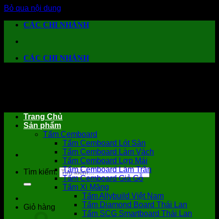
Bỏ qua nội dung
CÁC CHI NHÁNH
CÁC CHI NHÁNH
Trang Chủ
Sản phẩm
Tấm Cemboard
Tấm Cemboard Lót Sàn
Tấm Cemboard Làm Vách
Tấm Cemboard Lợp Mái
Tấm Cemboard Làm Trần
Tìm kiếm:
Tấm Cemboard Giả Gỗ
Tấm Xi Măng
Tấm Allybuild Việt Nam
Tấm Diamond Board Thái Lan
Giỏ hàng
Tấm SCG Smartboard Thái Lan