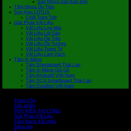
Sàn Nhựa Dán Keo Rời
Tấm Nhựa Ốp Trần
Sơn Keo LOTUS
Chất Trám Trét
Giải Pháp Vật Liệu
Vật Liệu Lợp Mái
Vật Liệu Lót Sàn
Vật Liệu Ốp Trần
Vật Liệu Ốp Tường
Vật Liệu Trang Trí
Vật Liệu Làm Vách
Tấm Xi Măng
Tấm Sheraboard Thái Lan
Tấm Xi Măng Giả Gỗ
Tấm Allybuild Việt Nam
Tấm SCG Smartboard Thái Lan
Tấm Duraflex Việt Nam
Trang Chủ
Sản phẩm
PHỤ KIỆN THI CÔNG
Giải Pháp Vật Liệu
Cẩm Nang Xây Nhà
Bảng giá