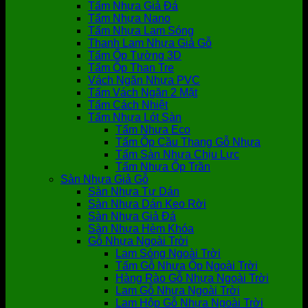
Tấm Nhựa Giả Đá
Tấm Nhựa Nano
Tấm Nhựa Lam Sóng
Thanh Lam Nhựa Giả Gỗ
Tấm Ốp Tường 3D
Tấm Ốp Than Tre
Vách Ngăn Nhựa PVC
Tấm Vách Ngăn 2 Mặt
Tấm Cách Nhiệt
Tấm Nhựa Lót Sàn
Tấm Nhựa Eco
Tấm Ốp Cầu Thang Gỗ Nhựa
Tấm Sàn Nhựa Chịu Lực
Tấm Nhựa Ốp Trần
Sàn Nhựa Giả Gỗ
Sàn Nhựa Tự Dán
Sàn Nhựa Dán Keo Rời
Sàn Nhựa Giả Đá
Sàn Nhựa Hèm Khóa
Gỗ Nhựa Ngoài Trời
Lam Sóng Ngoài Trời
Tấm Gỗ Nhựa Ốp Ngoài Trời
Hàng Rào Gỗ Nhựa Ngoài Trời
Lam Gỗ Nhựa Ngoài Trời
Lam Hộp Gỗ Nhựa Ngoài Trời