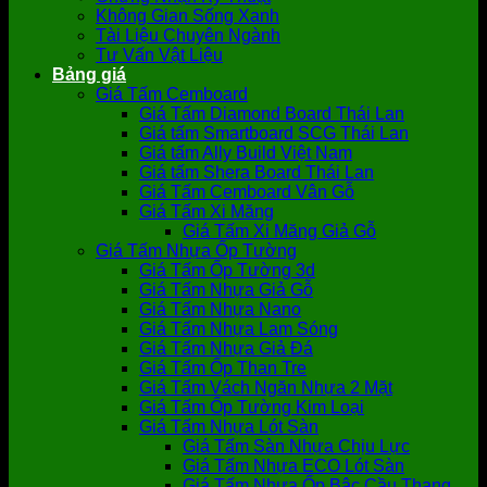
Không Gian Sống Xanh
Tài Liệu Chuyên Ngành
Tư Vấn Vật Liệu
Bảng giá
Giá Tấm Cemboard
Giá Tấm Diamond Board Thái Lan
Giá tấm Smartboard SCG Thái Lan
Giá tấm Ally Build Việt Nam
Giá tấm Shera Board Thái Lan
Giá Tấm Cemboard Vân Gỗ
Giá Tấm Xi Măng
Giá Tấm Xi Măng Giả Gỗ
Giá Tấm Nhựa Ốp Tường
Giá Tấm Ốp Tường 3d
Giá Tấm Nhựa Giả Gỗ
Giá Tấm Nhựa Nano
Giá Tấm Nhựa Lam Sóng
Giá Tấm Nhựa Giả Đá
Giá Tấm Ốp Than Tre
Giá Tấm Vách Ngăn Nhựa 2 Mặt
Giá Tấm Ốp Tường Kim Loại
Giá Tấm Nhựa Lót Sàn
Giá Tấm Sàn Nhựa Chịu Lực
Giá Tấm Nhựa ECO Lót Sàn
Giá Tấm Nhựa Ốp Bậc Cầu Thang