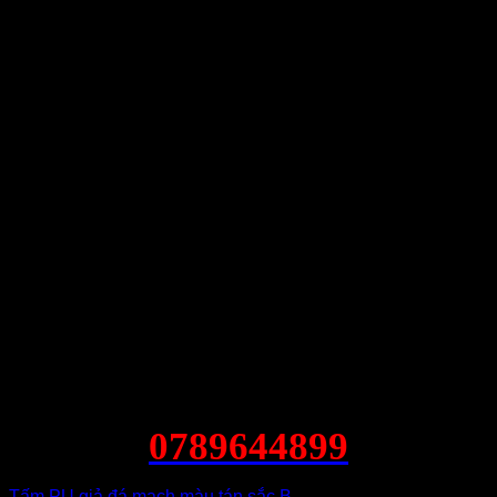
0789644899
Tấm PU giả đá mạch màu tán sắc B