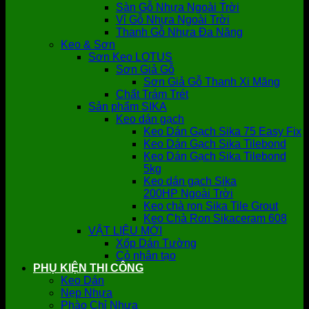
Sàn Gỗ Nhựa Ngoài Trời
Vỉ Gỗ Nhựa Ngoài Trời
Thanh Gỗ Nhựa Đa Năng
Keo & Sơn
Sơn Keo LOTUS
Sơn Giả Gỗ
Sơn Giả Gỗ Thanh Xi Măng
Chất Trám Trét
Sản phẩm SIKA
Keo dán gạch
Keo Dán Gạch Sika 75 Easy Fix
Keo Dán Gạch Sika Tilebond
Keo Dán Gạch Sika Tilebond
5kg
Keo dán gạch Sika
200HP Ngoài Trời
Keo chà ron Sika Tile Grout
Keo Chà Ron Sikaceram 608
VẬT LIỆU MỚI
Xốp Dán Tường
Cỏ nhân tạo
PHỤ KIỆN THI CÔNG
Keo Dán
Nẹp Nhựa
Phào Chỉ Nhựa