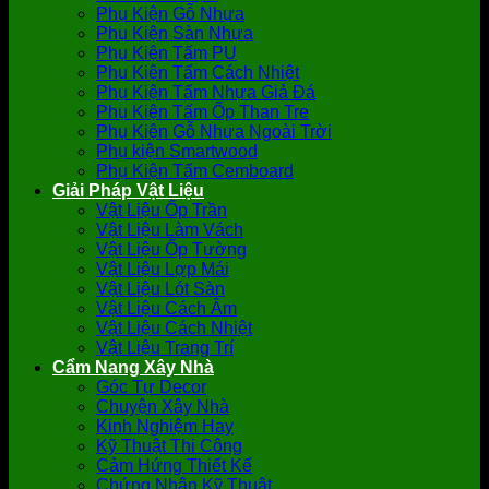
Phụ Kiện Gỗ Nhựa
Phụ Kiện Sàn Nhựa
Phụ Kiện Tấm PU
Phụ Kiện Tấm Cách Nhiệt
Phụ Kiện Tấm Nhựa Giả Đá
Phụ Kiện Tấm Ốp Than Tre
Phụ Kiện Gỗ Nhựa Ngoài Trời
Phụ kiện Smartwood
Phụ Kiện Tấm Cemboard
Giải Pháp Vật Liệu
Vật Liệu Ốp Trần
Vật Liệu Làm Vách
Vật Liệu Ốp Tường
Vật Liệu Lợp Mái
Vật Liệu Lót Sàn
Vật Liệu Cách Âm
Vật Liệu Cách Nhiệt
Vật Liệu Trang Trí
Cẩm Nang Xây Nhà
Góc Tự Decor
Chuyện Xây Nhà
Kinh Nghiệm Hay
Kỹ Thuật Thi Công
Cảm Hứng Thiết Kế
Chứng Nhận Kỹ Thuật