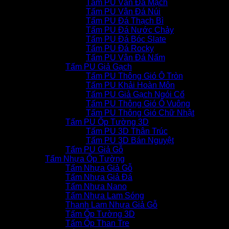
Tấm PU Vân Đá Mạch
Tấm PU Vân Đá Núi
Tấm PU Đá Thạch Bì
Tấm PU Đá Nước Chảy
Tấm PU Đá Bóc Slate
Tấm PU Đá Rocky
Tấm PU Vân Đá Nấm
Tấm PU Giả Gạch
Tấm PU Thông Gió Ô Tròn
Tấm PU Khải Hoàn Môn
Tấm PU Giả Gạch Ngói Cổ
Tấm PU Thông Gió Ô Vuông
Tấm PU Thông Gió Chữ Nhật
Tấm PU Ốp Tường 3D
Tấm PU 3D Thân Trúc
Tấm PU 3D Bán Nguyệt
Tấm PU Giả Gỗ
Tấm Nhựa Ốp Tường
Tấm Nhựa Giả Gỗ
Tấm Nhựa Giả Đá
Tấm Nhựa Nano
Tấm Nhựa Lam Sóng
Thanh Lam Nhựa Giả Gỗ
Tấm Ốp Tường 3D
Tấm Ốp Than Tre