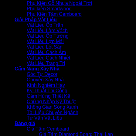
Phụ Kiện Gỗ Nhựa Ngoài Trời
Phụ kiện Smartwood
Phụ Kiện Tấm Cemboard
Giải Pháp Vật Liệu
Vật Liệu Ốp Trần
Vật Liệu Làm Vách
Vật Liệu Ốp Tường
Vật Liệu Lợp Mái
Vật Liệu Lót Sàn
Vật Liệu Cách Âm
Vật Liệu Cách Nhiệt
Vật Liệu Trang Trí
Cẩm Nang Xây Nhà
Góc Tự Decor
Chuyện Xây Nhà
Kinh Nghiệm Hay
Kỹ Thuật Thi Công
Cảm Hứng Thiết Kế
Chứng Nhận Kỹ Thuật
Không Gian Sống Xanh
Tài Liệu Chuyên Ngành
Tư Vấn Vật Liệu
Bảng giá
Giá Tấm Cemboard
Giá Tấm Diamond Board Thái Lan