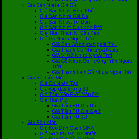
Giá Sàn Nhựa Giả Gỗ
Giá Sàn Nhựa Hèm Khóa
Giá Sàn Nhựa Giả Đá
Giá Sàn Nhựa Tự Dán
Giá Sàn Nhựa Dán Keo Rời
Giá Tấm Thảm Nỉ Sẵn Keo
Giá Gỗ Nhựa Ngoài Trời
Giá Sàn Gỗ Nhựa Ngoài Trời
Giá Thanh Gỗ Nhựa Đa Năng
Giá Vỉ Gỗ Nhựa Ngoài Trời
Giá Gỗ Nhựa Ốp Tường Trần Ngoài
Trời
Giá Thanh Lam Gỗ Nhựa Ngoài Trời
Giá Vật Liệu Mới
Giá Cỏ Nhân Tạo
Giá xốp dán tường 3d
Giá Tấm Xốp PVC Vân Đá
Giá Tấm PU
Giá Tấm PU Giả Đá
Giá Tấm PU Giả Gạch
Giá Tấm PU 3D
Giá Phụ Kiện
Giá Keo Dán Gạch SIKA
Giá Sơn PU Gỗ Tự Nhiên