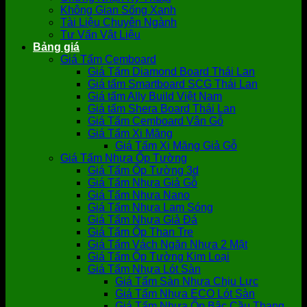
Không Gian Sống Xanh
Tài Liệu Chuyên Ngành
Tư Vấn Vật Liệu
Bảng giá
Giá Tấm Cemboard
Giá Tấm Diamond Board Thái Lan
Giá tấm Smartboard SCG Thái Lan
Giá tấm Ally Build Việt Nam
Giá tấm Shera Board Thái Lan
Giá Tấm Cemboard Vân Gỗ
Giá Tấm Xi Măng
Giá Tấm Xi Măng Giả Gỗ
Giá Tấm Nhựa Ốp Tường
Giá Tấm Ốp Tường 3d
Giá Tấm Nhựa Giả Gỗ
Giá Tấm Nhựa Nano
Giá Tấm Nhựa Lam Sóng
Giá Tấm Nhựa Giả Đá
Giá Tấm Ốp Than Tre
Giá Tấm Vách Ngăn Nhựa 2 Mặt
Giá Tấm Ốp Tường Kim Loại
Giá Tấm Nhựa Lót Sàn
Giá Tấm Sàn Nhựa Chịu Lực
Giá Tấm Nhựa ECO Lót Sàn
Giá Tấm Nhựa Ốp Bậc Cầu Thang