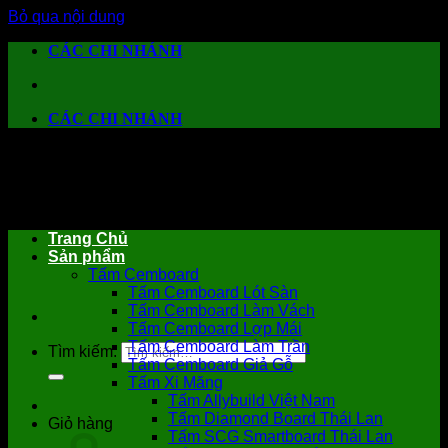
Bỏ qua nội dung
CÁC CHI NHÁNH
CÁC CHI NHÁNH
Trang Chủ
Sản phẩm
Tấm Cemboard
Tấm Cemboard Lót Sàn
Tấm Cemboard Làm Vách
Tấm Cemboard Lợp Mái
Tấm Cemboard Làm Trần
Tìm kiếm:
Tấm Cemboard Giả Gỗ
Tấm Xi Măng
Tấm Allybuild Việt Nam
Tấm Diamond Board Thái Lan
Giỏ hàng
Tấm SCG Smartboard Thái Lan