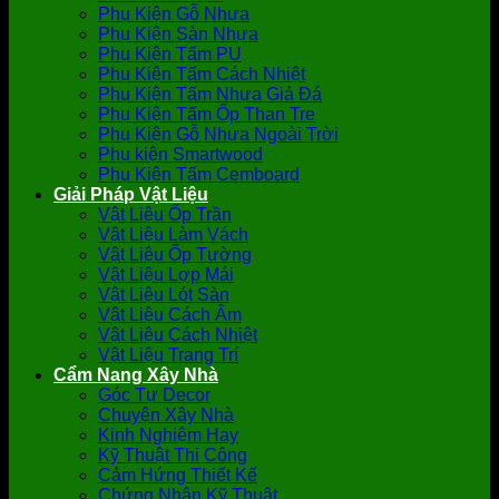
Phụ Kiện Gỗ Nhựa
Phụ Kiện Sàn Nhựa
Phụ Kiện Tấm PU
Phụ Kiện Tấm Cách Nhiệt
Phụ Kiện Tấm Nhựa Giả Đá
Phụ Kiện Tấm Ốp Than Tre
Phụ Kiện Gỗ Nhựa Ngoài Trời
Phụ kiện Smartwood
Phụ Kiện Tấm Cemboard
Giải Pháp Vật Liệu
Vật Liệu Ốp Trần
Vật Liệu Làm Vách
Vật Liệu Ốp Tường
Vật Liệu Lợp Mái
Vật Liệu Lót Sàn
Vật Liệu Cách Âm
Vật Liệu Cách Nhiệt
Vật Liệu Trang Trí
Cẩm Nang Xây Nhà
Góc Tự Decor
Chuyện Xây Nhà
Kinh Nghiệm Hay
Kỹ Thuật Thi Công
Cảm Hứng Thiết Kế
Chứng Nhận Kỹ Thuật