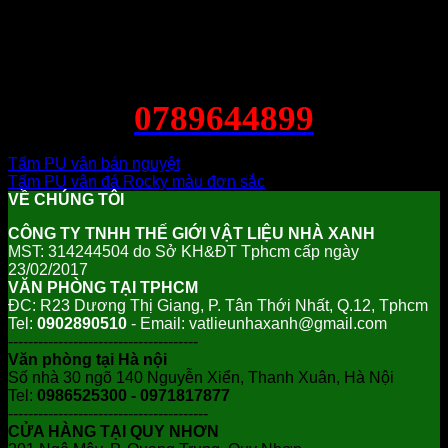
0789644899
Tấm PU vân bán nguyệt
Tấm PU vân đá Rocky màu đơn sắc
VỀ CHÚNG TÔI
CÔNG TY TNHH THẾ GIỚI VẬT LIỆU NHÀ XANH
MST: 314244504 do Sở KH&ĐT Tphcm cấp ngày
23/02/2017
VĂN PHÒNG TẠI TPHCM
ĐC: R23 Dương Thị Giang, P. Tân Thới Nhất, Q.12, Tphcm
Tel:
0902890510
- Email: vatlieunhaxanh@gmail.com
--------------------------------------
Văn phòng tại Hà nội
Số nhà 30 ngõ 140 Nguyễn Xiển, Thanh Xuân, Hà Nội
Tel:
0986525300 - 0971817877
----------------------------------------
CỬA HÀNG TẠI QUY NHƠN