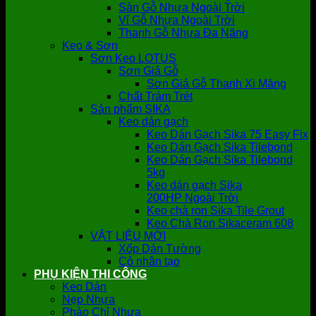
Sàn Gỗ Nhựa Ngoài Trời
Vỉ Gỗ Nhựa Ngoài Trời
Thanh Gỗ Nhựa Đa Năng
Keo & Sơn
Sơn Keo LOTUS
Sơn Giả Gỗ
Sơn Giả Gỗ Thanh Xi Măng
Chất Trám Trét
Sản phẩm SIKA
Keo dán gạch
Keo Dán Gạch Sika 75 Easy Fix
Keo Dán Gạch Sika Tilebond
Keo Dán Gạch Sika Tilebond
5kg
Keo dán gạch Sika
200HP Ngoài Trời
Keo chà ron Sika Tile Grout
Keo Chà Ron Sikaceram 608
VẬT LIỆU MỚI
Xốp Dán Tường
Cỏ nhân tạo
PHỤ KIỆN THI CÔNG
Keo Dán
Nẹp Nhựa
Phào Chỉ Nhựa