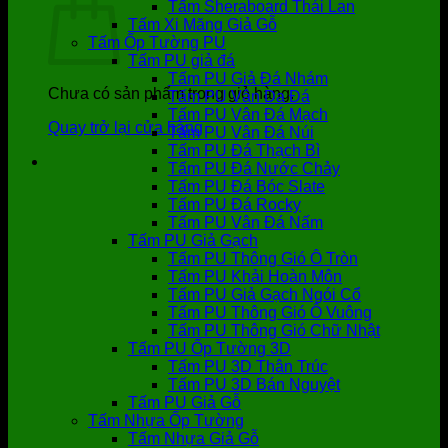
Tấm Sheraboard Thái Lan
Tấm Xi Măng Giả Gỗ
Tấm Ốp Tường PU
Tấm PU giả đá
Tấm PU Giả Đá Nhám
Chưa có sản phẩm trong giỏ hàng.
Tấm PU Vân Da Đá
Tấm PU Vân Đá Mạch
Quay trở lại cửa hàng
Tấm PU Vân Đá Núi
Tấm PU Đá Thạch Bì
Tấm PU Đá Nước Chảy
Tấm PU Đá Bóc Slate
Tấm PU Đá Rocky
Tấm PU Vân Đá Nấm
Tấm PU Giả Gạch
Tấm PU Thông Gió Ô Tròn
Tấm PU Khải Hoàn Môn
Tấm PU Giả Gạch Ngói Cổ
Tấm PU Thông Gió Ô Vuông
Tấm PU Thông Gió Chữ Nhật
Tấm PU Ốp Tường 3D
Tấm PU 3D Thân Trúc
Tấm PU 3D Bán Nguyệt
Tấm PU Giả Gỗ
Tấm Nhựa Ốp Tường
Tấm Nhựa Giả Gỗ