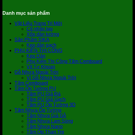
Danh mục sản phẩm
Vật Liệu Trang Trí Mới
Cỏ nhân tạo
Xốp dán tường
Sản Phẩm SIKA
Keo dán gạch
PHỤ KIỆN THI CÔNG
Keo Dán
Phụ Kiện Thi Công Tấm Cemboard
Vít Tự Khoan
Gỗ Nhựa Ngoài Trời
Vỉ Gỗ Nhựa Ngoài Trời
Tấm Cemboard
Tấm Ốp Tường PU
Tấm PU Giả Đá
Tấm PU Giả Gạch
Tấm PU Ốp Tường 3D
Tấm Nhựa Ốp Tường
Tấm Nhựa Giả Gỗ
Tấm Nhựa Lam Sóng
Tấm Nhựa Nano
Tấm Ốp Than Tre