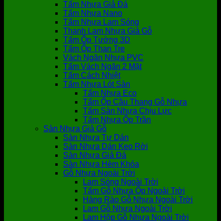
Tấm Nhựa Giả Đá
Tấm Nhựa Nano
Tấm Nhựa Lam Sóng
Thanh Lam Nhựa Giả Gỗ
Tấm Ốp Tường 3D
Tấm Ốp Than Tre
Vách Ngăn Nhựa PVC
Tấm Vách Ngăn 2 Mặt
Tấm Cách Nhiệt
Tấm Nhựa Lót Sàn
Tấm Nhựa Eco
Tấm Ốp Cầu Thang Gỗ Nhựa
Tấm Sàn Nhựa Chịu Lực
Tấm Nhựa Ốp Trần
Sàn Nhựa Giả Gỗ
Sàn Nhựa Tự Dán
Sàn Nhựa Dán Keo Rời
Sàn Nhựa Giả Đá
Sàn Nhựa Hèm Khóa
Gỗ Nhựa Ngoài Trời
Lam Sóng Ngoài Trời
Tấm Gỗ Nhựa Ốp Ngoài Trời
Hàng Rào Gỗ Nhựa Ngoài Trời
Lam Gỗ Nhựa Ngoài Trời
Lam Hộp Gỗ Nhựa Ngoài Trời