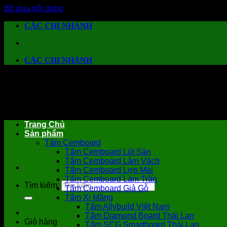
Bỏ qua nội dung
CÁC CHI NHÁNH
CÁC CHI NHÁNH
Trang Chủ
Sản phẩm
Tấm Cemboard
Tấm Cemboard Lót Sàn
Tấm Cemboard Làm Vách
Tấm Cemboard Lợp Mái
Tấm Cemboard Làm Trần
Tìm kiếm:
Tấm Cemboard Giả Gỗ
Tấm Xi Măng
Tấm Allybuild Việt Nam
Tấm Diamond Board Thái Lan
Giỏ hàng
Tấm SCG Smartboard Thái Lan