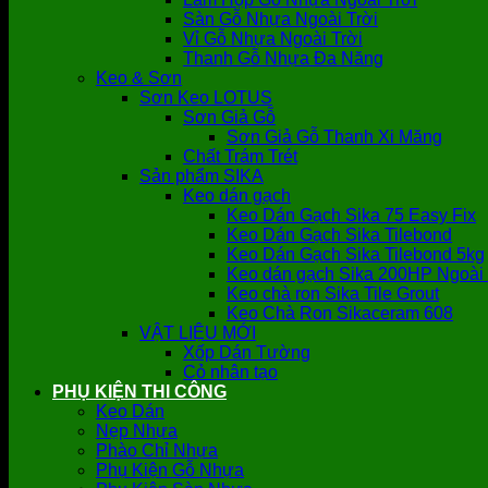
Sàn Gỗ Nhựa Ngoài Trời
Vỉ Gỗ Nhựa Ngoài Trời
Thanh Gỗ Nhựa Đa Năng
Keo & Sơn
Sơn Keo LOTUS
Sơn Giả Gỗ
Sơn Giả Gỗ Thanh Xi Măng
Chất Trám Trét
Sản phẩm SIKA
Keo dán gạch
Keo Dán Gạch Sika 75 Easy Fix
Keo Dán Gạch Sika Tilebond
Keo Dán Gạch Sika Tilebond 5kg
Keo dán gạch Sika 200HP Ngoài 
Keo chà ron Sika Tile Grout
Keo Chà Ron Sikaceram 608
VẬT LIỆU MỚI
Xốp Dán Tường
Cỏ nhân tạo
PHỤ KIỆN THI CÔNG
Keo Dán
Nẹp Nhựa
Phào Chỉ Nhựa
Phụ Kiện Gỗ Nhựa