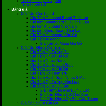
Tài Liệu Chuyên Ngành
Tư Vấn Vật Liệu
Bảng giá
Giá Tấm Cemboard
Giá Tấm Diamond Board Thái Lan
Giá tấm Smartboard SCG Thái Lan
Giá tấm Ally Build Việt Nam
Giá tấm Shera Board Thái Lan
Giá Tấm Cemboard Vân Gỗ
Giá Tấm Xi Măng
Giá Tấm Xi Măng Giả Gỗ
Giá Tấm Nhựa Ốp Tường
Giá Tấm Ốp Tường 3d
Giá Tấm Nhựa Giả Gỗ
Giá Tấm Nhựa Nano
Giá Tấm Nhựa Lam Sóng
Giá Tấm Nhựa Giả Đá
Giá Tấm Ốp Than Tre
Giá Tấm Vách Ngăn Nhựa 2 Mặt
Giá Tấm Ốp Tường Kim Loại
Giá Tấm Nhựa Lót Sàn
Giá Tấm Sàn Nhựa Chịu Lực
Giá Tấm Nhựa ECO Lót Sàn
Giá Tấm Nhựa Ốp Bậc Cầu Thang
Giá Sàn Nhựa Giả Gỗ