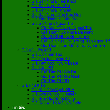
Giá Sàn Nhựa Hèm Khóa
Giá Sàn Nhựa Giả Đá
Giá Sàn Nhựa Tự Dán
Giá Sàn Nhựa Dán Keo Rời
Giá Tấm Thảm Nỉ Sẵn Keo
Giá Gỗ Nhựa Ngoài Trời
Giá Sàn Gỗ Nhựa Ngoài Trời
Giá Thanh Gỗ Nhựa Đa Năng
Giá Vỉ Gỗ Nhựa Ngoài Trời
Giá Gỗ Nhựa Ốp Tường Trần Ngoài Tr
Giá Thanh Lam Gỗ Nhựa Ngoài Trời
Giá Vật Liệu Mới
Giá Cỏ Nhân Tạo
Giá xốp dán tường 3d
Giá Tấm Xốp PVC Vân Đá
Giá Tấm PU
Giá Tấm PU Giả Đá
Giá Tấm PU Giả Gạch
Giá Tấm PU 3D
Giá Phụ Kiện
Giá Keo Dán Gạch SIKA
Giá Sơn PU Gỗ Tự Nhiên
Giá Sơn Giả Gỗ Xi Măng
Giá Keo Xử Lý Mối Nối Jade
Tin tức