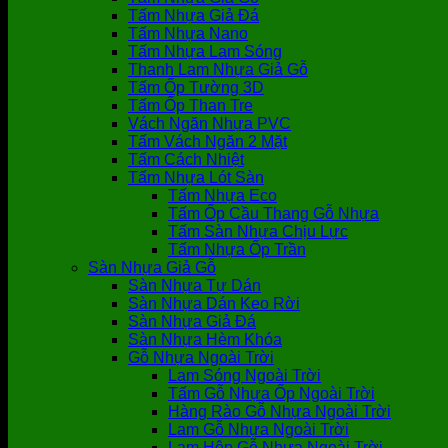
Tấm Nhựa Giả Đá
Tấm Nhựa Nano
Tấm Nhựa Lam Sóng
Thanh Lam Nhựa Giả Gỗ
Tấm Ốp Tường 3D
Tấm Ốp Than Tre
Vách Ngăn Nhựa PVC
Tấm Vách Ngăn 2 Mặt
Tấm Cách Nhiệt
Tấm Nhựa Lót Sàn
Tấm Nhựa Eco
Tấm Ốp Cầu Thang Gỗ Nhựa
Tấm Sàn Nhựa Chịu Lực
Tấm Nhựa Ốp Trần
Sàn Nhựa Giả Gỗ
Sàn Nhựa Tự Dán
Sàn Nhựa Dán Keo Rời
Sàn Nhựa Giả Đá
Sàn Nhựa Hèm Khóa
Gỗ Nhựa Ngoài Trời
Lam Sóng Ngoài Trời
Tấm Gỗ Nhựa Ốp Ngoài Trời
Hàng Rào Gỗ Nhựa Ngoài Trời
Lam Gỗ Nhựa Ngoài Trời
Lam Hộp Gỗ Nhựa Ngoài Trời