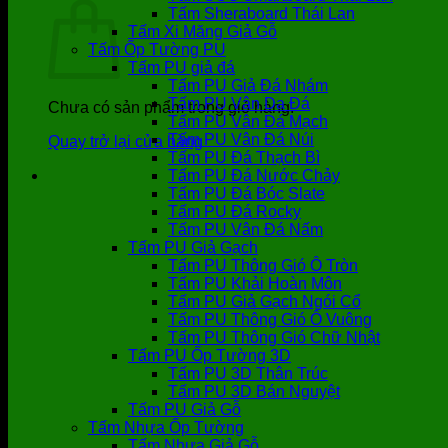
Tấm Sheraboard Thái Lan
Tấm Xi Măng Giả Gỗ
Tấm Ốp Tường PU
Tấm PU giả đá
Tấm PU Giả Đá Nhám
Tấm PU Vân Da Đá
Chưa có sản phẩm trong giỏ hàng.
Tấm PU Vân Đá Mạch
Tấm PU Vân Đá Núi
Quay trở lại cửa hàng
Tấm PU Đá Thạch Bì
Tấm PU Đá Nước Chảy
Tấm PU Đá Bóc Slate
Tấm PU Đá Rocky
Tấm PU Vân Đá Nấm
Tấm PU Giả Gạch
Tấm PU Thông Gió Ô Tròn
Tấm PU Khải Hoàn Môn
Tấm PU Giả Gạch Ngói Cổ
Tấm PU Thông Gió Ô Vuông
Tấm PU Thông Gió Chữ Nhật
Tấm PU Ốp Tường 3D
Tấm PU 3D Thân Trúc
Tấm PU 3D Bán Nguyệt
Tấm PU Giả Gỗ
Tấm Nhựa Ốp Tường
Tấm Nhựa Giả Gỗ