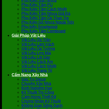
Phụ Kiện Sàn Nhựa
Phụ Kiện Tấm PU
Phụ Kiện Tấm Cách Nhiệt
Phụ Kiện Tấm Nhựa Giả Đá
Phụ Kiện Tấm Ốp Than Tre
Phụ Kiện Gỗ Nhựa Ngoài Trời
Phụ kiện Smartwood
Phụ Kiện Tấm Cemboard
Giải Pháp Vật Liệu
Vật Liệu Ốp Trần
Vật Liệu Làm Vách
Vật Liệu Ốp Tường
Vật Liệu Lợp Mái
Vật Liệu Lót Sàn
Vật Liệu Cách Âm
Vật Liệu Cách Nhiệt
Vật Liệu Trang Trí
Cẩm Nang Xây Nhà
Góc Tự Decor
Chuyện Xây Nhà
Kinh Nghiệm Hay
Kỹ Thuật Thi Công
Cảm Hứng Thiết Kế
Chứng Nhận Kỹ Thuật
Không Gian Sống Xanh