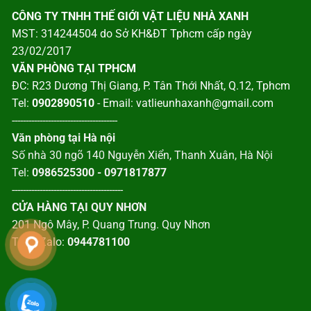
CÔNG TY TNHH THẾ GIỚI VẬT LIỆU NHÀ XANH
MST: 314244504 do Sở KH&ĐT Tphcm cấp ngày
23/02/2017
VĂN PHÒNG TẠI TPHCM
ĐC: R23 Dương Thị Giang, P. Tân Thới Nhất, Q.12, Tphcm
Tel:
0902890510
- Email: vatlieunhaxanh@gmail.com
--------------------------------------
Văn phòng tại Hà nội
Số nhà 30 ngõ 140 Nguyễn Xiển, Thanh Xuân, Hà Nội
Tel:
0986525300 - 0971817877
----------------------------------------
CỬA HÀNG TẠI QUY NHƠN
201 Ngô Mây, P. Quang Trung. Quy Nhơn
Tel – Zalo:
0944781100