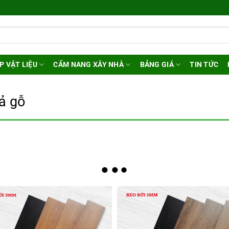
P VẬT LIỆU
CẨM NANG XÂY NHÀ
BẢNG GIÁ
TIN TỨC
ả gỗ