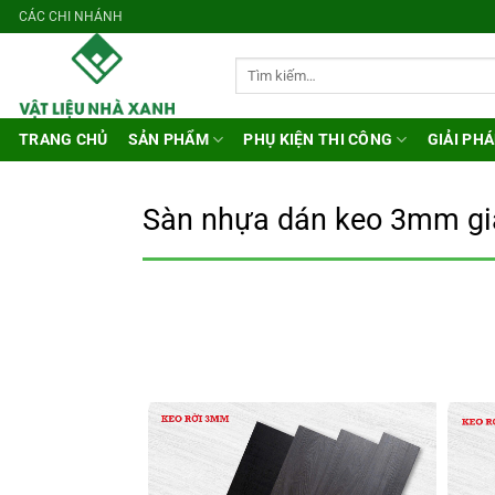
Bỏ
CÁC CHI NHÁNH
qua
nội
Tìm
kiếm:
dung
TRANG CHỦ
SẢN PHẨM
PHỤ KIỆN THI CÔNG
GIẢI PHÁ
Sàn nhựa dán keo 3mm gi