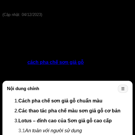
Đánh giá
(Cập nhật: 04/12/2023)
Có thể nói rằng, rất nhiều người lầm tưởng việc chọn màu
sơn cùng các thiết bị vật dụng nhằm phục vụ trong quá trình
sơn đóng vai trò hết sức quan trọng để tạo ra 1 sản phẩm gỗ
đẹp như mong muốn. Tuy nhiên đó lại là sai lầm, rất nhiều
người lại quên bước quan trọng nhất đó chính là việc pha
màu sơn. Bởi vì, việc pha màu sơn thật chuẩn chính là chìa
khóa quyết định độ đẹp của sản phẩm. Vậy câu hỏi đặt ra,
bạn đã biết
cách ph
a chế sơn giả gỗ
sao cho chuẩn hay
chưa? Nếu chưa biết hoặc đang phân vân thì hãy đọc ngay
bài viết mà chúng tôi sẽ chia sẻ dưới đây nhé.
Nội dung chính
☰
1.
Cách pha chế sơn giả gỗ chuẩn màu
2.
Các thao tác pha chế màu sơn giả gỗ cơ bản
3.
Lotus – đỉnh cao của Sơn giả gỗ cao cấp
3.1
An toàn với người sử dụng