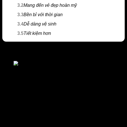
3.2
Mang đến vẻ đẹp hoàn mỹ
3.3
Bền bỉ với thời gian
3.4
Dễ dàng vệ sinh
3.5
Tiết kiệm hơn
Cách pha chế sơn giả gỗ chuẩn màu
Bạn đã biết cách pha chế sơn giả gỗ chuẩn màu hay ch
Để có được một sản phẩm đẹp thì việc pha sơn cực kỳ quan
trọng. Để có được màu sơn chuẩn, ưng ý thì phải đòi hỏi thợ
sơn có tay nghề cao, khéo léo và tỉ mỉ. Trước khi pha sơn thì
trước hết bạn phải nắm bắt thông tin cơ bản của màu sơn.
Màu sơn nó có khả năng hấp thụ được ánh sáng cực tốt
(khoảng 400:700)
Theo các chuyên gia nghiên cứu cho biết, đặc tính hóa học
màu sơn có 2 loại: màu cơ hữu cơ & vô cơ. Ngoài ra, sơn
cũng có 2 hệ che phủ và trong suốt. Thông thường, sơn có