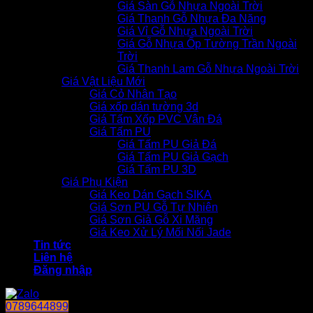
Giá Sàn Gỗ Nhựa Ngoài Trời
Giá Thanh Gỗ Nhựa Đa Năng
Giá Vỉ Gỗ Nhựa Ngoài Trời
Giá Gỗ Nhựa Ốp Tường Trần Ngoài
Trời
Giá Thanh Lam Gỗ Nhựa Ngoài Trời
Giá Vật Liệu Mới
Giá Cỏ Nhân Tạo
Giá xốp dán tường 3d
Giá Tấm Xốp PVC Vân Đá
Giá Tấm PU
Giá Tấm PU Giả Đá
Giá Tấm PU Giả Gạch
Giá Tấm PU 3D
Giá Phụ Kiện
Giá Keo Dán Gạch SIKA
Giá Sơn PU Gỗ Tự Nhiên
Giá Sơn Giả Gỗ Xi Măng
Giá Keo Xử Lý Mối Nối Jade
Tin tức
Liên hệ
Đăng nhập
0789644899