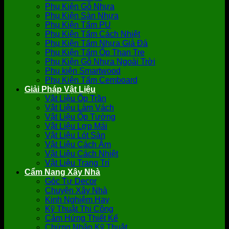
Phụ Kiện Gỗ Nhựa
Phụ Kiện Sàn Nhựa
Phụ Kiện Tấm PU
Phụ Kiện Tấm Cách Nhiệt
Phụ Kiện Tấm Nhựa Giả Đá
Phụ Kiện Tấm Ốp Than Tre
Phụ Kiện Gỗ Nhựa Ngoài Trời
Phụ kiện Smartwood
Phụ Kiện Tấm Cemboard
Giải Pháp Vật Liệu
Vật Liệu Ốp Trần
Vật Liệu Làm Vách
Vật Liệu Ốp Tường
Vật Liệu Lợp Mái
Vật Liệu Lót Sàn
Vật Liệu Cách Âm
Vật Liệu Cách Nhiệt
Vật Liệu Trang Trí
Cẩm Nang Xây Nhà
Góc Tự Decor
Chuyện Xây Nhà
Kinh Nghiệm Hay
Kỹ Thuật Thi Công
Cảm Hứng Thiết Kế
Chứng Nhận Kỹ Thuật