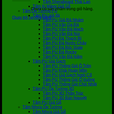
Tấm Sheraboard Thái Lan
Tấm Xi Măng Giả Gỗ
Chưa có sản phẩm trong giỏ hàng.
Tấm Ốp Tường PU
Tấm PU giả đá
Quay trở lại cửa hàng
Tấm PU Giả Đá Nhám
Tấm PU Vân Da Đá
Tấm PU Vân Đá Mạch
Tấm PU Vân Đá Núi
Tấm PU Đá Thạch Bì
Tấm PU Đá Nước Chảy
Tấm PU Đá Bóc Slate
Tấm PU Đá Rocky
Tấm PU Vân Đá Nấm
Tấm PU Giả Gạch
Tấm PU Thông Gió Ô Tròn
Tấm PU Khải Hoàn Môn
Tấm PU Giả Gạch Ngói Cổ
Tấm PU Thông Gió Ô Vuông
Tấm PU Thông Gió Chữ Nhật
Tấm PU Ốp Tường 3D
Tấm PU 3D Thân Trúc
Tấm PU 3D Bán Nguyệt
Tấm PU Giả Gỗ
Tấm Nhựa Ốp Tường
Tấm Nhựa Giả Gỗ