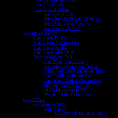
Tấm Vách Ngăn 2 Mặt
Tấm Cách Nhiệt
Tấm Nhựa Lót Sàn
Tấm Nhựa Eco
Tấm Ốp Cầu Thang Gỗ Nhựa
Tấm Sàn Nhựa Chịu Lực
Tấm Nhựa Ốp Trần
Sàn Nhựa Giả Gỗ
Sàn Nhựa Tự Dán
Sàn Nhựa Dán Keo Rời
Sàn Nhựa Giả Đá
Sàn Nhựa Hèm Khóa
Gỗ Nhựa Ngoài Trời
Lam Sóng Ngoài Trời
Tấm Gỗ Nhựa Ốp Ngoài Trời
Hàng Rào Gỗ Nhựa Ngoài Trời
Lam Gỗ Nhựa Ngoài Trời
Lam Hộp Gỗ Nhựa Ngoài Trời
Sàn Gỗ Nhựa Ngoài Trời
Vỉ Gỗ Nhựa Ngoài Trời
Thanh Gỗ Nhựa Đa Năng
Keo & Sơn
Sơn Keo LOTUS
Sơn Giả Gỗ
Sơn Giả Gỗ Thanh Xi Măng