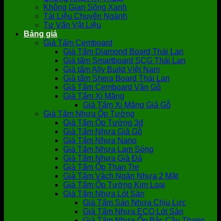
Không Gian Sống Xanh
Tài Liệu Chuyên Ngành
Tư Vấn Vật Liệu
Bảng giá
Giá Tấm Cemboard
Giá Tấm Diamond Board Thái Lan
Giá tấm Smartboard SCG Thái Lan
Giá tấm Ally Build Việt Nam
Giá tấm Shera Board Thái Lan
Giá Tấm Cemboard Vân Gỗ
Giá Tấm Xi Măng
Giá Tấm Xi Măng Giả Gỗ
Giá Tấm Nhựa Ốp Tường
Giá Tấm Ốp Tường 3d
Giá Tấm Nhựa Giả Gỗ
Giá Tấm Nhựa Nano
Giá Tấm Nhựa Lam Sóng
Giá Tấm Nhựa Giả Đá
Giá Tấm Ốp Than Tre
Giá Tấm Vách Ngăn Nhựa 2 Mặt
Giá Tấm Ốp Tường Kim Loại
Giá Tấm Nhựa Lót Sàn
Giá Tấm Sàn Nhựa Chịu Lực
Giá Tấm Nhựa ECO Lót Sàn
Giá Tấm Nhựa Ốp Bậc Cầu Thang