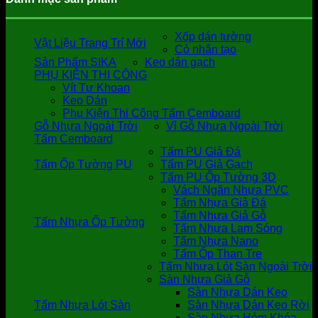
Xốp dán tường
Vật Liệu Trang Trí Mới
Cỏ nhân tạo
Sản Phẩm SIKA
Keo dán gạch
PHỤ KIỆN THI CÔNG
Vít Tự Khoan
Keo Dán
Phụ Kiện Thi Công Tấm Cemboard
Gỗ Nhựa Ngoài Trời
Vỉ Gỗ Nhựa Ngoài Trời
Tấm Cemboard
Tấm PU Giả Đá
Tấm Ốp Tường PU
Tấm PU Giả Gạch
Tấm PU Ốp Tường 3D
Vách Ngăn Nhựa PVC
Tấm Nhựa Giả Đá
Tấm Nhựa Giả Gỗ
Tấm Nhựa Ốp Tường
Tấm Nhựa Lam Sóng
Tấm Nhựa Nano
Tấm Ốp Than Tre
Tấm Nhựa Lót Sàn Ngoài Trời
Sàn Nhựa Giả Gỗ
Sàn Nhựa Dán Keo
Tấm Nhựa Lót Sàn
Sàn Nhựa Dán Keo Rời
Sàn Nhựa Hèm Khóa