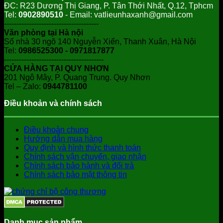
ĐC: R23 Dương Thị Giang, P. Tân Thới Nhất, Q.12, Tphcm
Tel:
0902890510
- Email: vatlieunhaxanh@gmail.com
--------------------------------------
Văn phòng tại Hà nội
Số nhà 30 ngõ 140 Nguyễn Xiển, Thanh Xuân, Hà Nội
Tel:
0986525300 - 0971817877
----------------------------------------
CỬA HÀNG TẠI QUY NHƠN
201 Ngô Mây, P. Quang Trung. Quy Nhơn
Tel – Zalo:
0944781100
Điều khoản và chính sách
Điều khoản chung
Hướng dẫn mua hàng
Quy định và hình thức thanh toán
Chính sách vận chuyển, giao nhận
Chính sách bảo hành và đổi trả
Chính sách bảo mật thông tin
Danh mục sản phẩm