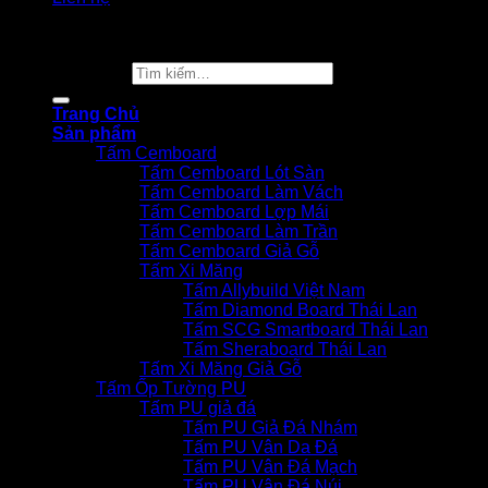
Copyright 2026 ©
Vật Liệu Nhà Xanh
Tìm kiếm:
Trang Chủ
Sản phẩm
Tấm Cemboard
Tấm Cemboard Lót Sàn
Tấm Cemboard Làm Vách
Tấm Cemboard Lợp Mái
Tấm Cemboard Làm Trần
Tấm Cemboard Giả Gỗ
Tấm Xi Măng
Tấm Allybuild Việt Nam
Tấm Diamond Board Thái Lan
Tấm SCG Smartboard Thái Lan
Tấm Sheraboard Thái Lan
Tấm Xi Măng Giả Gỗ
Tấm Ốp Tường PU
Tấm PU giả đá
Tấm PU Giả Đá Nhám
Tấm PU Vân Da Đá
Tấm PU Vân Đá Mạch
Tấm PU Vân Đá Núi