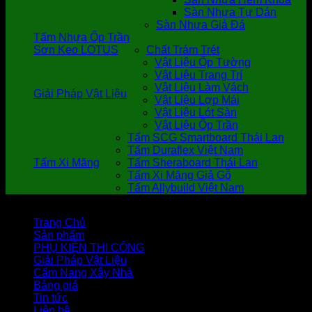
Sàn Nhựa Tự Dán
Sàn Nhựa Giả Đá
Tấm Nhựa Ốp Trần
Sơn Keo LOTUS
Chất Trám Trét
Vật Liệu Ốp Tường
Vật Liệu Trang Trí
Vật Liệu Làm Vách
Giải Pháp Vật Liệu
Vật Liệu Lợp Mái
Vật Liệu Lót Sàn
Vật Liệu Ốp Trần
Tấm SCG Smartboard Thái Lan
Tấm Duraflex Việt Nam
Tấm Xi Măng
Tấm Sheraboard Thái Lan
Tấm Xi Măng Giả Gỗ
Tấm Allybuild Việt Nam
Trang Chủ
Sản phẩm
PHỤ KIỆN THI CÔNG
Giải Pháp Vật Liệu
Cẩm Nang Xây Nhà
Bảng giá
Tin tức
Liên hệ