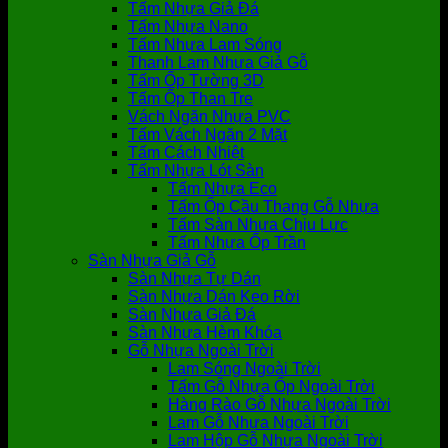
Tấm Nhựa Giả Đá
Tấm Nhựa Nano
Tấm Nhựa Lam Sóng
Thanh Lam Nhựa Giả Gỗ
Tấm Ốp Tường 3D
Tấm Ốp Than Tre
Vách Ngăn Nhựa PVC
Tấm Vách Ngăn 2 Mặt
Tấm Cách Nhiệt
Tấm Nhựa Lót Sàn
Tấm Nhựa Eco
Tấm Ốp Cầu Thang Gỗ Nhựa
Tấm Sàn Nhựa Chịu Lực
Tấm Nhựa Ốp Trần
Sàn Nhựa Giả Gỗ
Sàn Nhựa Tự Dán
Sàn Nhựa Dán Keo Rời
Sàn Nhựa Giả Đá
Sàn Nhựa Hèm Khóa
Gỗ Nhựa Ngoài Trời
Lam Sóng Ngoài Trời
Tấm Gỗ Nhựa Ốp Ngoài Trời
Hàng Rào Gỗ Nhựa Ngoài Trời
Lam Gỗ Nhựa Ngoài Trời
Lam Hộp Gỗ Nhựa Ngoài Trời