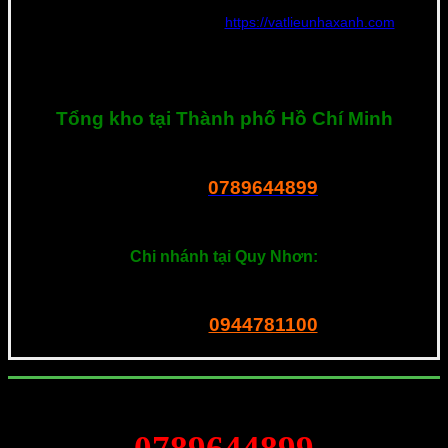
Hiện tại đang quản lý website
https://vatlieunhaxanh.com
và
chuyên tư vấn vật liệu mới cho các công trình tại Việt Nam. Nếu
bạn cần tư vấn hay có bất kì thắc mắc về sản phẩm, hãy liên hệ
với tôi ngay nhé. Xin cảm ơn!
Tổng kho tại Thành phố Hồ Chí Minh
R23 Dương Thị Giang, P. Tân Thới Nhất, Q.12, Tphcm
0789644899
Tel – Zalo:
===============
Chi nhánh tại Quy Nhơn:
201 Ngô Mây, P. Quang Trung. Quy Nhơn
0944781100
Tel – Zalo: