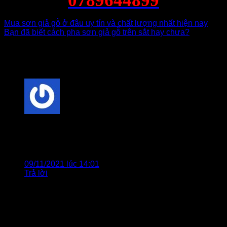
0789644899
Mua sơn giả gỗ ở đâu uy tín và chất lượng nhất hiện nay
Bạn đã biết cách pha sơn giả gỗ trên sắt hay chưa?
1 bình luận về “
Bạn đã biết cách pha chế sơn giả
gỗ sao cho chuẩn hay chưa?
”
ĐOÀN VĂN CHỚ
cho biết:
Mình muốn xem bảng màu của các loại màu sơn nước
giả gỗ
09/11/2021 lúc 14:01
Trả lời
Để lại một bình luận
Email của bạn sẽ không được hiển thị công khai.
Các
trường bắt buộc được đánh dấu
*