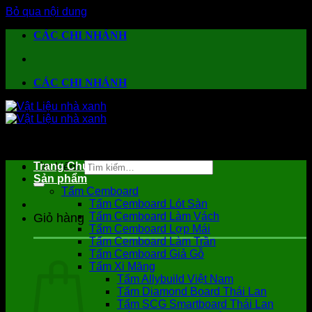
Bỏ qua nội dung
CÁC CHI NHÁNH
CÁC CHI NHÁNH
Trang Chủ
Tìm kiếm:
Sản phẩm
Tấm Cemboard
Tấm Cemboard Lót Sàn
Tấm Cemboard Làm Vách
Giỏ hàng
Tấm Cemboard Lợp Mái
Tấm Cemboard Làm Trần
Tấm Cemboard Giả Gỗ
Tấm Xi Măng
Tấm Allybuild Việt Nam
Tấm Diamond Board Thái Lan
Tấm SCG Smartboard Thái Lan