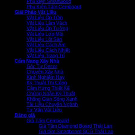
Phụ kiện Smartwood
Phụ Kiện Tấm Cemboard
Giải Pháp Vật Liệu
Vật Liệu Ốp Trần
Vật Liệu Làm Vách
Vật Liệu Ốp Tường
Vật Liệu Lợp Mái
Vật Liệu Lót Sàn
Vật Liệu Cách Âm
Vật Liệu Cách Nhiệt
Vật Liệu Trang Trí
Cẩm Nang Xây Nhà
Góc Tự Decor
Chuyện Xây Nhà
Kinh Nghiệm Hay
Kỹ Thuật Thi Công
Cảm Hứng Thiết Kế
Chứng Nhận Kỹ Thuật
Không Gian Sống Xanh
Tài Liệu Chuyên Ngành
Tư Vấn Vật Liệu
Bảng giá
Giá Tấm Cemboard
Giá Tấm Diamond Board Thái Lan
Giá tấm Smartboard SCG Thái Lan