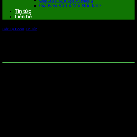
Giá Sơn Giả Gỗ Xi Măng
Giá Keo Xử Lý Mối Nối Jade
Tin tức
Liên hệ
Góc Tự Decor
,
Tin Tức
Bạn đã biết cách pha chế sơn giả gỗ sao
cho chuẩn hay chưa?