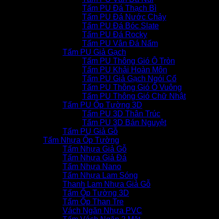
Tấm PU Đá Thạch Bì
Tấm PU Đá Nước Chảy
Tấm PU Đá Bóc Slate
Tấm PU Đá Rocky
Tấm PU Vân Đá Nấm
Tấm PU Giả Gạch
Tấm PU Thông Gió Ô Tròn
Tấm PU Khải Hoàn Môn
Tấm PU Giả Gạch Ngói Cổ
Tấm PU Thông Gió Ô Vuông
Tấm PU Thông Gió Chữ Nhật
Tấm PU Ốp Tường 3D
Tấm PU 3D Thân Trúc
Tấm PU 3D Bán Nguyệt
Tấm PU Giả Gỗ
Tấm Nhựa Ốp Tường
Tấm Nhựa Giả Gỗ
Tấm Nhựa Giả Đá
Tấm Nhựa Nano
Tấm Nhựa Lam Sóng
Thanh Lam Nhựa Giả Gỗ
Tấm Ốp Tường 3D
Tấm Ốp Than Tre
Vách Ngăn Nhựa PVC