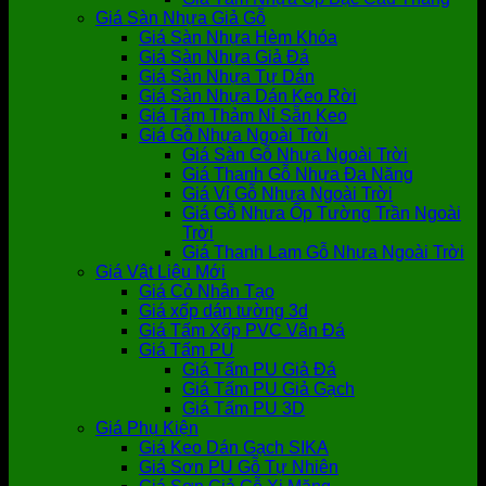
Giá Sàn Nhựa Giả Gỗ
Giá Sàn Nhựa Hèm Khóa
Giá Sàn Nhựa Giả Đá
Giá Sàn Nhựa Tự Dán
Giá Sàn Nhựa Dán Keo Rời
Giá Tấm Thảm Nỉ Sẵn Keo
Giá Gỗ Nhựa Ngoài Trời
Giá Sàn Gỗ Nhựa Ngoài Trời
Giá Thanh Gỗ Nhựa Đa Năng
Giá Vỉ Gỗ Nhựa Ngoài Trời
Giá Gỗ Nhựa Ốp Tường Trần Ngoài
Trời
Giá Thanh Lam Gỗ Nhựa Ngoài Trời
Giá Vật Liệu Mới
Giá Cỏ Nhân Tạo
Giá xốp dán tường 3d
Giá Tấm Xốp PVC Vân Đá
Giá Tấm PU
Giá Tấm PU Giả Đá
Giá Tấm PU Giả Gạch
Giá Tấm PU 3D
Giá Phụ Kiện
Giá Keo Dán Gạch SIKA
Giá Sơn PU Gỗ Tự Nhiên