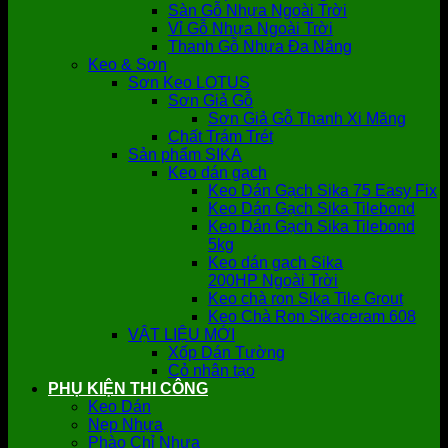
Sàn Gỗ Nhựa Ngoài Trời
Vỉ Gỗ Nhựa Ngoài Trời
Thanh Gỗ Nhựa Đa Năng
Keo & Sơn
Sơn Keo LOTUS
Sơn Giả Gỗ
Sơn Giả Gỗ Thanh Xi Măng
Chất Trám Trét
Sản phẩm SIKA
Keo dán gạch
Keo Dán Gạch Sika 75 Easy Fix
Keo Dán Gạch Sika Tilebond
Keo Dán Gạch Sika Tilebond
5kg
Keo dán gạch Sika
200HP Ngoài Trời
Keo chà ron Sika Tile Grout
Keo Chà Ron Sikaceram 608
VẬT LIỆU MỚI
Xốp Dán Tường
Cỏ nhân tạo
PHỤ KIỆN THI CÔNG
Keo Dán
Nẹp Nhựa
Phào Chỉ Nhựa