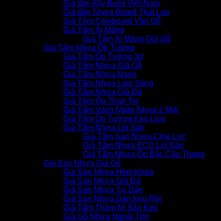
Giá tấm Ally Build Việt Nam
Giá tấm Shera Board Thái Lan
Giá Tấm Cemboard Vân Gỗ
Giá Tấm Xi Măng
Giá Tấm Xi Măng Giả Gỗ
Giá Tấm Nhựa Ốp Tường
Giá Tấm Ốp Tường 3d
Giá Tấm Nhựa Giả Gỗ
Giá Tấm Nhựa Nano
Giá Tấm Nhựa Lam Sóng
Giá Tấm Nhựa Giả Đá
Giá Tấm Ốp Than Tre
Giá Tấm Vách Ngăn Nhựa 2 Mặt
Giá Tấm Ốp Tường Kim Loại
Giá Tấm Nhựa Lót Sàn
Giá Tấm Sàn Nhựa Chịu Lực
Giá Tấm Nhựa ECO Lót Sàn
Giá Tấm Nhựa Ốp Bậc Cầu Thang
Giá Sàn Nhựa Giả Gỗ
Giá Sàn Nhựa Hèm Khóa
Giá Sàn Nhựa Giả Đá
Giá Sàn Nhựa Tự Dán
Giá Sàn Nhựa Dán Keo Rời
Giá Tấm Thảm Nỉ Sẵn Keo
Giá Gỗ Nhựa Ngoài Trời