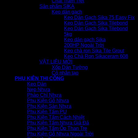
Chất Trám Trét
Sản phẩm SIKA
Keo dán gạch
Keo Dán Gạch Sika 75 Easy Fix
Keo Dán Gạch Sika Tilebond
Keo Dán Gạch Sika Tilebond
5kg
Keo dán gạch Sika
200HP Ngoài Trời
Keo chà ron Sika Tile Grout
Keo Chà Ron Sikaceram 608
VẬT LIỆU MỚI
Xốp Dán Tường
Cỏ nhân tạo
PHỤ KIỆN THI CÔNG
Keo Dán
Nẹp Nhựa
Phào Chỉ Nhựa
Phụ Kiện Gỗ Nhựa
Phụ Kiện Sàn Nhựa
Phụ Kiện Tấm PU
Phụ Kiện Tấm Cách Nhiệt
Phụ Kiện Tấm Nhựa Giả Đá
Phụ Kiện Tấm Ốp Than Tre
Phụ Kiện Gỗ Nhựa Ngoài Trời